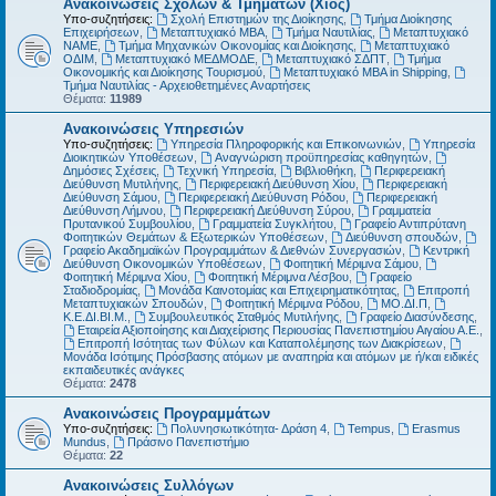
Ανακοινώσεις Σχολών & Τμημάτων (Χίος)
Υπο-συζητήσεις:
Σχολή Επιστημών της Διοίκησης
,
Τμήμα Διοίκησης
Επιχειρήσεων
,
Μεταπτυχιακό MBA
,
Τμήμα Ναυτιλίας
,
Μεταπτυχιακό
ΝΑΜΕ
,
Τμήμα Μηχανικών Οικονομίας και Διοίκησης
,
Μεταπτυχιακό
ΟΔΙΜ
,
Μεταπτυχιακό ΜΕΔΜΟΔΕ
,
Μεταπτυχιακό ΣΔΠΤ
,
Τμήμα
Οικονομικής και Διοίκησης Τουρισμού
,
Μεταπτυχιακό MBA in Shipping
,
Τμήμα Ναυτιλίας - Αρχειοθετημένες Αναρτήσεις
Θέματα:
11989
Ανακοινώσεις Υπηρεσιών
Υπο-συζητήσεις:
Υπηρεσία Πληροφορικής και Επικοινωνιών
,
Υπηρεσία
Διοικητικών Υποθέσεων
,
Αναγνώριση προϋπηρεσίας καθηγητών
,
Δημόσιες Σχέσεις
,
Τεχνική Υπηρεσία
,
Βιβλιοθήκη
,
Περιφερειακή
Διεύθυνση Μυτιλήνης
,
Περιφερειακή Διεύθυνση Χίου
,
Περιφερειακή
Διεύθυνση Σάμου
,
Περιφερειακή Διεύθυνση Ρόδου
,
Περιφερειακή
Διεύθυνση Λήμνου
,
Περιφερειακή Διεύθυνση Σύρου
,
Γραμματεία
Πρυτανικού Συμβουλίου
,
Γραμματεία Συγκλήτου
,
Γραφείο Αντιπρύτανη
Φοιτητικών Θεμάτων & Εξωτερικών Υποθέσεων
,
Διεύθυνση σπουδών
,
Γραφείο Ακαδημαϊκών Προγραμμάτων & Διεθνών Συνεργασιών
,
Κεντρική
Διεύθυνση Οικονομικών Υποθέσεων
,
Φοιτητική Μέριμνα Σάμου
,
Φοιτητική Μέριμνα Χίου
,
Φοιτητική Μέριμνα Λέσβου
,
Γραφείο
Σταδιοδρομίας
,
Μονάδα Καινοτομίας και Επιχειρηματικότητας
,
Επιτροπή
Μεταπτυχιακών Σπουδών
,
Φοιτητική Μέριμνα Ρόδου
,
ΜΟ.ΔΙ.Π
,
Κ.Ε.ΔΙ.ΒΙ.Μ.
,
Συμβουλευτικός Σταθμός Μυτιλήνης
,
Γραφείο Διασύνδεσης
,
Εταιρεία Αξιοποίησης και Διαχείρισης Περιουσίας Πανεπιστημίου Αιγαίου Α.Ε.
,
Επιτροπή Ισότητας των Φύλων και Καταπολέμησης των Διακρίσεων
,
Μονάδα Ισότιμης Πρόσβασης ατόμων με αναπηρία και ατόμων με ή/και ειδικές
εκπαιδευτικές ανάγκες
Θέματα:
2478
Ανακοινώσεις Προγραμμάτων
Υπο-συζητήσεις:
Πολυνησιωτικότητα- Δράση 4
,
Tempus
,
Erasmus
Mundus
,
Πράσινο Πανεπιστήμιο
Θέματα:
22
Ανακοινώσεις Συλλόγων