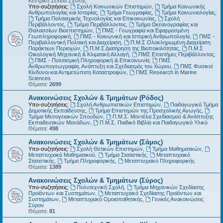
Κεντρική Σελίδα Σχολής
Υπο-συζητήσεις:
Σχολή Κοινωνικών Επιστημών
,
Τμήμα Κοινωνικής
Ανθρωπολογίας και Ιστορίας
,
Τμήμα Γεωγραφίας
,
Τμήμα Κοινωνιολογίας
,
Τμήμα Πολιτισμικής Τεχνολογίας και Επικοινωνίας
,
Σχολή
Περιβάλλοντος
,
Τμήμα Περιβάλλοντος
,
Τμήμα Ωκεανογραφίας και
Θαλασσίων Βιοεπιστημών
,
ΠΜΣ - Γεωγραφία και Εφαρμοσμένη
Γεωπληροφορική
,
ΠΜΣ - Κοινωνική και Ιστορική Ανθρωπολογία
,
ΠΜΣ -
Περιβαλλοντική Πολιτική και Διαχείριση
,
Π.Μ.Σ Ολοκληρωμένη Διαχείριση
Παράκτιων Περιοχών
,
Π.Μ.Σ Διατήρηση της Βιοποικιλότητας
,
Π.Μ.Σ
Οικολογική Μηχανική & Κλιματική Αλλαγή
,
ΠΜΣ Επιστήμες Περιβάλλοντος
,
ΠΜΣ - Πολιτισμική Πληροφορική & Επικοινωνία
,
ΠΜΣ
Ανθρωπογεωγραφία, Ανάπτυξη και Σχεδιασμός του Χώρου
,
ΠΜΣ Φυσικοί
Κίνδυνοι και Αντιμετώπιση Καταστροφών
,
ΠΜΣ Research in Marine
Sciences
Θέματα:
2699
Ανακοινώσεις Σχολών & Τμημάτων (Ρόδος)
Υπο-συζητήσεις:
Σχολή Ανθρωπιστικών Επιστημών
,
Παιδαγωγικό Τμήμα
Δημοτικής Εκπαίδευσης
,
Τμήμα Επιστημών της Προσχολικής Αγωγής
,
Τμήμα Μεσογειακών Σπουδών
,
Π.Μ.Σ. Μοντέλα Σχεδιασμού & Ανάπτυξης
Εκπαιδευτικών Μονάδων
,
Π.Μ.Σ. Παιδικό Βιβλίο και Παιδαγωγικό Υλικό
Θέματα:
498
Ανακοινώσεις Σχολών & Τμημάτων (Σάμος)
Υπο-συζητήσεις:
Σχολή Θετικών Επιστημών
,
Τμήμα Μαθηματικών
,
Μεταπτυχιακό Μαθηματικού
,
Τμήμα Στατιστικής
,
Μεταπτυχιακό
Στατιστικής
,
Τμήμα Πληροφορικής
,
Μεταπτυχιακό Πληροφορικής
Θέματα:
1389
Ανακοινώσεις Σχολών & Τμημάτων (Σύρος)
Υπο-συζητήσεις:
Πολυτεχνική Σχολή
,
Τμήμα Μηχανικών Σχεδίασης
Προϊόντων και Συστημάτων
,
Μεταπτυχιακό Σχεδίασης Προϊόντων και
Συστημάτων
,
Μεταπτυχιακό Ομοιοπαθητικής
,
Γενικές Ανακοινώσεις
Σύρου
Θέματα:
81