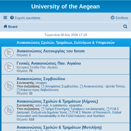
University of the Aegean
Συχνές ερωτήσεις
Σύνδεση
Α
Board
ν
Τώρα είναι 08 Αύγ 2026 17:19
α
Ανακοινώσεις Σχολών, Τμημάτων, Συλλόγων & Υπηρεσιών
ζ
Ανακοινώσεις Λειτουργίας του forum
ή
Θέματα:
1
τ
Γενικές Ανακοινώσεις Παν. Αιγαίου
Κεντρική Σελίδα Παν. Αιγαίου
η
Θέματα:
76
σ
Ανακοινώσεις Συμβουλίου
η
Συντονιστής:
nmalam
Υπο-συζητήσεις:
Αποφάσεις Συμβουλίου
,
Ανακοινώσεις - Δελτία Τύπου
,
Kείμενα προς διαβούλευση
Θέματα:
32
Ανακοινώσεις Σχολών & Τμημάτων (Λήμνος)
Συντονιστές:
secr-nutr
,
k.palatianou
,
epapatha
Υπο-συζητήσεις:
Τμήμα Επιστήμης Τροφίμων και Διατροφής
,
Π.Μ.Σ
Διατροφή ,Ευζωία και Δημόσια Υγεία
,
Π.Μ.Σ Master of Research, Global
Innovation and Sustainability in the Food Industry and Nutrition
Θέματα:
518
Ανακοινώσεις Σχολών & Τμημάτων (Μυτιλήνη)