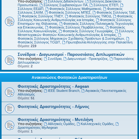
Υπο-συζητήσεις:
Σύλλογος Διδασκόντων
,
Σύλλογος Διοικητικού
Προσωπικού
,
Σύλλογος Συμβασιούχων ΠΑ
,
Σύλλογος ΕΤΕΠ
,
Σύλλογος ΕΕΔΙΠ
,
Φοιτητικός Σύλλογος Μαθηματικού
,
Φοιτητικός
Σύλλογος ΣΑΧΜ
,
Φοιτητικός Σύλλογος ΜΠΕΣ
,
Φοιτητικός Σύλλογος ΤΔΕ
,
Φοιτητικός Σύλλογος ΤΝΕΥ
,
Φοιτητικός Σύλλογος ΤΜΟΔ
,
Φοιτητικός
Σύλλογος Κοινωνικής Ανθρωπολογίας και Ιστορίας
,
Φοιτητικός Σύλλογος
Επιστημών της Θάλασσας
,
Φοιτητικός Σύλλογος Πολιτισμικής Τεχνολογίας
και Επικοινωνίας
,
Φοιτητικός Σύλλογος Περιβάλλοντος
,
Φοιτητικός
Σύλλογος Κοινωνιολογίας
,
Φοιτητικός Σύλλογος Γεωγραφίας
,
Σύλλογος
Μεταπτυχιακών Φοιτητών Κοινωνικής Ανθρωπολογίας & Ιστορίας
,
Φοιτητικός Σύλλογος Μηχανικών Σχεδίασης Προϊόντων & Συστημάτων
,
Φοιτητικός Σύλλογος ΤΟΔΙΤ
,
Πρωτοβουλία Αλληλεγγύης στην Παλαιστίνη
Θέματα:
219
Συνέδρια - Διαγωνισμοί - Παρουσιάσεις Διπλωματικών
Υπο-συζητήσεις:
Συνέδρια
,
Διαγωνισμοί - Προκηρύξεις
,
Παρουσιάσεις
Διπλωματικών
Θέματα:
2
Ανακοινώσεις Φοιτητικών Δραστηριοτήτων
Φοιτητικές Δραστηριότητες - Aegean
Υπο-συζητήσεις:
IEEE Student Branch
,
Αιγαιακός Πανεπιστημιακός
Αθλητισμός
Θέματα:
51
Φοιτητικές Δραστηριότητες - Λήμνος
Φοιτητικές Δραστηριότητες - Μυτιλήνη
Υπο-συζητήσεις:
Αθλητικές Ομάδες
,
Καλλιτεχνικές Ομάδες
,
Δραστηριότητες MyAegean
Θέματα:
1