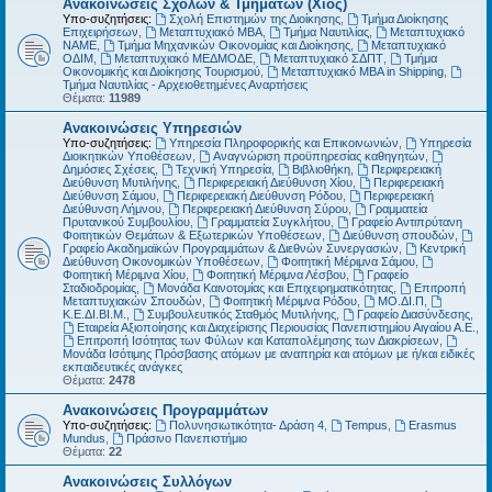
Ανακοινώσεις Σχολών & Τμημάτων (Χίος)
Υπο-συζητήσεις:
Σχολή Επιστημών της Διοίκησης
,
Τμήμα Διοίκησης
Επιχειρήσεων
,
Μεταπτυχιακό MBA
,
Τμήμα Ναυτιλίας
,
Μεταπτυχιακό
ΝΑΜΕ
,
Τμήμα Μηχανικών Οικονομίας και Διοίκησης
,
Μεταπτυχιακό
ΟΔΙΜ
,
Μεταπτυχιακό ΜΕΔΜΟΔΕ
,
Μεταπτυχιακό ΣΔΠΤ
,
Τμήμα
Οικονομικής και Διοίκησης Τουρισμού
,
Μεταπτυχιακό MBA in Shipping
,
Τμήμα Ναυτιλίας - Αρχειοθετημένες Αναρτήσεις
Θέματα:
11989
Ανακοινώσεις Υπηρεσιών
Υπο-συζητήσεις:
Υπηρεσία Πληροφορικής και Επικοινωνιών
,
Υπηρεσία
Διοικητικών Υποθέσεων
,
Αναγνώριση προϋπηρεσίας καθηγητών
,
Δημόσιες Σχέσεις
,
Τεχνική Υπηρεσία
,
Βιβλιοθήκη
,
Περιφερειακή
Διεύθυνση Μυτιλήνης
,
Περιφερειακή Διεύθυνση Χίου
,
Περιφερειακή
Διεύθυνση Σάμου
,
Περιφερειακή Διεύθυνση Ρόδου
,
Περιφερειακή
Διεύθυνση Λήμνου
,
Περιφερειακή Διεύθυνση Σύρου
,
Γραμματεία
Πρυτανικού Συμβουλίου
,
Γραμματεία Συγκλήτου
,
Γραφείο Αντιπρύτανη
Φοιτητικών Θεμάτων & Εξωτερικών Υποθέσεων
,
Διεύθυνση σπουδών
,
Γραφείο Ακαδημαϊκών Προγραμμάτων & Διεθνών Συνεργασιών
,
Κεντρική
Διεύθυνση Οικονομικών Υποθέσεων
,
Φοιτητική Μέριμνα Σάμου
,
Φοιτητική Μέριμνα Χίου
,
Φοιτητική Μέριμνα Λέσβου
,
Γραφείο
Σταδιοδρομίας
,
Μονάδα Καινοτομίας και Επιχειρηματικότητας
,
Επιτροπή
Μεταπτυχιακών Σπουδών
,
Φοιτητική Μέριμνα Ρόδου
,
ΜΟ.ΔΙ.Π
,
Κ.Ε.ΔΙ.ΒΙ.Μ.
,
Συμβουλευτικός Σταθμός Μυτιλήνης
,
Γραφείο Διασύνδεσης
,
Εταιρεία Αξιοποίησης και Διαχείρισης Περιουσίας Πανεπιστημίου Αιγαίου Α.Ε.
,
Επιτροπή Ισότητας των Φύλων και Καταπολέμησης των Διακρίσεων
,
Μονάδα Ισότιμης Πρόσβασης ατόμων με αναπηρία και ατόμων με ή/και ειδικές
εκπαιδευτικές ανάγκες
Θέματα:
2478
Ανακοινώσεις Προγραμμάτων
Υπο-συζητήσεις:
Πολυνησιωτικότητα- Δράση 4
,
Tempus
,
Erasmus
Mundus
,
Πράσινο Πανεπιστήμιο
Θέματα:
22
Ανακοινώσεις Συλλόγων