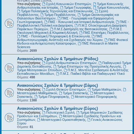
Κεντρική Σελίδα Σχολής
Υπο-συζητήσεις:
Σχολή Κοινωνικών Επιστημών
,
Τμήμα Κοινωνικής
Ανθρωπολογίας και Ιστορίας
,
Τμήμα Γεωγραφίας
,
Τμήμα Κοινωνιολογίας
,
Τμήμα Πολιτισμικής Τεχνολογίας και Επικοινωνίας
,
Σχολή
Περιβάλλοντος
,
Τμήμα Περιβάλλοντος
,
Τμήμα Ωκεανογραφίας και
Θαλασσίων Βιοεπιστημών
,
ΠΜΣ - Γεωγραφία και Εφαρμοσμένη
Γεωπληροφορική
,
ΠΜΣ - Κοινωνική και Ιστορική Ανθρωπολογία
,
ΠΜΣ -
Περιβαλλοντική Πολιτική και Διαχείριση
,
Π.Μ.Σ Ολοκληρωμένη Διαχείριση
Παράκτιων Περιοχών
,
Π.Μ.Σ Διατήρηση της Βιοποικιλότητας
,
Π.Μ.Σ
Οικολογική Μηχανική & Κλιματική Αλλαγή
,
ΠΜΣ Επιστήμες Περιβάλλοντος
,
ΠΜΣ - Πολιτισμική Πληροφορική & Επικοινωνία
,
ΠΜΣ
Ανθρωπογεωγραφία, Ανάπτυξη και Σχεδιασμός του Χώρου
,
ΠΜΣ Φυσικοί
Κίνδυνοι και Αντιμετώπιση Καταστροφών
,
ΠΜΣ Research in Marine
Sciences
Θέματα:
2699
Ανακοινώσεις Σχολών & Τμημάτων (Ρόδος)
Υπο-συζητήσεις:
Σχολή Ανθρωπιστικών Επιστημών
,
Παιδαγωγικό Τμήμα
Δημοτικής Εκπαίδευσης
,
Τμήμα Επιστημών της Προσχολικής Αγωγής
,
Τμήμα Μεσογειακών Σπουδών
,
Π.Μ.Σ. Μοντέλα Σχεδιασμού & Ανάπτυξης
Εκπαιδευτικών Μονάδων
,
Π.Μ.Σ. Παιδικό Βιβλίο και Παιδαγωγικό Υλικό
Θέματα:
498
Ανακοινώσεις Σχολών & Τμημάτων (Σάμος)
Υπο-συζητήσεις:
Σχολή Θετικών Επιστημών
,
Τμήμα Μαθηματικών
,
Μεταπτυχιακό Μαθηματικού
,
Τμήμα Στατιστικής
,
Μεταπτυχιακό
Στατιστικής
,
Τμήμα Πληροφορικής
,
Μεταπτυχιακό Πληροφορικής
Θέματα:
1388
Ανακοινώσεις Σχολών & Τμημάτων (Σύρος)
Υπο-συζητήσεις:
Πολυτεχνική Σχολή
,
Τμήμα Μηχανικών Σχεδίασης
Προϊόντων και Συστημάτων
,
Μεταπτυχιακό Σχεδίασης Προϊόντων και
Συστημάτων
,
Μεταπτυχιακό Ομοιοπαθητικής
,
Γενικές Ανακοινώσεις
Σύρου
Θέματα:
81