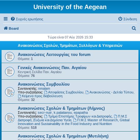
University of the Aegean
Συχνές ερωτήσεις
Σύνδεση
Α
Board
ν
Τώρα είναι 07 Αύγ 2026 15:33
α
Ανακοινώσεις Σχολών, Τμημάτων, Συλλόγων & Υπηρεσιών
ζ
Ανακοινώσεις Λειτουργίας του forum
ή
Θέματα:
1
τ
Γενικές Ανακοινώσεις Παν. Αιγαίου
Κεντρική Σελίδα Παν. Αιγαίου
η
Θέματα:
76
σ
Ανακοινώσεις Συμβουλίου
η
Συντονιστής:
nmalam
Υπο-συζητήσεις:
Αποφάσεις Συμβουλίου
,
Ανακοινώσεις - Δελτία Τύπου
,
Kείμενα προς διαβούλευση
Θέματα:
32
Ανακοινώσεις Σχολών & Τμημάτων (Λήμνος)
Συντονιστές:
secr-nutr
,
k.palatianou
,
epapatha
Υπο-συζητήσεις:
Τμήμα Επιστήμης Τροφίμων και Διατροφής
,
Π.Μ.Σ
Διατροφή ,Ευζωία και Δημόσια Υγεία
,
Π.Μ.Σ Master of Research, Global
Innovation and Sustainability in the Food Industry and Nutrition
Θέματα:
518
Ανακοινώσεις Σχολών & Τμημάτων (Μυτιλήνη)