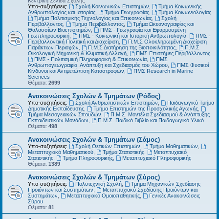
Κεντρική Σελίδα Σχολής
Υπο-συζητήσεις:
Σχολή Κοινωνικών Επιστημών
,
Τμήμα Κοινωνικής
Ανθρωπολογίας και Ιστορίας
,
Τμήμα Γεωγραφίας
,
Τμήμα Κοινωνιολογίας
,
Τμήμα Πολιτισμικής Τεχνολογίας και Επικοινωνίας
,
Σχολή
Περιβάλλοντος
,
Τμήμα Περιβάλλοντος
,
Τμήμα Ωκεανογραφίας και
Θαλασσίων Βιοεπιστημών
,
ΠΜΣ - Γεωγραφία και Εφαρμοσμένη
Γεωπληροφορική
,
ΠΜΣ - Κοινωνική και Ιστορική Ανθρωπολογία
,
ΠΜΣ -
Περιβαλλοντική Πολιτική και Διαχείριση
,
Π.Μ.Σ Ολοκληρωμένη Διαχείριση
Παράκτιων Περιοχών
,
Π.Μ.Σ Διατήρηση της Βιοποικιλότητας
,
Π.Μ.Σ
Οικολογική Μηχανική & Κλιματική Αλλαγή
,
ΠΜΣ Επιστήμες Περιβάλλοντος
,
ΠΜΣ - Πολιτισμική Πληροφορική & Επικοινωνία
,
ΠΜΣ
Ανθρωπογεωγραφία, Ανάπτυξη και Σχεδιασμός του Χώρου
,
ΠΜΣ Φυσικοί
Κίνδυνοι και Αντιμετώπιση Καταστροφών
,
ΠΜΣ Research in Marine
Sciences
Θέματα:
2699
Ανακοινώσεις Σχολών & Τμημάτων (Ρόδος)
Υπο-συζητήσεις:
Σχολή Ανθρωπιστικών Επιστημών
,
Παιδαγωγικό Τμήμα
Δημοτικής Εκπαίδευσης
,
Τμήμα Επιστημών της Προσχολικής Αγωγής
,
Τμήμα Μεσογειακών Σπουδών
,
Π.Μ.Σ. Μοντέλα Σχεδιασμού & Ανάπτυξης
Εκπαιδευτικών Μονάδων
,
Π.Μ.Σ. Παιδικό Βιβλίο και Παιδαγωγικό Υλικό
Θέματα:
498
Ανακοινώσεις Σχολών & Τμημάτων (Σάμος)
Υπο-συζητήσεις:
Σχολή Θετικών Επιστημών
,
Τμήμα Μαθηματικών
,
Μεταπτυχιακό Μαθηματικού
,
Τμήμα Στατιστικής
,
Μεταπτυχιακό
Στατιστικής
,
Τμήμα Πληροφορικής
,
Μεταπτυχιακό Πληροφορικής
Θέματα:
1389
Ανακοινώσεις Σχολών & Τμημάτων (Σύρος)
Υπο-συζητήσεις:
Πολυτεχνική Σχολή
,
Τμήμα Μηχανικών Σχεδίασης
Προϊόντων και Συστημάτων
,
Μεταπτυχιακό Σχεδίασης Προϊόντων και
Συστημάτων
,
Μεταπτυχιακό Ομοιοπαθητικής
,
Γενικές Ανακοινώσεις
Σύρου
Θέματα:
81