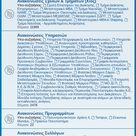
Ανακοινώσεις Σχολών & Τμημάτων (Χίος)
Υπο-συζητήσεις:
Σχολή Επιστημών της Διοίκησης
,
Τμήμα Διοίκησης
Επιχειρήσεων
,
Μεταπτυχιακό MBA
,
Τμήμα Ναυτιλίας
,
Μεταπτυχιακό
ΝΑΜΕ
,
Τμήμα Μηχανικών Οικονομίας και Διοίκησης
,
Μεταπτυχιακό
ΟΔΙΜ
,
Μεταπτυχιακό ΜΕΔΜΟΔΕ
,
Μεταπτυχιακό ΣΔΠΤ
,
Τμήμα
Οικονομικής και Διοίκησης Τουρισμού
,
Μεταπτυχιακό MBA in Shipping
,
Τμήμα Ναυτιλίας - Αρχειοθετημένες Αναρτήσεις
Θέματα:
11989
Ανακοινώσεις Υπηρεσιών
Υπο-συζητήσεις:
Υπηρεσία Πληροφορικής και Επικοινωνιών
,
Υπηρεσία
Διοικητικών Υποθέσεων
,
Αναγνώριση προϋπηρεσίας καθηγητών
,
Δημόσιες Σχέσεις
,
Τεχνική Υπηρεσία
,
Βιβλιοθήκη
,
Περιφερειακή
Διεύθυνση Μυτιλήνης
,
Περιφερειακή Διεύθυνση Χίου
,
Περιφερειακή
Διεύθυνση Σάμου
,
Περιφερειακή Διεύθυνση Ρόδου
,
Περιφερειακή
Διεύθυνση Λήμνου
,
Περιφερειακή Διεύθυνση Σύρου
,
Γραμματεία
Πρυτανικού Συμβουλίου
,
Γραμματεία Συγκλήτου
,
Γραφείο Αντιπρύτανη
Φοιτητικών Θεμάτων & Εξωτερικών Υποθέσεων
,
Διεύθυνση σπουδών
,
Γραφείο Ακαδημαϊκών Προγραμμάτων & Διεθνών Συνεργασιών
,
Κεντρική
Διεύθυνση Οικονομικών Υποθέσεων
,
Φοιτητική Μέριμνα Σάμου
,
Φοιτητική Μέριμνα Χίου
,
Φοιτητική Μέριμνα Λέσβου
,
Γραφείο
Σταδιοδρομίας
,
Μονάδα Καινοτομίας και Επιχειρηματικότητας
,
Επιτροπή
Μεταπτυχιακών Σπουδών
,
Φοιτητική Μέριμνα Ρόδου
,
ΜΟ.ΔΙ.Π
,
Κ.Ε.ΔΙ.ΒΙ.Μ.
,
Συμβουλευτικός Σταθμός Μυτιλήνης
,
Γραφείο Διασύνδεσης
,
Εταιρεία Αξιοποίησης και Διαχείρισης Περιουσίας Πανεπιστημίου Αιγαίου Α.Ε.
,
Επιτροπή Ισότητας των Φύλων και Καταπολέμησης των Διακρίσεων
,
Μονάδα Ισότιμης Πρόσβασης ατόμων με αναπηρία και ατόμων με ή/και ειδικές
εκπαιδευτικές ανάγκες
Θέματα:
2478
Ανακοινώσεις Προγραμμάτων
Υπο-συζητήσεις:
Πολυνησιωτικότητα- Δράση 4
,
Tempus
,
Erasmus
Mundus
,
Πράσινο Πανεπιστήμιο
Θέματα:
22
Ανακοινώσεις Συλλόγων