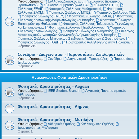
Υπο-συζητήσεις:
Σύλλογος Διδασκόντων
,
Σύλλογος Διοικητικού
Προσωπικού
,
Σύλλογος Συμβασιούχων ΠΑ
,
Σύλλογος ΕΤΕΠ
,
Σύλλογος ΕΕΔΙΠ
,
Φοιτητικός Σύλλογος Μαθηματικού
,
Φοιτητικός
Σύλλογος ΣΑΧΜ
,
Φοιτητικός Σύλλογος ΜΠΕΣ
,
Φοιτητικός Σύλλογος ΤΔΕ
,
Φοιτητικός Σύλλογος ΤΝΕΥ
,
Φοιτητικός Σύλλογος ΤΜΟΔ
,
Φοιτητικός
Σύλλογος Κοινωνικής Ανθρωπολογίας και Ιστορίας
,
Φοιτητικός Σύλλογος
Επιστημών της Θάλασσας
,
Φοιτητικός Σύλλογος Πολιτισμικής Τεχνολογίας
και Επικοινωνίας
,
Φοιτητικός Σύλλογος Περιβάλλοντος
,
Φοιτητικός
Σύλλογος Κοινωνιολογίας
,
Φοιτητικός Σύλλογος Γεωγραφίας
,
Σύλλογος
Μεταπτυχιακών Φοιτητών Κοινωνικής Ανθρωπολογίας & Ιστορίας
,
Φοιτητικός Σύλλογος Μηχανικών Σχεδίασης Προϊόντων & Συστημάτων
,
Φοιτητικός Σύλλογος ΤΟΔΙΤ
,
Πρωτοβουλία Αλληλεγγύης στην Παλαιστίνη
Θέματα:
219
Συνέδρια - Διαγωνισμοί - Παρουσιάσεις Διπλωματικών
Υπο-συζητήσεις:
Συνέδρια
,
Διαγωνισμοί - Προκηρύξεις
,
Παρουσιάσεις
Διπλωματικών
Θέματα:
2
Ανακοινώσεις Φοιτητικών Δραστηριοτήτων
Φοιτητικές Δραστηριότητες - Aegean
Υπο-συζητήσεις:
IEEE Student Branch
,
Αιγαιακός Πανεπιστημιακός
Αθλητισμός
Θέματα:
51
Φοιτητικές Δραστηριότητες - Λήμνος
Φοιτητικές Δραστηριότητες - Μυτιλήνη
Υπο-συζητήσεις:
Αθλητικές Ομάδες
,
Καλλιτεχνικές Ομάδες
,
Δραστηριότητες MyAegean
Θέματα:
1