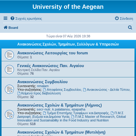
University of the Aegean
Συχνές ερωτήσεις
Σύνδεση
Α
Board
ν
Τώρα είναι 07 Αύγ 2026 19:38
α
Ανακοινώσεις Σχολών, Τμημάτων, Συλλόγων & Υπηρεσιών
ζ
Ανακοινώσεις Λειτουργίας του forum
ή
Θέματα:
1
τ
Γενικές Ανακοινώσεις Παν. Αιγαίου
Κεντρική Σελίδα Παν. Αιγαίου
η
Θέματα:
76
σ
Ανακοινώσεις Συμβουλίου
η
Συντονιστής:
nmalam
Υπο-συζητήσεις:
Αποφάσεις Συμβουλίου
,
Ανακοινώσεις - Δελτία Τύπου
,
Kείμενα προς διαβούλευση
Θέματα:
32
Ανακοινώσεις Σχολών & Τμημάτων (Λήμνος)
Συντονιστές:
secr-nutr
,
k.palatianou
,
epapatha
Υπο-συζητήσεις:
Τμήμα Επιστήμης Τροφίμων και Διατροφής
,
Π.Μ.Σ
Διατροφή ,Ευζωία και Δημόσια Υγεία
,
Π.Μ.Σ Master of Research, Global
Innovation and Sustainability in the Food Industry and Nutrition
Θέματα:
518
Ανακοινώσεις Σχολών & Τμημάτων (Μυτιλήνη)