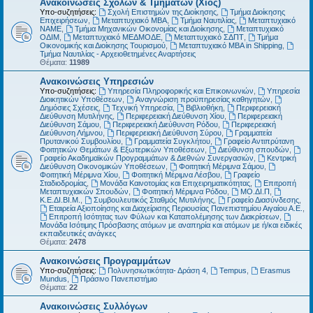
Ανακοινώσεις Σχολών & Τμημάτων (Χίος)
Υπο-συζητήσεις:
Σχολή Επιστημών της Διοίκησης
,
Τμήμα Διοίκησης
Επιχειρήσεων
,
Μεταπτυχιακό MBA
,
Τμήμα Ναυτιλίας
,
Μεταπτυχιακό
ΝΑΜΕ
,
Τμήμα Μηχανικών Οικονομίας και Διοίκησης
,
Μεταπτυχιακό
ΟΔΙΜ
,
Μεταπτυχιακό ΜΕΔΜΟΔΕ
,
Μεταπτυχιακό ΣΔΠΤ
,
Τμήμα
Οικονομικής και Διοίκησης Τουρισμού
,
Μεταπτυχιακό MBA in Shipping
,
Τμήμα Ναυτιλίας - Αρχειοθετημένες Αναρτήσεις
Θέματα:
11989
Ανακοινώσεις Υπηρεσιών
Υπο-συζητήσεις:
Υπηρεσία Πληροφορικής και Επικοινωνιών
,
Υπηρεσία
Διοικητικών Υποθέσεων
,
Αναγνώριση προϋπηρεσίας καθηγητών
,
Δημόσιες Σχέσεις
,
Τεχνική Υπηρεσία
,
Βιβλιοθήκη
,
Περιφερειακή
Διεύθυνση Μυτιλήνης
,
Περιφερειακή Διεύθυνση Χίου
,
Περιφερειακή
Διεύθυνση Σάμου
,
Περιφερειακή Διεύθυνση Ρόδου
,
Περιφερειακή
Διεύθυνση Λήμνου
,
Περιφερειακή Διεύθυνση Σύρου
,
Γραμματεία
Πρυτανικού Συμβουλίου
,
Γραμματεία Συγκλήτου
,
Γραφείο Αντιπρύτανη
Φοιτητικών Θεμάτων & Εξωτερικών Υποθέσεων
,
Διεύθυνση σπουδών
,
Γραφείο Ακαδημαϊκών Προγραμμάτων & Διεθνών Συνεργασιών
,
Κεντρική
Διεύθυνση Οικονομικών Υποθέσεων
,
Φοιτητική Μέριμνα Σάμου
,
Φοιτητική Μέριμνα Χίου
,
Φοιτητική Μέριμνα Λέσβου
,
Γραφείο
Σταδιοδρομίας
,
Μονάδα Καινοτομίας και Επιχειρηματικότητας
,
Επιτροπή
Μεταπτυχιακών Σπουδών
,
Φοιτητική Μέριμνα Ρόδου
,
ΜΟ.ΔΙ.Π
,
Κ.Ε.ΔΙ.ΒΙ.Μ.
,
Συμβουλευτικός Σταθμός Μυτιλήνης
,
Γραφείο Διασύνδεσης
,
Εταιρεία Αξιοποίησης και Διαχείρισης Περιουσίας Πανεπιστημίου Αιγαίου Α.Ε.
,
Επιτροπή Ισότητας των Φύλων και Καταπολέμησης των Διακρίσεων
,
Μονάδα Ισότιμης Πρόσβασης ατόμων με αναπηρία και ατόμων με ή/και ειδικές
εκπαιδευτικές ανάγκες
Θέματα:
2478
Ανακοινώσεις Προγραμμάτων
Υπο-συζητήσεις:
Πολυνησιωτικότητα- Δράση 4
,
Tempus
,
Erasmus
Mundus
,
Πράσινο Πανεπιστήμιο
Θέματα:
22
Ανακοινώσεις Συλλόγων