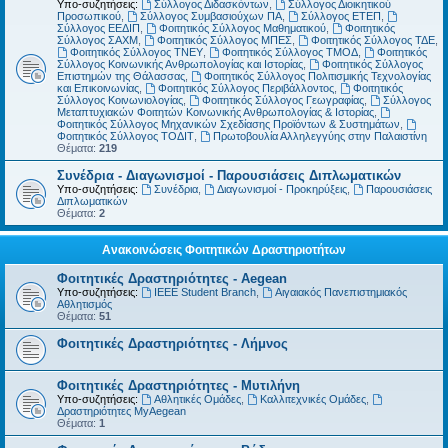
Υπο-συζητήσεις:
Σύλλογος Διδασκόντων
,
Σύλλογος Διοικητικού
Προσωπικού
,
Σύλλογος Συμβασιούχων ΠΑ
,
Σύλλογος ΕΤΕΠ
,
Σύλλογος ΕΕΔΙΠ
,
Φοιτητικός Σύλλογος Μαθηματικού
,
Φοιτητικός
Σύλλογος ΣΑΧΜ
,
Φοιτητικός Σύλλογος ΜΠΕΣ
,
Φοιτητικός Σύλλογος ΤΔΕ
,
Φοιτητικός Σύλλογος ΤΝΕΥ
,
Φοιτητικός Σύλλογος ΤΜΟΔ
,
Φοιτητικός
Σύλλογος Κοινωνικής Ανθρωπολογίας και Ιστορίας
,
Φοιτητικός Σύλλογος
Επιστημών της Θάλασσας
,
Φοιτητικός Σύλλογος Πολιτισμικής Τεχνολογίας
και Επικοινωνίας
,
Φοιτητικός Σύλλογος Περιβάλλοντος
,
Φοιτητικός
Σύλλογος Κοινωνιολογίας
,
Φοιτητικός Σύλλογος Γεωγραφίας
,
Σύλλογος
Μεταπτυχιακών Φοιτητών Κοινωνικής Ανθρωπολογίας & Ιστορίας
,
Φοιτητικός Σύλλογος Μηχανικών Σχεδίασης Προϊόντων & Συστημάτων
,
Φοιτητικός Σύλλογος ΤΟΔΙΤ
,
Πρωτοβουλία Αλληλεγγύης στην Παλαιστίνη
Θέματα:
219
Συνέδρια - Διαγωνισμοί - Παρουσιάσεις Διπλωματικών
Υπο-συζητήσεις:
Συνέδρια
,
Διαγωνισμοί - Προκηρύξεις
,
Παρουσιάσεις
Διπλωματικών
Θέματα:
2
Ανακοινώσεις Φοιτητικών Δραστηριοτήτων
Φοιτητικές Δραστηριότητες - Aegean
Υπο-συζητήσεις:
IEEE Student Branch
,
Αιγαιακός Πανεπιστημιακός
Αθλητισμός
Θέματα:
51
Φοιτητικές Δραστηριότητες - Λήμνος
Φοιτητικές Δραστηριότητες - Μυτιλήνη
Υπο-συζητήσεις:
Αθλητικές Ομάδες
,
Καλλιτεχνικές Ομάδες
,
Δραστηριότητες MyAegean
Θέματα:
1