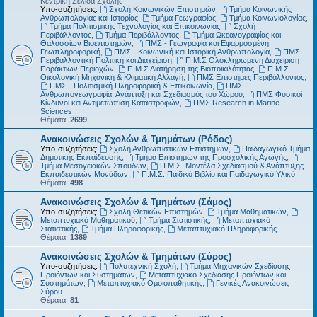
Κεντρική Σελίδα Σχολής
Υπο-συζητήσεις:
Σχολή Κοινωνικών Επιστημών
,
Τμήμα Κοινωνικής
Ανθρωπολογίας και Ιστορίας
,
Τμήμα Γεωγραφίας
,
Τμήμα Κοινωνιολογίας
,
Τμήμα Πολιτισμικής Τεχνολογίας και Επικοινωνίας
,
Σχολή
Περιβάλλοντος
,
Τμήμα Περιβάλλοντος
,
Τμήμα Ωκεανογραφίας και
Θαλασσίων Βιοεπιστημών
,
ΠΜΣ - Γεωγραφία και Εφαρμοσμένη
Γεωπληροφορική
,
ΠΜΣ - Κοινωνική και Ιστορική Ανθρωπολογία
,
ΠΜΣ -
Περιβαλλοντική Πολιτική και Διαχείριση
,
Π.Μ.Σ Ολοκληρωμένη Διαχείριση
Παράκτιων Περιοχών
,
Π.Μ.Σ Διατήρηση της Βιοποικιλότητας
,
Π.Μ.Σ
Οικολογική Μηχανική & Κλιματική Αλλαγή
,
ΠΜΣ Επιστήμες Περιβάλλοντος
,
ΠΜΣ - Πολιτισμική Πληροφορική & Επικοινωνία
,
ΠΜΣ
Ανθρωπογεωγραφία, Ανάπτυξη και Σχεδιασμός του Χώρου
,
ΠΜΣ Φυσικοί
Κίνδυνοι και Αντιμετώπιση Καταστροφών
,
ΠΜΣ Research in Marine
Sciences
Θέματα:
2699
Ανακοινώσεις Σχολών & Τμημάτων (Ρόδος)
Υπο-συζητήσεις:
Σχολή Ανθρωπιστικών Επιστημών
,
Παιδαγωγικό Τμήμα
Δημοτικής Εκπαίδευσης
,
Τμήμα Επιστημών της Προσχολικής Αγωγής
,
Τμήμα Μεσογειακών Σπουδών
,
Π.Μ.Σ. Μοντέλα Σχεδιασμού & Ανάπτυξης
Εκπαιδευτικών Μονάδων
,
Π.Μ.Σ. Παιδικό Βιβλίο και Παιδαγωγικό Υλικό
Θέματα:
498
Ανακοινώσεις Σχολών & Τμημάτων (Σάμος)
Υπο-συζητήσεις:
Σχολή Θετικών Επιστημών
,
Τμήμα Μαθηματικών
,
Μεταπτυχιακό Μαθηματικού
,
Τμήμα Στατιστικής
,
Μεταπτυχιακό
Στατιστικής
,
Τμήμα Πληροφορικής
,
Μεταπτυχιακό Πληροφορικής
Θέματα:
1389
Ανακοινώσεις Σχολών & Τμημάτων (Σύρος)
Υπο-συζητήσεις:
Πολυτεχνική Σχολή
,
Τμήμα Μηχανικών Σχεδίασης
Προϊόντων και Συστημάτων
,
Μεταπτυχιακό Σχεδίασης Προϊόντων και
Συστημάτων
,
Μεταπτυχιακό Ομοιοπαθητικής
,
Γενικές Ανακοινώσεις
Σύρου
Θέματα:
81