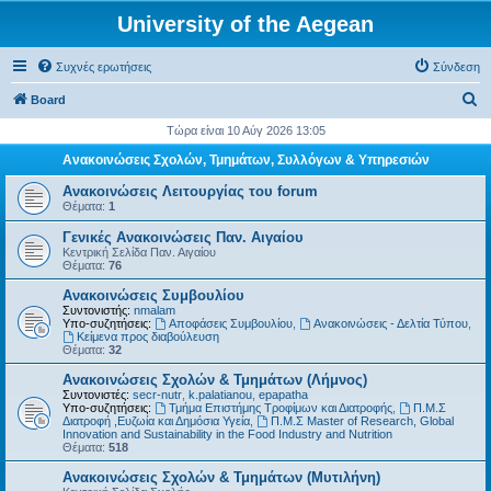
University of the Aegean
Συχνές ερωτήσεις
Σύνδεση
Α
Board
ν
Τώρα είναι 10 Αύγ 2026 13:05
α
Ανακοινώσεις Σχολών, Τμημάτων, Συλλόγων & Υπηρεσιών
ζ
Ανακοινώσεις Λειτουργίας του forum
ή
Θέματα:
1
τ
Γενικές Ανακοινώσεις Παν. Αιγαίου
Κεντρική Σελίδα Παν. Αιγαίου
η
Θέματα:
76
σ
Ανακοινώσεις Συμβουλίου
η
Συντονιστής:
nmalam
Υπο-συζητήσεις:
Αποφάσεις Συμβουλίου
,
Ανακοινώσεις - Δελτία Τύπου
,
Kείμενα προς διαβούλευση
Θέματα:
32
Ανακοινώσεις Σχολών & Τμημάτων (Λήμνος)
Συντονιστές:
secr-nutr
,
k.palatianou
,
epapatha
Υπο-συζητήσεις:
Τμήμα Επιστήμης Τροφίμων και Διατροφής
,
Π.Μ.Σ
Διατροφή ,Ευζωία και Δημόσια Υγεία
,
Π.Μ.Σ Master of Research, Global
Innovation and Sustainability in the Food Industry and Nutrition
Θέματα:
518
Ανακοινώσεις Σχολών & Τμημάτων (Μυτιλήνη)