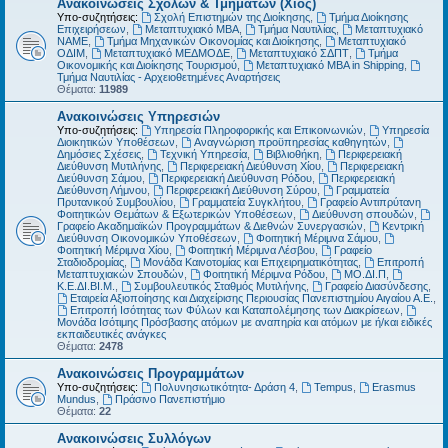
Ανακοινώσεις Σχολών & Τμημάτων (Χίος)
Υπο-συζητήσεις:
Σχολή Επιστημών της Διοίκησης
,
Τμήμα Διοίκησης
Επιχειρήσεων
,
Μεταπτυχιακό MBA
,
Τμήμα Ναυτιλίας
,
Μεταπτυχιακό
ΝΑΜΕ
,
Τμήμα Μηχανικών Οικονομίας και Διοίκησης
,
Μεταπτυχιακό
ΟΔΙΜ
,
Μεταπτυχιακό ΜΕΔΜΟΔΕ
,
Μεταπτυχιακό ΣΔΠΤ
,
Τμήμα
Οικονομικής και Διοίκησης Τουρισμού
,
Μεταπτυχιακό MBA in Shipping
,
Τμήμα Ναυτιλίας - Αρχειοθετημένες Αναρτήσεις
Θέματα:
11989
Ανακοινώσεις Υπηρεσιών
Υπο-συζητήσεις:
Υπηρεσία Πληροφορικής και Επικοινωνιών
,
Υπηρεσία
Διοικητικών Υποθέσεων
,
Αναγνώριση προϋπηρεσίας καθηγητών
,
Δημόσιες Σχέσεις
,
Τεχνική Υπηρεσία
,
Βιβλιοθήκη
,
Περιφερειακή
Διεύθυνση Μυτιλήνης
,
Περιφερειακή Διεύθυνση Χίου
,
Περιφερειακή
Διεύθυνση Σάμου
,
Περιφερειακή Διεύθυνση Ρόδου
,
Περιφερειακή
Διεύθυνση Λήμνου
,
Περιφερειακή Διεύθυνση Σύρου
,
Γραμματεία
Πρυτανικού Συμβουλίου
,
Γραμματεία Συγκλήτου
,
Γραφείο Αντιπρύτανη
Φοιτητικών Θεμάτων & Εξωτερικών Υποθέσεων
,
Διεύθυνση σπουδών
,
Γραφείο Ακαδημαϊκών Προγραμμάτων & Διεθνών Συνεργασιών
,
Κεντρική
Διεύθυνση Οικονομικών Υποθέσεων
,
Φοιτητική Μέριμνα Σάμου
,
Φοιτητική Μέριμνα Χίου
,
Φοιτητική Μέριμνα Λέσβου
,
Γραφείο
Σταδιοδρομίας
,
Μονάδα Καινοτομίας και Επιχειρηματικότητας
,
Επιτροπή
Μεταπτυχιακών Σπουδών
,
Φοιτητική Μέριμνα Ρόδου
,
ΜΟ.ΔΙ.Π
,
Κ.Ε.ΔΙ.ΒΙ.Μ.
,
Συμβουλευτικός Σταθμός Μυτιλήνης
,
Γραφείο Διασύνδεσης
,
Εταιρεία Αξιοποίησης και Διαχείρισης Περιουσίας Πανεπιστημίου Αιγαίου Α.Ε.
,
Επιτροπή Ισότητας των Φύλων και Καταπολέμησης των Διακρίσεων
,
Μονάδα Ισότιμης Πρόσβασης ατόμων με αναπηρία και ατόμων με ή/και ειδικές
εκπαιδευτικές ανάγκες
Θέματα:
2478
Ανακοινώσεις Προγραμμάτων
Υπο-συζητήσεις:
Πολυνησιωτικότητα- Δράση 4
,
Tempus
,
Erasmus
Mundus
,
Πράσινο Πανεπιστήμιο
Θέματα:
22
Ανακοινώσεις Συλλόγων