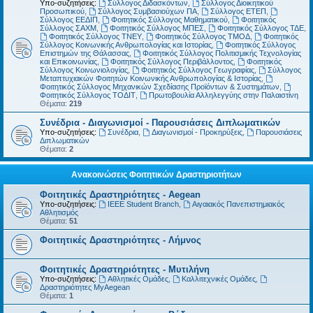
Υπο-συζητήσεις:
Σύλλογος Διδασκόντων
,
Σύλλογος Διοικητικού
Προσωπικού
,
Σύλλογος Συμβασιούχων ΠΑ
,
Σύλλογος ΕΤΕΠ
,
Σύλλογος ΕΕΔΙΠ
,
Φοιτητικός Σύλλογος Μαθηματικού
,
Φοιτητικός
Σύλλογος ΣΑΧΜ
,
Φοιτητικός Σύλλογος ΜΠΕΣ
,
Φοιτητικός Σύλλογος ΤΔΕ
,
Φοιτητικός Σύλλογος ΤΝΕΥ
,
Φοιτητικός Σύλλογος ΤΜΟΔ
,
Φοιτητικός
Σύλλογος Κοινωνικής Ανθρωπολογίας και Ιστορίας
,
Φοιτητικός Σύλλογος
Επιστημών της Θάλασσας
,
Φοιτητικός Σύλλογος Πολιτισμικής Τεχνολογίας
και Επικοινωνίας
,
Φοιτητικός Σύλλογος Περιβάλλοντος
,
Φοιτητικός
Σύλλογος Κοινωνιολογίας
,
Φοιτητικός Σύλλογος Γεωγραφίας
,
Σύλλογος
Μεταπτυχιακών Φοιτητών Κοινωνικής Ανθρωπολογίας & Ιστορίας
,
Φοιτητικός Σύλλογος Μηχανικών Σχεδίασης Προϊόντων & Συστημάτων
,
Φοιτητικός Σύλλογος ΤΟΔΙΤ
,
Πρωτοβουλία Αλληλεγγύης στην Παλαιστίνη
Θέματα:
219
Συνέδρια - Διαγωνισμοί - Παρουσιάσεις Διπλωματικών
Υπο-συζητήσεις:
Συνέδρια
,
Διαγωνισμοί - Προκηρύξεις
,
Παρουσιάσεις
Διπλωματικών
Θέματα:
2
Ανακοινώσεις Φοιτητικών Δραστηριοτήτων
Φοιτητικές Δραστηριότητες - Aegean
Υπο-συζητήσεις:
IEEE Student Branch
,
Αιγαιακός Πανεπιστημιακός
Αθλητισμός
Θέματα:
51
Φοιτητικές Δραστηριότητες - Λήμνος
Φοιτητικές Δραστηριότητες - Μυτιλήνη
Υπο-συζητήσεις:
Αθλητικές Ομάδες
,
Καλλιτεχνικές Ομάδες
,
Δραστηριότητες MyAegean
Θέματα:
1