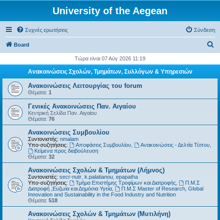
University of the Aegean
Συχνές ερωτήσεις
Σύνδεση
Α
Board
ν
Τώρα είναι 07 Αύγ 2026 11:19
α
Ανακοινώσεις Σχολών, Τμημάτων, Συλλόγων & Υπηρεσιών
ζ
Ανακοινώσεις Λειτουργίας του forum
ή
Θέματα:
1
τ
Γενικές Ανακοινώσεις Παν. Αιγαίου
Κεντρική Σελίδα Παν. Αιγαίου
η
Θέματα:
76
σ
Ανακοινώσεις Συμβουλίου
η
Συντονιστής:
nmalam
Υπο-συζητήσεις:
Αποφάσεις Συμβουλίου
,
Ανακοινώσεις - Δελτία Τύπου
,
Kείμενα προς διαβούλευση
Θέματα:
32
Ανακοινώσεις Σχολών & Τμημάτων (Λήμνος)
Συντονιστές:
secr-nutr
,
k.palatianou
,
epapatha
Υπο-συζητήσεις:
Τμήμα Επιστήμης Τροφίμων και Διατροφής
,
Π.Μ.Σ
Διατροφή ,Ευζωία και Δημόσια Υγεία
,
Π.Μ.Σ Master of Research, Global
Innovation and Sustainability in the Food Industry and Nutrition
Θέματα:
518
Ανακοινώσεις Σχολών & Τμημάτων (Μυτιλήνη)