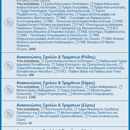
Κεντρική Σελίδα Σχολής
Υπο-συζητήσεις:
Σχολή Κοινωνικών Επιστημών
,
Τμήμα Κοινωνικής
Ανθρωπολογίας και Ιστορίας
,
Τμήμα Γεωγραφίας
,
Τμήμα Κοινωνιολογίας
,
Τμήμα Πολιτισμικής Τεχνολογίας και Επικοινωνίας
,
Σχολή
Περιβάλλοντος
,
Τμήμα Περιβάλλοντος
,
Τμήμα Ωκεανογραφίας και
Θαλασσίων Βιοεπιστημών
,
ΠΜΣ - Γεωγραφία και Εφαρμοσμένη
Γεωπληροφορική
,
ΠΜΣ - Κοινωνική και Ιστορική Ανθρωπολογία
,
ΠΜΣ -
Περιβαλλοντική Πολιτική και Διαχείριση
,
Π.Μ.Σ Ολοκληρωμένη Διαχείριση
Παράκτιων Περιοχών
,
Π.Μ.Σ Διατήρηση της Βιοποικιλότητας
,
Π.Μ.Σ
Οικολογική Μηχανική & Κλιματική Αλλαγή
,
ΠΜΣ Επιστήμες Περιβάλλοντος
,
ΠΜΣ - Πολιτισμική Πληροφορική & Επικοινωνία
,
ΠΜΣ
Ανθρωπογεωγραφία, Ανάπτυξη και Σχεδιασμός του Χώρου
,
ΠΜΣ Φυσικοί
Κίνδυνοι και Αντιμετώπιση Καταστροφών
,
ΠΜΣ Research in Marine
Sciences
Θέματα:
2699
Ανακοινώσεις Σχολών & Τμημάτων (Ρόδος)
Υπο-συζητήσεις:
Σχολή Ανθρωπιστικών Επιστημών
,
Παιδαγωγικό Τμήμα
Δημοτικής Εκπαίδευσης
,
Τμήμα Επιστημών της Προσχολικής Αγωγής
,
Τμήμα Μεσογειακών Σπουδών
,
Π.Μ.Σ. Μοντέλα Σχεδιασμού & Ανάπτυξης
Εκπαιδευτικών Μονάδων
,
Π.Μ.Σ. Παιδικό Βιβλίο και Παιδαγωγικό Υλικό
Θέματα:
498
Ανακοινώσεις Σχολών & Τμημάτων (Σάμος)
Υπο-συζητήσεις:
Σχολή Θετικών Επιστημών
,
Τμήμα Μαθηματικών
,
Μεταπτυχιακό Μαθηματικού
,
Τμήμα Στατιστικής
,
Μεταπτυχιακό
Στατιστικής
,
Τμήμα Πληροφορικής
,
Μεταπτυχιακό Πληροφορικής
Θέματα:
1388
Ανακοινώσεις Σχολών & Τμημάτων (Σύρος)
Υπο-συζητήσεις:
Πολυτεχνική Σχολή
,
Τμήμα Μηχανικών Σχεδίασης
Προϊόντων και Συστημάτων
,
Μεταπτυχιακό Σχεδίασης Προϊόντων και
Συστημάτων
,
Μεταπτυχιακό Ομοιοπαθητικής
,
Γενικές Ανακοινώσεις
Σύρου
Θέματα:
81