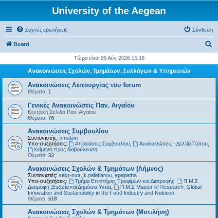
University of the Aegean
Συχνές ερωτήσεις
Σύνδεση
Α
Board
ν
Τώρα είναι 09 Αύγ 2026 15:18
α
Ανακοινώσεις Σχολών, Τμημάτων, Συλλόγων & Υπηρεσιών
ζ
Ανακοινώσεις Λειτουργίας του forum
ή
Θέματα:
1
τ
Γενικές Ανακοινώσεις Παν. Αιγαίου
Κεντρική Σελίδα Παν. Αιγαίου
η
Θέματα:
76
σ
Ανακοινώσεις Συμβουλίου
η
Συντονιστής:
nmalam
Υπο-συζητήσεις:
Αποφάσεις Συμβουλίου
,
Ανακοινώσεις - Δελτία Τύπου
,
Kείμενα προς διαβούλευση
Θέματα:
32
Ανακοινώσεις Σχολών & Τμημάτων (Λήμνος)
Συντονιστές:
secr-nutr
,
k.palatianou
,
epapatha
Υπο-συζητήσεις:
Τμήμα Επιστήμης Τροφίμων και Διατροφής
,
Π.Μ.Σ
Διατροφή ,Ευζωία και Δημόσια Υγεία
,
Π.Μ.Σ Master of Research, Global
Innovation and Sustainability in the Food Industry and Nutrition
Θέματα:
518
Ανακοινώσεις Σχολών & Τμημάτων (Μυτιλήνη)