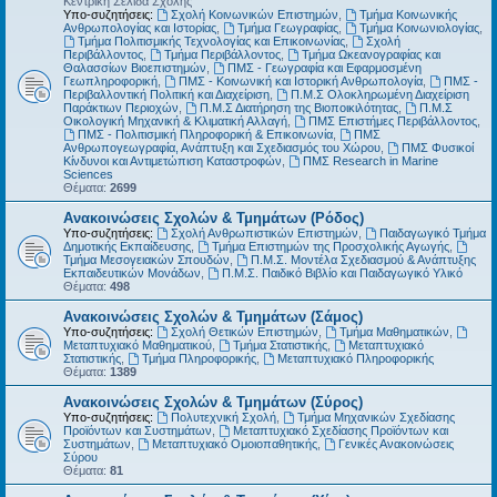
Κεντρική Σελίδα Σχολής
Υπο-συζητήσεις:
Σχολή Κοινωνικών Επιστημών
,
Τμήμα Κοινωνικής
Ανθρωπολογίας και Ιστορίας
,
Τμήμα Γεωγραφίας
,
Τμήμα Κοινωνιολογίας
,
Τμήμα Πολιτισμικής Τεχνολογίας και Επικοινωνίας
,
Σχολή
Περιβάλλοντος
,
Τμήμα Περιβάλλοντος
,
Τμήμα Ωκεανογραφίας και
Θαλασσίων Βιοεπιστημών
,
ΠΜΣ - Γεωγραφία και Εφαρμοσμένη
Γεωπληροφορική
,
ΠΜΣ - Κοινωνική και Ιστορική Ανθρωπολογία
,
ΠΜΣ -
Περιβαλλοντική Πολιτική και Διαχείριση
,
Π.Μ.Σ Ολοκληρωμένη Διαχείριση
Παράκτιων Περιοχών
,
Π.Μ.Σ Διατήρηση της Βιοποικιλότητας
,
Π.Μ.Σ
Οικολογική Μηχανική & Κλιματική Αλλαγή
,
ΠΜΣ Επιστήμες Περιβάλλοντος
,
ΠΜΣ - Πολιτισμική Πληροφορική & Επικοινωνία
,
ΠΜΣ
Ανθρωπογεωγραφία, Ανάπτυξη και Σχεδιασμός του Χώρου
,
ΠΜΣ Φυσικοί
Κίνδυνοι και Αντιμετώπιση Καταστροφών
,
ΠΜΣ Research in Marine
Sciences
Θέματα:
2699
Ανακοινώσεις Σχολών & Τμημάτων (Ρόδος)
Υπο-συζητήσεις:
Σχολή Ανθρωπιστικών Επιστημών
,
Παιδαγωγικό Τμήμα
Δημοτικής Εκπαίδευσης
,
Τμήμα Επιστημών της Προσχολικής Αγωγής
,
Τμήμα Μεσογειακών Σπουδών
,
Π.Μ.Σ. Μοντέλα Σχεδιασμού & Ανάπτυξης
Εκπαιδευτικών Μονάδων
,
Π.Μ.Σ. Παιδικό Βιβλίο και Παιδαγωγικό Υλικό
Θέματα:
498
Ανακοινώσεις Σχολών & Τμημάτων (Σάμος)
Υπο-συζητήσεις:
Σχολή Θετικών Επιστημών
,
Τμήμα Μαθηματικών
,
Μεταπτυχιακό Μαθηματικού
,
Τμήμα Στατιστικής
,
Μεταπτυχιακό
Στατιστικής
,
Τμήμα Πληροφορικής
,
Μεταπτυχιακό Πληροφορικής
Θέματα:
1389
Ανακοινώσεις Σχολών & Τμημάτων (Σύρος)
Υπο-συζητήσεις:
Πολυτεχνική Σχολή
,
Τμήμα Μηχανικών Σχεδίασης
Προϊόντων και Συστημάτων
,
Μεταπτυχιακό Σχεδίασης Προϊόντων και
Συστημάτων
,
Μεταπτυχιακό Ομοιοπαθητικής
,
Γενικές Ανακοινώσεις
Σύρου
Θέματα:
81