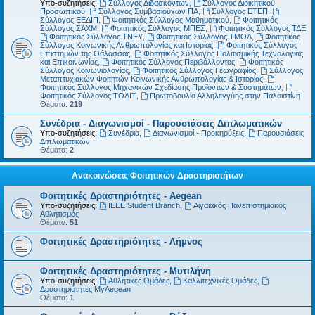
Υπο-συζητήσεις:
Σύλλογος Διδασκόντων
,
Σύλλογος Διοικητικού
Προσωπικού
,
Σύλλογος Συμβασιούχων ΠΑ
,
Σύλλογος ΕΤΕΠ
,
Σύλλογος ΕΕΔΙΠ
,
Φοιτητικός Σύλλογος Μαθηματικού
,
Φοιτητικός
Σύλλογος ΣΑΧΜ
,
Φοιτητικός Σύλλογος ΜΠΕΣ
,
Φοιτητικός Σύλλογος ΤΔΕ
,
Φοιτητικός Σύλλογος ΤΝΕΥ
,
Φοιτητικός Σύλλογος ΤΜΟΔ
,
Φοιτητικός
Σύλλογος Κοινωνικής Ανθρωπολογίας και Ιστορίας
,
Φοιτητικός Σύλλογος
Επιστημών της Θάλασσας
,
Φοιτητικός Σύλλογος Πολιτισμικής Τεχνολογίας
και Επικοινωνίας
,
Φοιτητικός Σύλλογος Περιβάλλοντος
,
Φοιτητικός
Σύλλογος Κοινωνιολογίας
,
Φοιτητικός Σύλλογος Γεωγραφίας
,
Σύλλογος
Μεταπτυχιακών Φοιτητών Κοινωνικής Ανθρωπολογίας & Ιστορίας
,
Φοιτητικός Σύλλογος Μηχανικών Σχεδίασης Προϊόντων & Συστημάτων
,
Φοιτητικός Σύλλογος ΤΟΔΙΤ
,
Πρωτοβουλία Αλληλεγγύης στην Παλαιστίνη
Θέματα:
219
Συνέδρια - Διαγωνισμοί - Παρουσιάσεις Διπλωματικών
Υπο-συζητήσεις:
Συνέδρια
,
Διαγωνισμοί - Προκηρύξεις
,
Παρουσιάσεις
Διπλωματικών
Θέματα:
2
Ανακοινώσεις Φοιτητικών Δραστηριοτήτων
Φοιτητικές Δραστηριότητες - Aegean
Υπο-συζητήσεις:
IEEE Student Branch
,
Αιγαιακός Πανεπιστημιακός
Αθλητισμός
Θέματα:
51
Φοιτητικές Δραστηριότητες - Λήμνος
Φοιτητικές Δραστηριότητες - Μυτιλήνη
Υπο-συζητήσεις:
Αθλητικές Ομάδες
,
Καλλιτεχνικές Ομάδες
,
Δραστηριότητες MyAegean
Θέματα:
1