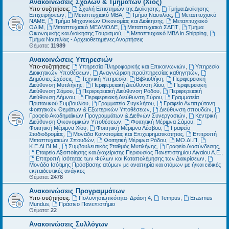
Ανακοινώσεις Σχολών & Τμημάτων (Χίος)
Υπο-συζητήσεις:
Σχολή Επιστημών της Διοίκησης
,
Τμήμα Διοίκησης
Επιχειρήσεων
,
Μεταπτυχιακό MBA
,
Τμήμα Ναυτιλίας
,
Μεταπτυχιακό
ΝΑΜΕ
,
Τμήμα Μηχανικών Οικονομίας και Διοίκησης
,
Μεταπτυχιακό
ΟΔΙΜ
,
Μεταπτυχιακό ΜΕΔΜΟΔΕ
,
Μεταπτυχιακό ΣΔΠΤ
,
Τμήμα
Οικονομικής και Διοίκησης Τουρισμού
,
Μεταπτυχιακό MBA in Shipping
,
Τμήμα Ναυτιλίας - Αρχειοθετημένες Αναρτήσεις
Θέματα:
11989
Ανακοινώσεις Υπηρεσιών
Υπο-συζητήσεις:
Υπηρεσία Πληροφορικής και Επικοινωνιών
,
Υπηρεσία
Διοικητικών Υποθέσεων
,
Αναγνώριση προϋπηρεσίας καθηγητών
,
Δημόσιες Σχέσεις
,
Τεχνική Υπηρεσία
,
Βιβλιοθήκη
,
Περιφερειακή
Διεύθυνση Μυτιλήνης
,
Περιφερειακή Διεύθυνση Χίου
,
Περιφερειακή
Διεύθυνση Σάμου
,
Περιφερειακή Διεύθυνση Ρόδου
,
Περιφερειακή
Διεύθυνση Λήμνου
,
Περιφερειακή Διεύθυνση Σύρου
,
Γραμματεία
Πρυτανικού Συμβουλίου
,
Γραμματεία Συγκλήτου
,
Γραφείο Αντιπρύτανη
Φοιτητικών Θεμάτων & Εξωτερικών Υποθέσεων
,
Διεύθυνση σπουδών
,
Γραφείο Ακαδημαϊκών Προγραμμάτων & Διεθνών Συνεργασιών
,
Κεντρική
Διεύθυνση Οικονομικών Υποθέσεων
,
Φοιτητική Μέριμνα Σάμου
,
Φοιτητική Μέριμνα Χίου
,
Φοιτητική Μέριμνα Λέσβου
,
Γραφείο
Σταδιοδρομίας
,
Μονάδα Καινοτομίας και Επιχειρηματικότητας
,
Επιτροπή
Μεταπτυχιακών Σπουδών
,
Φοιτητική Μέριμνα Ρόδου
,
ΜΟ.ΔΙ.Π
,
Κ.Ε.ΔΙ.ΒΙ.Μ.
,
Συμβουλευτικός Σταθμός Μυτιλήνης
,
Γραφείο Διασύνδεσης
,
Εταιρεία Αξιοποίησης και Διαχείρισης Περιουσίας Πανεπιστημίου Αιγαίου Α.Ε.
,
Επιτροπή Ισότητας των Φύλων και Καταπολέμησης των Διακρίσεων
,
Μονάδα Ισότιμης Πρόσβασης ατόμων με αναπηρία και ατόμων με ή/και ειδικές
εκπαιδευτικές ανάγκες
Θέματα:
2478
Ανακοινώσεις Προγραμμάτων
Υπο-συζητήσεις:
Πολυνησιωτικότητα- Δράση 4
,
Tempus
,
Erasmus
Mundus
,
Πράσινο Πανεπιστήμιο
Θέματα:
22
Ανακοινώσεις Συλλόγων