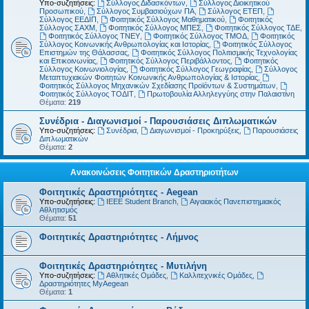
Υπο-συζητήσεις:
Σύλλογος Διδασκόντων
,
Σύλλογος Διοικητικού
Προσωπικού
,
Σύλλογος Συμβασιούχων ΠΑ
,
Σύλλογος ΕΤΕΠ
,
Σύλλογος ΕΕΔΙΠ
,
Φοιτητικός Σύλλογος Μαθηματικού
,
Φοιτητικός
Σύλλογος ΣΑΧΜ
,
Φοιτητικός Σύλλογος ΜΠΕΣ
,
Φοιτητικός Σύλλογος ΤΔΕ
,
Φοιτητικός Σύλλογος ΤΝΕΥ
,
Φοιτητικός Σύλλογος ΤΜΟΔ
,
Φοιτητικός
Σύλλογος Κοινωνικής Ανθρωπολογίας και Ιστορίας
,
Φοιτητικός Σύλλογος
Επιστημών της Θάλασσας
,
Φοιτητικός Σύλλογος Πολιτισμικής Τεχνολογίας
και Επικοινωνίας
,
Φοιτητικός Σύλλογος Περιβάλλοντος
,
Φοιτητικός
Σύλλογος Κοινωνιολογίας
,
Φοιτητικός Σύλλογος Γεωγραφίας
,
Σύλλογος
Μεταπτυχιακών Φοιτητών Κοινωνικής Ανθρωπολογίας & Ιστορίας
,
Φοιτητικός Σύλλογος Μηχανικών Σχεδίασης Προϊόντων & Συστημάτων
,
Φοιτητικός Σύλλογος ΤΟΔΙΤ
,
Πρωτοβουλία Αλληλεγγύης στην Παλαιστίνη
Θέματα:
219
Συνέδρια - Διαγωνισμοί - Παρουσιάσεις Διπλωματικών
Υπο-συζητήσεις:
Συνέδρια
,
Διαγωνισμοί - Προκηρύξεις
,
Παρουσιάσεις
Διπλωματικών
Θέματα:
2
Ανακοινώσεις Φοιτητικών Δραστηριοτήτων
Φοιτητικές Δραστηριότητες - Aegean
Υπο-συζητήσεις:
IEEE Student Branch
,
Αιγαιακός Πανεπιστημιακός
Αθλητισμός
Θέματα:
51
Φοιτητικές Δραστηριότητες - Λήμνος
Φοιτητικές Δραστηριότητες - Μυτιλήνη
Υπο-συζητήσεις:
Αθλητικές Ομάδες
,
Καλλιτεχνικές Ομάδες
,
Δραστηριότητες MyAegean
Θέματα:
1