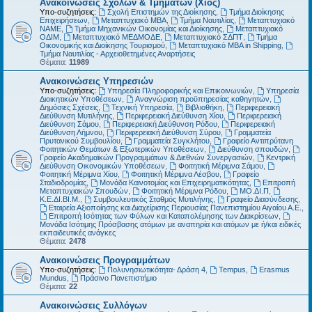
Ανακοινώσεις Σχολών & Τμημάτων (Χίος)
Υπο-συζητήσεις:
Σχολή Επιστημών της Διοίκησης
,
Τμήμα Διοίκησης
Επιχειρήσεων
,
Μεταπτυχιακό MBA
,
Τμήμα Ναυτιλίας
,
Μεταπτυχιακό
ΝΑΜΕ
,
Τμήμα Μηχανικών Οικονομίας και Διοίκησης
,
Μεταπτυχιακό
ΟΔΙΜ
,
Μεταπτυχιακό ΜΕΔΜΟΔΕ
,
Μεταπτυχιακό ΣΔΠΤ
,
Τμήμα
Οικονομικής και Διοίκησης Τουρισμού
,
Μεταπτυχιακό MBA in Shipping
,
Τμήμα Ναυτιλίας - Αρχειοθετημένες Αναρτήσεις
Θέματα:
11989
Ανακοινώσεις Υπηρεσιών
Υπο-συζητήσεις:
Υπηρεσία Πληροφορικής και Επικοινωνιών
,
Υπηρεσία
Διοικητικών Υποθέσεων
,
Αναγνώριση προϋπηρεσίας καθηγητών
,
Δημόσιες Σχέσεις
,
Τεχνική Υπηρεσία
,
Βιβλιοθήκη
,
Περιφερειακή
Διεύθυνση Μυτιλήνης
,
Περιφερειακή Διεύθυνση Χίου
,
Περιφερειακή
Διεύθυνση Σάμου
,
Περιφερειακή Διεύθυνση Ρόδου
,
Περιφερειακή
Διεύθυνση Λήμνου
,
Περιφερειακή Διεύθυνση Σύρου
,
Γραμματεία
Πρυτανικού Συμβουλίου
,
Γραμματεία Συγκλήτου
,
Γραφείο Αντιπρύτανη
Φοιτητικών Θεμάτων & Εξωτερικών Υποθέσεων
,
Διεύθυνση σπουδών
,
Γραφείο Ακαδημαϊκών Προγραμμάτων & Διεθνών Συνεργασιών
,
Κεντρική
Διεύθυνση Οικονομικών Υποθέσεων
,
Φοιτητική Μέριμνα Σάμου
,
Φοιτητική Μέριμνα Χίου
,
Φοιτητική Μέριμνα Λέσβου
,
Γραφείο
Σταδιοδρομίας
,
Μονάδα Καινοτομίας και Επιχειρηματικότητας
,
Επιτροπή
Μεταπτυχιακών Σπουδών
,
Φοιτητική Μέριμνα Ρόδου
,
ΜΟ.ΔΙ.Π
,
Κ.Ε.ΔΙ.ΒΙ.Μ.
,
Συμβουλευτικός Σταθμός Μυτιλήνης
,
Γραφείο Διασύνδεσης
,
Εταιρεία Αξιοποίησης και Διαχείρισης Περιουσίας Πανεπιστημίου Αιγαίου Α.Ε.
,
Επιτροπή Ισότητας των Φύλων και Καταπολέμησης των Διακρίσεων
,
Μονάδα Ισότιμης Πρόσβασης ατόμων με αναπηρία και ατόμων με ή/και ειδικές
εκπαιδευτικές ανάγκες
Θέματα:
2478
Ανακοινώσεις Προγραμμάτων
Υπο-συζητήσεις:
Πολυνησιωτικότητα- Δράση 4
,
Tempus
,
Erasmus
Mundus
,
Πράσινο Πανεπιστήμιο
Θέματα:
22
Ανακοινώσεις Συλλόγων