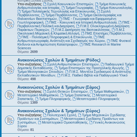
Κεντρική Σελίδα Σχολής
Υπο-συζητήσεις:
Σχολή Κοινωνικών Επιστημών
,
Τμήμα Κοινωνικής
Ανθρωπολογίας και Ιστορίας
,
Τμήμα Γεωγραφίας
,
Τμήμα Κοινωνιολογίας
,
Τμήμα Πολιτισμικής Τεχνολογίας και Επικοινωνίας
,
Σχολή
Περιβάλλοντος
,
Τμήμα Περιβάλλοντος
,
Τμήμα Ωκεανογραφίας και
Θαλασσίων Βιοεπιστημών
,
ΠΜΣ - Γεωγραφία και Εφαρμοσμένη
Γεωπληροφορική
,
ΠΜΣ - Κοινωνική και Ιστορική Ανθρωπολογία
,
ΠΜΣ -
Περιβαλλοντική Πολιτική και Διαχείριση
,
Π.Μ.Σ Ολοκληρωμένη Διαχείριση
Παράκτιων Περιοχών
,
Π.Μ.Σ Διατήρηση της Βιοποικιλότητας
,
Π.Μ.Σ
Οικολογική Μηχανική & Κλιματική Αλλαγή
,
ΠΜΣ Επιστήμες Περιβάλλοντος
,
ΠΜΣ - Πολιτισμική Πληροφορική & Επικοινωνία
,
ΠΜΣ
Ανθρωπογεωγραφία, Ανάπτυξη και Σχεδιασμός του Χώρου
,
ΠΜΣ Φυσικοί
Κίνδυνοι και Αντιμετώπιση Καταστροφών
,
ΠΜΣ Research in Marine
Sciences
Θέματα:
2699
Ανακοινώσεις Σχολών & Τμημάτων (Ρόδος)
Υπο-συζητήσεις:
Σχολή Ανθρωπιστικών Επιστημών
,
Παιδαγωγικό Τμήμα
Δημοτικής Εκπαίδευσης
,
Τμήμα Επιστημών της Προσχολικής Αγωγής
,
Τμήμα Μεσογειακών Σπουδών
,
Π.Μ.Σ. Μοντέλα Σχεδιασμού & Ανάπτυξης
Εκπαιδευτικών Μονάδων
,
Π.Μ.Σ. Παιδικό Βιβλίο και Παιδαγωγικό Υλικό
Θέματα:
498
Ανακοινώσεις Σχολών & Τμημάτων (Σάμος)
Υπο-συζητήσεις:
Σχολή Θετικών Επιστημών
,
Τμήμα Μαθηματικών
,
Μεταπτυχιακό Μαθηματικού
,
Τμήμα Στατιστικής
,
Μεταπτυχιακό
Στατιστικής
,
Τμήμα Πληροφορικής
,
Μεταπτυχιακό Πληροφορικής
Θέματα:
1389
Ανακοινώσεις Σχολών & Τμημάτων (Σύρος)
Υπο-συζητήσεις:
Πολυτεχνική Σχολή
,
Τμήμα Μηχανικών Σχεδίασης
Προϊόντων και Συστημάτων
,
Μεταπτυχιακό Σχεδίασης Προϊόντων και
Συστημάτων
,
Μεταπτυχιακό Ομοιοπαθητικής
,
Γενικές Ανακοινώσεις
Σύρου
Θέματα:
81