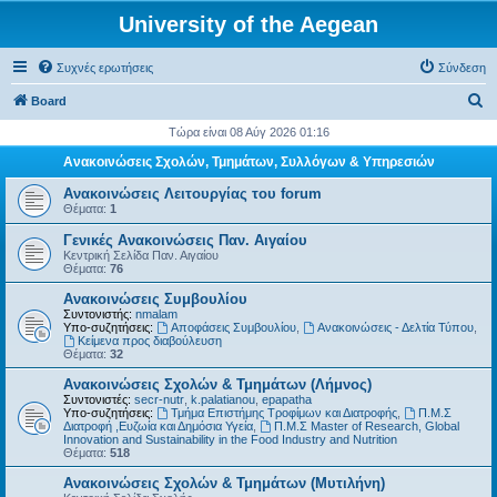
University of the Aegean
Συχνές ερωτήσεις
Σύνδεση
Α
Board
ν
Τώρα είναι 08 Αύγ 2026 01:16
α
Ανακοινώσεις Σχολών, Τμημάτων, Συλλόγων & Υπηρεσιών
ζ
Ανακοινώσεις Λειτουργίας του forum
ή
Θέματα:
1
τ
Γενικές Ανακοινώσεις Παν. Αιγαίου
Κεντρική Σελίδα Παν. Αιγαίου
η
Θέματα:
76
σ
Ανακοινώσεις Συμβουλίου
η
Συντονιστής:
nmalam
Υπο-συζητήσεις:
Αποφάσεις Συμβουλίου
,
Ανακοινώσεις - Δελτία Τύπου
,
Kείμενα προς διαβούλευση
Θέματα:
32
Ανακοινώσεις Σχολών & Τμημάτων (Λήμνος)
Συντονιστές:
secr-nutr
,
k.palatianou
,
epapatha
Υπο-συζητήσεις:
Τμήμα Επιστήμης Τροφίμων και Διατροφής
,
Π.Μ.Σ
Διατροφή ,Ευζωία και Δημόσια Υγεία
,
Π.Μ.Σ Master of Research, Global
Innovation and Sustainability in the Food Industry and Nutrition
Θέματα:
518
Ανακοινώσεις Σχολών & Τμημάτων (Μυτιλήνη)