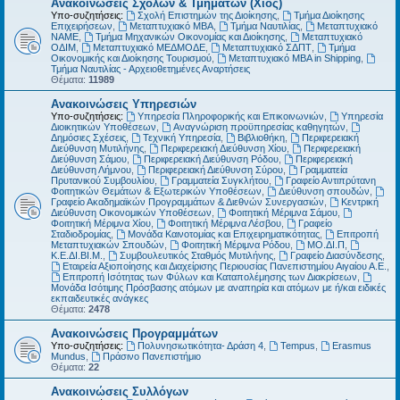
Ανακοινώσεις Σχολών & Τμημάτων (Χίος)
Υπο-συζητήσεις:
Σχολή Επιστημών της Διοίκησης
,
Τμήμα Διοίκησης
Επιχειρήσεων
,
Μεταπτυχιακό MBA
,
Τμήμα Ναυτιλίας
,
Μεταπτυχιακό
ΝΑΜΕ
,
Τμήμα Μηχανικών Οικονομίας και Διοίκησης
,
Μεταπτυχιακό
ΟΔΙΜ
,
Μεταπτυχιακό ΜΕΔΜΟΔΕ
,
Μεταπτυχιακό ΣΔΠΤ
,
Τμήμα
Οικονομικής και Διοίκησης Τουρισμού
,
Μεταπτυχιακό MBA in Shipping
,
Τμήμα Ναυτιλίας - Αρχειοθετημένες Αναρτήσεις
Θέματα:
11989
Ανακοινώσεις Υπηρεσιών
Υπο-συζητήσεις:
Υπηρεσία Πληροφορικής και Επικοινωνιών
,
Υπηρεσία
Διοικητικών Υποθέσεων
,
Αναγνώριση προϋπηρεσίας καθηγητών
,
Δημόσιες Σχέσεις
,
Τεχνική Υπηρεσία
,
Βιβλιοθήκη
,
Περιφερειακή
Διεύθυνση Μυτιλήνης
,
Περιφερειακή Διεύθυνση Χίου
,
Περιφερειακή
Διεύθυνση Σάμου
,
Περιφερειακή Διεύθυνση Ρόδου
,
Περιφερειακή
Διεύθυνση Λήμνου
,
Περιφερειακή Διεύθυνση Σύρου
,
Γραμματεία
Πρυτανικού Συμβουλίου
,
Γραμματεία Συγκλήτου
,
Γραφείο Αντιπρύτανη
Φοιτητικών Θεμάτων & Εξωτερικών Υποθέσεων
,
Διεύθυνση σπουδών
,
Γραφείο Ακαδημαϊκών Προγραμμάτων & Διεθνών Συνεργασιών
,
Κεντρική
Διεύθυνση Οικονομικών Υποθέσεων
,
Φοιτητική Μέριμνα Σάμου
,
Φοιτητική Μέριμνα Χίου
,
Φοιτητική Μέριμνα Λέσβου
,
Γραφείο
Σταδιοδρομίας
,
Μονάδα Καινοτομίας και Επιχειρηματικότητας
,
Επιτροπή
Μεταπτυχιακών Σπουδών
,
Φοιτητική Μέριμνα Ρόδου
,
ΜΟ.ΔΙ.Π
,
Κ.Ε.ΔΙ.ΒΙ.Μ.
,
Συμβουλευτικός Σταθμός Μυτιλήνης
,
Γραφείο Διασύνδεσης
,
Εταιρεία Αξιοποίησης και Διαχείρισης Περιουσίας Πανεπιστημίου Αιγαίου Α.Ε.
,
Επιτροπή Ισότητας των Φύλων και Καταπολέμησης των Διακρίσεων
,
Μονάδα Ισότιμης Πρόσβασης ατόμων με αναπηρία και ατόμων με ή/και ειδικές
εκπαιδευτικές ανάγκες
Θέματα:
2478
Ανακοινώσεις Προγραμμάτων
Υπο-συζητήσεις:
Πολυνησιωτικότητα- Δράση 4
,
Tempus
,
Erasmus
Mundus
,
Πράσινο Πανεπιστήμιο
Θέματα:
22
Ανακοινώσεις Συλλόγων