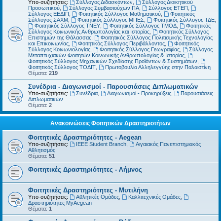
Υπο-συζητήσεις:
Σύλλογος Διδασκόντων
,
Σύλλογος Διοικητικού
Προσωπικού
,
Σύλλογος Συμβασιούχων ΠΑ
,
Σύλλογος ΕΤΕΠ
,
Σύλλογος ΕΕΔΙΠ
,
Φοιτητικός Σύλλογος Μαθηματικού
,
Φοιτητικός
Σύλλογος ΣΑΧΜ
,
Φοιτητικός Σύλλογος ΜΠΕΣ
,
Φοιτητικός Σύλλογος ΤΔΕ
,
Φοιτητικός Σύλλογος ΤΝΕΥ
,
Φοιτητικός Σύλλογος ΤΜΟΔ
,
Φοιτητικός
Σύλλογος Κοινωνικής Ανθρωπολογίας και Ιστορίας
,
Φοιτητικός Σύλλογος
Επιστημών της Θάλασσας
,
Φοιτητικός Σύλλογος Πολιτισμικής Τεχνολογίας
και Επικοινωνίας
,
Φοιτητικός Σύλλογος Περιβάλλοντος
,
Φοιτητικός
Σύλλογος Κοινωνιολογίας
,
Φοιτητικός Σύλλογος Γεωγραφίας
,
Σύλλογος
Μεταπτυχιακών Φοιτητών Κοινωνικής Ανθρωπολογίας & Ιστορίας
,
Φοιτητικός Σύλλογος Μηχανικών Σχεδίασης Προϊόντων & Συστημάτων
,
Φοιτητικός Σύλλογος ΤΟΔΙΤ
,
Πρωτοβουλία Αλληλεγγύης στην Παλαιστίνη
Θέματα:
219
Συνέδρια - Διαγωνισμοί - Παρουσιάσεις Διπλωματικών
Υπο-συζητήσεις:
Συνέδρια
,
Διαγωνισμοί - Προκηρύξεις
,
Παρουσιάσεις
Διπλωματικών
Θέματα:
2
Ανακοινώσεις Φοιτητικών Δραστηριοτήτων
Φοιτητικές Δραστηριότητες - Aegean
Υπο-συζητήσεις:
IEEE Student Branch
,
Αιγαιακός Πανεπιστημιακός
Αθλητισμός
Θέματα:
51
Φοιτητικές Δραστηριότητες - Λήμνος
Φοιτητικές Δραστηριότητες - Μυτιλήνη
Υπο-συζητήσεις:
Αθλητικές Ομάδες
,
Καλλιτεχνικές Ομάδες
,
Δραστηριότητες MyAegean
Θέματα:
1