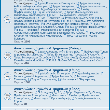
Κεντρική Σελίδα Σχολής
Υπο-συζητήσεις:
Σχολή Κοινωνικών Επιστημών
,
Τμήμα Κοινωνικής
Ανθρωπολογίας και Ιστορίας
,
Τμήμα Γεωγραφίας
,
Τμήμα Κοινωνιολογίας
,
Τμήμα Πολιτισμικής Τεχνολογίας και Επικοινωνίας
,
Σχολή
Περιβάλλοντος
,
Τμήμα Περιβάλλοντος
,
Τμήμα Ωκεανογραφίας και
Θαλασσίων Βιοεπιστημών
,
ΠΜΣ - Γεωγραφία και Εφαρμοσμένη
Γεωπληροφορική
,
ΠΜΣ - Κοινωνική και Ιστορική Ανθρωπολογία
,
ΠΜΣ -
Περιβαλλοντική Πολιτική και Διαχείριση
,
Π.Μ.Σ Ολοκληρωμένη Διαχείριση
Παράκτιων Περιοχών
,
Π.Μ.Σ Διατήρηση της Βιοποικιλότητας
,
Π.Μ.Σ
Οικολογική Μηχανική & Κλιματική Αλλαγή
,
ΠΜΣ Επιστήμες Περιβάλλοντος
,
ΠΜΣ - Πολιτισμική Πληροφορική & Επικοινωνία
,
ΠΜΣ
Ανθρωπογεωγραφία, Ανάπτυξη και Σχεδιασμός του Χώρου
,
ΠΜΣ Φυσικοί
Κίνδυνοι και Αντιμετώπιση Καταστροφών
,
ΠΜΣ Research in Marine
Sciences
Θέματα:
2699
Ανακοινώσεις Σχολών & Τμημάτων (Ρόδος)
Υπο-συζητήσεις:
Σχολή Ανθρωπιστικών Επιστημών
,
Παιδαγωγικό Τμήμα
Δημοτικής Εκπαίδευσης
,
Τμήμα Επιστημών της Προσχολικής Αγωγής
,
Τμήμα Μεσογειακών Σπουδών
,
Π.Μ.Σ. Μοντέλα Σχεδιασμού & Ανάπτυξης
Εκπαιδευτικών Μονάδων
,
Π.Μ.Σ. Παιδικό Βιβλίο και Παιδαγωγικό Υλικό
Θέματα:
498
Ανακοινώσεις Σχολών & Τμημάτων (Σάμος)
Υπο-συζητήσεις:
Σχολή Θετικών Επιστημών
,
Τμήμα Μαθηματικών
,
Μεταπτυχιακό Μαθηματικού
,
Τμήμα Στατιστικής
,
Μεταπτυχιακό
Στατιστικής
,
Τμήμα Πληροφορικής
,
Μεταπτυχιακό Πληροφορικής
Θέματα:
1389
Ανακοινώσεις Σχολών & Τμημάτων (Σύρος)
Υπο-συζητήσεις:
Πολυτεχνική Σχολή
,
Τμήμα Μηχανικών Σχεδίασης
Προϊόντων και Συστημάτων
,
Μεταπτυχιακό Σχεδίασης Προϊόντων και
Συστημάτων
,
Μεταπτυχιακό Ομοιοπαθητικής
,
Γενικές Ανακοινώσεις
Σύρου
Θέματα:
81