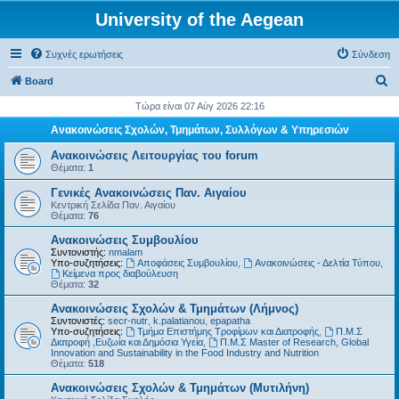
University of the Aegean
Συχνές ερωτήσεις
Σύνδεση
Α
Board
ν
Τώρα είναι 07 Αύγ 2026 22:16
α
Ανακοινώσεις Σχολών, Τμημάτων, Συλλόγων & Υπηρεσιών
ζ
Ανακοινώσεις Λειτουργίας του forum
ή
Θέματα:
1
τ
Γενικές Ανακοινώσεις Παν. Αιγαίου
Κεντρική Σελίδα Παν. Αιγαίου
η
Θέματα:
76
σ
Ανακοινώσεις Συμβουλίου
η
Συντονιστής:
nmalam
Υπο-συζητήσεις:
Αποφάσεις Συμβουλίου
,
Ανακοινώσεις - Δελτία Τύπου
,
Kείμενα προς διαβούλευση
Θέματα:
32
Ανακοινώσεις Σχολών & Τμημάτων (Λήμνος)
Συντονιστές:
secr-nutr
,
k.palatianou
,
epapatha
Υπο-συζητήσεις:
Τμήμα Επιστήμης Τροφίμων και Διατροφής
,
Π.Μ.Σ
Διατροφή ,Ευζωία και Δημόσια Υγεία
,
Π.Μ.Σ Master of Research, Global
Innovation and Sustainability in the Food Industry and Nutrition
Θέματα:
518
Ανακοινώσεις Σχολών & Τμημάτων (Μυτιλήνη)