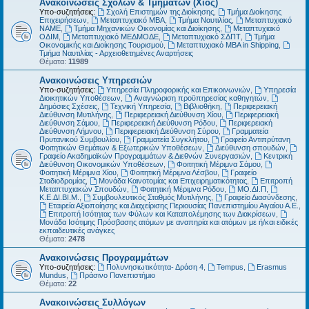
Ανακοινώσεις Σχολών & Τμημάτων (Χίος)
Υπο-συζητήσεις:
Σχολή Επιστημών της Διοίκησης
,
Τμήμα Διοίκησης
Επιχειρήσεων
,
Μεταπτυχιακό MBA
,
Τμήμα Ναυτιλίας
,
Μεταπτυχιακό
ΝΑΜΕ
,
Τμήμα Μηχανικών Οικονομίας και Διοίκησης
,
Μεταπτυχιακό
ΟΔΙΜ
,
Μεταπτυχιακό ΜΕΔΜΟΔΕ
,
Μεταπτυχιακό ΣΔΠΤ
,
Τμήμα
Οικονομικής και Διοίκησης Τουρισμού
,
Μεταπτυχιακό MBA in Shipping
,
Τμήμα Ναυτιλίας - Αρχειοθετημένες Αναρτήσεις
Θέματα:
11989
Ανακοινώσεις Υπηρεσιών
Υπο-συζητήσεις:
Υπηρεσία Πληροφορικής και Επικοινωνιών
,
Υπηρεσία
Διοικητικών Υποθέσεων
,
Αναγνώριση προϋπηρεσίας καθηγητών
,
Δημόσιες Σχέσεις
,
Τεχνική Υπηρεσία
,
Βιβλιοθήκη
,
Περιφερειακή
Διεύθυνση Μυτιλήνης
,
Περιφερειακή Διεύθυνση Χίου
,
Περιφερειακή
Διεύθυνση Σάμου
,
Περιφερειακή Διεύθυνση Ρόδου
,
Περιφερειακή
Διεύθυνση Λήμνου
,
Περιφερειακή Διεύθυνση Σύρου
,
Γραμματεία
Πρυτανικού Συμβουλίου
,
Γραμματεία Συγκλήτου
,
Γραφείο Αντιπρύτανη
Φοιτητικών Θεμάτων & Εξωτερικών Υποθέσεων
,
Διεύθυνση σπουδών
,
Γραφείο Ακαδημαϊκών Προγραμμάτων & Διεθνών Συνεργασιών
,
Κεντρική
Διεύθυνση Οικονομικών Υποθέσεων
,
Φοιτητική Μέριμνα Σάμου
,
Φοιτητική Μέριμνα Χίου
,
Φοιτητική Μέριμνα Λέσβου
,
Γραφείο
Σταδιοδρομίας
,
Μονάδα Καινοτομίας και Επιχειρηματικότητας
,
Επιτροπή
Μεταπτυχιακών Σπουδών
,
Φοιτητική Μέριμνα Ρόδου
,
ΜΟ.ΔΙ.Π
,
Κ.Ε.ΔΙ.ΒΙ.Μ.
,
Συμβουλευτικός Σταθμός Μυτιλήνης
,
Γραφείο Διασύνδεσης
,
Εταιρεία Αξιοποίησης και Διαχείρισης Περιουσίας Πανεπιστημίου Αιγαίου Α.Ε.
,
Επιτροπή Ισότητας των Φύλων και Καταπολέμησης των Διακρίσεων
,
Μονάδα Ισότιμης Πρόσβασης ατόμων με αναπηρία και ατόμων με ή/και ειδικές
εκπαιδευτικές ανάγκες
Θέματα:
2478
Ανακοινώσεις Προγραμμάτων
Υπο-συζητήσεις:
Πολυνησιωτικότητα- Δράση 4
,
Tempus
,
Erasmus
Mundus
,
Πράσινο Πανεπιστήμιο
Θέματα:
22
Ανακοινώσεις Συλλόγων