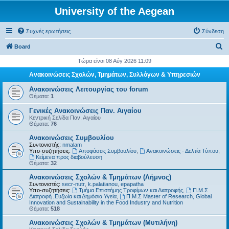
University of the Aegean
Συχνές ερωτήσεις
Σύνδεση
Α
Board
ν
Τώρα είναι 08 Αύγ 2026 11:09
α
Ανακοινώσεις Σχολών, Τμημάτων, Συλλόγων & Υπηρεσιών
ζ
Ανακοινώσεις Λειτουργίας του forum
ή
Θέματα:
1
τ
Γενικές Ανακοινώσεις Παν. Αιγαίου
Κεντρική Σελίδα Παν. Αιγαίου
η
Θέματα:
76
σ
Ανακοινώσεις Συμβουλίου
η
Συντονιστής:
nmalam
Υπο-συζητήσεις:
Αποφάσεις Συμβουλίου
,
Ανακοινώσεις - Δελτία Τύπου
,
Kείμενα προς διαβούλευση
Θέματα:
32
Ανακοινώσεις Σχολών & Τμημάτων (Λήμνος)
Συντονιστές:
secr-nutr
,
k.palatianou
,
epapatha
Υπο-συζητήσεις:
Τμήμα Επιστήμης Τροφίμων και Διατροφής
,
Π.Μ.Σ
Διατροφή ,Ευζωία και Δημόσια Υγεία
,
Π.Μ.Σ Master of Research, Global
Innovation and Sustainability in the Food Industry and Nutrition
Θέματα:
518
Ανακοινώσεις Σχολών & Τμημάτων (Μυτιλήνη)