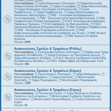
Κεντρική Σελίδα Σχολής
Υπο-συζητήσεις:
Σχολή Κοινωνικών Επιστημών
,
Τμήμα Κοινωνικής
Ανθρωπολογίας και Ιστορίας
,
Τμήμα Γεωγραφίας
,
Τμήμα Κοινωνιολογίας
,
Τμήμα Πολιτισμικής Τεχνολογίας και Επικοινωνίας
,
Σχολή
Περιβάλλοντος
,
Τμήμα Περιβάλλοντος
,
Τμήμα Ωκεανογραφίας και
Θαλασσίων Βιοεπιστημών
,
ΠΜΣ - Γεωγραφία και Εφαρμοσμένη
Γεωπληροφορική
,
ΠΜΣ - Κοινωνική και Ιστορική Ανθρωπολογία
,
ΠΜΣ -
Περιβαλλοντική Πολιτική και Διαχείριση
,
Π.Μ.Σ Ολοκληρωμένη Διαχείριση
Παράκτιων Περιοχών
,
Π.Μ.Σ Διατήρηση της Βιοποικιλότητας
,
Π.Μ.Σ
Οικολογική Μηχανική & Κλιματική Αλλαγή
,
ΠΜΣ Επιστήμες Περιβάλλοντος
,
ΠΜΣ - Πολιτισμική Πληροφορική & Επικοινωνία
,
ΠΜΣ
Ανθρωπογεωγραφία, Ανάπτυξη και Σχεδιασμός του Χώρου
,
ΠΜΣ Φυσικοί
Κίνδυνοι και Αντιμετώπιση Καταστροφών
,
ΠΜΣ Research in Marine
Sciences
Θέματα:
2699
Ανακοινώσεις Σχολών & Τμημάτων (Ρόδος)
Υπο-συζητήσεις:
Σχολή Ανθρωπιστικών Επιστημών
,
Παιδαγωγικό Τμήμα
Δημοτικής Εκπαίδευσης
,
Τμήμα Επιστημών της Προσχολικής Αγωγής
,
Τμήμα Μεσογειακών Σπουδών
,
Π.Μ.Σ. Μοντέλα Σχεδιασμού & Ανάπτυξης
Εκπαιδευτικών Μονάδων
,
Π.Μ.Σ. Παιδικό Βιβλίο και Παιδαγωγικό Υλικό
Θέματα:
498
Ανακοινώσεις Σχολών & Τμημάτων (Σάμος)
Υπο-συζητήσεις:
Σχολή Θετικών Επιστημών
,
Τμήμα Μαθηματικών
,
Μεταπτυχιακό Μαθηματικού
,
Τμήμα Στατιστικής
,
Μεταπτυχιακό
Στατιστικής
,
Τμήμα Πληροφορικής
,
Μεταπτυχιακό Πληροφορικής
Θέματα:
1389
Ανακοινώσεις Σχολών & Τμημάτων (Σύρος)
Υπο-συζητήσεις:
Πολυτεχνική Σχολή
,
Τμήμα Μηχανικών Σχεδίασης
Προϊόντων και Συστημάτων
,
Μεταπτυχιακό Σχεδίασης Προϊόντων και
Συστημάτων
,
Μεταπτυχιακό Ομοιοπαθητικής
,
Γενικές Ανακοινώσεις
Σύρου
Θέματα:
81