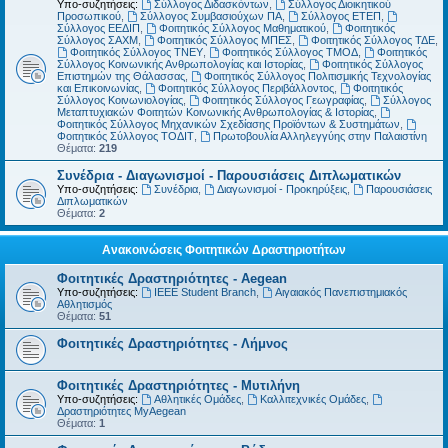
Υπο-συζητήσεις:
Σύλλογος Διδασκόντων
,
Σύλλογος Διοικητικού
Προσωπικού
,
Σύλλογος Συμβασιούχων ΠΑ
,
Σύλλογος ΕΤΕΠ
,
Σύλλογος ΕΕΔΙΠ
,
Φοιτητικός Σύλλογος Μαθηματικού
,
Φοιτητικός
Σύλλογος ΣΑΧΜ
,
Φοιτητικός Σύλλογος ΜΠΕΣ
,
Φοιτητικός Σύλλογος ΤΔΕ
,
Φοιτητικός Σύλλογος ΤΝΕΥ
,
Φοιτητικός Σύλλογος ΤΜΟΔ
,
Φοιτητικός
Σύλλογος Κοινωνικής Ανθρωπολογίας και Ιστορίας
,
Φοιτητικός Σύλλογος
Επιστημών της Θάλασσας
,
Φοιτητικός Σύλλογος Πολιτισμικής Τεχνολογίας
και Επικοινωνίας
,
Φοιτητικός Σύλλογος Περιβάλλοντος
,
Φοιτητικός
Σύλλογος Κοινωνιολογίας
,
Φοιτητικός Σύλλογος Γεωγραφίας
,
Σύλλογος
Μεταπτυχιακών Φοιτητών Κοινωνικής Ανθρωπολογίας & Ιστορίας
,
Φοιτητικός Σύλλογος Μηχανικών Σχεδίασης Προϊόντων & Συστημάτων
,
Φοιτητικός Σύλλογος ΤΟΔΙΤ
,
Πρωτοβουλία Αλληλεγγύης στην Παλαιστίνη
Θέματα:
219
Συνέδρια - Διαγωνισμοί - Παρουσιάσεις Διπλωματικών
Υπο-συζητήσεις:
Συνέδρια
,
Διαγωνισμοί - Προκηρύξεις
,
Παρουσιάσεις
Διπλωματικών
Θέματα:
2
Ανακοινώσεις Φοιτητικών Δραστηριοτήτων
Φοιτητικές Δραστηριότητες - Aegean
Υπο-συζητήσεις:
IEEE Student Branch
,
Αιγαιακός Πανεπιστημιακός
Αθλητισμός
Θέματα:
51
Φοιτητικές Δραστηριότητες - Λήμνος
Φοιτητικές Δραστηριότητες - Μυτιλήνη
Υπο-συζητήσεις:
Αθλητικές Ομάδες
,
Καλλιτεχνικές Ομάδες
,
Δραστηριότητες MyAegean
Θέματα:
1