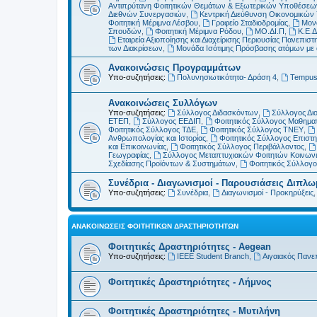
Αντιπρύτανη Φοιτητικών Θεμάτων & Εξωτερικών Υποθέσεω
Διεθνών Συνεργασιών
,
Κεντρική Διεύθυνση Οικονομικώ
Φοιτητική Μέριμνα Λέσβου
,
Γραφείο Σταδιοδρομίας
,
Μονά
Σπουδών
,
Φοιτητική Μέριμνα Ρόδου
,
ΜΟ.ΔΙ.Π
,
Κ.Ε.Δ
Εταιρεία Αξιοποίησης και Διαχείρισης Περιουσίας Πανεπιστη
των Διακρίσεων
,
Μονάδα Ισότιμης Πρόσβασης ατόμων με αν
Ανακοινώσεις Προγραμμάτων
Υπο-συζητήσεις:
Πολυνησιωτικότητα- Δράση 4
,
Tempu
Ανακοινώσεις Συλλόγων
Υπο-συζητήσεις:
Σύλλογος Διδασκόντων
,
Σύλλογος Δι
ΕΤΕΠ
,
Σύλλογος ΕΕΔΙΠ
,
Φοιτητικός Σύλλογος Μαθημα
Φοιτητικός Σύλλογος ΤΔΕ
,
Φοιτητικός Σύλλογος ΤΝΕΥ
,
Ανθρωπολογίας και Ιστορίας
,
Φοιτητικός Σύλλογος Επιστ
και Επικοινωνίας
,
Φοιτητικός Σύλλογος Περιβάλλοντος
,
Γεωγραφίας
,
Σύλλογος Μεταπτυχιακών Φοιτητών Κοινωνι
Σχεδίασης Προϊόντων & Συστημάτων
,
Φοιτητικός Σύλλογ
Συνέδρια - Διαγωνισμοί - Παρουσιάσεις Διπλ
Υπο-συζητήσεις:
Συνέδρια
,
Διαγωνισμοί - Προκηρύξεις
ΑΝΑΚΟΙΝΏΣΕΙΣ ΦΟΙΤΗΤΙΚΏΝ ΔΡΑΣΤΗΡΙΟΤΉΤΩΝ
Φοιτητικές Δραστηριότητες - Aegean
Υπο-συζητήσεις:
IEEE Student Branch
,
Αιγαιακός Πανε
Φοιτητικές Δραστηριότητες - Λήμνος
Φοιτητικές Δραστηριότητες - Μυτιλήνη