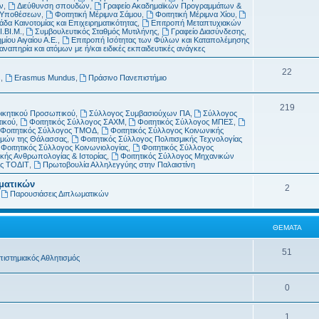
μ
α
ν
,
Διεύθυνση σπουδών
,
Γραφείο Ακαδημαϊκών Προγραμμάτων &
ν Υποθέσεων
,
Φοιτητική Μέριμνα Σάμου
,
Φοιτητική Μέριμνα Χίου
,
α
δα Καινοτομίας και Επιχειρηματικότητας
,
Επιτροπή Μεταπτυχιακών
Ι.ΒΙ.Μ.
,
Συμβουλευτικός Σταθμός Μυτιλήνης
,
Γραφείο Διασύνδεσης
,
τ
μίου Αιγαίου Α.Ε.
,
Επιτροπή Ισότητας των Φύλων και Καταπολέμησης
απηρία και ατόμων με ή/και ειδικές εκπαιδευτικές ανάγκες
α
Θ
22
s
,
Erasmus Mundus
,
Πράσινο Πανεπιστήμιο
έ
Θ
219
μ
οικητικού Προσωπικού
,
Σύλλογος Συμβασιούχων ΠΑ
,
Σύλλογος
τικού
,
Φοιτητικός Σύλλογος ΣΑΧΜ
,
Φοιτητικός Σύλλογος ΜΠΕΣ
,
έ
α
Φοιτητικός Σύλλογος ΤΜΟΔ
,
Φοιτητικός Σύλλογος Κοινωνικής
ημών της Θάλασσας
,
Φοιτητικός Σύλλογος Πολιτισμικής Τεχνολογίας
μ
τ
Φοιτητικός Σύλλογος Κοινωνιολογίας
,
Φοιτητικός Σύλλογος
κής Ανθρωπολογίας & Ιστορίας
,
Φοιτητικός Σύλλογος Μηχανικών
α
α
ος ΤΟΔΙΤ
,
Πρωτοβουλία Αλληλεγγύης στην Παλαιστίνη
τ
ωματικών
Θ
2
,
Παρουσιάσεις Διπλωματικών
α
έ
μ
ΘΈΜΑΤΑ
α
Θ
51
πιστημιακός Αθλητισμός
τ
έ
α
Θ
0
μ
έ
α
Θ
1