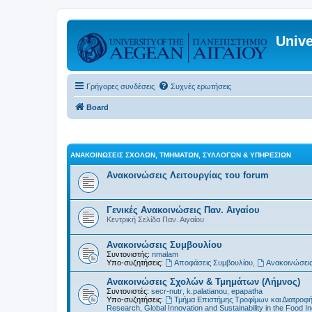
Unive
Γρήγορες συνδέσεις
Συχνές ερωτήσεις
Board
ΑΝΑΚΟΙΝΏΣΕΙΣ ΣΧΟΛΏΝ, ΤΜΗΜΆΤΩΝ, ΣΥΛΛΌΓΩΝ & ΥΠΗΡΕΣΙΏΝ
Ανακοινώσεις Λειτουργίας του forum
Γενικές Ανακοινώσεις Παν. Αιγαίου
Κεντρική Σελίδα Παν. Αιγαίου
Ανακοινώσεις Συμβουλίου
Συντονιστής:
nmalam
Υπο-συζητήσεις:
Αποφάσεις Συμβουλίου
,
Ανακοινώσεις
Ανακοινώσεις Σχολών & Τμημάτων (Λήμνος)
Συντονιστές:
secr-nutr
,
k.palatianou
,
epapatha
Υπο-συζητήσεις:
Τμήμα Επιστήμης Τροφίμων και Διατροφ
Research, Global Innovation and Sustainability in the Food In