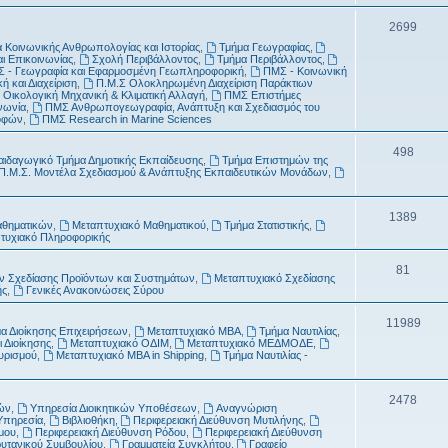
τ
μ
Θ
2699
α
α
 Κοινωνικής Ανθρωπολογίας και Ιστορίας
,
Τμήμα Γεωγραφίας
,
έ
αι Επικοινωνίας
,
Σχολή Περιβάλλοντος
,
Τμήμα Περιβάλλοντος
,
τ
 - Γεωγραφία και Εφαρμοσμένη Γεωπληροφορική
,
ΠΜΣ - Κοινωνική
μ
ή και Διαχείριση
,
Π.Μ.Σ Ολοκληρωμένη Διαχείριση Παράκτιων
α
 Οικολογική Μηχανική & Κλιματική Αλλαγή
,
ΠΜΣ Επιστήμες
α
νωνία
,
ΠΜΣ Ανθρωπογεωγραφία, Ανάπτυξη και Σχεδιασμός του
ροφών
,
ΠΜΣ Research in Marine Sciences
τ
Θ
498
α
αιδαγωγικό Τμήμα Δημοτικής Εκπαίδευσης
,
Τμήμα Επιστημών της
Π.Μ.Σ. Μοντέλα Σχεδιασμού & Ανάπτυξης Εκπαιδευτικών Μονάδων
,
έ
μ
Θ
1389
αθηματικών
,
Μεταπτυχιακό Μαθηματικού
,
Τμήμα Στατιστικής
,
α
τυχιακό Πληροφορικής
έ
τ
μ
Θ
81
 Σχεδίασης Προϊόντων και Συστημάτων
,
Μεταπτυχιακό Σχεδίασης
α
ής
,
Γενικές Ανακοινώσεις Σύρου
α
έ
τ
μ
Θ
11989
α Διοίκησης Επιχειρήσεων
,
Μεταπτυχιακό MBA
,
Τμήμα Ναυτιλίας
,
 Διοίκησης
,
Μεταπτυχιακό ΟΔΙΜ
,
Μεταπτυχιακό ΜΕΔΜΟΔΕ
,
α
α
έ
ουρισμού
,
Μεταπτυχιακό MBA in Shipping
,
Τμήμα Ναυτιλίας -
τ
μ
α
Θ
2478
α
ών
,
Υπηρεσία Διοικητικών Υποθέσεων
,
Αναγνώριση
Υπηρεσία
,
Βιβλιοθήκη
,
Περιφερειακή Διεύθυνση Μυτιλήνης
,
έ
τ
μου
,
Περιφερειακή Διεύθυνση Ρόδου
,
Περιφερειακή Διεύθυνση
ρυτανικού Συμβουλίου
,
Γραμματεία Συγκλήτου
,
Γραφείο