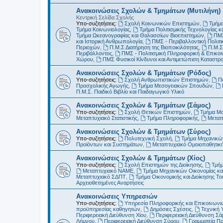
Ανακοινώσεις Σχολών & Τμημάτων (Μυτιλήνη)
Κεντρική Σελίδα Σχολής
Υπο-συζητήσεις:
Σχολή Κοινωνικών Επιστημών
,
Τμήμα
Τμήμα Κοινωνιολογίας
,
Τμήμα Πολιτισμικής Τεχνολογίας κ
Τμήμα Ωκεανογραφίας και Θαλασσίων Βιοεπιστημών
,
ΠΜΣ
και Ιστορική Ανθρωπολογία
,
ΠΜΣ - Περιβαλλοντική Πολιτικ
Περιοχών
,
Π.Μ.Σ Διατήρηση της Βιοποικιλότητας
,
Π.Μ.Σ
Περιβάλλοντος
,
ΠΜΣ - Πολιτισμική Πληροφορική & Επικοι
Χώρου
,
ΠΜΣ Φυσικοί Κίνδυνοι και Αντιμετώπιση Καταστ
Ανακοινώσεις Σχολών & Τμημάτων (Ρόδος)
Υπο-συζητήσεις:
Σχολή Ανθρωπιστικών Επιστημών
,
Π
Προσχολικής Αγωγής
,
Τμήμα Μεσογειακών Σπουδών
,
Π.Μ.Σ. Παιδικό Βιβλίο και Παιδαγωγικό Υλικό
Ανακοινώσεις Σχολών & Τμημάτων (Σάμος)
Υπο-συζητήσεις:
Σχολή Θετικών Επιστημών
,
Τμήμα Μ
Μεταπτυχιακό Στατιστικής
,
Τμήμα Πληροφορικής
,
Μεταπ
Ανακοινώσεις Σχολών & Τμημάτων (Σύρος)
Υπο-συζητήσεις:
Πολυτεχνική Σχολή
,
Τμήμα Μηχανικών
Προϊόντων και Συστημάτων
,
Μεταπτυχιακό Ομοιοπαθητικ
Ανακοινώσεις Σχολών & Τμημάτων (Χίος)
Υπο-συζητήσεις:
Σχολή Επιστημών της Διοίκησης
,
Τμήμ
Μεταπτυχιακό ΝΑΜΕ
,
Τμήμα Μηχανικών Οικονομίας και
Μεταπτυχιακό ΣΔΠΤ
,
Τμήμα Οικονομικής και Διοίκησης Τ
Αρχειοθετημένες Αναρτήσεις
Ανακοινώσεις Υπηρεσιών
Υπο-συζητήσεις:
Υπηρεσία Πληροφορικής και Επικοινωνι
προϋπηρεσίας καθηγητών
,
Δημόσιες Σχέσεις
,
Τεχνική 
Περιφερειακή Διεύθυνση Χίου
,
Περιφερειακή Διεύθυνση Σά
Λήμνου
,
Περιφερειακή Διεύθυνση Σύρου
,
Γραμματεία Π