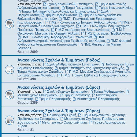
Κεντρική Σελίδα Σχολής
Υπο-συζητήσεις:
Σχολή Κοινωνικών Επιστημών
,
Τμήμα Κοινωνικής
Ανθρωπολογίας και Ιστορίας
,
Τμήμα Γεωγραφίας
,
Τμήμα Κοινωνιολογίας
,
Τμήμα Πολιτισμικής Τεχνολογίας και Επικοινωνίας
,
Σχολή
Περιβάλλοντος
,
Τμήμα Περιβάλλοντος
,
Τμήμα Ωκεανογραφίας και
Θαλασσίων Βιοεπιστημών
,
ΠΜΣ - Γεωγραφία και Εφαρμοσμένη
Γεωπληροφορική
,
ΠΜΣ - Κοινωνική και Ιστορική Ανθρωπολογία
,
ΠΜΣ -
Περιβαλλοντική Πολιτική και Διαχείριση
,
Π.Μ.Σ Ολοκληρωμένη Διαχείριση
Παράκτιων Περιοχών
,
Π.Μ.Σ Διατήρηση της Βιοποικιλότητας
,
Π.Μ.Σ
Οικολογική Μηχανική & Κλιματική Αλλαγή
,
ΠΜΣ Επιστήμες Περιβάλλοντος
,
ΠΜΣ - Πολιτισμική Πληροφορική & Επικοινωνία
,
ΠΜΣ
Ανθρωπογεωγραφία, Ανάπτυξη και Σχεδιασμός του Χώρου
,
ΠΜΣ Φυσικοί
Κίνδυνοι και Αντιμετώπιση Καταστροφών
,
ΠΜΣ Research in Marine
Sciences
Θέματα:
2699
Ανακοινώσεις Σχολών & Τμημάτων (Ρόδος)
Υπο-συζητήσεις:
Σχολή Ανθρωπιστικών Επιστημών
,
Παιδαγωγικό Τμήμα
Δημοτικής Εκπαίδευσης
,
Τμήμα Επιστημών της Προσχολικής Αγωγής
,
Τμήμα Μεσογειακών Σπουδών
,
Π.Μ.Σ. Μοντέλα Σχεδιασμού & Ανάπτυξης
Εκπαιδευτικών Μονάδων
,
Π.Μ.Σ. Παιδικό Βιβλίο και Παιδαγωγικό Υλικό
Θέματα:
498
Ανακοινώσεις Σχολών & Τμημάτων (Σάμος)
Υπο-συζητήσεις:
Σχολή Θετικών Επιστημών
,
Τμήμα Μαθηματικών
,
Μεταπτυχιακό Μαθηματικού
,
Τμήμα Στατιστικής
,
Μεταπτυχιακό
Στατιστικής
,
Τμήμα Πληροφορικής
,
Μεταπτυχιακό Πληροφορικής
Θέματα:
1389
Ανακοινώσεις Σχολών & Τμημάτων (Σύρος)
Υπο-συζητήσεις:
Πολυτεχνική Σχολή
,
Τμήμα Μηχανικών Σχεδίασης
Προϊόντων και Συστημάτων
,
Μεταπτυχιακό Σχεδίασης Προϊόντων και
Συστημάτων
,
Μεταπτυχιακό Ομοιοπαθητικής
,
Γενικές Ανακοινώσεις
Σύρου
Θέματα:
81