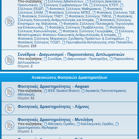
Υπο-συζητήσεις:
Σύλλογος Διδασκόντων
,
Σύλλογος Διοικητικού
Προσωπικού
,
Σύλλογος Συμβασιούχων ΠΑ
,
Σύλλογος ΕΤΕΠ
,
Σύλλογος ΕΕΔΙΠ
,
Φοιτητικός Σύλλογος Μαθηματικού
,
Φοιτητικός
Σύλλογος ΣΑΧΜ
,
Φοιτητικός Σύλλογος ΜΠΕΣ
,
Φοιτητικός Σύλλογος ΤΔΕ
,
Φοιτητικός Σύλλογος ΤΝΕΥ
,
Φοιτητικός Σύλλογος ΤΜΟΔ
,
Φοιτητικός
Σύλλογος Κοινωνικής Ανθρωπολογίας και Ιστορίας
,
Φοιτητικός Σύλλογος
Επιστημών της Θάλασσας
,
Φοιτητικός Σύλλογος Πολιτισμικής Τεχνολογίας
και Επικοινωνίας
,
Φοιτητικός Σύλλογος Περιβάλλοντος
,
Φοιτητικός
Σύλλογος Κοινωνιολογίας
,
Φοιτητικός Σύλλογος Γεωγραφίας
,
Σύλλογος
Μεταπτυχιακών Φοιτητών Κοινωνικής Ανθρωπολογίας & Ιστορίας
,
Φοιτητικός Σύλλογος Μηχανικών Σχεδίασης Προϊόντων & Συστημάτων
,
Φοιτητικός Σύλλογος ΤΟΔΙΤ
,
Πρωτοβουλία Αλληλεγγύης στην Παλαιστίνη
Θέματα:
219
Συνέδρια - Διαγωνισμοί - Παρουσιάσεις Διπλωματικών
Υπο-συζητήσεις:
Συνέδρια
,
Διαγωνισμοί - Προκηρύξεις
,
Παρουσιάσεις
Διπλωματικών
Θέματα:
2
Ανακοινώσεις Φοιτητικών Δραστηριοτήτων
Φοιτητικές Δραστηριότητες - Aegean
Υπο-συζητήσεις:
IEEE Student Branch
,
Αιγαιακός Πανεπιστημιακός
Αθλητισμός
Θέματα:
51
Φοιτητικές Δραστηριότητες - Λήμνος
Φοιτητικές Δραστηριότητες - Μυτιλήνη
Υπο-συζητήσεις:
Αθλητικές Ομάδες
,
Καλλιτεχνικές Ομάδες
,
Δραστηριότητες MyAegean
Θέματα:
1