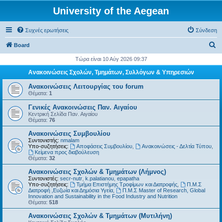
University of the Aegean
Συχνές ερωτήσεις
Σύνδεση
Α
Board
ν
Τώρα είναι 10 Αύγ 2026 09:37
α
Ανακοινώσεις Σχολών, Τμημάτων, Συλλόγων & Υπηρεσιών
ζ
Ανακοινώσεις Λειτουργίας του forum
ή
Θέματα:
1
τ
Γενικές Ανακοινώσεις Παν. Αιγαίου
Κεντρική Σελίδα Παν. Αιγαίου
η
Θέματα:
76
σ
Ανακοινώσεις Συμβουλίου
η
Συντονιστής:
nmalam
Υπο-συζητήσεις:
Αποφάσεις Συμβουλίου
,
Ανακοινώσεις - Δελτία Τύπου
,
Kείμενα προς διαβούλευση
Θέματα:
32
Ανακοινώσεις Σχολών & Τμημάτων (Λήμνος)
Συντονιστές:
secr-nutr
,
k.palatianou
,
epapatha
Υπο-συζητήσεις:
Τμήμα Επιστήμης Τροφίμων και Διατροφής
,
Π.Μ.Σ
Διατροφή ,Ευζωία και Δημόσια Υγεία
,
Π.Μ.Σ Master of Research, Global
Innovation and Sustainability in the Food Industry and Nutrition
Θέματα:
518
Ανακοινώσεις Σχολών & Τμημάτων (Μυτιλήνη)