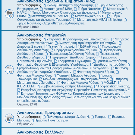
Ανακοινώσεις Σχολών & Τμημάτων (Χίος)
Υπο-συζητήσεις:
Σχολή Επιστημών της Διοίκησης
,
Τμήμα Διοίκησης
Επιχειρήσεων
,
Μεταπτυχιακό MBA
,
Τμήμα Ναυτιλίας
,
Μεταπτυχιακό
ΝΑΜΕ
,
Τμήμα Μηχανικών Οικονομίας και Διοίκησης
,
Μεταπτυχιακό
ΟΔΙΜ
,
Μεταπτυχιακό ΜΕΔΜΟΔΕ
,
Μεταπτυχιακό ΣΔΠΤ
,
Τμήμα
Οικονομικής και Διοίκησης Τουρισμού
,
Μεταπτυχιακό MBA in Shipping
,
Τμήμα Ναυτιλίας - Αρχειοθετημένες Αναρτήσεις
Θέματα:
11989
Ανακοινώσεις Υπηρεσιών
Υπο-συζητήσεις:
Υπηρεσία Πληροφορικής και Επικοινωνιών
,
Υπηρεσία
Διοικητικών Υποθέσεων
,
Αναγνώριση προϋπηρεσίας καθηγητών
,
Δημόσιες Σχέσεις
,
Τεχνική Υπηρεσία
,
Βιβλιοθήκη
,
Περιφερειακή
Διεύθυνση Μυτιλήνης
,
Περιφερειακή Διεύθυνση Χίου
,
Περιφερειακή
Διεύθυνση Σάμου
,
Περιφερειακή Διεύθυνση Ρόδου
,
Περιφερειακή
Διεύθυνση Λήμνου
,
Περιφερειακή Διεύθυνση Σύρου
,
Γραμματεία
Πρυτανικού Συμβουλίου
,
Γραμματεία Συγκλήτου
,
Γραφείο Αντιπρύτανη
Φοιτητικών Θεμάτων & Εξωτερικών Υποθέσεων
,
Διεύθυνση σπουδών
,
Γραφείο Ακαδημαϊκών Προγραμμάτων & Διεθνών Συνεργασιών
,
Κεντρική
Διεύθυνση Οικονομικών Υποθέσεων
,
Φοιτητική Μέριμνα Σάμου
,
Φοιτητική Μέριμνα Χίου
,
Φοιτητική Μέριμνα Λέσβου
,
Γραφείο
Σταδιοδρομίας
,
Μονάδα Καινοτομίας και Επιχειρηματικότητας
,
Επιτροπή
Μεταπτυχιακών Σπουδών
,
Φοιτητική Μέριμνα Ρόδου
,
ΜΟ.ΔΙ.Π
,
Κ.Ε.ΔΙ.ΒΙ.Μ.
,
Συμβουλευτικός Σταθμός Μυτιλήνης
,
Γραφείο Διασύνδεσης
,
Εταιρεία Αξιοποίησης και Διαχείρισης Περιουσίας Πανεπιστημίου Αιγαίου Α.Ε.
,
Επιτροπή Ισότητας των Φύλων και Καταπολέμησης των Διακρίσεων
,
Μονάδα Ισότιμης Πρόσβασης ατόμων με αναπηρία και ατόμων με ή/και ειδικές
εκπαιδευτικές ανάγκες
Θέματα:
2478
Ανακοινώσεις Προγραμμάτων
Υπο-συζητήσεις:
Πολυνησιωτικότητα- Δράση 4
,
Tempus
,
Erasmus
Mundus
,
Πράσινο Πανεπιστήμιο
Θέματα:
22
Ανακοινώσεις Συλλόγων