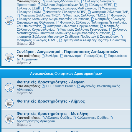
Υπο-συζητήσεις:
Σύλλογος Διδασκόντων
,
Σύλλογος Διοικητικού
Προσωπικού
,
Σύλλογος Συμβασιούχων ΠΑ
,
Σύλλογος ΕΤΕΠ
,
Σύλλογος ΕΕΔΙΠ
,
Φοιτητικός Σύλλογος Μαθηματικού
,
Φοιτητικός
Σύλλογος ΣΑΧΜ
,
Φοιτητικός Σύλλογος ΜΠΕΣ
,
Φοιτητικός Σύλλογος ΤΔΕ
,
Φοιτητικός Σύλλογος ΤΝΕΥ
,
Φοιτητικός Σύλλογος ΤΜΟΔ
,
Φοιτητικός
Σύλλογος Κοινωνικής Ανθρωπολογίας και Ιστορίας
,
Φοιτητικός Σύλλογος
Επιστημών της Θάλασσας
,
Φοιτητικός Σύλλογος Πολιτισμικής Τεχνολογίας
και Επικοινωνίας
,
Φοιτητικός Σύλλογος Περιβάλλοντος
,
Φοιτητικός
Σύλλογος Κοινωνιολογίας
,
Φοιτητικός Σύλλογος Γεωγραφίας
,
Σύλλογος
Μεταπτυχιακών Φοιτητών Κοινωνικής Ανθρωπολογίας & Ιστορίας
,
Φοιτητικός Σύλλογος Μηχανικών Σχεδίασης Προϊόντων & Συστημάτων
,
Φοιτητικός Σύλλογος ΤΟΔΙΤ
,
Πρωτοβουλία Αλληλεγγύης στην Παλαιστίνη
Θέματα:
219
Συνέδρια - Διαγωνισμοί - Παρουσιάσεις Διπλωματικών
Υπο-συζητήσεις:
Συνέδρια
,
Διαγωνισμοί - Προκηρύξεις
,
Παρουσιάσεις
Διπλωματικών
Θέματα:
2
Ανακοινώσεις Φοιτητικών Δραστηριοτήτων
Φοιτητικές Δραστηριότητες - Aegean
Υπο-συζητήσεις:
IEEE Student Branch
,
Αιγαιακός Πανεπιστημιακός
Αθλητισμός
Θέματα:
51
Φοιτητικές Δραστηριότητες - Λήμνος
Φοιτητικές Δραστηριότητες - Μυτιλήνη
Υπο-συζητήσεις:
Αθλητικές Ομάδες
,
Καλλιτεχνικές Ομάδες
,
Δραστηριότητες MyAegean
Θέματα:
1