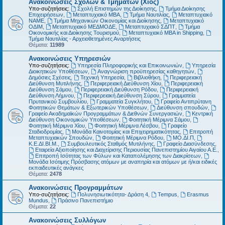
Ανακοινώσεις Σχολών & Τμημάτων (Χίος)
Υπο-συζητήσεις:
Σχολή Επιστημών της Διοίκησης
,
Τμήμα Διοίκησης
Επιχειρήσεων
,
Μεταπτυχιακό MBA
,
Τμήμα Ναυτιλίας
,
Μεταπτυχιακό
ΝΑΜΕ
,
Τμήμα Μηχανικών Οικονομίας και Διοίκησης
,
Μεταπτυχιακό
ΟΔΙΜ
,
Μεταπτυχιακό ΜΕΔΜΟΔΕ
,
Μεταπτυχιακό ΣΔΠΤ
,
Τμήμα
Οικονομικής και Διοίκησης Τουρισμού
,
Μεταπτυχιακό MBA in Shipping
,
Τμήμα Ναυτιλίας - Αρχειοθετημένες Αναρτήσεις
Θέματα:
11989
Ανακοινώσεις Υπηρεσιών
Υπο-συζητήσεις:
Υπηρεσία Πληροφορικής και Επικοινωνιών
,
Υπηρεσία
Διοικητικών Υποθέσεων
,
Αναγνώριση προϋπηρεσίας καθηγητών
,
Δημόσιες Σχέσεις
,
Τεχνική Υπηρεσία
,
Βιβλιοθήκη
,
Περιφερειακή
Διεύθυνση Μυτιλήνης
,
Περιφερειακή Διεύθυνση Χίου
,
Περιφερειακή
Διεύθυνση Σάμου
,
Περιφερειακή Διεύθυνση Ρόδου
,
Περιφερειακή
Διεύθυνση Λήμνου
,
Περιφερειακή Διεύθυνση Σύρου
,
Γραμματεία
Πρυτανικού Συμβουλίου
,
Γραμματεία Συγκλήτου
,
Γραφείο Αντιπρύτανη
Φοιτητικών Θεμάτων & Εξωτερικών Υποθέσεων
,
Διεύθυνση σπουδών
,
Γραφείο Ακαδημαϊκών Προγραμμάτων & Διεθνών Συνεργασιών
,
Κεντρική
Διεύθυνση Οικονομικών Υποθέσεων
,
Φοιτητική Μέριμνα Σάμου
,
Φοιτητική Μέριμνα Χίου
,
Φοιτητική Μέριμνα Λέσβου
,
Γραφείο
Σταδιοδρομίας
,
Μονάδα Καινοτομίας και Επιχειρηματικότητας
,
Επιτροπή
Μεταπτυχιακών Σπουδών
,
Φοιτητική Μέριμνα Ρόδου
,
ΜΟ.ΔΙ.Π
,
Κ.Ε.ΔΙ.ΒΙ.Μ.
,
Συμβουλευτικός Σταθμός Μυτιλήνης
,
Γραφείο Διασύνδεσης
,
Εταιρεία Αξιοποίησης και Διαχείρισης Περιουσίας Πανεπιστημίου Αιγαίου Α.Ε.
,
Επιτροπή Ισότητας των Φύλων και Καταπολέμησης των Διακρίσεων
,
Μονάδα Ισότιμης Πρόσβασης ατόμων με αναπηρία και ατόμων με ή/και ειδικές
εκπαιδευτικές ανάγκες
Θέματα:
2478
Ανακοινώσεις Προγραμμάτων
Υπο-συζητήσεις:
Πολυνησιωτικότητα- Δράση 4
,
Tempus
,
Erasmus
Mundus
,
Πράσινο Πανεπιστήμιο
Θέματα:
22
Ανακοινώσεις Συλλόγων