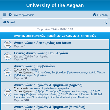
University of the Aegean
Συχνές ερωτήσεις
Σύνδεση
Α
Board
ν
Τώρα είναι 09 Αύγ 2026 16:03
α
Ανακοινώσεις Σχολών, Τμημάτων, Συλλόγων & Υπηρεσιών
ζ
Ανακοινώσεις Λειτουργίας του forum
ή
Θέματα:
1
τ
Γενικές Ανακοινώσεις Παν. Αιγαίου
Κεντρική Σελίδα Παν. Αιγαίου
η
Θέματα:
76
σ
Ανακοινώσεις Συμβουλίου
η
Συντονιστής:
nmalam
Υπο-συζητήσεις:
Αποφάσεις Συμβουλίου
,
Ανακοινώσεις - Δελτία Τύπου
,
Kείμενα προς διαβούλευση
Θέματα:
32
Ανακοινώσεις Σχολών & Τμημάτων (Λήμνος)
Συντονιστές:
secr-nutr
,
k.palatianou
,
epapatha
Υπο-συζητήσεις:
Τμήμα Επιστήμης Τροφίμων και Διατροφής
,
Π.Μ.Σ
Διατροφή ,Ευζωία και Δημόσια Υγεία
,
Π.Μ.Σ Master of Research, Global
Innovation and Sustainability in the Food Industry and Nutrition
Θέματα:
518
Ανακοινώσεις Σχολών & Τμημάτων (Μυτιλήνη)