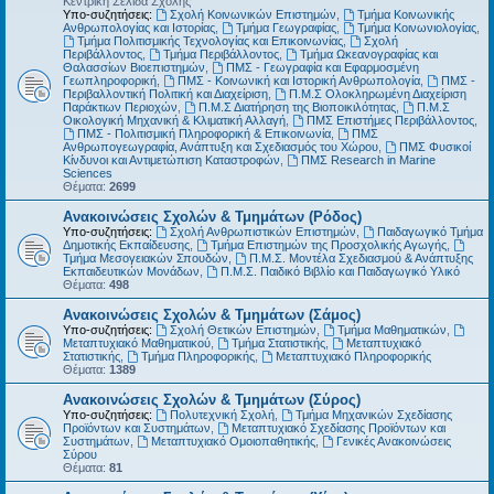
Κεντρική Σελίδα Σχολής
Υπο-συζητήσεις:
Σχολή Κοινωνικών Επιστημών
,
Τμήμα Κοινωνικής
Ανθρωπολογίας και Ιστορίας
,
Τμήμα Γεωγραφίας
,
Τμήμα Κοινωνιολογίας
,
Τμήμα Πολιτισμικής Τεχνολογίας και Επικοινωνίας
,
Σχολή
Περιβάλλοντος
,
Τμήμα Περιβάλλοντος
,
Τμήμα Ωκεανογραφίας και
Θαλασσίων Βιοεπιστημών
,
ΠΜΣ - Γεωγραφία και Εφαρμοσμένη
Γεωπληροφορική
,
ΠΜΣ - Κοινωνική και Ιστορική Ανθρωπολογία
,
ΠΜΣ -
Περιβαλλοντική Πολιτική και Διαχείριση
,
Π.Μ.Σ Ολοκληρωμένη Διαχείριση
Παράκτιων Περιοχών
,
Π.Μ.Σ Διατήρηση της Βιοποικιλότητας
,
Π.Μ.Σ
Οικολογική Μηχανική & Κλιματική Αλλαγή
,
ΠΜΣ Επιστήμες Περιβάλλοντος
,
ΠΜΣ - Πολιτισμική Πληροφορική & Επικοινωνία
,
ΠΜΣ
Ανθρωπογεωγραφία, Ανάπτυξη και Σχεδιασμός του Χώρου
,
ΠΜΣ Φυσικοί
Κίνδυνοι και Αντιμετώπιση Καταστροφών
,
ΠΜΣ Research in Marine
Sciences
Θέματα:
2699
Ανακοινώσεις Σχολών & Τμημάτων (Ρόδος)
Υπο-συζητήσεις:
Σχολή Ανθρωπιστικών Επιστημών
,
Παιδαγωγικό Τμήμα
Δημοτικής Εκπαίδευσης
,
Τμήμα Επιστημών της Προσχολικής Αγωγής
,
Τμήμα Μεσογειακών Σπουδών
,
Π.Μ.Σ. Μοντέλα Σχεδιασμού & Ανάπτυξης
Εκπαιδευτικών Μονάδων
,
Π.Μ.Σ. Παιδικό Βιβλίο και Παιδαγωγικό Υλικό
Θέματα:
498
Ανακοινώσεις Σχολών & Τμημάτων (Σάμος)
Υπο-συζητήσεις:
Σχολή Θετικών Επιστημών
,
Τμήμα Μαθηματικών
,
Μεταπτυχιακό Μαθηματικού
,
Τμήμα Στατιστικής
,
Μεταπτυχιακό
Στατιστικής
,
Τμήμα Πληροφορικής
,
Μεταπτυχιακό Πληροφορικής
Θέματα:
1389
Ανακοινώσεις Σχολών & Τμημάτων (Σύρος)
Υπο-συζητήσεις:
Πολυτεχνική Σχολή
,
Τμήμα Μηχανικών Σχεδίασης
Προϊόντων και Συστημάτων
,
Μεταπτυχιακό Σχεδίασης Προϊόντων και
Συστημάτων
,
Μεταπτυχιακό Ομοιοπαθητικής
,
Γενικές Ανακοινώσεις
Σύρου
Θέματα:
81