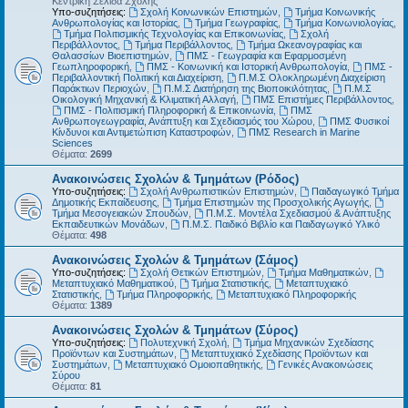
Κεντρική Σελίδα Σχολής
Υπο-συζητήσεις:
Σχολή Κοινωνικών Επιστημών
,
Τμήμα Κοινωνικής
Ανθρωπολογίας και Ιστορίας
,
Τμήμα Γεωγραφίας
,
Τμήμα Κοινωνιολογίας
,
Τμήμα Πολιτισμικής Τεχνολογίας και Επικοινωνίας
,
Σχολή
Περιβάλλοντος
,
Τμήμα Περιβάλλοντος
,
Τμήμα Ωκεανογραφίας και
Θαλασσίων Βιοεπιστημών
,
ΠΜΣ - Γεωγραφία και Εφαρμοσμένη
Γεωπληροφορική
,
ΠΜΣ - Κοινωνική και Ιστορική Ανθρωπολογία
,
ΠΜΣ -
Περιβαλλοντική Πολιτική και Διαχείριση
,
Π.Μ.Σ Ολοκληρωμένη Διαχείριση
Παράκτιων Περιοχών
,
Π.Μ.Σ Διατήρηση της Βιοποικιλότητας
,
Π.Μ.Σ
Οικολογική Μηχανική & Κλιματική Αλλαγή
,
ΠΜΣ Επιστήμες Περιβάλλοντος
,
ΠΜΣ - Πολιτισμική Πληροφορική & Επικοινωνία
,
ΠΜΣ
Ανθρωπογεωγραφία, Ανάπτυξη και Σχεδιασμός του Χώρου
,
ΠΜΣ Φυσικοί
Κίνδυνοι και Αντιμετώπιση Καταστροφών
,
ΠΜΣ Research in Marine
Sciences
Θέματα:
2699
Ανακοινώσεις Σχολών & Τμημάτων (Ρόδος)
Υπο-συζητήσεις:
Σχολή Ανθρωπιστικών Επιστημών
,
Παιδαγωγικό Τμήμα
Δημοτικής Εκπαίδευσης
,
Τμήμα Επιστημών της Προσχολικής Αγωγής
,
Τμήμα Μεσογειακών Σπουδών
,
Π.Μ.Σ. Μοντέλα Σχεδιασμού & Ανάπτυξης
Εκπαιδευτικών Μονάδων
,
Π.Μ.Σ. Παιδικό Βιβλίο και Παιδαγωγικό Υλικό
Θέματα:
498
Ανακοινώσεις Σχολών & Τμημάτων (Σάμος)
Υπο-συζητήσεις:
Σχολή Θετικών Επιστημών
,
Τμήμα Μαθηματικών
,
Μεταπτυχιακό Μαθηματικού
,
Τμήμα Στατιστικής
,
Μεταπτυχιακό
Στατιστικής
,
Τμήμα Πληροφορικής
,
Μεταπτυχιακό Πληροφορικής
Θέματα:
1389
Ανακοινώσεις Σχολών & Τμημάτων (Σύρος)
Υπο-συζητήσεις:
Πολυτεχνική Σχολή
,
Τμήμα Μηχανικών Σχεδίασης
Προϊόντων και Συστημάτων
,
Μεταπτυχιακό Σχεδίασης Προϊόντων και
Συστημάτων
,
Μεταπτυχιακό Ομοιοπαθητικής
,
Γενικές Ανακοινώσεις
Σύρου
Θέματα:
81