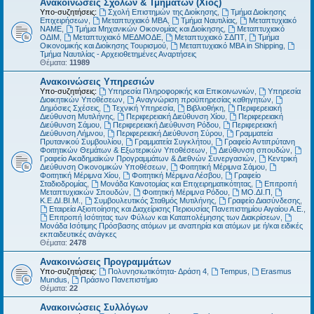
Ανακοινώσεις Σχολών & Τμημάτων (Χίος)
Υπο-συζητήσεις:
Σχολή Επιστημών της Διοίκησης
,
Τμήμα Διοίκησης
Επιχειρήσεων
,
Μεταπτυχιακό MBA
,
Τμήμα Ναυτιλίας
,
Μεταπτυχιακό
ΝΑΜΕ
,
Τμήμα Μηχανικών Οικονομίας και Διοίκησης
,
Μεταπτυχιακό
ΟΔΙΜ
,
Μεταπτυχιακό ΜΕΔΜΟΔΕ
,
Μεταπτυχιακό ΣΔΠΤ
,
Τμήμα
Οικονομικής και Διοίκησης Τουρισμού
,
Μεταπτυχιακό MBA in Shipping
,
Τμήμα Ναυτιλίας - Αρχειοθετημένες Αναρτήσεις
Θέματα:
11989
Ανακοινώσεις Υπηρεσιών
Υπο-συζητήσεις:
Υπηρεσία Πληροφορικής και Επικοινωνιών
,
Υπηρεσία
Διοικητικών Υποθέσεων
,
Αναγνώριση προϋπηρεσίας καθηγητών
,
Δημόσιες Σχέσεις
,
Τεχνική Υπηρεσία
,
Βιβλιοθήκη
,
Περιφερειακή
Διεύθυνση Μυτιλήνης
,
Περιφερειακή Διεύθυνση Χίου
,
Περιφερειακή
Διεύθυνση Σάμου
,
Περιφερειακή Διεύθυνση Ρόδου
,
Περιφερειακή
Διεύθυνση Λήμνου
,
Περιφερειακή Διεύθυνση Σύρου
,
Γραμματεία
Πρυτανικού Συμβουλίου
,
Γραμματεία Συγκλήτου
,
Γραφείο Αντιπρύτανη
Φοιτητικών Θεμάτων & Εξωτερικών Υποθέσεων
,
Διεύθυνση σπουδών
,
Γραφείο Ακαδημαϊκών Προγραμμάτων & Διεθνών Συνεργασιών
,
Κεντρική
Διεύθυνση Οικονομικών Υποθέσεων
,
Φοιτητική Μέριμνα Σάμου
,
Φοιτητική Μέριμνα Χίου
,
Φοιτητική Μέριμνα Λέσβου
,
Γραφείο
Σταδιοδρομίας
,
Μονάδα Καινοτομίας και Επιχειρηματικότητας
,
Επιτροπή
Μεταπτυχιακών Σπουδών
,
Φοιτητική Μέριμνα Ρόδου
,
ΜΟ.ΔΙ.Π
,
Κ.Ε.ΔΙ.ΒΙ.Μ.
,
Συμβουλευτικός Σταθμός Μυτιλήνης
,
Γραφείο Διασύνδεσης
,
Εταιρεία Αξιοποίησης και Διαχείρισης Περιουσίας Πανεπιστημίου Αιγαίου Α.Ε.
,
Επιτροπή Ισότητας των Φύλων και Καταπολέμησης των Διακρίσεων
,
Μονάδα Ισότιμης Πρόσβασης ατόμων με αναπηρία και ατόμων με ή/και ειδικές
εκπαιδευτικές ανάγκες
Θέματα:
2478
Ανακοινώσεις Προγραμμάτων
Υπο-συζητήσεις:
Πολυνησιωτικότητα- Δράση 4
,
Tempus
,
Erasmus
Mundus
,
Πράσινο Πανεπιστήμιο
Θέματα:
22
Ανακοινώσεις Συλλόγων