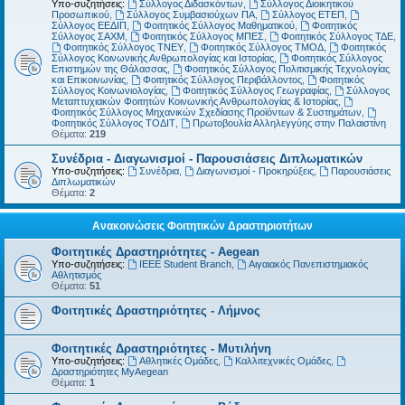
Υπο-συζητήσεις:
Σύλλογος Διδασκόντων
,
Σύλλογος Διοικητικού
Προσωπικού
,
Σύλλογος Συμβασιούχων ΠΑ
,
Σύλλογος ΕΤΕΠ
,
Σύλλογος ΕΕΔΙΠ
,
Φοιτητικός Σύλλογος Μαθηματικού
,
Φοιτητικός
Σύλλογος ΣΑΧΜ
,
Φοιτητικός Σύλλογος ΜΠΕΣ
,
Φοιτητικός Σύλλογος ΤΔΕ
,
Φοιτητικός Σύλλογος ΤΝΕΥ
,
Φοιτητικός Σύλλογος ΤΜΟΔ
,
Φοιτητικός
Σύλλογος Κοινωνικής Ανθρωπολογίας και Ιστορίας
,
Φοιτητικός Σύλλογος
Επιστημών της Θάλασσας
,
Φοιτητικός Σύλλογος Πολιτισμικής Τεχνολογίας
και Επικοινωνίας
,
Φοιτητικός Σύλλογος Περιβάλλοντος
,
Φοιτητικός
Σύλλογος Κοινωνιολογίας
,
Φοιτητικός Σύλλογος Γεωγραφίας
,
Σύλλογος
Μεταπτυχιακών Φοιτητών Κοινωνικής Ανθρωπολογίας & Ιστορίας
,
Φοιτητικός Σύλλογος Μηχανικών Σχεδίασης Προϊόντων & Συστημάτων
,
Φοιτητικός Σύλλογος ΤΟΔΙΤ
,
Πρωτοβουλία Αλληλεγγύης στην Παλαιστίνη
Θέματα:
219
Συνέδρια - Διαγωνισμοί - Παρουσιάσεις Διπλωματικών
Υπο-συζητήσεις:
Συνέδρια
,
Διαγωνισμοί - Προκηρύξεις
,
Παρουσιάσεις
Διπλωματικών
Θέματα:
2
Ανακοινώσεις Φοιτητικών Δραστηριοτήτων
Φοιτητικές Δραστηριότητες - Aegean
Υπο-συζητήσεις:
IEEE Student Branch
,
Αιγαιακός Πανεπιστημιακός
Αθλητισμός
Θέματα:
51
Φοιτητικές Δραστηριότητες - Λήμνος
Φοιτητικές Δραστηριότητες - Μυτιλήνη
Υπο-συζητήσεις:
Αθλητικές Ομάδες
,
Καλλιτεχνικές Ομάδες
,
Δραστηριότητες MyAegean
Θέματα:
1