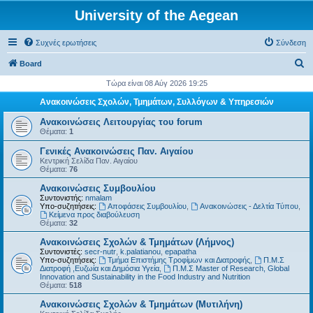
University of the Aegean
Συχνές ερωτήσεις
Σύνδεση
Α
Board
ν
Τώρα είναι 08 Αύγ 2026 19:25
α
Ανακοινώσεις Σχολών, Τμημάτων, Συλλόγων & Υπηρεσιών
ζ
Ανακοινώσεις Λειτουργίας του forum
ή
Θέματα:
1
τ
Γενικές Ανακοινώσεις Παν. Αιγαίου
Κεντρική Σελίδα Παν. Αιγαίου
η
Θέματα:
76
σ
Ανακοινώσεις Συμβουλίου
η
Συντονιστής:
nmalam
Υπο-συζητήσεις:
Αποφάσεις Συμβουλίου
,
Ανακοινώσεις - Δελτία Τύπου
,
Kείμενα προς διαβούλευση
Θέματα:
32
Ανακοινώσεις Σχολών & Τμημάτων (Λήμνος)
Συντονιστές:
secr-nutr
,
k.palatianou
,
epapatha
Υπο-συζητήσεις:
Τμήμα Επιστήμης Τροφίμων και Διατροφής
,
Π.Μ.Σ
Διατροφή ,Ευζωία και Δημόσια Υγεία
,
Π.Μ.Σ Master of Research, Global
Innovation and Sustainability in the Food Industry and Nutrition
Θέματα:
518
Ανακοινώσεις Σχολών & Τμημάτων (Μυτιλήνη)