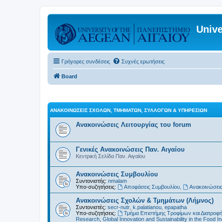
Unive
Γρήγορες συνδέσεις
Συχνές ερωτήσεις
Board
ΑΝΑΚΟΙΝΏΣΕΙΣ ΣΧΟΛΏΝ, ΤΜΗΜΆΤΩΝ, ΣΥΛΛΌΓΩΝ & ΥΠΗΡΕΣΙΏΝ
Ανακοινώσεις Λειτουργίας του forum
Γενικές Ανακοινώσεις Παν. Αιγαίου
Κεντρική Σελίδα Παν. Αιγαίου
Ανακοινώσεις Συμβουλίου
Συντονιστής:
nmalam
Υπο-συζητήσεις:
Αποφάσεις Συμβουλίου
,
Ανακοινώσεις
Ανακοινώσεις Σχολών & Τμημάτων (Λήμνος)
Συντονιστές:
secr-nutr
,
k.palatianou
,
epapatha
Υπο-συζητήσεις:
Τμήμα Επιστήμης Τροφίμων και Διατροφ
Research, Global Innovation and Sustainability in the Food In