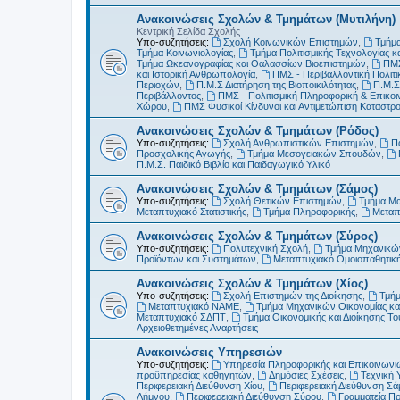
Ανακοινώσεις Σχολών & Τμημάτων (Μυτιλήνη)
Κεντρική Σελίδα Σχολής
Υπο-συζητήσεις:
Σχολή Κοινωνικών Επιστημών
,
Τμήμα
Τμήμα Κοινωνιολογίας
,
Τμήμα Πολιτισμικής Τεχνολογίας κ
Τμήμα Ωκεανογραφίας και Θαλασσίων Βιοεπιστημών
,
ΠΜΣ
και Ιστορική Ανθρωπολογία
,
ΠΜΣ - Περιβαλλοντική Πολιτικ
Περιοχών
,
Π.Μ.Σ Διατήρηση της Βιοποικιλότητας
,
Π.Μ.Σ
Περιβάλλοντος
,
ΠΜΣ - Πολιτισμική Πληροφορική & Επικοι
Χώρου
,
ΠΜΣ Φυσικοί Κίνδυνοι και Αντιμετώπιση Καταστ
Ανακοινώσεις Σχολών & Τμημάτων (Ρόδος)
Υπο-συζητήσεις:
Σχολή Ανθρωπιστικών Επιστημών
,
Π
Προσχολικής Αγωγής
,
Τμήμα Μεσογειακών Σπουδών
,
Π.Μ.Σ. Παιδικό Βιβλίο και Παιδαγωγικό Υλικό
Ανακοινώσεις Σχολών & Τμημάτων (Σάμος)
Υπο-συζητήσεις:
Σχολή Θετικών Επιστημών
,
Τμήμα Μ
Μεταπτυχιακό Στατιστικής
,
Τμήμα Πληροφορικής
,
Μεταπ
Ανακοινώσεις Σχολών & Τμημάτων (Σύρος)
Υπο-συζητήσεις:
Πολυτεχνική Σχολή
,
Τμήμα Μηχανικών
Προϊόντων και Συστημάτων
,
Μεταπτυχιακό Ομοιοπαθητικ
Ανακοινώσεις Σχολών & Τμημάτων (Χίος)
Υπο-συζητήσεις:
Σχολή Επιστημών της Διοίκησης
,
Τμήμ
Μεταπτυχιακό ΝΑΜΕ
,
Τμήμα Μηχανικών Οικονομίας και
Μεταπτυχιακό ΣΔΠΤ
,
Τμήμα Οικονομικής και Διοίκησης Τ
Αρχειοθετημένες Αναρτήσεις
Ανακοινώσεις Υπηρεσιών
Υπο-συζητήσεις:
Υπηρεσία Πληροφορικής και Επικοινωνι
προϋπηρεσίας καθηγητών
,
Δημόσιες Σχέσεις
,
Τεχνική 
Περιφερειακή Διεύθυνση Χίου
,
Περιφερειακή Διεύθυνση Σά
Λήμνου
,
Περιφερειακή Διεύθυνση Σύρου
,
Γραμματεία Π