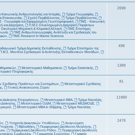
τ
μ
Θ
2699
α
α
 Κοινωνικής Ανθρωπολογίας και Ιστορίας
,
Τμήμα Γεωγραφίας
,
έ
αι Επικοινωνίας
,
Σχολή Περιβάλλοντος
,
Τμήμα Περιβάλλοντος
,
τ
 - Γεωγραφία και Εφαρμοσμένη Γεωπληροφορική
,
ΠΜΣ - Κοινωνική
μ
ή και Διαχείριση
,
Π.Μ.Σ Ολοκληρωμένη Διαχείριση Παράκτιων
α
 Οικολογική Μηχανική & Κλιματική Αλλαγή
,
ΠΜΣ Επιστήμες
α
νωνία
,
ΠΜΣ Ανθρωπογεωγραφία, Ανάπτυξη και Σχεδιασμός του
ροφών
,
ΠΜΣ Research in Marine Sciences
τ
Θ
498
α
αιδαγωγικό Τμήμα Δημοτικής Εκπαίδευσης
,
Τμήμα Επιστημών της
Π.Μ.Σ. Μοντέλα Σχεδιασμού & Ανάπτυξης Εκπαιδευτικών Μονάδων
,
έ
μ
Θ
1389
αθηματικών
,
Μεταπτυχιακό Μαθηματικού
,
Τμήμα Στατιστικής
,
α
τυχιακό Πληροφορικής
έ
τ
μ
Θ
81
 Σχεδίασης Προϊόντων και Συστημάτων
,
Μεταπτυχιακό Σχεδίασης
α
ής
,
Γενικές Ανακοινώσεις Σύρου
α
έ
τ
μ
Θ
11989
α Διοίκησης Επιχειρήσεων
,
Μεταπτυχιακό MBA
,
Τμήμα Ναυτιλίας
,
 Διοίκησης
,
Μεταπτυχιακό ΟΔΙΜ
,
Μεταπτυχιακό ΜΕΔΜΟΔΕ
,
α
α
έ
ουρισμού
,
Μεταπτυχιακό MBA in Shipping
,
Τμήμα Ναυτιλίας -
τ
μ
α
Θ
2478
α
ών
,
Υπηρεσία Διοικητικών Υποθέσεων
,
Αναγνώριση
Υπηρεσία
,
Βιβλιοθήκη
,
Περιφερειακή Διεύθυνση Μυτιλήνης
,
έ
τ
μου
,
Περιφερειακή Διεύθυνση Ρόδου
,
Περιφερειακή Διεύθυνση
ρυτανικού Συμβουλίου
,
Γραμματεία Συγκλήτου
,
Γραφείο