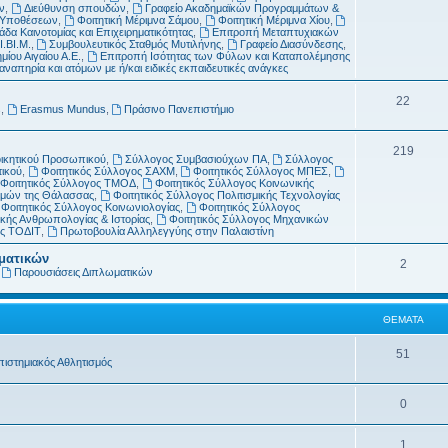
μ
α
ν
,
Διεύθυνση σπουδών
,
Γραφείο Ακαδημαϊκών Προγραμμάτων &
ν Υποθέσεων
,
Φοιτητική Μέριμνα Σάμου
,
Φοιτητική Μέριμνα Χίου
,
α
δα Καινοτομίας και Επιχειρηματικότητας
,
Επιτροπή Μεταπτυχιακών
Ι.ΒΙ.Μ.
,
Συμβουλευτικός Σταθμός Μυτιλήνης
,
Γραφείο Διασύνδεσης
,
τ
μίου Αιγαίου Α.Ε.
,
Επιτροπή Ισότητας των Φύλων και Καταπολέμησης
απηρία και ατόμων με ή/και ειδικές εκπαιδευτικές ανάγκες
α
Θ
22
s
,
Erasmus Mundus
,
Πράσινο Πανεπιστήμιο
έ
Θ
219
μ
οικητικού Προσωπικού
,
Σύλλογος Συμβασιούχων ΠΑ
,
Σύλλογος
τικού
,
Φοιτητικός Σύλλογος ΣΑΧΜ
,
Φοιτητικός Σύλλογος ΜΠΕΣ
,
έ
α
Φοιτητικός Σύλλογος ΤΜΟΔ
,
Φοιτητικός Σύλλογος Κοινωνικής
ημών της Θάλασσας
,
Φοιτητικός Σύλλογος Πολιτισμικής Τεχνολογίας
μ
τ
Φοιτητικός Σύλλογος Κοινωνιολογίας
,
Φοιτητικός Σύλλογος
κής Ανθρωπολογίας & Ιστορίας
,
Φοιτητικός Σύλλογος Μηχανικών
α
α
ος ΤΟΔΙΤ
,
Πρωτοβουλία Αλληλεγγύης στην Παλαιστίνη
τ
ωματικών
Θ
2
,
Παρουσιάσεις Διπλωματικών
α
έ
μ
ΘΈΜΑΤΑ
α
Θ
51
πιστημιακός Αθλητισμός
τ
έ
α
Θ
0
μ
έ
α
Θ
1