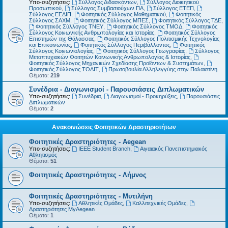
Υπο-συζητήσεις:
Σύλλογος Διδασκόντων
,
Σύλλογος Διοικητικού
Προσωπικού
,
Σύλλογος Συμβασιούχων ΠΑ
,
Σύλλογος ΕΤΕΠ
,
Σύλλογος ΕΕΔΙΠ
,
Φοιτητικός Σύλλογος Μαθηματικού
,
Φοιτητικός
Σύλλογος ΣΑΧΜ
,
Φοιτητικός Σύλλογος ΜΠΕΣ
,
Φοιτητικός Σύλλογος ΤΔΕ
,
Φοιτητικός Σύλλογος ΤΝΕΥ
,
Φοιτητικός Σύλλογος ΤΜΟΔ
,
Φοιτητικός
Σύλλογος Κοινωνικής Ανθρωπολογίας και Ιστορίας
,
Φοιτητικός Σύλλογος
Επιστημών της Θάλασσας
,
Φοιτητικός Σύλλογος Πολιτισμικής Τεχνολογίας
και Επικοινωνίας
,
Φοιτητικός Σύλλογος Περιβάλλοντος
,
Φοιτητικός
Σύλλογος Κοινωνιολογίας
,
Φοιτητικός Σύλλογος Γεωγραφίας
,
Σύλλογος
Μεταπτυχιακών Φοιτητών Κοινωνικής Ανθρωπολογίας & Ιστορίας
,
Φοιτητικός Σύλλογος Μηχανικών Σχεδίασης Προϊόντων & Συστημάτων
,
Φοιτητικός Σύλλογος ΤΟΔΙΤ
,
Πρωτοβουλία Αλληλεγγύης στην Παλαιστίνη
Θέματα:
219
Συνέδρια - Διαγωνισμοί - Παρουσιάσεις Διπλωματικών
Υπο-συζητήσεις:
Συνέδρια
,
Διαγωνισμοί - Προκηρύξεις
,
Παρουσιάσεις
Διπλωματικών
Θέματα:
2
Ανακοινώσεις Φοιτητικών Δραστηριοτήτων
Φοιτητικές Δραστηριότητες - Aegean
Υπο-συζητήσεις:
IEEE Student Branch
,
Αιγαιακός Πανεπιστημιακός
Αθλητισμός
Θέματα:
51
Φοιτητικές Δραστηριότητες - Λήμνος
Φοιτητικές Δραστηριότητες - Μυτιλήνη
Υπο-συζητήσεις:
Αθλητικές Ομάδες
,
Καλλιτεχνικές Ομάδες
,
Δραστηριότητες MyAegean
Θέματα:
1