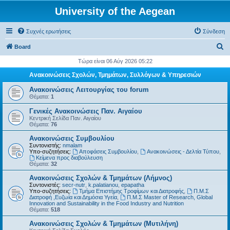
University of the Aegean
Συχνές ερωτήσεις
Σύνδεση
Α
Board
ν
Τώρα είναι 06 Αύγ 2026 05:22
α
Ανακοινώσεις Σχολών, Τμημάτων, Συλλόγων & Υπηρεσιών
ζ
Ανακοινώσεις Λειτουργίας του forum
ή
Θέματα:
1
τ
Γενικές Ανακοινώσεις Παν. Αιγαίου
Κεντρική Σελίδα Παν. Αιγαίου
η
Θέματα:
76
σ
Ανακοινώσεις Συμβουλίου
η
Συντονιστής:
nmalam
Υπο-συζητήσεις:
Αποφάσεις Συμβουλίου
,
Ανακοινώσεις - Δελτία Τύπου
,
Kείμενα προς διαβούλευση
Θέματα:
32
Ανακοινώσεις Σχολών & Τμημάτων (Λήμνος)
Συντονιστές:
secr-nutr
,
k.palatianou
,
epapatha
Υπο-συζητήσεις:
Τμήμα Επιστήμης Τροφίμων και Διατροφής
,
Π.Μ.Σ
Διατροφή ,Ευζωία και Δημόσια Υγεία
,
Π.Μ.Σ Master of Research, Global
Innovation and Sustainability in the Food Industry and Nutrition
Θέματα:
518
Ανακοινώσεις Σχολών & Τμημάτων (Μυτιλήνη)