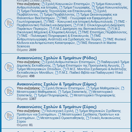
Κεντρική Σελίδα Σχολής
Υπο-συζητήσεις:
Σχολή Κοινωνικών Επιστημών
,
Τμήμα Κοινωνικής
Ανθρωπολογίας και Ιστορίας
,
Τμήμα Γεωγραφίας
,
Τμήμα Κοινωνιολογίας
,
Τμήμα Πολιτισμικής Τεχνολογίας και Επικοινωνίας
,
Σχολή
Περιβάλλοντος
,
Τμήμα Περιβάλλοντος
,
Τμήμα Ωκεανογραφίας και
Θαλασσίων Βιοεπιστημών
,
ΠΜΣ - Γεωγραφία και Εφαρμοσμένη
Γεωπληροφορική
,
ΠΜΣ - Κοινωνική και Ιστορική Ανθρωπολογία
,
ΠΜΣ -
Περιβαλλοντική Πολιτική και Διαχείριση
,
Π.Μ.Σ Ολοκληρωμένη Διαχείριση
Παράκτιων Περιοχών
,
Π.Μ.Σ Διατήρηση της Βιοποικιλότητας
,
Π.Μ.Σ
Οικολογική Μηχανική & Κλιματική Αλλαγή
,
ΠΜΣ Επιστήμες Περιβάλλοντος
,
ΠΜΣ - Πολιτισμική Πληροφορική & Επικοινωνία
,
ΠΜΣ
Ανθρωπογεωγραφία, Ανάπτυξη και Σχεδιασμός του Χώρου
,
ΠΜΣ Φυσικοί
Κίνδυνοι και Αντιμετώπιση Καταστροφών
,
ΠΜΣ Research in Marine
Sciences
Θέματα:
2699
Ανακοινώσεις Σχολών & Τμημάτων (Ρόδος)
Υπο-συζητήσεις:
Σχολή Ανθρωπιστικών Επιστημών
,
Παιδαγωγικό Τμήμα
Δημοτικής Εκπαίδευσης
,
Τμήμα Επιστημών της Προσχολικής Αγωγής
,
Τμήμα Μεσογειακών Σπουδών
,
Π.Μ.Σ. Μοντέλα Σχεδιασμού & Ανάπτυξης
Εκπαιδευτικών Μονάδων
,
Π.Μ.Σ. Παιδικό Βιβλίο και Παιδαγωγικό Υλικό
Θέματα:
498
Ανακοινώσεις Σχολών & Τμημάτων (Σάμος)
Υπο-συζητήσεις:
Σχολή Θετικών Επιστημών
,
Τμήμα Μαθηματικών
,
Μεταπτυχιακό Μαθηματικού
,
Τμήμα Στατιστικής
,
Μεταπτυχιακό
Στατιστικής
,
Τμήμα Πληροφορικής
,
Μεταπτυχιακό Πληροφορικής
Θέματα:
1387
Ανακοινώσεις Σχολών & Τμημάτων (Σύρος)
Υπο-συζητήσεις:
Πολυτεχνική Σχολή
,
Τμήμα Μηχανικών Σχεδίασης
Προϊόντων και Συστημάτων
,
Μεταπτυχιακό Σχεδίασης Προϊόντων και
Συστημάτων
,
Μεταπτυχιακό Ομοιοπαθητικής
,
Γενικές Ανακοινώσεις
Σύρου
Θέματα:
81