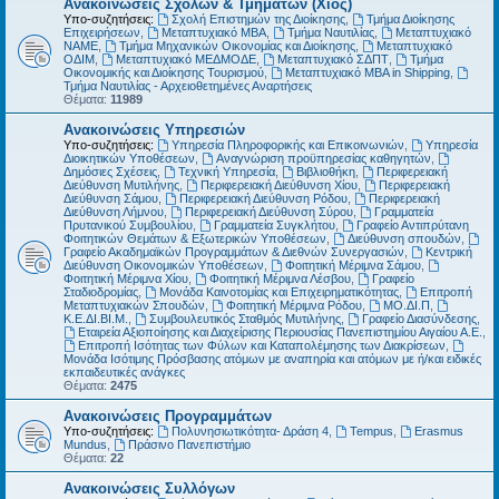
Ανακοινώσεις Σχολών & Τμημάτων (Χίος)
Υπο-συζητήσεις:
Σχολή Επιστημών της Διοίκησης
,
Τμήμα Διοίκησης
Επιχειρήσεων
,
Μεταπτυχιακό MBA
,
Τμήμα Ναυτιλίας
,
Μεταπτυχιακό
ΝΑΜΕ
,
Τμήμα Μηχανικών Οικονομίας και Διοίκησης
,
Μεταπτυχιακό
ΟΔΙΜ
,
Μεταπτυχιακό ΜΕΔΜΟΔΕ
,
Μεταπτυχιακό ΣΔΠΤ
,
Τμήμα
Οικονομικής και Διοίκησης Τουρισμού
,
Μεταπτυχιακό MBA in Shipping
,
Τμήμα Ναυτιλίας - Αρχειοθετημένες Αναρτήσεις
Θέματα:
11989
Ανακοινώσεις Υπηρεσιών
Υπο-συζητήσεις:
Υπηρεσία Πληροφορικής και Επικοινωνιών
,
Υπηρεσία
Διοικητικών Υποθέσεων
,
Αναγνώριση προϋπηρεσίας καθηγητών
,
Δημόσιες Σχέσεις
,
Τεχνική Υπηρεσία
,
Βιβλιοθήκη
,
Περιφερειακή
Διεύθυνση Μυτιλήνης
,
Περιφερειακή Διεύθυνση Χίου
,
Περιφερειακή
Διεύθυνση Σάμου
,
Περιφερειακή Διεύθυνση Ρόδου
,
Περιφερειακή
Διεύθυνση Λήμνου
,
Περιφερειακή Διεύθυνση Σύρου
,
Γραμματεία
Πρυτανικού Συμβουλίου
,
Γραμματεία Συγκλήτου
,
Γραφείο Αντιπρύτανη
Φοιτητικών Θεμάτων & Εξωτερικών Υποθέσεων
,
Διεύθυνση σπουδών
,
Γραφείο Ακαδημαϊκών Προγραμμάτων & Διεθνών Συνεργασιών
,
Κεντρική
Διεύθυνση Οικονομικών Υποθέσεων
,
Φοιτητική Μέριμνα Σάμου
,
Φοιτητική Μέριμνα Χίου
,
Φοιτητική Μέριμνα Λέσβου
,
Γραφείο
Σταδιοδρομίας
,
Μονάδα Καινοτομίας και Επιχειρηματικότητας
,
Επιτροπή
Μεταπτυχιακών Σπουδών
,
Φοιτητική Μέριμνα Ρόδου
,
ΜΟ.ΔΙ.Π
,
Κ.Ε.ΔΙ.ΒΙ.Μ.
,
Συμβουλευτικός Σταθμός Μυτιλήνης
,
Γραφείο Διασύνδεσης
,
Εταιρεία Αξιοποίησης και Διαχείρισης Περιουσίας Πανεπιστημίου Αιγαίου Α.Ε.
,
Επιτροπή Ισότητας των Φύλων και Καταπολέμησης των Διακρίσεων
,
Μονάδα Ισότιμης Πρόσβασης ατόμων με αναπηρία και ατόμων με ή/και ειδικές
εκπαιδευτικές ανάγκες
Θέματα:
2475
Ανακοινώσεις Προγραμμάτων
Υπο-συζητήσεις:
Πολυνησιωτικότητα- Δράση 4
,
Tempus
,
Erasmus
Mundus
,
Πράσινο Πανεπιστήμιο
Θέματα:
22
Ανακοινώσεις Συλλόγων