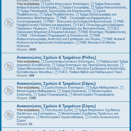
Κεντρική Σελίδα Σχολής
Υπο-συζητήσεις:
Σχολή Κοινωνικών Επιστημών
,
Τμήμα Κοινωνικής
Ανθρωπολογίας και Ιστορίας
,
Τμήμα Γεωγραφίας
,
Τμήμα Κοινωνιολογίας
,
Τμήμα Πολιτισμικής Τεχνολογίας και Επικοινωνίας
,
Σχολή
Περιβάλλοντος
,
Τμήμα Περιβάλλοντος
,
Τμήμα Ωκεανογραφίας και
Θαλασσίων Βιοεπιστημών
,
ΠΜΣ - Γεωγραφία και Εφαρμοσμένη
Γεωπληροφορική
,
ΠΜΣ - Κοινωνική και Ιστορική Ανθρωπολογία
,
ΠΜΣ -
Περιβαλλοντική Πολιτική και Διαχείριση
,
Π.Μ.Σ Ολοκληρωμένη Διαχείριση
Παράκτιων Περιοχών
,
Π.Μ.Σ Διατήρηση της Βιοποικιλότητας
,
Π.Μ.Σ
Οικολογική Μηχανική & Κλιματική Αλλαγή
,
ΠΜΣ Επιστήμες Περιβάλλοντος
,
ΠΜΣ - Πολιτισμική Πληροφορική & Επικοινωνία
,
ΠΜΣ
Ανθρωπογεωγραφία, Ανάπτυξη και Σχεδιασμός του Χώρου
,
ΠΜΣ Φυσικοί
Κίνδυνοι και Αντιμετώπιση Καταστροφών
,
ΠΜΣ Research in Marine
Sciences
Θέματα:
2699
Ανακοινώσεις Σχολών & Τμημάτων (Ρόδος)
Υπο-συζητήσεις:
Σχολή Ανθρωπιστικών Επιστημών
,
Παιδαγωγικό Τμήμα
Δημοτικής Εκπαίδευσης
,
Τμήμα Επιστημών της Προσχολικής Αγωγής
,
Τμήμα Μεσογειακών Σπουδών
,
Π.Μ.Σ. Μοντέλα Σχεδιασμού & Ανάπτυξης
Εκπαιδευτικών Μονάδων
,
Π.Μ.Σ. Παιδικό Βιβλίο και Παιδαγωγικό Υλικό
Θέματα:
498
Ανακοινώσεις Σχολών & Τμημάτων (Σάμος)
Υπο-συζητήσεις:
Σχολή Θετικών Επιστημών
,
Τμήμα Μαθηματικών
,
Μεταπτυχιακό Μαθηματικού
,
Τμήμα Στατιστικής
,
Μεταπτυχιακό
Στατιστικής
,
Τμήμα Πληροφορικής
,
Μεταπτυχιακό Πληροφορικής
Θέματα:
1388
Ανακοινώσεις Σχολών & Τμημάτων (Σύρος)
Υπο-συζητήσεις:
Πολυτεχνική Σχολή
,
Τμήμα Μηχανικών Σχεδίασης
Προϊόντων και Συστημάτων
,
Μεταπτυχιακό Σχεδίασης Προϊόντων και
Συστημάτων
,
Μεταπτυχιακό Ομοιοπαθητικής
,
Γενικές Ανακοινώσεις
Σύρου
Θέματα:
81