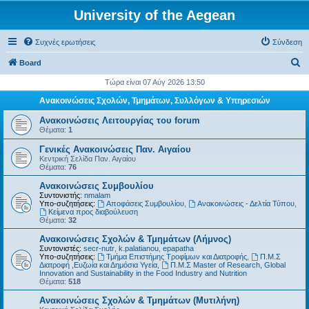
University of the Aegean
Συχνές ερωτήσεις
Σύνδεση
Α
Board
ν
Τώρα είναι 07 Αύγ 2026 13:50
α
Ανακοινώσεις Σχολών, Τμημάτων, Συλλόγων & Υπηρεσιών
ζ
Ανακοινώσεις Λειτουργίας του forum
ή
Θέματα:
1
τ
Γενικές Ανακοινώσεις Παν. Αιγαίου
Κεντρική Σελίδα Παν. Αιγαίου
η
Θέματα:
76
σ
Ανακοινώσεις Συμβουλίου
η
Συντονιστής:
nmalam
Υπο-συζητήσεις:
Αποφάσεις Συμβουλίου
,
Ανακοινώσεις - Δελτία Τύπου
,
Kείμενα προς διαβούλευση
Θέματα:
32
Ανακοινώσεις Σχολών & Τμημάτων (Λήμνος)
Συντονιστές:
secr-nutr
,
k.palatianou
,
epapatha
Υπο-συζητήσεις:
Τμήμα Επιστήμης Τροφίμων και Διατροφής
,
Π.Μ.Σ
Διατροφή ,Ευζωία και Δημόσια Υγεία
,
Π.Μ.Σ Master of Research, Global
Innovation and Sustainability in the Food Industry and Nutrition
Θέματα:
518
Ανακοινώσεις Σχολών & Τμημάτων (Μυτιλήνη)