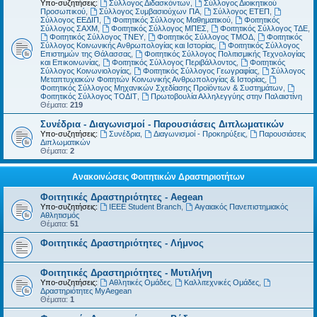
Υπο-συζητήσεις:
Σύλλογος Διδασκόντων
,
Σύλλογος Διοικητικού
Προσωπικού
,
Σύλλογος Συμβασιούχων ΠΑ
,
Σύλλογος ΕΤΕΠ
,
Σύλλογος ΕΕΔΙΠ
,
Φοιτητικός Σύλλογος Μαθηματικού
,
Φοιτητικός
Σύλλογος ΣΑΧΜ
,
Φοιτητικός Σύλλογος ΜΠΕΣ
,
Φοιτητικός Σύλλογος ΤΔΕ
,
Φοιτητικός Σύλλογος ΤΝΕΥ
,
Φοιτητικός Σύλλογος ΤΜΟΔ
,
Φοιτητικός
Σύλλογος Κοινωνικής Ανθρωπολογίας και Ιστορίας
,
Φοιτητικός Σύλλογος
Επιστημών της Θάλασσας
,
Φοιτητικός Σύλλογος Πολιτισμικής Τεχνολογίας
και Επικοινωνίας
,
Φοιτητικός Σύλλογος Περιβάλλοντος
,
Φοιτητικός
Σύλλογος Κοινωνιολογίας
,
Φοιτητικός Σύλλογος Γεωγραφίας
,
Σύλλογος
Μεταπτυχιακών Φοιτητών Κοινωνικής Ανθρωπολογίας & Ιστορίας
,
Φοιτητικός Σύλλογος Μηχανικών Σχεδίασης Προϊόντων & Συστημάτων
,
Φοιτητικός Σύλλογος ΤΟΔΙΤ
,
Πρωτοβουλία Αλληλεγγύης στην Παλαιστίνη
Θέματα:
219
Συνέδρια - Διαγωνισμοί - Παρουσιάσεις Διπλωματικών
Υπο-συζητήσεις:
Συνέδρια
,
Διαγωνισμοί - Προκηρύξεις
,
Παρουσιάσεις
Διπλωματικών
Θέματα:
2
Ανακοινώσεις Φοιτητικών Δραστηριοτήτων
Φοιτητικές Δραστηριότητες - Aegean
Υπο-συζητήσεις:
IEEE Student Branch
,
Αιγαιακός Πανεπιστημιακός
Αθλητισμός
Θέματα:
51
Φοιτητικές Δραστηριότητες - Λήμνος
Φοιτητικές Δραστηριότητες - Μυτιλήνη
Υπο-συζητήσεις:
Αθλητικές Ομάδες
,
Καλλιτεχνικές Ομάδες
,
Δραστηριότητες MyAegean
Θέματα:
1