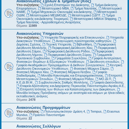
Ανακοινώσεις Σχολών & Τμημάτων (Χίος)
Υπο-συζητήσεις:
Σχολή Επιστημών της Διοίκησης
,
Τμήμα Διοίκησης
Επιχειρήσεων
,
Μεταπτυχιακό MBA
,
Τμήμα Ναυτιλίας
,
Μεταπτυχιακό
ΝΑΜΕ
,
Τμήμα Μηχανικών Οικονομίας και Διοίκησης
,
Μεταπτυχιακό
ΟΔΙΜ
,
Μεταπτυχιακό ΜΕΔΜΟΔΕ
,
Μεταπτυχιακό ΣΔΠΤ
,
Τμήμα
Οικονομικής και Διοίκησης Τουρισμού
,
Μεταπτυχιακό MBA in Shipping
,
Τμήμα Ναυτιλίας - Αρχειοθετημένες Αναρτήσεις
Θέματα:
11989
Ανακοινώσεις Υπηρεσιών
Υπο-συζητήσεις:
Υπηρεσία Πληροφορικής και Επικοινωνιών
,
Υπηρεσία
Διοικητικών Υποθέσεων
,
Αναγνώριση προϋπηρεσίας καθηγητών
,
Δημόσιες Σχέσεις
,
Τεχνική Υπηρεσία
,
Βιβλιοθήκη
,
Περιφερειακή
Διεύθυνση Μυτιλήνης
,
Περιφερειακή Διεύθυνση Χίου
,
Περιφερειακή
Διεύθυνση Σάμου
,
Περιφερειακή Διεύθυνση Ρόδου
,
Περιφερειακή
Διεύθυνση Λήμνου
,
Περιφερειακή Διεύθυνση Σύρου
,
Γραμματεία
Πρυτανικού Συμβουλίου
,
Γραμματεία Συγκλήτου
,
Γραφείο Αντιπρύτανη
Φοιτητικών Θεμάτων & Εξωτερικών Υποθέσεων
,
Διεύθυνση σπουδών
,
Γραφείο Ακαδημαϊκών Προγραμμάτων & Διεθνών Συνεργασιών
,
Κεντρική
Διεύθυνση Οικονομικών Υποθέσεων
,
Φοιτητική Μέριμνα Σάμου
,
Φοιτητική Μέριμνα Χίου
,
Φοιτητική Μέριμνα Λέσβου
,
Γραφείο
Σταδιοδρομίας
,
Μονάδα Καινοτομίας και Επιχειρηματικότητας
,
Επιτροπή
Μεταπτυχιακών Σπουδών
,
Φοιτητική Μέριμνα Ρόδου
,
ΜΟ.ΔΙ.Π
,
Κ.Ε.ΔΙ.ΒΙ.Μ.
,
Συμβουλευτικός Σταθμός Μυτιλήνης
,
Γραφείο Διασύνδεσης
,
Εταιρεία Αξιοποίησης και Διαχείρισης Περιουσίας Πανεπιστημίου Αιγαίου Α.Ε.
,
Επιτροπή Ισότητας των Φύλων και Καταπολέμησης των Διακρίσεων
,
Μονάδα Ισότιμης Πρόσβασης ατόμων με αναπηρία και ατόμων με ή/και ειδικές
εκπαιδευτικές ανάγκες
Θέματα:
2478
Ανακοινώσεις Προγραμμάτων
Υπο-συζητήσεις:
Πολυνησιωτικότητα- Δράση 4
,
Tempus
,
Erasmus
Mundus
,
Πράσινο Πανεπιστήμιο
Θέματα:
22
Ανακοινώσεις Συλλόγων