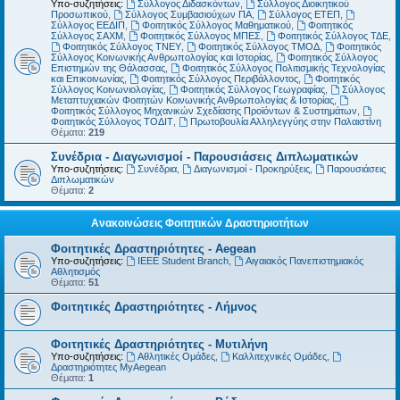
Υπο-συζητήσεις:
Σύλλογος Διδασκόντων
,
Σύλλογος Διοικητικού
Προσωπικού
,
Σύλλογος Συμβασιούχων ΠΑ
,
Σύλλογος ΕΤΕΠ
,
Σύλλογος ΕΕΔΙΠ
,
Φοιτητικός Σύλλογος Μαθηματικού
,
Φοιτητικός
Σύλλογος ΣΑΧΜ
,
Φοιτητικός Σύλλογος ΜΠΕΣ
,
Φοιτητικός Σύλλογος ΤΔΕ
,
Φοιτητικός Σύλλογος ΤΝΕΥ
,
Φοιτητικός Σύλλογος ΤΜΟΔ
,
Φοιτητικός
Σύλλογος Κοινωνικής Ανθρωπολογίας και Ιστορίας
,
Φοιτητικός Σύλλογος
Επιστημών της Θάλασσας
,
Φοιτητικός Σύλλογος Πολιτισμικής Τεχνολογίας
και Επικοινωνίας
,
Φοιτητικός Σύλλογος Περιβάλλοντος
,
Φοιτητικός
Σύλλογος Κοινωνιολογίας
,
Φοιτητικός Σύλλογος Γεωγραφίας
,
Σύλλογος
Μεταπτυχιακών Φοιτητών Κοινωνικής Ανθρωπολογίας & Ιστορίας
,
Φοιτητικός Σύλλογος Μηχανικών Σχεδίασης Προϊόντων & Συστημάτων
,
Φοιτητικός Σύλλογος ΤΟΔΙΤ
,
Πρωτοβουλία Αλληλεγγύης στην Παλαιστίνη
Θέματα:
219
Συνέδρια - Διαγωνισμοί - Παρουσιάσεις Διπλωματικών
Υπο-συζητήσεις:
Συνέδρια
,
Διαγωνισμοί - Προκηρύξεις
,
Παρουσιάσεις
Διπλωματικών
Θέματα:
2
Ανακοινώσεις Φοιτητικών Δραστηριοτήτων
Φοιτητικές Δραστηριότητες - Aegean
Υπο-συζητήσεις:
IEEE Student Branch
,
Αιγαιακός Πανεπιστημιακός
Αθλητισμός
Θέματα:
51
Φοιτητικές Δραστηριότητες - Λήμνος
Φοιτητικές Δραστηριότητες - Μυτιλήνη
Υπο-συζητήσεις:
Αθλητικές Ομάδες
,
Καλλιτεχνικές Ομάδες
,
Δραστηριότητες MyAegean
Θέματα:
1