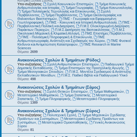
Κεντρική Σελίδα Σχολής
Υπο-συζητήσεις:
Σχολή Κοινωνικών Επιστημών
,
Τμήμα Κοινωνικής
Ανθρωπολογίας και Ιστορίας
,
Τμήμα Γεωγραφίας
,
Τμήμα Κοινωνιολογίας
,
Τμήμα Πολιτισμικής Τεχνολογίας και Επικοινωνίας
,
Σχολή
Περιβάλλοντος
,
Τμήμα Περιβάλλοντος
,
Τμήμα Ωκεανογραφίας και
Θαλασσίων Βιοεπιστημών
,
ΠΜΣ - Γεωγραφία και Εφαρμοσμένη
Γεωπληροφορική
,
ΠΜΣ - Κοινωνική και Ιστορική Ανθρωπολογία
,
ΠΜΣ -
Περιβαλλοντική Πολιτική και Διαχείριση
,
Π.Μ.Σ Ολοκληρωμένη Διαχείριση
Παράκτιων Περιοχών
,
Π.Μ.Σ Διατήρηση της Βιοποικιλότητας
,
Π.Μ.Σ
Οικολογική Μηχανική & Κλιματική Αλλαγή
,
ΠΜΣ Επιστήμες Περιβάλλοντος
,
ΠΜΣ - Πολιτισμική Πληροφορική & Επικοινωνία
,
ΠΜΣ
Ανθρωπογεωγραφία, Ανάπτυξη και Σχεδιασμός του Χώρου
,
ΠΜΣ Φυσικοί
Κίνδυνοι και Αντιμετώπιση Καταστροφών
,
ΠΜΣ Research in Marine
Sciences
Θέματα:
2699
Ανακοινώσεις Σχολών & Τμημάτων (Ρόδος)
Υπο-συζητήσεις:
Σχολή Ανθρωπιστικών Επιστημών
,
Παιδαγωγικό Τμήμα
Δημοτικής Εκπαίδευσης
,
Τμήμα Επιστημών της Προσχολικής Αγωγής
,
Τμήμα Μεσογειακών Σπουδών
,
Π.Μ.Σ. Μοντέλα Σχεδιασμού & Ανάπτυξης
Εκπαιδευτικών Μονάδων
,
Π.Μ.Σ. Παιδικό Βιβλίο και Παιδαγωγικό Υλικό
Θέματα:
498
Ανακοινώσεις Σχολών & Τμημάτων (Σάμος)
Υπο-συζητήσεις:
Σχολή Θετικών Επιστημών
,
Τμήμα Μαθηματικών
,
Μεταπτυχιακό Μαθηματικού
,
Τμήμα Στατιστικής
,
Μεταπτυχιακό
Στατιστικής
,
Τμήμα Πληροφορικής
,
Μεταπτυχιακό Πληροφορικής
Θέματα:
1389
Ανακοινώσεις Σχολών & Τμημάτων (Σύρος)
Υπο-συζητήσεις:
Πολυτεχνική Σχολή
,
Τμήμα Μηχανικών Σχεδίασης
Προϊόντων και Συστημάτων
,
Μεταπτυχιακό Σχεδίασης Προϊόντων και
Συστημάτων
,
Μεταπτυχιακό Ομοιοπαθητικής
,
Γενικές Ανακοινώσεις
Σύρου
Θέματα:
81