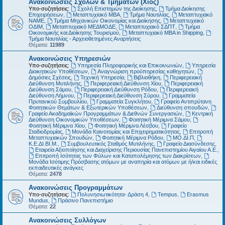
Ανακοινώσεις Σχολών & Τμημάτων (Χίος)
Υπο-συζητήσεις:
Σχολή Επιστημών της Διοίκησης
,
Τμήμα Διοίκησης
Επιχειρήσεων
,
Μεταπτυχιακό MBA
,
Τμήμα Ναυτιλίας
,
Μεταπτυχιακό
ΝΑΜΕ
,
Τμήμα Μηχανικών Οικονομίας και Διοίκησης
,
Μεταπτυχιακό
ΟΔΙΜ
,
Μεταπτυχιακό ΜΕΔΜΟΔΕ
,
Μεταπτυχιακό ΣΔΠΤ
,
Τμήμα
Οικονομικής και Διοίκησης Τουρισμού
,
Μεταπτυχιακό MBA in Shipping
,
Τμήμα Ναυτιλίας - Αρχειοθετημένες Αναρτήσεις
Θέματα:
11989
Ανακοινώσεις Υπηρεσιών
Υπο-συζητήσεις:
Υπηρεσία Πληροφορικής και Επικοινωνιών
,
Υπηρεσία
Διοικητικών Υποθέσεων
,
Αναγνώριση προϋπηρεσίας καθηγητών
,
Δημόσιες Σχέσεις
,
Τεχνική Υπηρεσία
,
Βιβλιοθήκη
,
Περιφερειακή
Διεύθυνση Μυτιλήνης
,
Περιφερειακή Διεύθυνση Χίου
,
Περιφερειακή
Διεύθυνση Σάμου
,
Περιφερειακή Διεύθυνση Ρόδου
,
Περιφερειακή
Διεύθυνση Λήμνου
,
Περιφερειακή Διεύθυνση Σύρου
,
Γραμματεία
Πρυτανικού Συμβουλίου
,
Γραμματεία Συγκλήτου
,
Γραφείο Αντιπρύτανη
Φοιτητικών Θεμάτων & Εξωτερικών Υποθέσεων
,
Διεύθυνση σπουδών
,
Γραφείο Ακαδημαϊκών Προγραμμάτων & Διεθνών Συνεργασιών
,
Κεντρική
Διεύθυνση Οικονομικών Υποθέσεων
,
Φοιτητική Μέριμνα Σάμου
,
Φοιτητική Μέριμνα Χίου
,
Φοιτητική Μέριμνα Λέσβου
,
Γραφείο
Σταδιοδρομίας
,
Μονάδα Καινοτομίας και Επιχειρηματικότητας
,
Επιτροπή
Μεταπτυχιακών Σπουδών
,
Φοιτητική Μέριμνα Ρόδου
,
ΜΟ.ΔΙ.Π
,
Κ.Ε.ΔΙ.ΒΙ.Μ.
,
Συμβουλευτικός Σταθμός Μυτιλήνης
,
Γραφείο Διασύνδεσης
,
Εταιρεία Αξιοποίησης και Διαχείρισης Περιουσίας Πανεπιστημίου Αιγαίου Α.Ε.
,
Επιτροπή Ισότητας των Φύλων και Καταπολέμησης των Διακρίσεων
,
Μονάδα Ισότιμης Πρόσβασης ατόμων με αναπηρία και ατόμων με ή/και ειδικές
εκπαιδευτικές ανάγκες
Θέματα:
2478
Ανακοινώσεις Προγραμμάτων
Υπο-συζητήσεις:
Πολυνησιωτικότητα- Δράση 4
,
Tempus
,
Erasmus
Mundus
,
Πράσινο Πανεπιστήμιο
Θέματα:
22
Ανακοινώσεις Συλλόγων