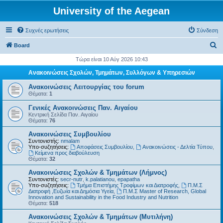
University of the Aegean
Συχνές ερωτήσεις
Σύνδεση
Α
Board
ν
Τώρα είναι 10 Αύγ 2026 10:43
α
Ανακοινώσεις Σχολών, Τμημάτων, Συλλόγων & Υπηρεσιών
ζ
Ανακοινώσεις Λειτουργίας του forum
ή
Θέματα:
1
τ
Γενικές Ανακοινώσεις Παν. Αιγαίου
Κεντρική Σελίδα Παν. Αιγαίου
η
Θέματα:
76
σ
Ανακοινώσεις Συμβουλίου
η
Συντονιστής:
nmalam
Υπο-συζητήσεις:
Αποφάσεις Συμβουλίου
,
Ανακοινώσεις - Δελτία Τύπου
,
Kείμενα προς διαβούλευση
Θέματα:
32
Ανακοινώσεις Σχολών & Τμημάτων (Λήμνος)
Συντονιστές:
secr-nutr
,
k.palatianou
,
epapatha
Υπο-συζητήσεις:
Τμήμα Επιστήμης Τροφίμων και Διατροφής
,
Π.Μ.Σ
Διατροφή ,Ευζωία και Δημόσια Υγεία
,
Π.Μ.Σ Master of Research, Global
Innovation and Sustainability in the Food Industry and Nutrition
Θέματα:
518
Ανακοινώσεις Σχολών & Τμημάτων (Μυτιλήνη)