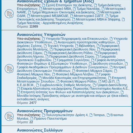
Ανακοινώσεις Σχολών & Τμημάτων (Χίος)
Υπο-συζητήσεις:
Σχολή Επιστημών της Διοίκησης
,
Τμήμα Διοίκησης
Επιχειρήσεων
,
Μεταπτυχιακό MBA
,
Τμήμα Ναυτιλίας
,
Μεταπτυχιακό
ΝΑΜΕ
,
Τμήμα Μηχανικών Οικονομίας και Διοίκησης
,
Μεταπτυχιακό
ΟΔΙΜ
,
Μεταπτυχιακό ΜΕΔΜΟΔΕ
,
Μεταπτυχιακό ΣΔΠΤ
,
Τμήμα
Οικονομικής και Διοίκησης Τουρισμού
,
Μεταπτυχιακό MBA in Shipping
,
Τμήμα Ναυτιλίας - Αρχειοθετημένες Αναρτήσεις
Θέματα:
11989
Ανακοινώσεις Υπηρεσιών
Υπο-συζητήσεις:
Υπηρεσία Πληροφορικής και Επικοινωνιών
,
Υπηρεσία
Διοικητικών Υποθέσεων
,
Αναγνώριση προϋπηρεσίας καθηγητών
,
Δημόσιες Σχέσεις
,
Τεχνική Υπηρεσία
,
Βιβλιοθήκη
,
Περιφερειακή
Διεύθυνση Μυτιλήνης
,
Περιφερειακή Διεύθυνση Χίου
,
Περιφερειακή
Διεύθυνση Σάμου
,
Περιφερειακή Διεύθυνση Ρόδου
,
Περιφερειακή
Διεύθυνση Λήμνου
,
Περιφερειακή Διεύθυνση Σύρου
,
Γραμματεία
Πρυτανικού Συμβουλίου
,
Γραμματεία Συγκλήτου
,
Γραφείο Αντιπρύτανη
Φοιτητικών Θεμάτων & Εξωτερικών Υποθέσεων
,
Διεύθυνση σπουδών
,
Γραφείο Ακαδημαϊκών Προγραμμάτων & Διεθνών Συνεργασιών
,
Κεντρική
Διεύθυνση Οικονομικών Υποθέσεων
,
Φοιτητική Μέριμνα Σάμου
,
Φοιτητική Μέριμνα Χίου
,
Φοιτητική Μέριμνα Λέσβου
,
Γραφείο
Σταδιοδρομίας
,
Μονάδα Καινοτομίας και Επιχειρηματικότητας
,
Επιτροπή
Μεταπτυχιακών Σπουδών
,
Φοιτητική Μέριμνα Ρόδου
,
ΜΟ.ΔΙ.Π
,
Κ.Ε.ΔΙ.ΒΙ.Μ.
,
Συμβουλευτικός Σταθμός Μυτιλήνης
,
Γραφείο Διασύνδεσης
,
Εταιρεία Αξιοποίησης και Διαχείρισης Περιουσίας Πανεπιστημίου Αιγαίου Α.Ε.
,
Επιτροπή Ισότητας των Φύλων και Καταπολέμησης των Διακρίσεων
,
Μονάδα Ισότιμης Πρόσβασης ατόμων με αναπηρία και ατόμων με ή/και ειδικές
εκπαιδευτικές ανάγκες
Θέματα:
2477
Ανακοινώσεις Προγραμμάτων
Υπο-συζητήσεις:
Πολυνησιωτικότητα- Δράση 4
,
Tempus
,
Erasmus
Mundus
,
Πράσινο Πανεπιστήμιο
Θέματα:
22
Ανακοινώσεις Συλλόγων