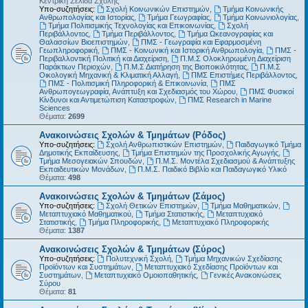
Κεντρική Σελίδα Σχολής
Υπο-συζητήσεις:
Σχολή Κοινωνικών Επιστημών
,
Τμήμα Κοινωνικής
Ανθρωπολογίας και Ιστορίας
,
Τμήμα Γεωγραφίας
,
Τμήμα Κοινωνιολογίας
,
Τμήμα Πολιτισμικής Τεχνολογίας και Επικοινωνίας
,
Σχολή
Περιβάλλοντος
,
Τμήμα Περιβάλλοντος
,
Τμήμα Ωκεανογραφίας και
Θαλασσίων Βιοεπιστημών
,
ΠΜΣ - Γεωγραφία και Εφαρμοσμένη
Γεωπληροφορική
,
ΠΜΣ - Κοινωνική και Ιστορική Ανθρωπολογία
,
ΠΜΣ -
Περιβαλλοντική Πολιτική και Διαχείριση
,
Π.Μ.Σ Ολοκληρωμένη Διαχείριση
Παράκτιων Περιοχών
,
Π.Μ.Σ Διατήρηση της Βιοποικιλότητας
,
Π.Μ.Σ
Οικολογική Μηχανική & Κλιματική Αλλαγή
,
ΠΜΣ Επιστήμες Περιβάλλοντος
,
ΠΜΣ - Πολιτισμική Πληροφορική & Επικοινωνία
,
ΠΜΣ
Ανθρωπογεωγραφία, Ανάπτυξη και Σχεδιασμός του Χώρου
,
ΠΜΣ Φυσικοί
Κίνδυνοι και Αντιμετώπιση Καταστροφών
,
ΠΜΣ Research in Marine
Sciences
Θέματα:
2699
Ανακοινώσεις Σχολών & Τμημάτων (Ρόδος)
Υπο-συζητήσεις:
Σχολή Ανθρωπιστικών Επιστημών
,
Παιδαγωγικό Τμήμα
Δημοτικής Εκπαίδευσης
,
Τμήμα Επιστημών της Προσχολικής Αγωγής
,
Τμήμα Μεσογειακών Σπουδών
,
Π.Μ.Σ. Μοντέλα Σχεδιασμού & Ανάπτυξης
Εκπαιδευτικών Μονάδων
,
Π.Μ.Σ. Παιδικό Βιβλίο και Παιδαγωγικό Υλικό
Θέματα:
498
Ανακοινώσεις Σχολών & Τμημάτων (Σάμος)
Υπο-συζητήσεις:
Σχολή Θετικών Επιστημών
,
Τμήμα Μαθηματικών
,
Μεταπτυχιακό Μαθηματικού
,
Τμήμα Στατιστικής
,
Μεταπτυχιακό
Στατιστικής
,
Τμήμα Πληροφορικής
,
Μεταπτυχιακό Πληροφορικής
Θέματα:
1387
Ανακοινώσεις Σχολών & Τμημάτων (Σύρος)
Υπο-συζητήσεις:
Πολυτεχνική Σχολή
,
Τμήμα Μηχανικών Σχεδίασης
Προϊόντων και Συστημάτων
,
Μεταπτυχιακό Σχεδίασης Προϊόντων και
Συστημάτων
,
Μεταπτυχιακό Ομοιοπαθητικής
,
Γενικές Ανακοινώσεις
Σύρου
Θέματα:
81