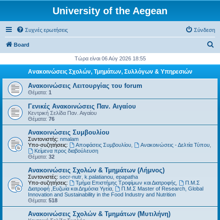
University of the Aegean
Συχνές ερωτήσεις
Σύνδεση
Α
Board
ν
Τώρα είναι 06 Αύγ 2026 18:55
α
Ανακοινώσεις Σχολών, Τμημάτων, Συλλόγων & Υπηρεσιών
ζ
Ανακοινώσεις Λειτουργίας του forum
ή
Θέματα:
1
τ
Γενικές Ανακοινώσεις Παν. Αιγαίου
Κεντρική Σελίδα Παν. Αιγαίου
η
Θέματα:
76
σ
Ανακοινώσεις Συμβουλίου
η
Συντονιστής:
nmalam
Υπο-συζητήσεις:
Αποφάσεις Συμβουλίου
,
Ανακοινώσεις - Δελτία Τύπου
,
Kείμενα προς διαβούλευση
Θέματα:
32
Ανακοινώσεις Σχολών & Τμημάτων (Λήμνος)
Συντονιστές:
secr-nutr
,
k.palatianou
,
epapatha
Υπο-συζητήσεις:
Τμήμα Επιστήμης Τροφίμων και Διατροφής
,
Π.Μ.Σ
Διατροφή ,Ευζωία και Δημόσια Υγεία
,
Π.Μ.Σ Master of Research, Global
Innovation and Sustainability in the Food Industry and Nutrition
Θέματα:
518
Ανακοινώσεις Σχολών & Τμημάτων (Μυτιλήνη)