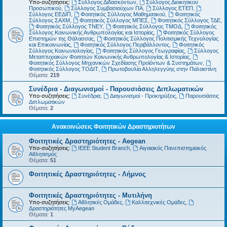
Υπο-συζητήσεις:
Σύλλογος Διδασκόντων
,
Σύλλογος Διοικητικού
Προσωπικού
,
Σύλλογος Συμβασιούχων ΠΑ
,
Σύλλογος ΕΤΕΠ
,
Σύλλογος ΕΕΔΙΠ
,
Φοιτητικός Σύλλογος Μαθηματικού
,
Φοιτητικός
Σύλλογος ΣΑΧΜ
,
Φοιτητικός Σύλλογος ΜΠΕΣ
,
Φοιτητικός Σύλλογος ΤΔΕ
,
Φοιτητικός Σύλλογος ΤΝΕΥ
,
Φοιτητικός Σύλλογος ΤΜΟΔ
,
Φοιτητικός
Σύλλογος Κοινωνικής Ανθρωπολογίας και Ιστορίας
,
Φοιτητικός Σύλλογος
Επιστημών της Θάλασσας
,
Φοιτητικός Σύλλογος Πολιτισμικής Τεχνολογίας
και Επικοινωνίας
,
Φοιτητικός Σύλλογος Περιβάλλοντος
,
Φοιτητικός
Σύλλογος Κοινωνιολογίας
,
Φοιτητικός Σύλλογος Γεωγραφίας
,
Σύλλογος
Μεταπτυχιακών Φοιτητών Κοινωνικής Ανθρωπολογίας & Ιστορίας
,
Φοιτητικός Σύλλογος Μηχανικών Σχεδίασης Προϊόντων & Συστημάτων
,
Φοιτητικός Σύλλογος ΤΟΔΙΤ
,
Πρωτοβουλία Αλληλεγγύης στην Παλαιστίνη
Θέματα:
219
Συνέδρια - Διαγωνισμοί - Παρουσιάσεις Διπλωματικών
Υπο-συζητήσεις:
Συνέδρια
,
Διαγωνισμοί - Προκηρύξεις
,
Παρουσιάσεις
Διπλωματικών
Θέματα:
2
Ανακοινώσεις Φοιτητικών Δραστηριοτήτων
Φοιτητικές Δραστηριότητες - Aegean
Υπο-συζητήσεις:
IEEE Student Branch
,
Αιγαιακός Πανεπιστημιακός
Αθλητισμός
Θέματα:
51
Φοιτητικές Δραστηριότητες - Λήμνος
Φοιτητικές Δραστηριότητες - Μυτιλήνη
Υπο-συζητήσεις:
Αθλητικές Ομάδες
,
Καλλιτεχνικές Ομάδες
,
Δραστηριότητες MyAegean
Θέματα:
1