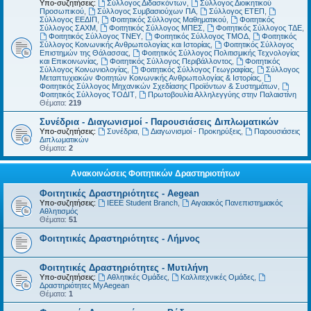
Υπο-συζητήσεις:
Σύλλογος Διδασκόντων
,
Σύλλογος Διοικητικού
Προσωπικού
,
Σύλλογος Συμβασιούχων ΠΑ
,
Σύλλογος ΕΤΕΠ
,
Σύλλογος ΕΕΔΙΠ
,
Φοιτητικός Σύλλογος Μαθηματικού
,
Φοιτητικός
Σύλλογος ΣΑΧΜ
,
Φοιτητικός Σύλλογος ΜΠΕΣ
,
Φοιτητικός Σύλλογος ΤΔΕ
,
Φοιτητικός Σύλλογος ΤΝΕΥ
,
Φοιτητικός Σύλλογος ΤΜΟΔ
,
Φοιτητικός
Σύλλογος Κοινωνικής Ανθρωπολογίας και Ιστορίας
,
Φοιτητικός Σύλλογος
Επιστημών της Θάλασσας
,
Φοιτητικός Σύλλογος Πολιτισμικής Τεχνολογίας
και Επικοινωνίας
,
Φοιτητικός Σύλλογος Περιβάλλοντος
,
Φοιτητικός
Σύλλογος Κοινωνιολογίας
,
Φοιτητικός Σύλλογος Γεωγραφίας
,
Σύλλογος
Μεταπτυχιακών Φοιτητών Κοινωνικής Ανθρωπολογίας & Ιστορίας
,
Φοιτητικός Σύλλογος Μηχανικών Σχεδίασης Προϊόντων & Συστημάτων
,
Φοιτητικός Σύλλογος ΤΟΔΙΤ
,
Πρωτοβουλία Αλληλεγγύης στην Παλαιστίνη
Θέματα:
219
Συνέδρια - Διαγωνισμοί - Παρουσιάσεις Διπλωματικών
Υπο-συζητήσεις:
Συνέδρια
,
Διαγωνισμοί - Προκηρύξεις
,
Παρουσιάσεις
Διπλωματικών
Θέματα:
2
Ανακοινώσεις Φοιτητικών Δραστηριοτήτων
Φοιτητικές Δραστηριότητες - Aegean
Υπο-συζητήσεις:
IEEE Student Branch
,
Αιγαιακός Πανεπιστημιακός
Αθλητισμός
Θέματα:
51
Φοιτητικές Δραστηριότητες - Λήμνος
Φοιτητικές Δραστηριότητες - Μυτιλήνη
Υπο-συζητήσεις:
Αθλητικές Ομάδες
,
Καλλιτεχνικές Ομάδες
,
Δραστηριότητες MyAegean
Θέματα:
1