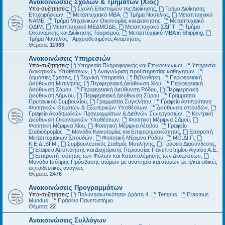
Ανακοινώσεις Σχολών & Τμημάτων (Χίος)
Υπο-συζητήσεις:
Σχολή Επιστημών της Διοίκησης
,
Τμήμα Διοίκησης
Επιχειρήσεων
,
Μεταπτυχιακό MBA
,
Τμήμα Ναυτιλίας
,
Μεταπτυχιακό
ΝΑΜΕ
,
Τμήμα Μηχανικών Οικονομίας και Διοίκησης
,
Μεταπτυχιακό
ΟΔΙΜ
,
Μεταπτυχιακό ΜΕΔΜΟΔΕ
,
Μεταπτυχιακό ΣΔΠΤ
,
Τμήμα
Οικονομικής και Διοίκησης Τουρισμού
,
Μεταπτυχιακό MBA in Shipping
,
Τμήμα Ναυτιλίας - Αρχειοθετημένες Αναρτήσεις
Θέματα:
11989
Ανακοινώσεις Υπηρεσιών
Υπο-συζητήσεις:
Υπηρεσία Πληροφορικής και Επικοινωνιών
,
Υπηρεσία
Διοικητικών Υποθέσεων
,
Αναγνώριση προϋπηρεσίας καθηγητών
,
Δημόσιες Σχέσεις
,
Τεχνική Υπηρεσία
,
Βιβλιοθήκη
,
Περιφερειακή
Διεύθυνση Μυτιλήνης
,
Περιφερειακή Διεύθυνση Χίου
,
Περιφερειακή
Διεύθυνση Σάμου
,
Περιφερειακή Διεύθυνση Ρόδου
,
Περιφερειακή
Διεύθυνση Λήμνου
,
Περιφερειακή Διεύθυνση Σύρου
,
Γραμματεία
Πρυτανικού Συμβουλίου
,
Γραμματεία Συγκλήτου
,
Γραφείο Αντιπρύτανη
Φοιτητικών Θεμάτων & Εξωτερικών Υποθέσεων
,
Διεύθυνση σπουδών
,
Γραφείο Ακαδημαϊκών Προγραμμάτων & Διεθνών Συνεργασιών
,
Κεντρική
Διεύθυνση Οικονομικών Υποθέσεων
,
Φοιτητική Μέριμνα Σάμου
,
Φοιτητική Μέριμνα Χίου
,
Φοιτητική Μέριμνα Λέσβου
,
Γραφείο
Σταδιοδρομίας
,
Μονάδα Καινοτομίας και Επιχειρηματικότητας
,
Επιτροπή
Μεταπτυχιακών Σπουδών
,
Φοιτητική Μέριμνα Ρόδου
,
ΜΟ.ΔΙ.Π
,
Κ.Ε.ΔΙ.ΒΙ.Μ.
,
Συμβουλευτικός Σταθμός Μυτιλήνης
,
Γραφείο Διασύνδεσης
,
Εταιρεία Αξιοποίησης και Διαχείρισης Περιουσίας Πανεπιστημίου Αιγαίου Α.Ε.
,
Επιτροπή Ισότητας των Φύλων και Καταπολέμησης των Διακρίσεων
,
Μονάδα Ισότιμης Πρόσβασης ατόμων με αναπηρία και ατόμων με ή/και ειδικές
εκπαιδευτικές ανάγκες
Θέματα:
2476
Ανακοινώσεις Προγραμμάτων
Υπο-συζητήσεις:
Πολυνησιωτικότητα- Δράση 4
,
Tempus
,
Erasmus
Mundus
,
Πράσινο Πανεπιστήμιο
Θέματα:
22
Ανακοινώσεις Συλλόγων