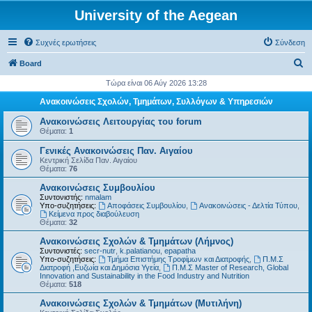
University of the Aegean
Συχνές ερωτήσεις
Σύνδεση
Α
Board
ν
Τώρα είναι 06 Αύγ 2026 13:28
α
Ανακοινώσεις Σχολών, Τμημάτων, Συλλόγων & Υπηρεσιών
ζ
Ανακοινώσεις Λειτουργίας του forum
ή
Θέματα:
1
τ
Γενικές Ανακοινώσεις Παν. Αιγαίου
Κεντρική Σελίδα Παν. Αιγαίου
η
Θέματα:
76
σ
Ανακοινώσεις Συμβουλίου
η
Συντονιστής:
nmalam
Υπο-συζητήσεις:
Αποφάσεις Συμβουλίου
,
Ανακοινώσεις - Δελτία Τύπου
,
Kείμενα προς διαβούλευση
Θέματα:
32
Ανακοινώσεις Σχολών & Τμημάτων (Λήμνος)
Συντονιστές:
secr-nutr
,
k.palatianou
,
epapatha
Υπο-συζητήσεις:
Τμήμα Επιστήμης Τροφίμων και Διατροφής
,
Π.Μ.Σ
Διατροφή ,Ευζωία και Δημόσια Υγεία
,
Π.Μ.Σ Master of Research, Global
Innovation and Sustainability in the Food Industry and Nutrition
Θέματα:
518
Ανακοινώσεις Σχολών & Τμημάτων (Μυτιλήνη)