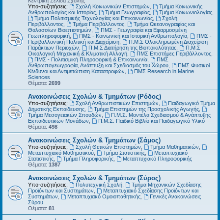
Κεντρική Σελίδα Σχολής
Υπο-συζητήσεις:
Σχολή Κοινωνικών Επιστημών
,
Τμήμα Κοινωνικής
Ανθρωπολογίας και Ιστορίας
,
Τμήμα Γεωγραφίας
,
Τμήμα Κοινωνιολογίας
,
Τμήμα Πολιτισμικής Τεχνολογίας και Επικοινωνίας
,
Σχολή
Περιβάλλοντος
,
Τμήμα Περιβάλλοντος
,
Τμήμα Ωκεανογραφίας και
Θαλασσίων Βιοεπιστημών
,
ΠΜΣ - Γεωγραφία και Εφαρμοσμένη
Γεωπληροφορική
,
ΠΜΣ - Κοινωνική και Ιστορική Ανθρωπολογία
,
ΠΜΣ -
Περιβαλλοντική Πολιτική και Διαχείριση
,
Π.Μ.Σ Ολοκληρωμένη Διαχείριση
Παράκτιων Περιοχών
,
Π.Μ.Σ Διατήρηση της Βιοποικιλότητας
,
Π.Μ.Σ
Οικολογική Μηχανική & Κλιματική Αλλαγή
,
ΠΜΣ Επιστήμες Περιβάλλοντος
,
ΠΜΣ - Πολιτισμική Πληροφορική & Επικοινωνία
,
ΠΜΣ
Ανθρωπογεωγραφία, Ανάπτυξη και Σχεδιασμός του Χώρου
,
ΠΜΣ Φυσικοί
Κίνδυνοι και Αντιμετώπιση Καταστροφών
,
ΠΜΣ Research in Marine
Sciences
Θέματα:
2699
Ανακοινώσεις Σχολών & Τμημάτων (Ρόδος)
Υπο-συζητήσεις:
Σχολή Ανθρωπιστικών Επιστημών
,
Παιδαγωγικό Τμήμα
Δημοτικής Εκπαίδευσης
,
Τμήμα Επιστημών της Προσχολικής Αγωγής
,
Τμήμα Μεσογειακών Σπουδών
,
Π.Μ.Σ. Μοντέλα Σχεδιασμού & Ανάπτυξης
Εκπαιδευτικών Μονάδων
,
Π.Μ.Σ. Παιδικό Βιβλίο και Παιδαγωγικό Υλικό
Θέματα:
498
Ανακοινώσεις Σχολών & Τμημάτων (Σάμος)
Υπο-συζητήσεις:
Σχολή Θετικών Επιστημών
,
Τμήμα Μαθηματικών
,
Μεταπτυχιακό Μαθηματικού
,
Τμήμα Στατιστικής
,
Μεταπτυχιακό
Στατιστικής
,
Τμήμα Πληροφορικής
,
Μεταπτυχιακό Πληροφορικής
Θέματα:
1387
Ανακοινώσεις Σχολών & Τμημάτων (Σύρος)
Υπο-συζητήσεις:
Πολυτεχνική Σχολή
,
Τμήμα Μηχανικών Σχεδίασης
Προϊόντων και Συστημάτων
,
Μεταπτυχιακό Σχεδίασης Προϊόντων και
Συστημάτων
,
Μεταπτυχιακό Ομοιοπαθητικής
,
Γενικές Ανακοινώσεις
Σύρου
Θέματα:
81