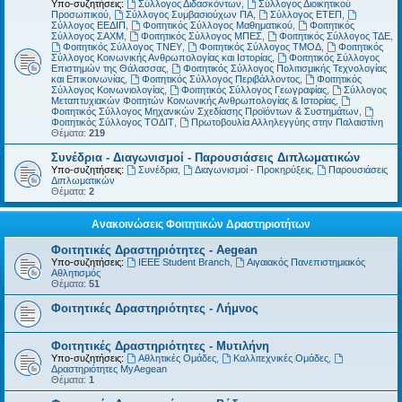
Υπο-συζητήσεις:
Σύλλογος Διδασκόντων
,
Σύλλογος Διοικητικού
Προσωπικού
,
Σύλλογος Συμβασιούχων ΠΑ
,
Σύλλογος ΕΤΕΠ
,
Σύλλογος ΕΕΔΙΠ
,
Φοιτητικός Σύλλογος Μαθηματικού
,
Φοιτητικός
Σύλλογος ΣΑΧΜ
,
Φοιτητικός Σύλλογος ΜΠΕΣ
,
Φοιτητικός Σύλλογος ΤΔΕ
,
Φοιτητικός Σύλλογος ΤΝΕΥ
,
Φοιτητικός Σύλλογος ΤΜΟΔ
,
Φοιτητικός
Σύλλογος Κοινωνικής Ανθρωπολογίας και Ιστορίας
,
Φοιτητικός Σύλλογος
Επιστημών της Θάλασσας
,
Φοιτητικός Σύλλογος Πολιτισμικής Τεχνολογίας
και Επικοινωνίας
,
Φοιτητικός Σύλλογος Περιβάλλοντος
,
Φοιτητικός
Σύλλογος Κοινωνιολογίας
,
Φοιτητικός Σύλλογος Γεωγραφίας
,
Σύλλογος
Μεταπτυχιακών Φοιτητών Κοινωνικής Ανθρωπολογίας & Ιστορίας
,
Φοιτητικός Σύλλογος Μηχανικών Σχεδίασης Προϊόντων & Συστημάτων
,
Φοιτητικός Σύλλογος ΤΟΔΙΤ
,
Πρωτοβουλία Αλληλεγγύης στην Παλαιστίνη
Θέματα:
219
Συνέδρια - Διαγωνισμοί - Παρουσιάσεις Διπλωματικών
Υπο-συζητήσεις:
Συνέδρια
,
Διαγωνισμοί - Προκηρύξεις
,
Παρουσιάσεις
Διπλωματικών
Θέματα:
2
Ανακοινώσεις Φοιτητικών Δραστηριοτήτων
Φοιτητικές Δραστηριότητες - Aegean
Υπο-συζητήσεις:
IEEE Student Branch
,
Αιγαιακός Πανεπιστημιακός
Αθλητισμός
Θέματα:
51
Φοιτητικές Δραστηριότητες - Λήμνος
Φοιτητικές Δραστηριότητες - Μυτιλήνη
Υπο-συζητήσεις:
Αθλητικές Ομάδες
,
Καλλιτεχνικές Ομάδες
,
Δραστηριότητες MyAegean
Θέματα:
1