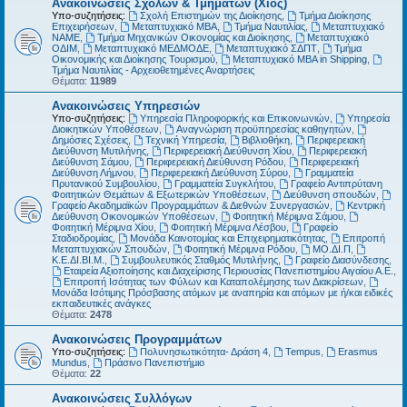
Ανακοινώσεις Σχολών & Τμημάτων (Χίος)
Υπο-συζητήσεις:
Σχολή Επιστημών της Διοίκησης
,
Τμήμα Διοίκησης
Επιχειρήσεων
,
Μεταπτυχιακό MBA
,
Τμήμα Ναυτιλίας
,
Μεταπτυχιακό
ΝΑΜΕ
,
Τμήμα Μηχανικών Οικονομίας και Διοίκησης
,
Μεταπτυχιακό
ΟΔΙΜ
,
Μεταπτυχιακό ΜΕΔΜΟΔΕ
,
Μεταπτυχιακό ΣΔΠΤ
,
Τμήμα
Οικονομικής και Διοίκησης Τουρισμού
,
Μεταπτυχιακό MBA in Shipping
,
Τμήμα Ναυτιλίας - Αρχειοθετημένες Αναρτήσεις
Θέματα:
11989
Ανακοινώσεις Υπηρεσιών
Υπο-συζητήσεις:
Υπηρεσία Πληροφορικής και Επικοινωνιών
,
Υπηρεσία
Διοικητικών Υποθέσεων
,
Αναγνώριση προϋπηρεσίας καθηγητών
,
Δημόσιες Σχέσεις
,
Τεχνική Υπηρεσία
,
Βιβλιοθήκη
,
Περιφερειακή
Διεύθυνση Μυτιλήνης
,
Περιφερειακή Διεύθυνση Χίου
,
Περιφερειακή
Διεύθυνση Σάμου
,
Περιφερειακή Διεύθυνση Ρόδου
,
Περιφερειακή
Διεύθυνση Λήμνου
,
Περιφερειακή Διεύθυνση Σύρου
,
Γραμματεία
Πρυτανικού Συμβουλίου
,
Γραμματεία Συγκλήτου
,
Γραφείο Αντιπρύτανη
Φοιτητικών Θεμάτων & Εξωτερικών Υποθέσεων
,
Διεύθυνση σπουδών
,
Γραφείο Ακαδημαϊκών Προγραμμάτων & Διεθνών Συνεργασιών
,
Κεντρική
Διεύθυνση Οικονομικών Υποθέσεων
,
Φοιτητική Μέριμνα Σάμου
,
Φοιτητική Μέριμνα Χίου
,
Φοιτητική Μέριμνα Λέσβου
,
Γραφείο
Σταδιοδρομίας
,
Μονάδα Καινοτομίας και Επιχειρηματικότητας
,
Επιτροπή
Μεταπτυχιακών Σπουδών
,
Φοιτητική Μέριμνα Ρόδου
,
ΜΟ.ΔΙ.Π
,
Κ.Ε.ΔΙ.ΒΙ.Μ.
,
Συμβουλευτικός Σταθμός Μυτιλήνης
,
Γραφείο Διασύνδεσης
,
Εταιρεία Αξιοποίησης και Διαχείρισης Περιουσίας Πανεπιστημίου Αιγαίου Α.Ε.
,
Επιτροπή Ισότητας των Φύλων και Καταπολέμησης των Διακρίσεων
,
Μονάδα Ισότιμης Πρόσβασης ατόμων με αναπηρία και ατόμων με ή/και ειδικές
εκπαιδευτικές ανάγκες
Θέματα:
2478
Ανακοινώσεις Προγραμμάτων
Υπο-συζητήσεις:
Πολυνησιωτικότητα- Δράση 4
,
Tempus
,
Erasmus
Mundus
,
Πράσινο Πανεπιστήμιο
Θέματα:
22
Ανακοινώσεις Συλλόγων