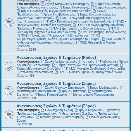
Κεντρική Σελίδα Σχολής
Υπο-συζητήσεις:
Σχολή Κοινωνικών Επιστημών
,
Τμήμα Κοινωνικής
Ανθρωπολογίας και Ιστορίας
,
Τμήμα Γεωγραφίας
,
Τμήμα Κοινωνιολογίας
,
Τμήμα Πολιτισμικής Τεχνολογίας και Επικοινωνίας
,
Σχολή
Περιβάλλοντος
,
Τμήμα Περιβάλλοντος
,
Τμήμα Ωκεανογραφίας και
Θαλασσίων Βιοεπιστημών
,
ΠΜΣ - Γεωγραφία και Εφαρμοσμένη
Γεωπληροφορική
,
ΠΜΣ - Κοινωνική και Ιστορική Ανθρωπολογία
,
ΠΜΣ -
Περιβαλλοντική Πολιτική και Διαχείριση
,
Π.Μ.Σ Ολοκληρωμένη Διαχείριση
Παράκτιων Περιοχών
,
Π.Μ.Σ Διατήρηση της Βιοποικιλότητας
,
Π.Μ.Σ
Οικολογική Μηχανική & Κλιματική Αλλαγή
,
ΠΜΣ Επιστήμες Περιβάλλοντος
,
ΠΜΣ - Πολιτισμική Πληροφορική & Επικοινωνία
,
ΠΜΣ
Ανθρωπογεωγραφία, Ανάπτυξη και Σχεδιασμός του Χώρου
,
ΠΜΣ Φυσικοί
Κίνδυνοι και Αντιμετώπιση Καταστροφών
,
ΠΜΣ Research in Marine
Sciences
Θέματα:
2699
Ανακοινώσεις Σχολών & Τμημάτων (Ρόδος)
Υπο-συζητήσεις:
Σχολή Ανθρωπιστικών Επιστημών
,
Παιδαγωγικό Τμήμα
Δημοτικής Εκπαίδευσης
,
Τμήμα Επιστημών της Προσχολικής Αγωγής
,
Τμήμα Μεσογειακών Σπουδών
,
Π.Μ.Σ. Μοντέλα Σχεδιασμού & Ανάπτυξης
Εκπαιδευτικών Μονάδων
,
Π.Μ.Σ. Παιδικό Βιβλίο και Παιδαγωγικό Υλικό
Θέματα:
498
Ανακοινώσεις Σχολών & Τμημάτων (Σάμος)
Υπο-συζητήσεις:
Σχολή Θετικών Επιστημών
,
Τμήμα Μαθηματικών
,
Μεταπτυχιακό Μαθηματικού
,
Τμήμα Στατιστικής
,
Μεταπτυχιακό
Στατιστικής
,
Τμήμα Πληροφορικής
,
Μεταπτυχιακό Πληροφορικής
Θέματα:
1389
Ανακοινώσεις Σχολών & Τμημάτων (Σύρος)
Υπο-συζητήσεις:
Πολυτεχνική Σχολή
,
Τμήμα Μηχανικών Σχεδίασης
Προϊόντων και Συστημάτων
,
Μεταπτυχιακό Σχεδίασης Προϊόντων και
Συστημάτων
,
Μεταπτυχιακό Ομοιοπαθητικής
,
Γενικές Ανακοινώσεις
Σύρου
Θέματα:
81