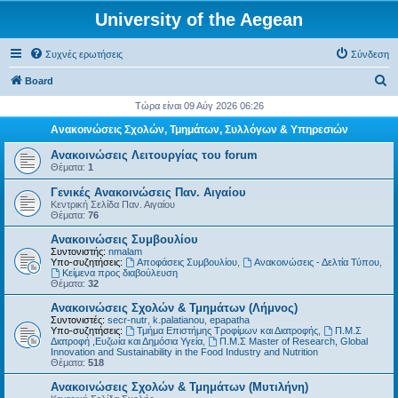
University of the Aegean
Συχνές ερωτήσεις
Σύνδεση
Α
Board
ν
Τώρα είναι 09 Αύγ 2026 06:26
α
Ανακοινώσεις Σχολών, Τμημάτων, Συλλόγων & Υπηρεσιών
ζ
Ανακοινώσεις Λειτουργίας του forum
ή
Θέματα:
1
τ
Γενικές Ανακοινώσεις Παν. Αιγαίου
Κεντρική Σελίδα Παν. Αιγαίου
η
Θέματα:
76
σ
Ανακοινώσεις Συμβουλίου
η
Συντονιστής:
nmalam
Υπο-συζητήσεις:
Αποφάσεις Συμβουλίου
,
Ανακοινώσεις - Δελτία Τύπου
,
Kείμενα προς διαβούλευση
Θέματα:
32
Ανακοινώσεις Σχολών & Τμημάτων (Λήμνος)
Συντονιστές:
secr-nutr
,
k.palatianou
,
epapatha
Υπο-συζητήσεις:
Τμήμα Επιστήμης Τροφίμων και Διατροφής
,
Π.Μ.Σ
Διατροφή ,Ευζωία και Δημόσια Υγεία
,
Π.Μ.Σ Master of Research, Global
Innovation and Sustainability in the Food Industry and Nutrition
Θέματα:
518
Ανακοινώσεις Σχολών & Τμημάτων (Μυτιλήνη)