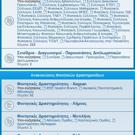
Υπο-συζητήσεις:
Σύλλογος Διδασκόντων
,
Σύλλογος Διοικητικού
Προσωπικού
,
Σύλλογος Συμβασιούχων ΠΑ
,
Σύλλογος ΕΤΕΠ
,
Σύλλογος ΕΕΔΙΠ
,
Φοιτητικός Σύλλογος Μαθηματικού
,
Φοιτητικός
Σύλλογος ΣΑΧΜ
,
Φοιτητικός Σύλλογος ΜΠΕΣ
,
Φοιτητικός Σύλλογος ΤΔΕ
,
Φοιτητικός Σύλλογος ΤΝΕΥ
,
Φοιτητικός Σύλλογος ΤΜΟΔ
,
Φοιτητικός
Σύλλογος Κοινωνικής Ανθρωπολογίας και Ιστορίας
,
Φοιτητικός Σύλλογος
Επιστημών της Θάλασσας
,
Φοιτητικός Σύλλογος Πολιτισμικής Τεχνολογίας
και Επικοινωνίας
,
Φοιτητικός Σύλλογος Περιβάλλοντος
,
Φοιτητικός
Σύλλογος Κοινωνιολογίας
,
Φοιτητικός Σύλλογος Γεωγραφίας
,
Σύλλογος
Μεταπτυχιακών Φοιτητών Κοινωνικής Ανθρωπολογίας & Ιστορίας
,
Φοιτητικός Σύλλογος Μηχανικών Σχεδίασης Προϊόντων & Συστημάτων
,
Φοιτητικός Σύλλογος ΤΟΔΙΤ
,
Πρωτοβουλία Αλληλεγγύης στην Παλαιστίνη
Θέματα:
219
Συνέδρια - Διαγωνισμοί - Παρουσιάσεις Διπλωματικών
Υπο-συζητήσεις:
Συνέδρια
,
Διαγωνισμοί - Προκηρύξεις
,
Παρουσιάσεις
Διπλωματικών
Θέματα:
2
Ανακοινώσεις Φοιτητικών Δραστηριοτήτων
Φοιτητικές Δραστηριότητες - Aegean
Υπο-συζητήσεις:
IEEE Student Branch
,
Αιγαιακός Πανεπιστημιακός
Αθλητισμός
Θέματα:
51
Φοιτητικές Δραστηριότητες - Λήμνος
Φοιτητικές Δραστηριότητες - Μυτιλήνη
Υπο-συζητήσεις:
Αθλητικές Ομάδες
,
Καλλιτεχνικές Ομάδες
,
Δραστηριότητες MyAegean
Θέματα:
1