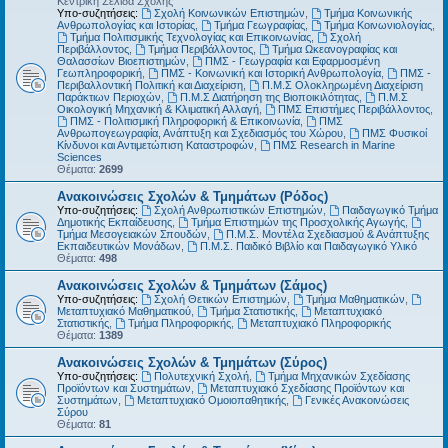
Κεντρική Σελίδα Σχολής
Υπο-συζητήσεις:
Σχολή Κοινωνικών Επιστημών
,
Τμήμα Κοινωνικής
Ανθρωπολογίας και Ιστορίας
,
Τμήμα Γεωγραφίας
,
Τμήμα Κοινωνιολογίας
,
Τμήμα Πολιτισμικής Τεχνολογίας και Επικοινωνίας
,
Σχολή
Περιβάλλοντος
,
Τμήμα Περιβάλλοντος
,
Τμήμα Ωκεανογραφίας και
Θαλασσίων Βιοεπιστημών
,
ΠΜΣ - Γεωγραφία και Εφαρμοσμένη
Γεωπληροφορική
,
ΠΜΣ - Κοινωνική και Ιστορική Ανθρωπολογία
,
ΠΜΣ -
Περιβαλλοντική Πολιτική και Διαχείριση
,
Π.Μ.Σ Ολοκληρωμένη Διαχείριση
Παράκτιων Περιοχών
,
Π.Μ.Σ Διατήρηση της Βιοποικιλότητας
,
Π.Μ.Σ
Οικολογική Μηχανική & Κλιματική Αλλαγή
,
ΠΜΣ Επιστήμες Περιβάλλοντος
,
ΠΜΣ - Πολιτισμική Πληροφορική & Επικοινωνία
,
ΠΜΣ
Ανθρωπογεωγραφία, Ανάπτυξη και Σχεδιασμός του Χώρου
,
ΠΜΣ Φυσικοί
Κίνδυνοι και Αντιμετώπιση Καταστροφών
,
ΠΜΣ Research in Marine
Sciences
Θέματα:
2699
Ανακοινώσεις Σχολών & Τμημάτων (Ρόδος)
Υπο-συζητήσεις:
Σχολή Ανθρωπιστικών Επιστημών
,
Παιδαγωγικό Τμήμα
Δημοτικής Εκπαίδευσης
,
Τμήμα Επιστημών της Προσχολικής Αγωγής
,
Τμήμα Μεσογειακών Σπουδών
,
Π.Μ.Σ. Μοντέλα Σχεδιασμού & Ανάπτυξης
Εκπαιδευτικών Μονάδων
,
Π.Μ.Σ. Παιδικό Βιβλίο και Παιδαγωγικό Υλικό
Θέματα:
498
Ανακοινώσεις Σχολών & Τμημάτων (Σάμος)
Υπο-συζητήσεις:
Σχολή Θετικών Επιστημών
,
Τμήμα Μαθηματικών
,
Μεταπτυχιακό Μαθηματικού
,
Τμήμα Στατιστικής
,
Μεταπτυχιακό
Στατιστικής
,
Τμήμα Πληροφορικής
,
Μεταπτυχιακό Πληροφορικής
Θέματα:
1389
Ανακοινώσεις Σχολών & Τμημάτων (Σύρος)
Υπο-συζητήσεις:
Πολυτεχνική Σχολή
,
Τμήμα Μηχανικών Σχεδίασης
Προϊόντων και Συστημάτων
,
Μεταπτυχιακό Σχεδίασης Προϊόντων και
Συστημάτων
,
Μεταπτυχιακό Ομοιοπαθητικής
,
Γενικές Ανακοινώσεις
Σύρου
Θέματα:
81