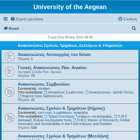
University of the Aegean
Συχνές ερωτήσεις
Σύνδεση
Α
Board
ν
Τώρα είναι 08 Αύγ 2026 08:09
α
Ανακοινώσεις Σχολών, Τμημάτων, Συλλόγων & Υπηρεσιών
ζ
Ανακοινώσεις Λειτουργίας του forum
ή
Θέματα:
1
τ
Γενικές Ανακοινώσεις Παν. Αιγαίου
Κεντρική Σελίδα Παν. Αιγαίου
η
Θέματα:
76
σ
Ανακοινώσεις Συμβουλίου
η
Συντονιστής:
nmalam
Υπο-συζητήσεις:
Αποφάσεις Συμβουλίου
,
Ανακοινώσεις - Δελτία Τύπου
,
Kείμενα προς διαβούλευση
Θέματα:
32
Ανακοινώσεις Σχολών & Τμημάτων (Λήμνος)
Συντονιστές:
secr-nutr
,
k.palatianou
,
epapatha
Υπο-συζητήσεις:
Τμήμα Επιστήμης Τροφίμων και Διατροφής
,
Π.Μ.Σ
Διατροφή ,Ευζωία και Δημόσια Υγεία
,
Π.Μ.Σ Master of Research, Global
Innovation and Sustainability in the Food Industry and Nutrition
Θέματα:
518
Ανακοινώσεις Σχολών & Τμημάτων (Μυτιλήνη)