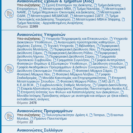
Ανακοινώσεις Σχολών & Τμημάτων (Χίος)
Υπο-συζητήσεις:
Σχολή Επιστημών της Διοίκησης
,
Τμήμα Διοίκησης
Επιχειρήσεων
,
Μεταπτυχιακό MBA
,
Τμήμα Ναυτιλίας
,
Μεταπτυχιακό
ΝΑΜΕ
,
Τμήμα Μηχανικών Οικονομίας και Διοίκησης
,
Μεταπτυχιακό
ΟΔΙΜ
,
Μεταπτυχιακό ΜΕΔΜΟΔΕ
,
Μεταπτυχιακό ΣΔΠΤ
,
Τμήμα
Οικονομικής και Διοίκησης Τουρισμού
,
Μεταπτυχιακό MBA in Shipping
,
Τμήμα Ναυτιλίας - Αρχειοθετημένες Αναρτήσεις
Θέματα:
11989
Ανακοινώσεις Υπηρεσιών
Υπο-συζητήσεις:
Υπηρεσία Πληροφορικής και Επικοινωνιών
,
Υπηρεσία
Διοικητικών Υποθέσεων
,
Αναγνώριση προϋπηρεσίας καθηγητών
,
Δημόσιες Σχέσεις
,
Τεχνική Υπηρεσία
,
Βιβλιοθήκη
,
Περιφερειακή
Διεύθυνση Μυτιλήνης
,
Περιφερειακή Διεύθυνση Χίου
,
Περιφερειακή
Διεύθυνση Σάμου
,
Περιφερειακή Διεύθυνση Ρόδου
,
Περιφερειακή
Διεύθυνση Λήμνου
,
Περιφερειακή Διεύθυνση Σύρου
,
Γραμματεία
Πρυτανικού Συμβουλίου
,
Γραμματεία Συγκλήτου
,
Γραφείο Αντιπρύτανη
Φοιτητικών Θεμάτων & Εξωτερικών Υποθέσεων
,
Διεύθυνση σπουδών
,
Γραφείο Ακαδημαϊκών Προγραμμάτων & Διεθνών Συνεργασιών
,
Κεντρική
Διεύθυνση Οικονομικών Υποθέσεων
,
Φοιτητική Μέριμνα Σάμου
,
Φοιτητική Μέριμνα Χίου
,
Φοιτητική Μέριμνα Λέσβου
,
Γραφείο
Σταδιοδρομίας
,
Μονάδα Καινοτομίας και Επιχειρηματικότητας
,
Επιτροπή
Μεταπτυχιακών Σπουδών
,
Φοιτητική Μέριμνα Ρόδου
,
ΜΟ.ΔΙ.Π
,
Κ.Ε.ΔΙ.ΒΙ.Μ.
,
Συμβουλευτικός Σταθμός Μυτιλήνης
,
Γραφείο Διασύνδεσης
,
Εταιρεία Αξιοποίησης και Διαχείρισης Περιουσίας Πανεπιστημίου Αιγαίου Α.Ε.
,
Επιτροπή Ισότητας των Φύλων και Καταπολέμησης των Διακρίσεων
,
Μονάδα Ισότιμης Πρόσβασης ατόμων με αναπηρία και ατόμων με ή/και ειδικές
εκπαιδευτικές ανάγκες
Θέματα:
2478
Ανακοινώσεις Προγραμμάτων
Υπο-συζητήσεις:
Πολυνησιωτικότητα- Δράση 4
,
Tempus
,
Erasmus
Mundus
,
Πράσινο Πανεπιστήμιο
Θέματα:
22
Ανακοινώσεις Συλλόγων