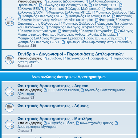
Υπο-συζητήσεις:
Σύλλογος Διδασκόντων
,
Σύλλογος Διοικητικού
Προσωπικού
,
Σύλλογος Συμβασιούχων ΠΑ
,
Σύλλογος ΕΤΕΠ
,
Σύλλογος ΕΕΔΙΠ
,
Φοιτητικός Σύλλογος Μαθηματικού
,
Φοιτητικός
Σύλλογος ΣΑΧΜ
,
Φοιτητικός Σύλλογος ΜΠΕΣ
,
Φοιτητικός Σύλλογος ΤΔΕ
,
Φοιτητικός Σύλλογος ΤΝΕΥ
,
Φοιτητικός Σύλλογος ΤΜΟΔ
,
Φοιτητικός
Σύλλογος Κοινωνικής Ανθρωπολογίας και Ιστορίας
,
Φοιτητικός Σύλλογος
Επιστημών της Θάλασσας
,
Φοιτητικός Σύλλογος Πολιτισμικής Τεχνολογίας
και Επικοινωνίας
,
Φοιτητικός Σύλλογος Περιβάλλοντος
,
Φοιτητικός
Σύλλογος Κοινωνιολογίας
,
Φοιτητικός Σύλλογος Γεωγραφίας
,
Σύλλογος
Μεταπτυχιακών Φοιτητών Κοινωνικής Ανθρωπολογίας & Ιστορίας
,
Φοιτητικός Σύλλογος Μηχανικών Σχεδίασης Προϊόντων & Συστημάτων
,
Φοιτητικός Σύλλογος ΤΟΔΙΤ
,
Πρωτοβουλία Αλληλεγγύης στην Παλαιστίνη
Θέματα:
219
Συνέδρια - Διαγωνισμοί - Παρουσιάσεις Διπλωματικών
Υπο-συζητήσεις:
Συνέδρια
,
Διαγωνισμοί - Προκηρύξεις
,
Παρουσιάσεις
Διπλωματικών
Θέματα:
2
Ανακοινώσεις Φοιτητικών Δραστηριοτήτων
Φοιτητικές Δραστηριότητες - Aegean
Υπο-συζητήσεις:
IEEE Student Branch
,
Αιγαιακός Πανεπιστημιακός
Αθλητισμός
Θέματα:
51
Φοιτητικές Δραστηριότητες - Λήμνος
Φοιτητικές Δραστηριότητες - Μυτιλήνη
Υπο-συζητήσεις:
Αθλητικές Ομάδες
,
Καλλιτεχνικές Ομάδες
,
Δραστηριότητες MyAegean
Θέματα:
1