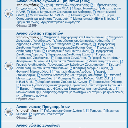
Ανακοινώσεις Σχολών & Τμημάτων (Χίος)
Υπο-συζητήσεις:
Σχολή Επιστημών της Διοίκησης
,
Τμήμα Διοίκησης
Επιχειρήσεων
,
Μεταπτυχιακό MBA
,
Τμήμα Ναυτιλίας
,
Μεταπτυχιακό
ΝΑΜΕ
,
Τμήμα Μηχανικών Οικονομίας και Διοίκησης
,
Μεταπτυχιακό
ΟΔΙΜ
,
Μεταπτυχιακό ΜΕΔΜΟΔΕ
,
Μεταπτυχιακό ΣΔΠΤ
,
Τμήμα
Οικονομικής και Διοίκησης Τουρισμού
,
Μεταπτυχιακό MBA in Shipping
,
Τμήμα Ναυτιλίας - Αρχειοθετημένες Αναρτήσεις
Θέματα:
11989
Ανακοινώσεις Υπηρεσιών
Υπο-συζητήσεις:
Υπηρεσία Πληροφορικής και Επικοινωνιών
,
Υπηρεσία
Διοικητικών Υποθέσεων
,
Αναγνώριση προϋπηρεσίας καθηγητών
,
Δημόσιες Σχέσεις
,
Τεχνική Υπηρεσία
,
Βιβλιοθήκη
,
Περιφερειακή
Διεύθυνση Μυτιλήνης
,
Περιφερειακή Διεύθυνση Χίου
,
Περιφερειακή
Διεύθυνση Σάμου
,
Περιφερειακή Διεύθυνση Ρόδου
,
Περιφερειακή
Διεύθυνση Λήμνου
,
Περιφερειακή Διεύθυνση Σύρου
,
Γραμματεία
Πρυτανικού Συμβουλίου
,
Γραμματεία Συγκλήτου
,
Γραφείο Αντιπρύτανη
Φοιτητικών Θεμάτων & Εξωτερικών Υποθέσεων
,
Διεύθυνση σπουδών
,
Γραφείο Ακαδημαϊκών Προγραμμάτων & Διεθνών Συνεργασιών
,
Κεντρική
Διεύθυνση Οικονομικών Υποθέσεων
,
Φοιτητική Μέριμνα Σάμου
,
Φοιτητική Μέριμνα Χίου
,
Φοιτητική Μέριμνα Λέσβου
,
Γραφείο
Σταδιοδρομίας
,
Μονάδα Καινοτομίας και Επιχειρηματικότητας
,
Επιτροπή
Μεταπτυχιακών Σπουδών
,
Φοιτητική Μέριμνα Ρόδου
,
ΜΟ.ΔΙ.Π
,
Κ.Ε.ΔΙ.ΒΙ.Μ.
,
Συμβουλευτικός Σταθμός Μυτιλήνης
,
Γραφείο Διασύνδεσης
,
Εταιρεία Αξιοποίησης και Διαχείρισης Περιουσίας Πανεπιστημίου Αιγαίου Α.Ε.
,
Επιτροπή Ισότητας των Φύλων και Καταπολέμησης των Διακρίσεων
,
Μονάδα Ισότιμης Πρόσβασης ατόμων με αναπηρία και ατόμων με ή/και ειδικές
εκπαιδευτικές ανάγκες
Θέματα:
2478
Ανακοινώσεις Προγραμμάτων
Υπο-συζητήσεις:
Πολυνησιωτικότητα- Δράση 4
,
Tempus
,
Erasmus
Mundus
,
Πράσινο Πανεπιστήμιο
Θέματα:
22
Ανακοινώσεις Συλλόγων