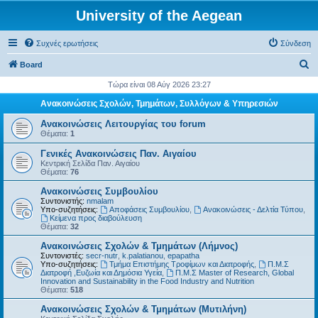
University of the Aegean
Συχνές ερωτήσεις
Σύνδεση
Α
Board
ν
Τώρα είναι 08 Αύγ 2026 23:27
α
Ανακοινώσεις Σχολών, Τμημάτων, Συλλόγων & Υπηρεσιών
ζ
Ανακοινώσεις Λειτουργίας του forum
ή
Θέματα:
1
τ
Γενικές Ανακοινώσεις Παν. Αιγαίου
Κεντρική Σελίδα Παν. Αιγαίου
η
Θέματα:
76
σ
Ανακοινώσεις Συμβουλίου
η
Συντονιστής:
nmalam
Υπο-συζητήσεις:
Αποφάσεις Συμβουλίου
,
Ανακοινώσεις - Δελτία Τύπου
,
Kείμενα προς διαβούλευση
Θέματα:
32
Ανακοινώσεις Σχολών & Τμημάτων (Λήμνος)
Συντονιστές:
secr-nutr
,
k.palatianou
,
epapatha
Υπο-συζητήσεις:
Τμήμα Επιστήμης Τροφίμων και Διατροφής
,
Π.Μ.Σ
Διατροφή ,Ευζωία και Δημόσια Υγεία
,
Π.Μ.Σ Master of Research, Global
Innovation and Sustainability in the Food Industry and Nutrition
Θέματα:
518
Ανακοινώσεις Σχολών & Τμημάτων (Μυτιλήνη)