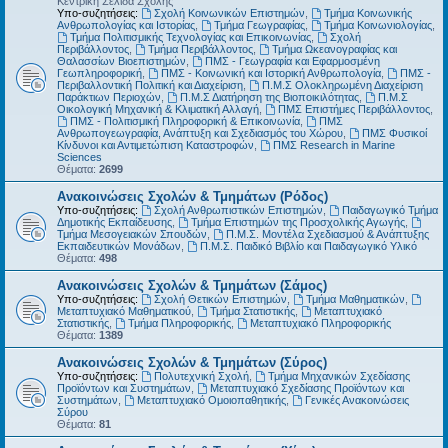
Κεντρική Σελίδα Σχολής
Υπο-συζητήσεις:
Σχολή Κοινωνικών Επιστημών
,
Τμήμα Κοινωνικής
Ανθρωπολογίας και Ιστορίας
,
Τμήμα Γεωγραφίας
,
Τμήμα Κοινωνιολογίας
,
Τμήμα Πολιτισμικής Τεχνολογίας και Επικοινωνίας
,
Σχολή
Περιβάλλοντος
,
Τμήμα Περιβάλλοντος
,
Τμήμα Ωκεανογραφίας και
Θαλασσίων Βιοεπιστημών
,
ΠΜΣ - Γεωγραφία και Εφαρμοσμένη
Γεωπληροφορική
,
ΠΜΣ - Κοινωνική και Ιστορική Ανθρωπολογία
,
ΠΜΣ -
Περιβαλλοντική Πολιτική και Διαχείριση
,
Π.Μ.Σ Ολοκληρωμένη Διαχείριση
Παράκτιων Περιοχών
,
Π.Μ.Σ Διατήρηση της Βιοποικιλότητας
,
Π.Μ.Σ
Οικολογική Μηχανική & Κλιματική Αλλαγή
,
ΠΜΣ Επιστήμες Περιβάλλοντος
,
ΠΜΣ - Πολιτισμική Πληροφορική & Επικοινωνία
,
ΠΜΣ
Ανθρωπογεωγραφία, Ανάπτυξη και Σχεδιασμός του Χώρου
,
ΠΜΣ Φυσικοί
Κίνδυνοι και Αντιμετώπιση Καταστροφών
,
ΠΜΣ Research in Marine
Sciences
Θέματα:
2699
Ανακοινώσεις Σχολών & Τμημάτων (Ρόδος)
Υπο-συζητήσεις:
Σχολή Ανθρωπιστικών Επιστημών
,
Παιδαγωγικό Τμήμα
Δημοτικής Εκπαίδευσης
,
Τμήμα Επιστημών της Προσχολικής Αγωγής
,
Τμήμα Μεσογειακών Σπουδών
,
Π.Μ.Σ. Μοντέλα Σχεδιασμού & Ανάπτυξης
Εκπαιδευτικών Μονάδων
,
Π.Μ.Σ. Παιδικό Βιβλίο και Παιδαγωγικό Υλικό
Θέματα:
498
Ανακοινώσεις Σχολών & Τμημάτων (Σάμος)
Υπο-συζητήσεις:
Σχολή Θετικών Επιστημών
,
Τμήμα Μαθηματικών
,
Μεταπτυχιακό Μαθηματικού
,
Τμήμα Στατιστικής
,
Μεταπτυχιακό
Στατιστικής
,
Τμήμα Πληροφορικής
,
Μεταπτυχιακό Πληροφορικής
Θέματα:
1389
Ανακοινώσεις Σχολών & Τμημάτων (Σύρος)
Υπο-συζητήσεις:
Πολυτεχνική Σχολή
,
Τμήμα Μηχανικών Σχεδίασης
Προϊόντων και Συστημάτων
,
Μεταπτυχιακό Σχεδίασης Προϊόντων και
Συστημάτων
,
Μεταπτυχιακό Ομοιοπαθητικής
,
Γενικές Ανακοινώσεις
Σύρου
Θέματα:
81