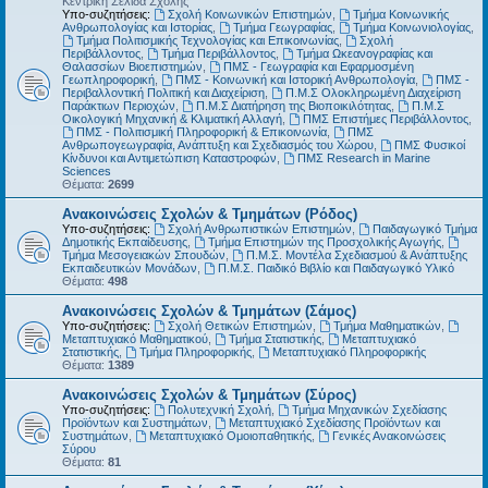
Κεντρική Σελίδα Σχολής
Υπο-συζητήσεις:
Σχολή Κοινωνικών Επιστημών
,
Τμήμα Κοινωνικής
Ανθρωπολογίας και Ιστορίας
,
Τμήμα Γεωγραφίας
,
Τμήμα Κοινωνιολογίας
,
Τμήμα Πολιτισμικής Τεχνολογίας και Επικοινωνίας
,
Σχολή
Περιβάλλοντος
,
Τμήμα Περιβάλλοντος
,
Τμήμα Ωκεανογραφίας και
Θαλασσίων Βιοεπιστημών
,
ΠΜΣ - Γεωγραφία και Εφαρμοσμένη
Γεωπληροφορική
,
ΠΜΣ - Κοινωνική και Ιστορική Ανθρωπολογία
,
ΠΜΣ -
Περιβαλλοντική Πολιτική και Διαχείριση
,
Π.Μ.Σ Ολοκληρωμένη Διαχείριση
Παράκτιων Περιοχών
,
Π.Μ.Σ Διατήρηση της Βιοποικιλότητας
,
Π.Μ.Σ
Οικολογική Μηχανική & Κλιματική Αλλαγή
,
ΠΜΣ Επιστήμες Περιβάλλοντος
,
ΠΜΣ - Πολιτισμική Πληροφορική & Επικοινωνία
,
ΠΜΣ
Ανθρωπογεωγραφία, Ανάπτυξη και Σχεδιασμός του Χώρου
,
ΠΜΣ Φυσικοί
Κίνδυνοι και Αντιμετώπιση Καταστροφών
,
ΠΜΣ Research in Marine
Sciences
Θέματα:
2699
Ανακοινώσεις Σχολών & Τμημάτων (Ρόδος)
Υπο-συζητήσεις:
Σχολή Ανθρωπιστικών Επιστημών
,
Παιδαγωγικό Τμήμα
Δημοτικής Εκπαίδευσης
,
Τμήμα Επιστημών της Προσχολικής Αγωγής
,
Τμήμα Μεσογειακών Σπουδών
,
Π.Μ.Σ. Μοντέλα Σχεδιασμού & Ανάπτυξης
Εκπαιδευτικών Μονάδων
,
Π.Μ.Σ. Παιδικό Βιβλίο και Παιδαγωγικό Υλικό
Θέματα:
498
Ανακοινώσεις Σχολών & Τμημάτων (Σάμος)
Υπο-συζητήσεις:
Σχολή Θετικών Επιστημών
,
Τμήμα Μαθηματικών
,
Μεταπτυχιακό Μαθηματικού
,
Τμήμα Στατιστικής
,
Μεταπτυχιακό
Στατιστικής
,
Τμήμα Πληροφορικής
,
Μεταπτυχιακό Πληροφορικής
Θέματα:
1389
Ανακοινώσεις Σχολών & Τμημάτων (Σύρος)
Υπο-συζητήσεις:
Πολυτεχνική Σχολή
,
Τμήμα Μηχανικών Σχεδίασης
Προϊόντων και Συστημάτων
,
Μεταπτυχιακό Σχεδίασης Προϊόντων και
Συστημάτων
,
Μεταπτυχιακό Ομοιοπαθητικής
,
Γενικές Ανακοινώσεις
Σύρου
Θέματα:
81