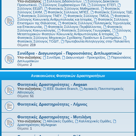
Υπο-συζητήσεις:
Σύλλογος Διδασκόντων
,
Σύλλογος Διοικητικού
Προσωπικού
,
Σύλλογος Συμβασιούχων ΠΑ
,
Σύλλογος ΕΤΕΠ
,
Σύλλογος ΕΕΔΙΠ
,
Φοιτητικός Σύλλογος Μαθηματικού
,
Φοιτητικός
Σύλλογος ΣΑΧΜ
,
Φοιτητικός Σύλλογος ΜΠΕΣ
,
Φοιτητικός Σύλλογος ΤΔΕ
,
Φοιτητικός Σύλλογος ΤΝΕΥ
,
Φοιτητικός Σύλλογος ΤΜΟΔ
,
Φοιτητικός
Σύλλογος Κοινωνικής Ανθρωπολογίας και Ιστορίας
,
Φοιτητικός Σύλλογος
Επιστημών της Θάλασσας
,
Φοιτητικός Σύλλογος Πολιτισμικής Τεχνολογίας
και Επικοινωνίας
,
Φοιτητικός Σύλλογος Περιβάλλοντος
,
Φοιτητικός
Σύλλογος Κοινωνιολογίας
,
Φοιτητικός Σύλλογος Γεωγραφίας
,
Σύλλογος
Μεταπτυχιακών Φοιτητών Κοινωνικής Ανθρωπολογίας & Ιστορίας
,
Φοιτητικός Σύλλογος Μηχανικών Σχεδίασης Προϊόντων & Συστημάτων
,
Φοιτητικός Σύλλογος ΤΟΔΙΤ
,
Πρωτοβουλία Αλληλεγγύης στην Παλαιστίνη
Θέματα:
219
Συνέδρια - Διαγωνισμοί - Παρουσιάσεις Διπλωματικών
Υπο-συζητήσεις:
Συνέδρια
,
Διαγωνισμοί - Προκηρύξεις
,
Παρουσιάσεις
Διπλωματικών
Θέματα:
2
Ανακοινώσεις Φοιτητικών Δραστηριοτήτων
Φοιτητικές Δραστηριότητες - Aegean
Υπο-συζητήσεις:
IEEE Student Branch
,
Αιγαιακός Πανεπιστημιακός
Αθλητισμός
Θέματα:
51
Φοιτητικές Δραστηριότητες - Λήμνος
Φοιτητικές Δραστηριότητες - Μυτιλήνη
Υπο-συζητήσεις:
Αθλητικές Ομάδες
,
Καλλιτεχνικές Ομάδες
,
Δραστηριότητες MyAegean
Θέματα:
1