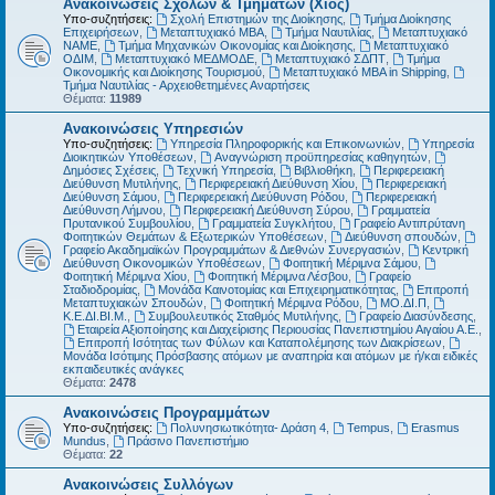
Ανακοινώσεις Σχολών & Τμημάτων (Χίος)
Υπο-συζητήσεις:
Σχολή Επιστημών της Διοίκησης
,
Τμήμα Διοίκησης
Επιχειρήσεων
,
Μεταπτυχιακό MBA
,
Τμήμα Ναυτιλίας
,
Μεταπτυχιακό
ΝΑΜΕ
,
Τμήμα Μηχανικών Οικονομίας και Διοίκησης
,
Μεταπτυχιακό
ΟΔΙΜ
,
Μεταπτυχιακό ΜΕΔΜΟΔΕ
,
Μεταπτυχιακό ΣΔΠΤ
,
Τμήμα
Οικονομικής και Διοίκησης Τουρισμού
,
Μεταπτυχιακό MBA in Shipping
,
Τμήμα Ναυτιλίας - Αρχειοθετημένες Αναρτήσεις
Θέματα:
11989
Ανακοινώσεις Υπηρεσιών
Υπο-συζητήσεις:
Υπηρεσία Πληροφορικής και Επικοινωνιών
,
Υπηρεσία
Διοικητικών Υποθέσεων
,
Αναγνώριση προϋπηρεσίας καθηγητών
,
Δημόσιες Σχέσεις
,
Τεχνική Υπηρεσία
,
Βιβλιοθήκη
,
Περιφερειακή
Διεύθυνση Μυτιλήνης
,
Περιφερειακή Διεύθυνση Χίου
,
Περιφερειακή
Διεύθυνση Σάμου
,
Περιφερειακή Διεύθυνση Ρόδου
,
Περιφερειακή
Διεύθυνση Λήμνου
,
Περιφερειακή Διεύθυνση Σύρου
,
Γραμματεία
Πρυτανικού Συμβουλίου
,
Γραμματεία Συγκλήτου
,
Γραφείο Αντιπρύτανη
Φοιτητικών Θεμάτων & Εξωτερικών Υποθέσεων
,
Διεύθυνση σπουδών
,
Γραφείο Ακαδημαϊκών Προγραμμάτων & Διεθνών Συνεργασιών
,
Κεντρική
Διεύθυνση Οικονομικών Υποθέσεων
,
Φοιτητική Μέριμνα Σάμου
,
Φοιτητική Μέριμνα Χίου
,
Φοιτητική Μέριμνα Λέσβου
,
Γραφείο
Σταδιοδρομίας
,
Μονάδα Καινοτομίας και Επιχειρηματικότητας
,
Επιτροπή
Μεταπτυχιακών Σπουδών
,
Φοιτητική Μέριμνα Ρόδου
,
ΜΟ.ΔΙ.Π
,
Κ.Ε.ΔΙ.ΒΙ.Μ.
,
Συμβουλευτικός Σταθμός Μυτιλήνης
,
Γραφείο Διασύνδεσης
,
Εταιρεία Αξιοποίησης και Διαχείρισης Περιουσίας Πανεπιστημίου Αιγαίου Α.Ε.
,
Επιτροπή Ισότητας των Φύλων και Καταπολέμησης των Διακρίσεων
,
Μονάδα Ισότιμης Πρόσβασης ατόμων με αναπηρία και ατόμων με ή/και ειδικές
εκπαιδευτικές ανάγκες
Θέματα:
2478
Ανακοινώσεις Προγραμμάτων
Υπο-συζητήσεις:
Πολυνησιωτικότητα- Δράση 4
,
Tempus
,
Erasmus
Mundus
,
Πράσινο Πανεπιστήμιο
Θέματα:
22
Ανακοινώσεις Συλλόγων