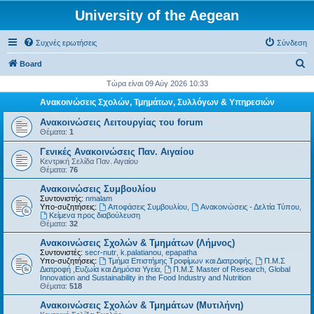
University of the Aegean
Συχνές ερωτήσεις
Σύνδεση
Α
Board
ν
Τώρα είναι 09 Αύγ 2026 10:33
α
Ανακοινώσεις Σχολών, Τμημάτων, Συλλόγων & Υπηρεσιών
ζ
Ανακοινώσεις Λειτουργίας του forum
ή
Θέματα:
1
τ
Γενικές Ανακοινώσεις Παν. Αιγαίου
Κεντρική Σελίδα Παν. Αιγαίου
η
Θέματα:
76
σ
Ανακοινώσεις Συμβουλίου
η
Συντονιστής:
nmalam
Υπο-συζητήσεις:
Αποφάσεις Συμβουλίου
,
Ανακοινώσεις - Δελτία Τύπου
,
Kείμενα προς διαβούλευση
Θέματα:
32
Ανακοινώσεις Σχολών & Τμημάτων (Λήμνος)
Συντονιστές:
secr-nutr
,
k.palatianou
,
epapatha
Υπο-συζητήσεις:
Τμήμα Επιστήμης Τροφίμων και Διατροφής
,
Π.Μ.Σ
Διατροφή ,Ευζωία και Δημόσια Υγεία
,
Π.Μ.Σ Master of Research, Global
Innovation and Sustainability in the Food Industry and Nutrition
Θέματα:
518
Ανακοινώσεις Σχολών & Τμημάτων (Μυτιλήνη)