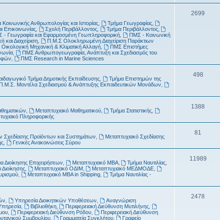
τ
μ
Θ
2699
α
α
 Κοινωνικής Ανθρωπολογίας και Ιστορίας
,
Τμήμα Γεωγραφίας
,
έ
αι Επικοινωνίας
,
Σχολή Περιβάλλοντος
,
Τμήμα Περιβάλλοντος
,
τ
 - Γεωγραφία και Εφαρμοσμένη Γεωπληροφορική
,
ΠΜΣ - Κοινωνική
μ
ή και Διαχείριση
,
Π.Μ.Σ Ολοκληρωμένη Διαχείριση Παράκτιων
α
 Οικολογική Μηχανική & Κλιματική Αλλαγή
,
ΠΜΣ Επιστήμες
α
νωνία
,
ΠΜΣ Ανθρωπογεωγραφία, Ανάπτυξη και Σχεδιασμός του
ροφών
,
ΠΜΣ Research in Marine Sciences
τ
Θ
498
α
αιδαγωγικό Τμήμα Δημοτικής Εκπαίδευσης
,
Τμήμα Επιστημών της
Π.Μ.Σ. Μοντέλα Σχεδιασμού & Ανάπτυξης Εκπαιδευτικών Μονάδων
,
έ
μ
Θ
1388
αθηματικών
,
Μεταπτυχιακό Μαθηματικού
,
Τμήμα Στατιστικής
,
α
τυχιακό Πληροφορικής
έ
τ
μ
Θ
81
 Σχεδίασης Προϊόντων και Συστημάτων
,
Μεταπτυχιακό Σχεδίασης
α
ής
,
Γενικές Ανακοινώσεις Σύρου
α
έ
τ
μ
Θ
11989
α Διοίκησης Επιχειρήσεων
,
Μεταπτυχιακό MBA
,
Τμήμα Ναυτιλίας
,
 Διοίκησης
,
Μεταπτυχιακό ΟΔΙΜ
,
Μεταπτυχιακό ΜΕΔΜΟΔΕ
,
α
α
έ
ουρισμού
,
Μεταπτυχιακό MBA in Shipping
,
Τμήμα Ναυτιλίας -
τ
μ
α
Θ
2478
α
ών
,
Υπηρεσία Διοικητικών Υποθέσεων
,
Αναγνώριση
Υπηρεσία
,
Βιβλιοθήκη
,
Περιφερειακή Διεύθυνση Μυτιλήνης
,
έ
τ
μου
,
Περιφερειακή Διεύθυνση Ρόδου
,
Περιφερειακή Διεύθυνση
ρυτανικού Συμβουλίου
,
Γραμματεία Συγκλήτου
,
Γραφείο