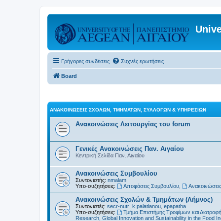
Unive
Γρήγορες συνδέσεις
Συχνές ερωτήσεις
Board
ΑΝΑΚΟΙΝΏΣΕΙΣ ΣΧΟΛΏΝ, ΤΜΗΜΆΤΩΝ, ΣΥΛΛΌΓΩΝ & ΥΠΗΡΕΣΙΏΝ
Ανακοινώσεις Λειτουργίας του forum
Γενικές Ανακοινώσεις Παν. Αιγαίου
Κεντρική Σελίδα Παν. Αιγαίου
Ανακοινώσεις Συμβουλίου
Συντονιστής:
nmalam
Υπο-συζητήσεις:
Αποφάσεις Συμβουλίου
,
Ανακοινώσεις
Ανακοινώσεις Σχολών & Τμημάτων (Λήμνος)
Συντονιστές:
secr-nutr
,
k.palatianou
,
epapatha
Υπο-συζητήσεις:
Τμήμα Επιστήμης Τροφίμων και Διατροφ
Research, Global Innovation and Sustainability in the Food In