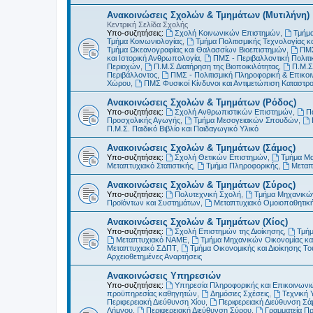
Ανακοινώσεις Σχολών & Τμημάτων (Μυτιλήνη)
Κεντρική Σελίδα Σχολής
Υπο-συζητήσεις:
Σχολή Κοινωνικών Επιστημών
,
Τμήμα
Τμήμα Κοινωνιολογίας
,
Τμήμα Πολιτισμικής Τεχνολογίας κ
Τμήμα Ωκεανογραφίας και Θαλασσίων Βιοεπιστημών
,
ΠΜΣ
και Ιστορική Ανθρωπολογία
,
ΠΜΣ - Περιβαλλοντική Πολιτικ
Περιοχών
,
Π.Μ.Σ Διατήρηση της Βιοποικιλότητας
,
Π.Μ.Σ
Περιβάλλοντος
,
ΠΜΣ - Πολιτισμική Πληροφορική & Επικοι
Χώρου
,
ΠΜΣ Φυσικοί Κίνδυνοι και Αντιμετώπιση Καταστ
Ανακοινώσεις Σχολών & Τμημάτων (Ρόδος)
Υπο-συζητήσεις:
Σχολή Ανθρωπιστικών Επιστημών
,
Π
Προσχολικής Αγωγής
,
Τμήμα Μεσογειακών Σπουδών
,
Π.Μ.Σ. Παιδικό Βιβλίο και Παιδαγωγικό Υλικό
Ανακοινώσεις Σχολών & Τμημάτων (Σάμος)
Υπο-συζητήσεις:
Σχολή Θετικών Επιστημών
,
Τμήμα Μ
Μεταπτυχιακό Στατιστικής
,
Τμήμα Πληροφορικής
,
Μεταπ
Ανακοινώσεις Σχολών & Τμημάτων (Σύρος)
Υπο-συζητήσεις:
Πολυτεχνική Σχολή
,
Τμήμα Μηχανικών
Προϊόντων και Συστημάτων
,
Μεταπτυχιακό Ομοιοπαθητικ
Ανακοινώσεις Σχολών & Τμημάτων (Χίος)
Υπο-συζητήσεις:
Σχολή Επιστημών της Διοίκησης
,
Τμήμ
Μεταπτυχιακό ΝΑΜΕ
,
Τμήμα Μηχανικών Οικονομίας και
Μεταπτυχιακό ΣΔΠΤ
,
Τμήμα Οικονομικής και Διοίκησης Τ
Αρχειοθετημένες Αναρτήσεις
Ανακοινώσεις Υπηρεσιών
Υπο-συζητήσεις:
Υπηρεσία Πληροφορικής και Επικοινωνι
προϋπηρεσίας καθηγητών
,
Δημόσιες Σχέσεις
,
Τεχνική 
Περιφερειακή Διεύθυνση Χίου
,
Περιφερειακή Διεύθυνση Σά
Λήμνου
,
Περιφερειακή Διεύθυνση Σύρου
,
Γραμματεία Π