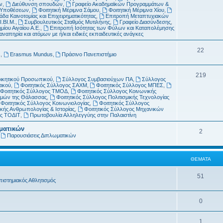
μ
α
ν
,
Διεύθυνση σπουδών
,
Γραφείο Ακαδημαϊκών Προγραμμάτων &
ν Υποθέσεων
,
Φοιτητική Μέριμνα Σάμου
,
Φοιτητική Μέριμνα Χίου
,
α
δα Καινοτομίας και Επιχειρηματικότητας
,
Επιτροπή Μεταπτυχιακών
Ι.ΒΙ.Μ.
,
Συμβουλευτικός Σταθμός Μυτιλήνης
,
Γραφείο Διασύνδεσης
,
τ
μίου Αιγαίου Α.Ε.
,
Επιτροπή Ισότητας των Φύλων και Καταπολέμησης
απηρία και ατόμων με ή/και ειδικές εκπαιδευτικές ανάγκες
α
Θ
22
s
,
Erasmus Mundus
,
Πράσινο Πανεπιστήμιο
έ
Θ
219
μ
οικητικού Προσωπικού
,
Σύλλογος Συμβασιούχων ΠΑ
,
Σύλλογος
τικού
,
Φοιτητικός Σύλλογος ΣΑΧΜ
,
Φοιτητικός Σύλλογος ΜΠΕΣ
,
έ
α
Φοιτητικός Σύλλογος ΤΜΟΔ
,
Φοιτητικός Σύλλογος Κοινωνικής
ημών της Θάλασσας
,
Φοιτητικός Σύλλογος Πολιτισμικής Τεχνολογίας
μ
τ
Φοιτητικός Σύλλογος Κοινωνιολογίας
,
Φοιτητικός Σύλλογος
κής Ανθρωπολογίας & Ιστορίας
,
Φοιτητικός Σύλλογος Μηχανικών
α
α
ος ΤΟΔΙΤ
,
Πρωτοβουλία Αλληλεγγύης στην Παλαιστίνη
τ
ωματικών
Θ
2
,
Παρουσιάσεις Διπλωματικών
α
έ
μ
ΘΈΜΑΤΑ
α
Θ
51
πιστημιακός Αθλητισμός
τ
έ
α
Θ
0
μ
έ
α
Θ
1