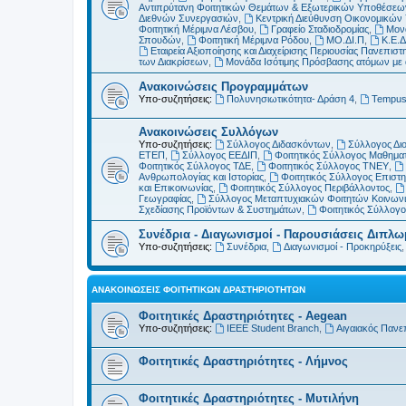
Αντιπρύτανη Φοιτητικών Θεμάτων & Εξωτερικών Υποθέσεω
Διεθνών Συνεργασιών
,
Κεντρική Διεύθυνση Οικονομικώ
Φοιτητική Μέριμνα Λέσβου
,
Γραφείο Σταδιοδρομίας
,
Μονά
Σπουδών
,
Φοιτητική Μέριμνα Ρόδου
,
ΜΟ.ΔΙ.Π
,
Κ.Ε.Δ
Εταιρεία Αξιοποίησης και Διαχείρισης Περιουσίας Πανεπιστη
των Διακρίσεων
,
Μονάδα Ισότιμης Πρόσβασης ατόμων με αν
Ανακοινώσεις Προγραμμάτων
Υπο-συζητήσεις:
Πολυνησιωτικότητα- Δράση 4
,
Tempu
Ανακοινώσεις Συλλόγων
Υπο-συζητήσεις:
Σύλλογος Διδασκόντων
,
Σύλλογος Δι
ΕΤΕΠ
,
Σύλλογος ΕΕΔΙΠ
,
Φοιτητικός Σύλλογος Μαθημα
Φοιτητικός Σύλλογος ΤΔΕ
,
Φοιτητικός Σύλλογος ΤΝΕΥ
,
Ανθρωπολογίας και Ιστορίας
,
Φοιτητικός Σύλλογος Επιστ
και Επικοινωνίας
,
Φοιτητικός Σύλλογος Περιβάλλοντος
,
Γεωγραφίας
,
Σύλλογος Μεταπτυχιακών Φοιτητών Κοινωνι
Σχεδίασης Προϊόντων & Συστημάτων
,
Φοιτητικός Σύλλογ
Συνέδρια - Διαγωνισμοί - Παρουσιάσεις Διπλ
Υπο-συζητήσεις:
Συνέδρια
,
Διαγωνισμοί - Προκηρύξεις
ΑΝΑΚΟΙΝΏΣΕΙΣ ΦΟΙΤΗΤΙΚΏΝ ΔΡΑΣΤΗΡΙΟΤΉΤΩΝ
Φοιτητικές Δραστηριότητες - Aegean
Υπο-συζητήσεις:
IEEE Student Branch
,
Αιγαιακός Πανε
Φοιτητικές Δραστηριότητες - Λήμνος
Φοιτητικές Δραστηριότητες - Μυτιλήνη