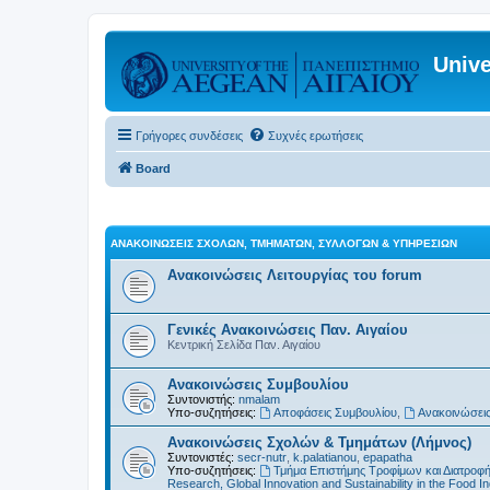
Unive
Γρήγορες συνδέσεις
Συχνές ερωτήσεις
Board
ΑΝΑΚΟΙΝΏΣΕΙΣ ΣΧΟΛΏΝ, ΤΜΗΜΆΤΩΝ, ΣΥΛΛΌΓΩΝ & ΥΠΗΡΕΣΙΏΝ
Ανακοινώσεις Λειτουργίας του forum
Γενικές Ανακοινώσεις Παν. Αιγαίου
Κεντρική Σελίδα Παν. Αιγαίου
Ανακοινώσεις Συμβουλίου
Συντονιστής:
nmalam
Υπο-συζητήσεις:
Αποφάσεις Συμβουλίου
,
Ανακοινώσεις
Ανακοινώσεις Σχολών & Τμημάτων (Λήμνος)
Συντονιστές:
secr-nutr
,
k.palatianou
,
epapatha
Υπο-συζητήσεις:
Τμήμα Επιστήμης Τροφίμων και Διατροφ
Research, Global Innovation and Sustainability in the Food In