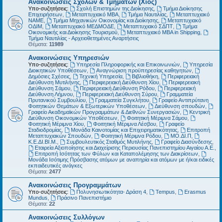
Ανακοινώσεις Σχολών & Τμημάτων (Χίος)
Υπο-συζητήσεις:
Σχολή Επιστημών της Διοίκησης
,
Τμήμα Διοίκησης
Επιχειρήσεων
,
Μεταπτυχιακό MBA
,
Τμήμα Ναυτιλίας
,
Μεταπτυχιακό
ΝΑΜΕ
,
Τμήμα Μηχανικών Οικονομίας και Διοίκησης
,
Μεταπτυχιακό
ΟΔΙΜ
,
Μεταπτυχιακό ΜΕΔΜΟΔΕ
,
Μεταπτυχιακό ΣΔΠΤ
,
Τμήμα
Οικονομικής και Διοίκησης Τουρισμού
,
Μεταπτυχιακό MBA in Shipping
,
Τμήμα Ναυτιλίας - Αρχειοθετημένες Αναρτήσεις
Θέματα:
11989
Ανακοινώσεις Υπηρεσιών
Υπο-συζητήσεις:
Υπηρεσία Πληροφορικής και Επικοινωνιών
,
Υπηρεσία
Διοικητικών Υποθέσεων
,
Αναγνώριση προϋπηρεσίας καθηγητών
,
Δημόσιες Σχέσεις
,
Τεχνική Υπηρεσία
,
Βιβλιοθήκη
,
Περιφερειακή
Διεύθυνση Μυτιλήνης
,
Περιφερειακή Διεύθυνση Χίου
,
Περιφερειακή
Διεύθυνση Σάμου
,
Περιφερειακή Διεύθυνση Ρόδου
,
Περιφερειακή
Διεύθυνση Λήμνου
,
Περιφερειακή Διεύθυνση Σύρου
,
Γραμματεία
Πρυτανικού Συμβουλίου
,
Γραμματεία Συγκλήτου
,
Γραφείο Αντιπρύτανη
Φοιτητικών Θεμάτων & Εξωτερικών Υποθέσεων
,
Διεύθυνση σπουδών
,
Γραφείο Ακαδημαϊκών Προγραμμάτων & Διεθνών Συνεργασιών
,
Κεντρική
Διεύθυνση Οικονομικών Υποθέσεων
,
Φοιτητική Μέριμνα Σάμου
,
Φοιτητική Μέριμνα Χίου
,
Φοιτητική Μέριμνα Λέσβου
,
Γραφείο
Σταδιοδρομίας
,
Μονάδα Καινοτομίας και Επιχειρηματικότητας
,
Επιτροπή
Μεταπτυχιακών Σπουδών
,
Φοιτητική Μέριμνα Ρόδου
,
ΜΟ.ΔΙ.Π
,
Κ.Ε.ΔΙ.ΒΙ.Μ.
,
Συμβουλευτικός Σταθμός Μυτιλήνης
,
Γραφείο Διασύνδεσης
,
Εταιρεία Αξιοποίησης και Διαχείρισης Περιουσίας Πανεπιστημίου Αιγαίου Α.Ε.
,
Επιτροπή Ισότητας των Φύλων και Καταπολέμησης των Διακρίσεων
,
Μονάδα Ισότιμης Πρόσβασης ατόμων με αναπηρία και ατόμων με ή/και ειδικές
εκπαιδευτικές ανάγκες
Θέματα:
2477
Ανακοινώσεις Προγραμμάτων
Υπο-συζητήσεις:
Πολυνησιωτικότητα- Δράση 4
,
Tempus
,
Erasmus
Mundus
,
Πράσινο Πανεπιστήμιο
Θέματα:
22
Ανακοινώσεις Συλλόγων