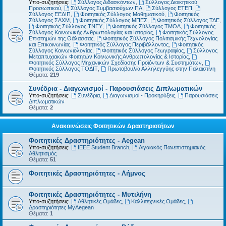
Υπο-συζητήσεις:
Σύλλογος Διδασκόντων
,
Σύλλογος Διοικητικού
Προσωπικού
,
Σύλλογος Συμβασιούχων ΠΑ
,
Σύλλογος ΕΤΕΠ
,
Σύλλογος ΕΕΔΙΠ
,
Φοιτητικός Σύλλογος Μαθηματικού
,
Φοιτητικός
Σύλλογος ΣΑΧΜ
,
Φοιτητικός Σύλλογος ΜΠΕΣ
,
Φοιτητικός Σύλλογος ΤΔΕ
,
Φοιτητικός Σύλλογος ΤΝΕΥ
,
Φοιτητικός Σύλλογος ΤΜΟΔ
,
Φοιτητικός
Σύλλογος Κοινωνικής Ανθρωπολογίας και Ιστορίας
,
Φοιτητικός Σύλλογος
Επιστημών της Θάλασσας
,
Φοιτητικός Σύλλογος Πολιτισμικής Τεχνολογίας
και Επικοινωνίας
,
Φοιτητικός Σύλλογος Περιβάλλοντος
,
Φοιτητικός
Σύλλογος Κοινωνιολογίας
,
Φοιτητικός Σύλλογος Γεωγραφίας
,
Σύλλογος
Μεταπτυχιακών Φοιτητών Κοινωνικής Ανθρωπολογίας & Ιστορίας
,
Φοιτητικός Σύλλογος Μηχανικών Σχεδίασης Προϊόντων & Συστημάτων
,
Φοιτητικός Σύλλογος ΤΟΔΙΤ
,
Πρωτοβουλία Αλληλεγγύης στην Παλαιστίνη
Θέματα:
219
Συνέδρια - Διαγωνισμοί - Παρουσιάσεις Διπλωματικών
Υπο-συζητήσεις:
Συνέδρια
,
Διαγωνισμοί - Προκηρύξεις
,
Παρουσιάσεις
Διπλωματικών
Θέματα:
2
Ανακοινώσεις Φοιτητικών Δραστηριοτήτων
Φοιτητικές Δραστηριότητες - Aegean
Υπο-συζητήσεις:
IEEE Student Branch
,
Αιγαιακός Πανεπιστημιακός
Αθλητισμός
Θέματα:
51
Φοιτητικές Δραστηριότητες - Λήμνος
Φοιτητικές Δραστηριότητες - Μυτιλήνη
Υπο-συζητήσεις:
Αθλητικές Ομάδες
,
Καλλιτεχνικές Ομάδες
,
Δραστηριότητες MyAegean
Θέματα:
1