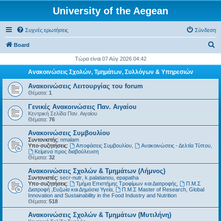
University of the Aegean
Συχνές ερωτήσεις
Σύνδεση
Α
Board
ν
Τώρα είναι 07 Αύγ 2026 04:42
α
Ανακοινώσεις Σχολών, Τμημάτων, Συλλόγων & Υπηρεσιών
ζ
Ανακοινώσεις Λειτουργίας του forum
ή
Θέματα:
1
τ
Γενικές Ανακοινώσεις Παν. Αιγαίου
Κεντρική Σελίδα Παν. Αιγαίου
η
Θέματα:
76
σ
Ανακοινώσεις Συμβουλίου
η
Συντονιστής:
nmalam
Υπο-συζητήσεις:
Αποφάσεις Συμβουλίου
,
Ανακοινώσεις - Δελτία Τύπου
,
Kείμενα προς διαβούλευση
Θέματα:
32
Ανακοινώσεις Σχολών & Τμημάτων (Λήμνος)
Συντονιστές:
secr-nutr
,
k.palatianou
,
epapatha
Υπο-συζητήσεις:
Τμήμα Επιστήμης Τροφίμων και Διατροφής
,
Π.Μ.Σ
Διατροφή ,Ευζωία και Δημόσια Υγεία
,
Π.Μ.Σ Master of Research, Global
Innovation and Sustainability in the Food Industry and Nutrition
Θέματα:
518
Ανακοινώσεις Σχολών & Τμημάτων (Μυτιλήνη)