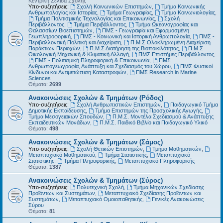
Κεντρική Σελίδα Σχολής
Υπο-συζητήσεις:
Σχολή Κοινωνικών Επιστημών
,
Τμήμα Κοινωνικής
Ανθρωπολογίας και Ιστορίας
,
Τμήμα Γεωγραφίας
,
Τμήμα Κοινωνιολογίας
,
Τμήμα Πολιτισμικής Τεχνολογίας και Επικοινωνίας
,
Σχολή
Περιβάλλοντος
,
Τμήμα Περιβάλλοντος
,
Τμήμα Ωκεανογραφίας και
Θαλασσίων Βιοεπιστημών
,
ΠΜΣ - Γεωγραφία και Εφαρμοσμένη
Γεωπληροφορική
,
ΠΜΣ - Κοινωνική και Ιστορική Ανθρωπολογία
,
ΠΜΣ -
Περιβαλλοντική Πολιτική και Διαχείριση
,
Π.Μ.Σ Ολοκληρωμένη Διαχείριση
Παράκτιων Περιοχών
,
Π.Μ.Σ Διατήρηση της Βιοποικιλότητας
,
Π.Μ.Σ
Οικολογική Μηχανική & Κλιματική Αλλαγή
,
ΠΜΣ Επιστήμες Περιβάλλοντος
,
ΠΜΣ - Πολιτισμική Πληροφορική & Επικοινωνία
,
ΠΜΣ
Ανθρωπογεωγραφία, Ανάπτυξη και Σχεδιασμός του Χώρου
,
ΠΜΣ Φυσικοί
Κίνδυνοι και Αντιμετώπιση Καταστροφών
,
ΠΜΣ Research in Marine
Sciences
Θέματα:
2699
Ανακοινώσεις Σχολών & Τμημάτων (Ρόδος)
Υπο-συζητήσεις:
Σχολή Ανθρωπιστικών Επιστημών
,
Παιδαγωγικό Τμήμα
Δημοτικής Εκπαίδευσης
,
Τμήμα Επιστημών της Προσχολικής Αγωγής
,
Τμήμα Μεσογειακών Σπουδών
,
Π.Μ.Σ. Μοντέλα Σχεδιασμού & Ανάπτυξης
Εκπαιδευτικών Μονάδων
,
Π.Μ.Σ. Παιδικό Βιβλίο και Παιδαγωγικό Υλικό
Θέματα:
498
Ανακοινώσεις Σχολών & Τμημάτων (Σάμος)
Υπο-συζητήσεις:
Σχολή Θετικών Επιστημών
,
Τμήμα Μαθηματικών
,
Μεταπτυχιακό Μαθηματικού
,
Τμήμα Στατιστικής
,
Μεταπτυχιακό
Στατιστικής
,
Τμήμα Πληροφορικής
,
Μεταπτυχιακό Πληροφορικής
Θέματα:
1387
Ανακοινώσεις Σχολών & Τμημάτων (Σύρος)
Υπο-συζητήσεις:
Πολυτεχνική Σχολή
,
Τμήμα Μηχανικών Σχεδίασης
Προϊόντων και Συστημάτων
,
Μεταπτυχιακό Σχεδίασης Προϊόντων και
Συστημάτων
,
Μεταπτυχιακό Ομοιοπαθητικής
,
Γενικές Ανακοινώσεις
Σύρου
Θέματα:
81