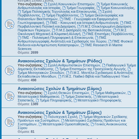
Κεντρική Σελίδα Σχολής
Υπο-συζητήσεις:
Σχολή Κοινωνικών Επιστημών
,
Τμήμα Κοινωνικής
Ανθρωπολογίας και Ιστορίας
,
Τμήμα Γεωγραφίας
,
Τμήμα Κοινωνιολογίας
,
Τμήμα Πολιτισμικής Τεχνολογίας και Επικοινωνίας
,
Σχολή
Περιβάλλοντος
,
Τμήμα Περιβάλλοντος
,
Τμήμα Ωκεανογραφίας και
Θαλασσίων Βιοεπιστημών
,
ΠΜΣ - Γεωγραφία και Εφαρμοσμένη
Γεωπληροφορική
,
ΠΜΣ - Κοινωνική και Ιστορική Ανθρωπολογία
,
ΠΜΣ -
Περιβαλλοντική Πολιτική και Διαχείριση
,
Π.Μ.Σ Ολοκληρωμένη Διαχείριση
Παράκτιων Περιοχών
,
Π.Μ.Σ Διατήρηση της Βιοποικιλότητας
,
Π.Μ.Σ
Οικολογική Μηχανική & Κλιματική Αλλαγή
,
ΠΜΣ Επιστήμες Περιβάλλοντος
,
ΠΜΣ - Πολιτισμική Πληροφορική & Επικοινωνία
,
ΠΜΣ
Ανθρωπογεωγραφία, Ανάπτυξη και Σχεδιασμός του Χώρου
,
ΠΜΣ Φυσικοί
Κίνδυνοι και Αντιμετώπιση Καταστροφών
,
ΠΜΣ Research in Marine
Sciences
Θέματα:
2699
Ανακοινώσεις Σχολών & Τμημάτων (Ρόδος)
Υπο-συζητήσεις:
Σχολή Ανθρωπιστικών Επιστημών
,
Παιδαγωγικό Τμήμα
Δημοτικής Εκπαίδευσης
,
Τμήμα Επιστημών της Προσχολικής Αγωγής
,
Τμήμα Μεσογειακών Σπουδών
,
Π.Μ.Σ. Μοντέλα Σχεδιασμού & Ανάπτυξης
Εκπαιδευτικών Μονάδων
,
Π.Μ.Σ. Παιδικό Βιβλίο και Παιδαγωγικό Υλικό
Θέματα:
498
Ανακοινώσεις Σχολών & Τμημάτων (Σάμος)
Υπο-συζητήσεις:
Σχολή Θετικών Επιστημών
,
Τμήμα Μαθηματικών
,
Μεταπτυχιακό Μαθηματικού
,
Τμήμα Στατιστικής
,
Μεταπτυχιακό
Στατιστικής
,
Τμήμα Πληροφορικής
,
Μεταπτυχιακό Πληροφορικής
Θέματα:
1389
Ανακοινώσεις Σχολών & Τμημάτων (Σύρος)
Υπο-συζητήσεις:
Πολυτεχνική Σχολή
,
Τμήμα Μηχανικών Σχεδίασης
Προϊόντων και Συστημάτων
,
Μεταπτυχιακό Σχεδίασης Προϊόντων και
Συστημάτων
,
Μεταπτυχιακό Ομοιοπαθητικής
,
Γενικές Ανακοινώσεις
Σύρου
Θέματα:
81