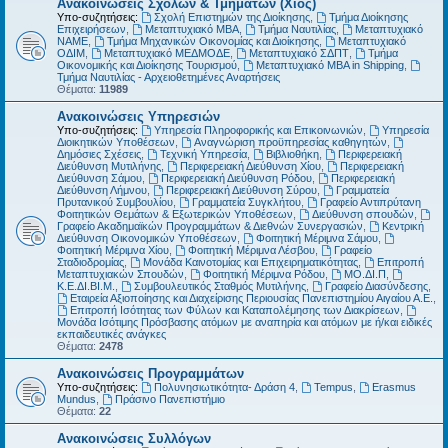
Ανακοινώσεις Σχολών & Τμημάτων (Χίος)
Υπο-συζητήσεις:
Σχολή Επιστημών της Διοίκησης
,
Τμήμα Διοίκησης
Επιχειρήσεων
,
Μεταπτυχιακό MBA
,
Τμήμα Ναυτιλίας
,
Μεταπτυχιακό
ΝΑΜΕ
,
Τμήμα Μηχανικών Οικονομίας και Διοίκησης
,
Μεταπτυχιακό
ΟΔΙΜ
,
Μεταπτυχιακό ΜΕΔΜΟΔΕ
,
Μεταπτυχιακό ΣΔΠΤ
,
Τμήμα
Οικονομικής και Διοίκησης Τουρισμού
,
Μεταπτυχιακό MBA in Shipping
,
Τμήμα Ναυτιλίας - Αρχειοθετημένες Αναρτήσεις
Θέματα:
11989
Ανακοινώσεις Υπηρεσιών
Υπο-συζητήσεις:
Υπηρεσία Πληροφορικής και Επικοινωνιών
,
Υπηρεσία
Διοικητικών Υποθέσεων
,
Αναγνώριση προϋπηρεσίας καθηγητών
,
Δημόσιες Σχέσεις
,
Τεχνική Υπηρεσία
,
Βιβλιοθήκη
,
Περιφερειακή
Διεύθυνση Μυτιλήνης
,
Περιφερειακή Διεύθυνση Χίου
,
Περιφερειακή
Διεύθυνση Σάμου
,
Περιφερειακή Διεύθυνση Ρόδου
,
Περιφερειακή
Διεύθυνση Λήμνου
,
Περιφερειακή Διεύθυνση Σύρου
,
Γραμματεία
Πρυτανικού Συμβουλίου
,
Γραμματεία Συγκλήτου
,
Γραφείο Αντιπρύτανη
Φοιτητικών Θεμάτων & Εξωτερικών Υποθέσεων
,
Διεύθυνση σπουδών
,
Γραφείο Ακαδημαϊκών Προγραμμάτων & Διεθνών Συνεργασιών
,
Κεντρική
Διεύθυνση Οικονομικών Υποθέσεων
,
Φοιτητική Μέριμνα Σάμου
,
Φοιτητική Μέριμνα Χίου
,
Φοιτητική Μέριμνα Λέσβου
,
Γραφείο
Σταδιοδρομίας
,
Μονάδα Καινοτομίας και Επιχειρηματικότητας
,
Επιτροπή
Μεταπτυχιακών Σπουδών
,
Φοιτητική Μέριμνα Ρόδου
,
ΜΟ.ΔΙ.Π
,
Κ.Ε.ΔΙ.ΒΙ.Μ.
,
Συμβουλευτικός Σταθμός Μυτιλήνης
,
Γραφείο Διασύνδεσης
,
Εταιρεία Αξιοποίησης και Διαχείρισης Περιουσίας Πανεπιστημίου Αιγαίου Α.Ε.
,
Επιτροπή Ισότητας των Φύλων και Καταπολέμησης των Διακρίσεων
,
Μονάδα Ισότιμης Πρόσβασης ατόμων με αναπηρία και ατόμων με ή/και ειδικές
εκπαιδευτικές ανάγκες
Θέματα:
2478
Ανακοινώσεις Προγραμμάτων
Υπο-συζητήσεις:
Πολυνησιωτικότητα- Δράση 4
,
Tempus
,
Erasmus
Mundus
,
Πράσινο Πανεπιστήμιο
Θέματα:
22
Ανακοινώσεις Συλλόγων