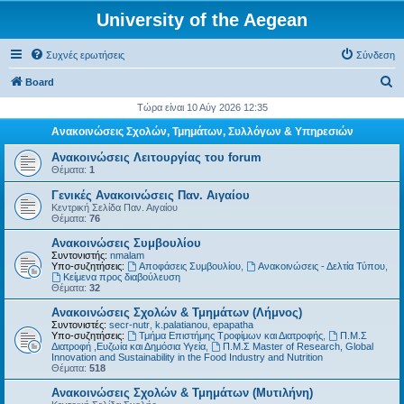
University of the Aegean
Συχνές ερωτήσεις
Σύνδεση
Α
Board
ν
Τώρα είναι 10 Αύγ 2026 12:35
α
Ανακοινώσεις Σχολών, Τμημάτων, Συλλόγων & Υπηρεσιών
ζ
Ανακοινώσεις Λειτουργίας του forum
ή
Θέματα:
1
τ
Γενικές Ανακοινώσεις Παν. Αιγαίου
Κεντρική Σελίδα Παν. Αιγαίου
η
Θέματα:
76
σ
Ανακοινώσεις Συμβουλίου
η
Συντονιστής:
nmalam
Υπο-συζητήσεις:
Αποφάσεις Συμβουλίου
,
Ανακοινώσεις - Δελτία Τύπου
,
Kείμενα προς διαβούλευση
Θέματα:
32
Ανακοινώσεις Σχολών & Τμημάτων (Λήμνος)
Συντονιστές:
secr-nutr
,
k.palatianou
,
epapatha
Υπο-συζητήσεις:
Τμήμα Επιστήμης Τροφίμων και Διατροφής
,
Π.Μ.Σ
Διατροφή ,Ευζωία και Δημόσια Υγεία
,
Π.Μ.Σ Master of Research, Global
Innovation and Sustainability in the Food Industry and Nutrition
Θέματα:
518
Ανακοινώσεις Σχολών & Τμημάτων (Μυτιλήνη)