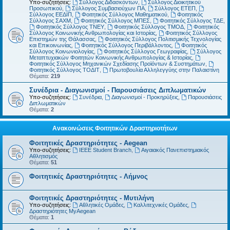
Υπο-συζητήσεις:
Σύλλογος Διδασκόντων
,
Σύλλογος Διοικητικού
Προσωπικού
,
Σύλλογος Συμβασιούχων ΠΑ
,
Σύλλογος ΕΤΕΠ
,
Σύλλογος ΕΕΔΙΠ
,
Φοιτητικός Σύλλογος Μαθηματικού
,
Φοιτητικός
Σύλλογος ΣΑΧΜ
,
Φοιτητικός Σύλλογος ΜΠΕΣ
,
Φοιτητικός Σύλλογος ΤΔΕ
,
Φοιτητικός Σύλλογος ΤΝΕΥ
,
Φοιτητικός Σύλλογος ΤΜΟΔ
,
Φοιτητικός
Σύλλογος Κοινωνικής Ανθρωπολογίας και Ιστορίας
,
Φοιτητικός Σύλλογος
Επιστημών της Θάλασσας
,
Φοιτητικός Σύλλογος Πολιτισμικής Τεχνολογίας
και Επικοινωνίας
,
Φοιτητικός Σύλλογος Περιβάλλοντος
,
Φοιτητικός
Σύλλογος Κοινωνιολογίας
,
Φοιτητικός Σύλλογος Γεωγραφίας
,
Σύλλογος
Μεταπτυχιακών Φοιτητών Κοινωνικής Ανθρωπολογίας & Ιστορίας
,
Φοιτητικός Σύλλογος Μηχανικών Σχεδίασης Προϊόντων & Συστημάτων
,
Φοιτητικός Σύλλογος ΤΟΔΙΤ
,
Πρωτοβουλία Αλληλεγγύης στην Παλαιστίνη
Θέματα:
219
Συνέδρια - Διαγωνισμοί - Παρουσιάσεις Διπλωματικών
Υπο-συζητήσεις:
Συνέδρια
,
Διαγωνισμοί - Προκηρύξεις
,
Παρουσιάσεις
Διπλωματικών
Θέματα:
2
Ανακοινώσεις Φοιτητικών Δραστηριοτήτων
Φοιτητικές Δραστηριότητες - Aegean
Υπο-συζητήσεις:
IEEE Student Branch
,
Αιγαιακός Πανεπιστημιακός
Αθλητισμός
Θέματα:
51
Φοιτητικές Δραστηριότητες - Λήμνος
Φοιτητικές Δραστηριότητες - Μυτιλήνη
Υπο-συζητήσεις:
Αθλητικές Ομάδες
,
Καλλιτεχνικές Ομάδες
,
Δραστηριότητες MyAegean
Θέματα:
1