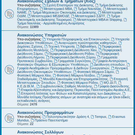
Ανακοινώσεις Σχολών & Τμημάτων (Χίος)
Υπο-συζητήσεις:
Σχολή Επιστημών της Διοίκησης
,
Τμήμα Διοίκησης
Επιχειρήσεων
,
Μεταπτυχιακό MBA
,
Τμήμα Ναυτιλίας
,
Μεταπτυχιακό
ΝΑΜΕ
,
Τμήμα Μηχανικών Οικονομίας και Διοίκησης
,
Μεταπτυχιακό
ΟΔΙΜ
,
Μεταπτυχιακό ΜΕΔΜΟΔΕ
,
Μεταπτυχιακό ΣΔΠΤ
,
Τμήμα
Οικονομικής και Διοίκησης Τουρισμού
,
Μεταπτυχιακό MBA in Shipping
,
Τμήμα Ναυτιλίας - Αρχειοθετημένες Αναρτήσεις
Θέματα:
11989
Ανακοινώσεις Υπηρεσιών
Υπο-συζητήσεις:
Υπηρεσία Πληροφορικής και Επικοινωνιών
,
Υπηρεσία
Διοικητικών Υποθέσεων
,
Αναγνώριση προϋπηρεσίας καθηγητών
,
Δημόσιες Σχέσεις
,
Τεχνική Υπηρεσία
,
Βιβλιοθήκη
,
Περιφερειακή
Διεύθυνση Μυτιλήνης
,
Περιφερειακή Διεύθυνση Χίου
,
Περιφερειακή
Διεύθυνση Σάμου
,
Περιφερειακή Διεύθυνση Ρόδου
,
Περιφερειακή
Διεύθυνση Λήμνου
,
Περιφερειακή Διεύθυνση Σύρου
,
Γραμματεία
Πρυτανικού Συμβουλίου
,
Γραμματεία Συγκλήτου
,
Γραφείο Αντιπρύτανη
Φοιτητικών Θεμάτων & Εξωτερικών Υποθέσεων
,
Διεύθυνση σπουδών
,
Γραφείο Ακαδημαϊκών Προγραμμάτων & Διεθνών Συνεργασιών
,
Κεντρική
Διεύθυνση Οικονομικών Υποθέσεων
,
Φοιτητική Μέριμνα Σάμου
,
Φοιτητική Μέριμνα Χίου
,
Φοιτητική Μέριμνα Λέσβου
,
Γραφείο
Σταδιοδρομίας
,
Μονάδα Καινοτομίας και Επιχειρηματικότητας
,
Επιτροπή
Μεταπτυχιακών Σπουδών
,
Φοιτητική Μέριμνα Ρόδου
,
ΜΟ.ΔΙ.Π
,
Κ.Ε.ΔΙ.ΒΙ.Μ.
,
Συμβουλευτικός Σταθμός Μυτιλήνης
,
Γραφείο Διασύνδεσης
,
Εταιρεία Αξιοποίησης και Διαχείρισης Περιουσίας Πανεπιστημίου Αιγαίου Α.Ε.
,
Επιτροπή Ισότητας των Φύλων και Καταπολέμησης των Διακρίσεων
,
Μονάδα Ισότιμης Πρόσβασης ατόμων με αναπηρία και ατόμων με ή/και ειδικές
εκπαιδευτικές ανάγκες
Θέματα:
2478
Ανακοινώσεις Προγραμμάτων
Υπο-συζητήσεις:
Πολυνησιωτικότητα- Δράση 4
,
Tempus
,
Erasmus
Mundus
,
Πράσινο Πανεπιστήμιο
Θέματα:
22
Ανακοινώσεις Συλλόγων