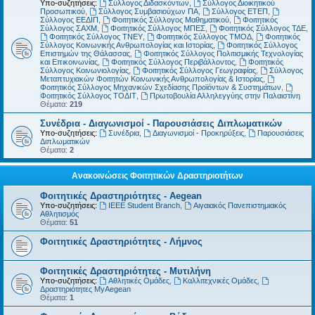
Υπο-συζητήσεις:
Σύλλογος Διδασκόντων
,
Σύλλογος Διοικητικού
Προσωπικού
,
Σύλλογος Συμβασιούχων ΠΑ
,
Σύλλογος ΕΤΕΠ
,
Σύλλογος ΕΕΔΙΠ
,
Φοιτητικός Σύλλογος Μαθηματικού
,
Φοιτητικός
Σύλλογος ΣΑΧΜ
,
Φοιτητικός Σύλλογος ΜΠΕΣ
,
Φοιτητικός Σύλλογος ΤΔΕ
,
Φοιτητικός Σύλλογος ΤΝΕΥ
,
Φοιτητικός Σύλλογος ΤΜΟΔ
,
Φοιτητικός
Σύλλογος Κοινωνικής Ανθρωπολογίας και Ιστορίας
,
Φοιτητικός Σύλλογος
Επιστημών της Θάλασσας
,
Φοιτητικός Σύλλογος Πολιτισμικής Τεχνολογίας
και Επικοινωνίας
,
Φοιτητικός Σύλλογος Περιβάλλοντος
,
Φοιτητικός
Σύλλογος Κοινωνιολογίας
,
Φοιτητικός Σύλλογος Γεωγραφίας
,
Σύλλογος
Μεταπτυχιακών Φοιτητών Κοινωνικής Ανθρωπολογίας & Ιστορίας
,
Φοιτητικός Σύλλογος Μηχανικών Σχεδίασης Προϊόντων & Συστημάτων
,
Φοιτητικός Σύλλογος ΤΟΔΙΤ
,
Πρωτοβουλία Αλληλεγγύης στην Παλαιστίνη
Θέματα:
219
Συνέδρια - Διαγωνισμοί - Παρουσιάσεις Διπλωματικών
Υπο-συζητήσεις:
Συνέδρια
,
Διαγωνισμοί - Προκηρύξεις
,
Παρουσιάσεις
Διπλωματικών
Θέματα:
2
Ανακοινώσεις Φοιτητικών Δραστηριοτήτων
Φοιτητικές Δραστηριότητες - Aegean
Υπο-συζητήσεις:
IEEE Student Branch
,
Αιγαιακός Πανεπιστημιακός
Αθλητισμός
Θέματα:
51
Φοιτητικές Δραστηριότητες - Λήμνος
Φοιτητικές Δραστηριότητες - Μυτιλήνη
Υπο-συζητήσεις:
Αθλητικές Ομάδες
,
Καλλιτεχνικές Ομάδες
,
Δραστηριότητες MyAegean
Θέματα:
1