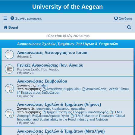
University of the Aegean
Συχνές ερωτήσεις
Σύνδεση
Α
Board
ν
Τώρα είναι 10 Αύγ 2026 07:08
α
Ανακοινώσεις Σχολών, Τμημάτων, Συλλόγων & Υπηρεσιών
ζ
Ανακοινώσεις Λειτουργίας του forum
ή
Θέματα:
1
τ
Γενικές Ανακοινώσεις Παν. Αιγαίου
Κεντρική Σελίδα Παν. Αιγαίου
η
Θέματα:
76
σ
Ανακοινώσεις Συμβουλίου
η
Συντονιστής:
nmalam
Υπο-συζητήσεις:
Αποφάσεις Συμβουλίου
,
Ανακοινώσεις - Δελτία Τύπου
,
Kείμενα προς διαβούλευση
Θέματα:
32
Ανακοινώσεις Σχολών & Τμημάτων (Λήμνος)
Συντονιστές:
secr-nutr
,
k.palatianou
,
epapatha
Υπο-συζητήσεις:
Τμήμα Επιστήμης Τροφίμων και Διατροφής
,
Π.Μ.Σ
Διατροφή ,Ευζωία και Δημόσια Υγεία
,
Π.Μ.Σ Master of Research, Global
Innovation and Sustainability in the Food Industry and Nutrition
Θέματα:
518
Ανακοινώσεις Σχολών & Τμημάτων (Μυτιλήνη)