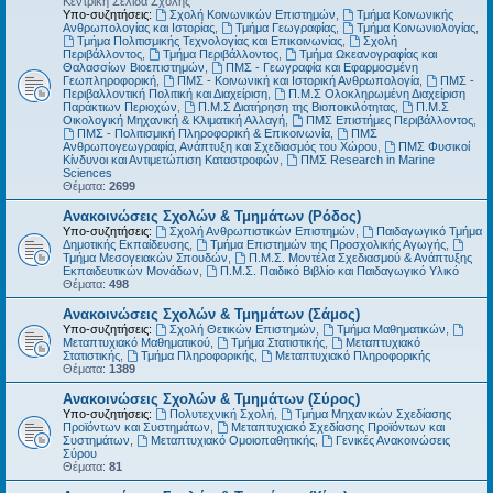
Κεντρική Σελίδα Σχολής
Υπο-συζητήσεις:
Σχολή Κοινωνικών Επιστημών
,
Τμήμα Κοινωνικής
Ανθρωπολογίας και Ιστορίας
,
Τμήμα Γεωγραφίας
,
Τμήμα Κοινωνιολογίας
,
Τμήμα Πολιτισμικής Τεχνολογίας και Επικοινωνίας
,
Σχολή
Περιβάλλοντος
,
Τμήμα Περιβάλλοντος
,
Τμήμα Ωκεανογραφίας και
Θαλασσίων Βιοεπιστημών
,
ΠΜΣ - Γεωγραφία και Εφαρμοσμένη
Γεωπληροφορική
,
ΠΜΣ - Κοινωνική και Ιστορική Ανθρωπολογία
,
ΠΜΣ -
Περιβαλλοντική Πολιτική και Διαχείριση
,
Π.Μ.Σ Ολοκληρωμένη Διαχείριση
Παράκτιων Περιοχών
,
Π.Μ.Σ Διατήρηση της Βιοποικιλότητας
,
Π.Μ.Σ
Οικολογική Μηχανική & Κλιματική Αλλαγή
,
ΠΜΣ Επιστήμες Περιβάλλοντος
,
ΠΜΣ - Πολιτισμική Πληροφορική & Επικοινωνία
,
ΠΜΣ
Ανθρωπογεωγραφία, Ανάπτυξη και Σχεδιασμός του Χώρου
,
ΠΜΣ Φυσικοί
Κίνδυνοι και Αντιμετώπιση Καταστροφών
,
ΠΜΣ Research in Marine
Sciences
Θέματα:
2699
Ανακοινώσεις Σχολών & Τμημάτων (Ρόδος)
Υπο-συζητήσεις:
Σχολή Ανθρωπιστικών Επιστημών
,
Παιδαγωγικό Τμήμα
Δημοτικής Εκπαίδευσης
,
Τμήμα Επιστημών της Προσχολικής Αγωγής
,
Τμήμα Μεσογειακών Σπουδών
,
Π.Μ.Σ. Μοντέλα Σχεδιασμού & Ανάπτυξης
Εκπαιδευτικών Μονάδων
,
Π.Μ.Σ. Παιδικό Βιβλίο και Παιδαγωγικό Υλικό
Θέματα:
498
Ανακοινώσεις Σχολών & Τμημάτων (Σάμος)
Υπο-συζητήσεις:
Σχολή Θετικών Επιστημών
,
Τμήμα Μαθηματικών
,
Μεταπτυχιακό Μαθηματικού
,
Τμήμα Στατιστικής
,
Μεταπτυχιακό
Στατιστικής
,
Τμήμα Πληροφορικής
,
Μεταπτυχιακό Πληροφορικής
Θέματα:
1389
Ανακοινώσεις Σχολών & Τμημάτων (Σύρος)
Υπο-συζητήσεις:
Πολυτεχνική Σχολή
,
Τμήμα Μηχανικών Σχεδίασης
Προϊόντων και Συστημάτων
,
Μεταπτυχιακό Σχεδίασης Προϊόντων και
Συστημάτων
,
Μεταπτυχιακό Ομοιοπαθητικής
,
Γενικές Ανακοινώσεις
Σύρου
Θέματα:
81