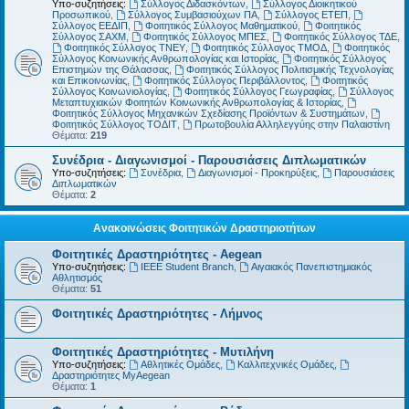
Υπο-συζητήσεις:
Σύλλογος Διδασκόντων
,
Σύλλογος Διοικητικού
Προσωπικού
,
Σύλλογος Συμβασιούχων ΠΑ
,
Σύλλογος ΕΤΕΠ
,
Σύλλογος ΕΕΔΙΠ
,
Φοιτητικός Σύλλογος Μαθηματικού
,
Φοιτητικός
Σύλλογος ΣΑΧΜ
,
Φοιτητικός Σύλλογος ΜΠΕΣ
,
Φοιτητικός Σύλλογος ΤΔΕ
,
Φοιτητικός Σύλλογος ΤΝΕΥ
,
Φοιτητικός Σύλλογος ΤΜΟΔ
,
Φοιτητικός
Σύλλογος Κοινωνικής Ανθρωπολογίας και Ιστορίας
,
Φοιτητικός Σύλλογος
Επιστημών της Θάλασσας
,
Φοιτητικός Σύλλογος Πολιτισμικής Τεχνολογίας
και Επικοινωνίας
,
Φοιτητικός Σύλλογος Περιβάλλοντος
,
Φοιτητικός
Σύλλογος Κοινωνιολογίας
,
Φοιτητικός Σύλλογος Γεωγραφίας
,
Σύλλογος
Μεταπτυχιακών Φοιτητών Κοινωνικής Ανθρωπολογίας & Ιστορίας
,
Φοιτητικός Σύλλογος Μηχανικών Σχεδίασης Προϊόντων & Συστημάτων
,
Φοιτητικός Σύλλογος ΤΟΔΙΤ
,
Πρωτοβουλία Αλληλεγγύης στην Παλαιστίνη
Θέματα:
219
Συνέδρια - Διαγωνισμοί - Παρουσιάσεις Διπλωματικών
Υπο-συζητήσεις:
Συνέδρια
,
Διαγωνισμοί - Προκηρύξεις
,
Παρουσιάσεις
Διπλωματικών
Θέματα:
2
Ανακοινώσεις Φοιτητικών Δραστηριοτήτων
Φοιτητικές Δραστηριότητες - Aegean
Υπο-συζητήσεις:
IEEE Student Branch
,
Αιγαιακός Πανεπιστημιακός
Αθλητισμός
Θέματα:
51
Φοιτητικές Δραστηριότητες - Λήμνος
Φοιτητικές Δραστηριότητες - Μυτιλήνη
Υπο-συζητήσεις:
Αθλητικές Ομάδες
,
Καλλιτεχνικές Ομάδες
,
Δραστηριότητες MyAegean
Θέματα:
1