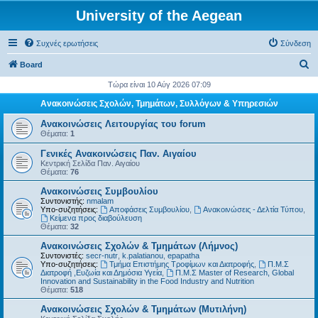
University of the Aegean
Συχνές ερωτήσεις
Σύνδεση
Α
Board
ν
Τώρα είναι 10 Αύγ 2026 07:09
α
Ανακοινώσεις Σχολών, Τμημάτων, Συλλόγων & Υπηρεσιών
ζ
Ανακοινώσεις Λειτουργίας του forum
ή
Θέματα:
1
τ
Γενικές Ανακοινώσεις Παν. Αιγαίου
Κεντρική Σελίδα Παν. Αιγαίου
η
Θέματα:
76
σ
Ανακοινώσεις Συμβουλίου
η
Συντονιστής:
nmalam
Υπο-συζητήσεις:
Αποφάσεις Συμβουλίου
,
Ανακοινώσεις - Δελτία Τύπου
,
Kείμενα προς διαβούλευση
Θέματα:
32
Ανακοινώσεις Σχολών & Τμημάτων (Λήμνος)
Συντονιστές:
secr-nutr
,
k.palatianou
,
epapatha
Υπο-συζητήσεις:
Τμήμα Επιστήμης Τροφίμων και Διατροφής
,
Π.Μ.Σ
Διατροφή ,Ευζωία και Δημόσια Υγεία
,
Π.Μ.Σ Master of Research, Global
Innovation and Sustainability in the Food Industry and Nutrition
Θέματα:
518
Ανακοινώσεις Σχολών & Τμημάτων (Μυτιλήνη)