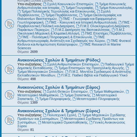
Κεντρική Σελίδα Σχολής
Υπο-συζητήσεις:
Σχολή Κοινωνικών Επιστημών
,
Τμήμα Κοινωνικής
Ανθρωπολογίας και Ιστορίας
,
Τμήμα Γεωγραφίας
,
Τμήμα Κοινωνιολογίας
,
Τμήμα Πολιτισμικής Τεχνολογίας και Επικοινωνίας
,
Σχολή
Περιβάλλοντος
,
Τμήμα Περιβάλλοντος
,
Τμήμα Ωκεανογραφίας και
Θαλασσίων Βιοεπιστημών
,
ΠΜΣ - Γεωγραφία και Εφαρμοσμένη
Γεωπληροφορική
,
ΠΜΣ - Κοινωνική και Ιστορική Ανθρωπολογία
,
ΠΜΣ -
Περιβαλλοντική Πολιτική και Διαχείριση
,
Π.Μ.Σ Ολοκληρωμένη Διαχείριση
Παράκτιων Περιοχών
,
Π.Μ.Σ Διατήρηση της Βιοποικιλότητας
,
Π.Μ.Σ
Οικολογική Μηχανική & Κλιματική Αλλαγή
,
ΠΜΣ Επιστήμες Περιβάλλοντος
,
ΠΜΣ - Πολιτισμική Πληροφορική & Επικοινωνία
,
ΠΜΣ
Ανθρωπογεωγραφία, Ανάπτυξη και Σχεδιασμός του Χώρου
,
ΠΜΣ Φυσικοί
Κίνδυνοι και Αντιμετώπιση Καταστροφών
,
ΠΜΣ Research in Marine
Sciences
Θέματα:
2699
Ανακοινώσεις Σχολών & Τμημάτων (Ρόδος)
Υπο-συζητήσεις:
Σχολή Ανθρωπιστικών Επιστημών
,
Παιδαγωγικό Τμήμα
Δημοτικής Εκπαίδευσης
,
Τμήμα Επιστημών της Προσχολικής Αγωγής
,
Τμήμα Μεσογειακών Σπουδών
,
Π.Μ.Σ. Μοντέλα Σχεδιασμού & Ανάπτυξης
Εκπαιδευτικών Μονάδων
,
Π.Μ.Σ. Παιδικό Βιβλίο και Παιδαγωγικό Υλικό
Θέματα:
498
Ανακοινώσεις Σχολών & Τμημάτων (Σάμος)
Υπο-συζητήσεις:
Σχολή Θετικών Επιστημών
,
Τμήμα Μαθηματικών
,
Μεταπτυχιακό Μαθηματικού
,
Τμήμα Στατιστικής
,
Μεταπτυχιακό
Στατιστικής
,
Τμήμα Πληροφορικής
,
Μεταπτυχιακό Πληροφορικής
Θέματα:
1389
Ανακοινώσεις Σχολών & Τμημάτων (Σύρος)
Υπο-συζητήσεις:
Πολυτεχνική Σχολή
,
Τμήμα Μηχανικών Σχεδίασης
Προϊόντων και Συστημάτων
,
Μεταπτυχιακό Σχεδίασης Προϊόντων και
Συστημάτων
,
Μεταπτυχιακό Ομοιοπαθητικής
,
Γενικές Ανακοινώσεις
Σύρου
Θέματα:
81