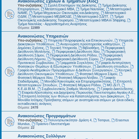
Ανακοινώσεις Σχολών & Τμημάτων (Χίος)
Υπο-συζητήσεις:
Σχολή Επιστημών της Διοίκησης
,
Τμήμα Διοίκησης
Επιχειρήσεων
,
Μεταπτυχιακό MBA
,
Τμήμα Ναυτιλίας
,
Μεταπτυχιακό
ΝΑΜΕ
,
Τμήμα Μηχανικών Οικονομίας και Διοίκησης
,
Μεταπτυχιακό
ΟΔΙΜ
,
Μεταπτυχιακό ΜΕΔΜΟΔΕ
,
Μεταπτυχιακό ΣΔΠΤ
,
Τμήμα
Οικονομικής και Διοίκησης Τουρισμού
,
Μεταπτυχιακό MBA in Shipping
,
Τμήμα Ναυτιλίας - Αρχειοθετημένες Αναρτήσεις
Θέματα:
11989
Ανακοινώσεις Υπηρεσιών
Υπο-συζητήσεις:
Υπηρεσία Πληροφορικής και Επικοινωνιών
,
Υπηρεσία
Διοικητικών Υποθέσεων
,
Αναγνώριση προϋπηρεσίας καθηγητών
,
Δημόσιες Σχέσεις
,
Τεχνική Υπηρεσία
,
Βιβλιοθήκη
,
Περιφερειακή
Διεύθυνση Μυτιλήνης
,
Περιφερειακή Διεύθυνση Χίου
,
Περιφερειακή
Διεύθυνση Σάμου
,
Περιφερειακή Διεύθυνση Ρόδου
,
Περιφερειακή
Διεύθυνση Λήμνου
,
Περιφερειακή Διεύθυνση Σύρου
,
Γραμματεία
Πρυτανικού Συμβουλίου
,
Γραμματεία Συγκλήτου
,
Γραφείο Αντιπρύτανη
Φοιτητικών Θεμάτων & Εξωτερικών Υποθέσεων
,
Διεύθυνση σπουδών
,
Γραφείο Ακαδημαϊκών Προγραμμάτων & Διεθνών Συνεργασιών
,
Κεντρική
Διεύθυνση Οικονομικών Υποθέσεων
,
Φοιτητική Μέριμνα Σάμου
,
Φοιτητική Μέριμνα Χίου
,
Φοιτητική Μέριμνα Λέσβου
,
Γραφείο
Σταδιοδρομίας
,
Μονάδα Καινοτομίας και Επιχειρηματικότητας
,
Επιτροπή
Μεταπτυχιακών Σπουδών
,
Φοιτητική Μέριμνα Ρόδου
,
ΜΟ.ΔΙ.Π
,
Κ.Ε.ΔΙ.ΒΙ.Μ.
,
Συμβουλευτικός Σταθμός Μυτιλήνης
,
Γραφείο Διασύνδεσης
,
Εταιρεία Αξιοποίησης και Διαχείρισης Περιουσίας Πανεπιστημίου Αιγαίου Α.Ε.
,
Επιτροπή Ισότητας των Φύλων και Καταπολέμησης των Διακρίσεων
,
Μονάδα Ισότιμης Πρόσβασης ατόμων με αναπηρία και ατόμων με ή/και ειδικές
εκπαιδευτικές ανάγκες
Θέματα:
2478
Ανακοινώσεις Προγραμμάτων
Υπο-συζητήσεις:
Πολυνησιωτικότητα- Δράση 4
,
Tempus
,
Erasmus
Mundus
,
Πράσινο Πανεπιστήμιο
Θέματα:
22
Ανακοινώσεις Συλλόγων