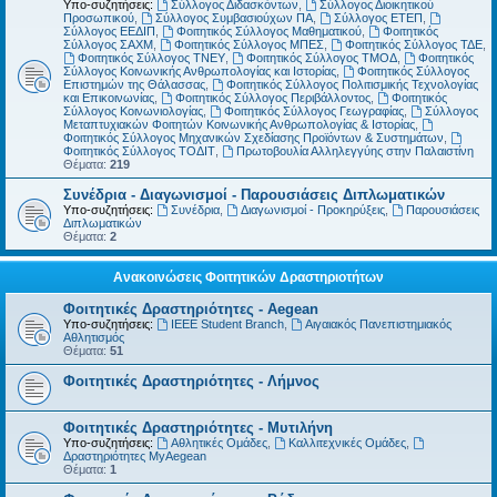
Υπο-συζητήσεις:
Σύλλογος Διδασκόντων
,
Σύλλογος Διοικητικού
Προσωπικού
,
Σύλλογος Συμβασιούχων ΠΑ
,
Σύλλογος ΕΤΕΠ
,
Σύλλογος ΕΕΔΙΠ
,
Φοιτητικός Σύλλογος Μαθηματικού
,
Φοιτητικός
Σύλλογος ΣΑΧΜ
,
Φοιτητικός Σύλλογος ΜΠΕΣ
,
Φοιτητικός Σύλλογος ΤΔΕ
,
Φοιτητικός Σύλλογος ΤΝΕΥ
,
Φοιτητικός Σύλλογος ΤΜΟΔ
,
Φοιτητικός
Σύλλογος Κοινωνικής Ανθρωπολογίας και Ιστορίας
,
Φοιτητικός Σύλλογος
Επιστημών της Θάλασσας
,
Φοιτητικός Σύλλογος Πολιτισμικής Τεχνολογίας
και Επικοινωνίας
,
Φοιτητικός Σύλλογος Περιβάλλοντος
,
Φοιτητικός
Σύλλογος Κοινωνιολογίας
,
Φοιτητικός Σύλλογος Γεωγραφίας
,
Σύλλογος
Μεταπτυχιακών Φοιτητών Κοινωνικής Ανθρωπολογίας & Ιστορίας
,
Φοιτητικός Σύλλογος Μηχανικών Σχεδίασης Προϊόντων & Συστημάτων
,
Φοιτητικός Σύλλογος ΤΟΔΙΤ
,
Πρωτοβουλία Αλληλεγγύης στην Παλαιστίνη
Θέματα:
219
Συνέδρια - Διαγωνισμοί - Παρουσιάσεις Διπλωματικών
Υπο-συζητήσεις:
Συνέδρια
,
Διαγωνισμοί - Προκηρύξεις
,
Παρουσιάσεις
Διπλωματικών
Θέματα:
2
Ανακοινώσεις Φοιτητικών Δραστηριοτήτων
Φοιτητικές Δραστηριότητες - Aegean
Υπο-συζητήσεις:
IEEE Student Branch
,
Αιγαιακός Πανεπιστημιακός
Αθλητισμός
Θέματα:
51
Φοιτητικές Δραστηριότητες - Λήμνος
Φοιτητικές Δραστηριότητες - Μυτιλήνη
Υπο-συζητήσεις:
Αθλητικές Ομάδες
,
Καλλιτεχνικές Ομάδες
,
Δραστηριότητες MyAegean
Θέματα:
1