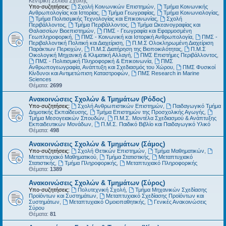
Κεντρική Σελίδα Σχολής
Υπο-συζητήσεις:
Σχολή Κοινωνικών Επιστημών
,
Τμήμα Κοινωνικής
Ανθρωπολογίας και Ιστορίας
,
Τμήμα Γεωγραφίας
,
Τμήμα Κοινωνιολογίας
,
Τμήμα Πολιτισμικής Τεχνολογίας και Επικοινωνίας
,
Σχολή
Περιβάλλοντος
,
Τμήμα Περιβάλλοντος
,
Τμήμα Ωκεανογραφίας και
Θαλασσίων Βιοεπιστημών
,
ΠΜΣ - Γεωγραφία και Εφαρμοσμένη
Γεωπληροφορική
,
ΠΜΣ - Κοινωνική και Ιστορική Ανθρωπολογία
,
ΠΜΣ -
Περιβαλλοντική Πολιτική και Διαχείριση
,
Π.Μ.Σ Ολοκληρωμένη Διαχείριση
Παράκτιων Περιοχών
,
Π.Μ.Σ Διατήρηση της Βιοποικιλότητας
,
Π.Μ.Σ
Οικολογική Μηχανική & Κλιματική Αλλαγή
,
ΠΜΣ Επιστήμες Περιβάλλοντος
,
ΠΜΣ - Πολιτισμική Πληροφορική & Επικοινωνία
,
ΠΜΣ
Ανθρωπογεωγραφία, Ανάπτυξη και Σχεδιασμός του Χώρου
,
ΠΜΣ Φυσικοί
Κίνδυνοι και Αντιμετώπιση Καταστροφών
,
ΠΜΣ Research in Marine
Sciences
Θέματα:
2699
Ανακοινώσεις Σχολών & Τμημάτων (Ρόδος)
Υπο-συζητήσεις:
Σχολή Ανθρωπιστικών Επιστημών
,
Παιδαγωγικό Τμήμα
Δημοτικής Εκπαίδευσης
,
Τμήμα Επιστημών της Προσχολικής Αγωγής
,
Τμήμα Μεσογειακών Σπουδών
,
Π.Μ.Σ. Μοντέλα Σχεδιασμού & Ανάπτυξης
Εκπαιδευτικών Μονάδων
,
Π.Μ.Σ. Παιδικό Βιβλίο και Παιδαγωγικό Υλικό
Θέματα:
498
Ανακοινώσεις Σχολών & Τμημάτων (Σάμος)
Υπο-συζητήσεις:
Σχολή Θετικών Επιστημών
,
Τμήμα Μαθηματικών
,
Μεταπτυχιακό Μαθηματικού
,
Τμήμα Στατιστικής
,
Μεταπτυχιακό
Στατιστικής
,
Τμήμα Πληροφορικής
,
Μεταπτυχιακό Πληροφορικής
Θέματα:
1389
Ανακοινώσεις Σχολών & Τμημάτων (Σύρος)
Υπο-συζητήσεις:
Πολυτεχνική Σχολή
,
Τμήμα Μηχανικών Σχεδίασης
Προϊόντων και Συστημάτων
,
Μεταπτυχιακό Σχεδίασης Προϊόντων και
Συστημάτων
,
Μεταπτυχιακό Ομοιοπαθητικής
,
Γενικές Ανακοινώσεις
Σύρου
Θέματα:
81