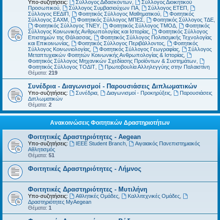
Υπο-συζητήσεις:
Σύλλογος Διδασκόντων
,
Σύλλογος Διοικητικού
Προσωπικού
,
Σύλλογος Συμβασιούχων ΠΑ
,
Σύλλογος ΕΤΕΠ
,
Σύλλογος ΕΕΔΙΠ
,
Φοιτητικός Σύλλογος Μαθηματικού
,
Φοιτητικός
Σύλλογος ΣΑΧΜ
,
Φοιτητικός Σύλλογος ΜΠΕΣ
,
Φοιτητικός Σύλλογος ΤΔΕ
,
Φοιτητικός Σύλλογος ΤΝΕΥ
,
Φοιτητικός Σύλλογος ΤΜΟΔ
,
Φοιτητικός
Σύλλογος Κοινωνικής Ανθρωπολογίας και Ιστορίας
,
Φοιτητικός Σύλλογος
Επιστημών της Θάλασσας
,
Φοιτητικός Σύλλογος Πολιτισμικής Τεχνολογίας
και Επικοινωνίας
,
Φοιτητικός Σύλλογος Περιβάλλοντος
,
Φοιτητικός
Σύλλογος Κοινωνιολογίας
,
Φοιτητικός Σύλλογος Γεωγραφίας
,
Σύλλογος
Μεταπτυχιακών Φοιτητών Κοινωνικής Ανθρωπολογίας & Ιστορίας
,
Φοιτητικός Σύλλογος Μηχανικών Σχεδίασης Προϊόντων & Συστημάτων
,
Φοιτητικός Σύλλογος ΤΟΔΙΤ
,
Πρωτοβουλία Αλληλεγγύης στην Παλαιστίνη
Θέματα:
219
Συνέδρια - Διαγωνισμοί - Παρουσιάσεις Διπλωματικών
Υπο-συζητήσεις:
Συνέδρια
,
Διαγωνισμοί - Προκηρύξεις
,
Παρουσιάσεις
Διπλωματικών
Θέματα:
2
Ανακοινώσεις Φοιτητικών Δραστηριοτήτων
Φοιτητικές Δραστηριότητες - Aegean
Υπο-συζητήσεις:
IEEE Student Branch
,
Αιγαιακός Πανεπιστημιακός
Αθλητισμός
Θέματα:
51
Φοιτητικές Δραστηριότητες - Λήμνος
Φοιτητικές Δραστηριότητες - Μυτιλήνη
Υπο-συζητήσεις:
Αθλητικές Ομάδες
,
Καλλιτεχνικές Ομάδες
,
Δραστηριότητες MyAegean
Θέματα:
1