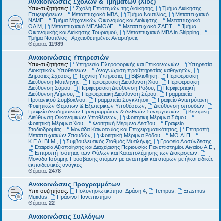
Ανακοινώσεις Σχολών & Τμημάτων (Χίος)
Υπο-συζητήσεις:
Σχολή Επιστημών της Διοίκησης
,
Τμήμα Διοίκησης
Επιχειρήσεων
,
Μεταπτυχιακό MBA
,
Τμήμα Ναυτιλίας
,
Μεταπτυχιακό
ΝΑΜΕ
,
Τμήμα Μηχανικών Οικονομίας και Διοίκησης
,
Μεταπτυχιακό
ΟΔΙΜ
,
Μεταπτυχιακό ΜΕΔΜΟΔΕ
,
Μεταπτυχιακό ΣΔΠΤ
,
Τμήμα
Οικονομικής και Διοίκησης Τουρισμού
,
Μεταπτυχιακό MBA in Shipping
,
Τμήμα Ναυτιλίας - Αρχειοθετημένες Αναρτήσεις
Θέματα:
11989
Ανακοινώσεις Υπηρεσιών
Υπο-συζητήσεις:
Υπηρεσία Πληροφορικής και Επικοινωνιών
,
Υπηρεσία
Διοικητικών Υποθέσεων
,
Αναγνώριση προϋπηρεσίας καθηγητών
,
Δημόσιες Σχέσεις
,
Τεχνική Υπηρεσία
,
Βιβλιοθήκη
,
Περιφερειακή
Διεύθυνση Μυτιλήνης
,
Περιφερειακή Διεύθυνση Χίου
,
Περιφερειακή
Διεύθυνση Σάμου
,
Περιφερειακή Διεύθυνση Ρόδου
,
Περιφερειακή
Διεύθυνση Λήμνου
,
Περιφερειακή Διεύθυνση Σύρου
,
Γραμματεία
Πρυτανικού Συμβουλίου
,
Γραμματεία Συγκλήτου
,
Γραφείο Αντιπρύτανη
Φοιτητικών Θεμάτων & Εξωτερικών Υποθέσεων
,
Διεύθυνση σπουδών
,
Γραφείο Ακαδημαϊκών Προγραμμάτων & Διεθνών Συνεργασιών
,
Κεντρική
Διεύθυνση Οικονομικών Υποθέσεων
,
Φοιτητική Μέριμνα Σάμου
,
Φοιτητική Μέριμνα Χίου
,
Φοιτητική Μέριμνα Λέσβου
,
Γραφείο
Σταδιοδρομίας
,
Μονάδα Καινοτομίας και Επιχειρηματικότητας
,
Επιτροπή
Μεταπτυχιακών Σπουδών
,
Φοιτητική Μέριμνα Ρόδου
,
ΜΟ.ΔΙ.Π
,
Κ.Ε.ΔΙ.ΒΙ.Μ.
,
Συμβουλευτικός Σταθμός Μυτιλήνης
,
Γραφείο Διασύνδεσης
,
Εταιρεία Αξιοποίησης και Διαχείρισης Περιουσίας Πανεπιστημίου Αιγαίου Α.Ε.
,
Επιτροπή Ισότητας των Φύλων και Καταπολέμησης των Διακρίσεων
,
Μονάδα Ισότιμης Πρόσβασης ατόμων με αναπηρία και ατόμων με ή/και ειδικές
εκπαιδευτικές ανάγκες
Θέματα:
2478
Ανακοινώσεις Προγραμμάτων
Υπο-συζητήσεις:
Πολυνησιωτικότητα- Δράση 4
,
Tempus
,
Erasmus
Mundus
,
Πράσινο Πανεπιστήμιο
Θέματα:
22
Ανακοινώσεις Συλλόγων