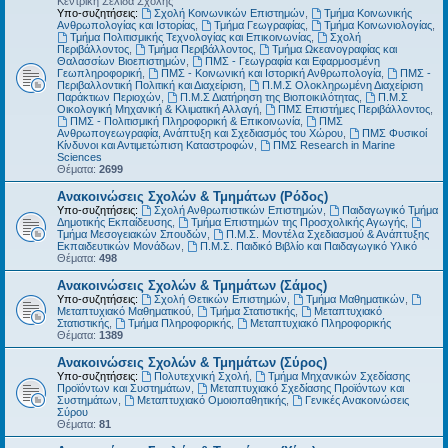
Κεντρική Σελίδα Σχολής
Υπο-συζητήσεις:
Σχολή Κοινωνικών Επιστημών
,
Τμήμα Κοινωνικής
Ανθρωπολογίας και Ιστορίας
,
Τμήμα Γεωγραφίας
,
Τμήμα Κοινωνιολογίας
,
Τμήμα Πολιτισμικής Τεχνολογίας και Επικοινωνίας
,
Σχολή
Περιβάλλοντος
,
Τμήμα Περιβάλλοντος
,
Τμήμα Ωκεανογραφίας και
Θαλασσίων Βιοεπιστημών
,
ΠΜΣ - Γεωγραφία και Εφαρμοσμένη
Γεωπληροφορική
,
ΠΜΣ - Κοινωνική και Ιστορική Ανθρωπολογία
,
ΠΜΣ -
Περιβαλλοντική Πολιτική και Διαχείριση
,
Π.Μ.Σ Ολοκληρωμένη Διαχείριση
Παράκτιων Περιοχών
,
Π.Μ.Σ Διατήρηση της Βιοποικιλότητας
,
Π.Μ.Σ
Οικολογική Μηχανική & Κλιματική Αλλαγή
,
ΠΜΣ Επιστήμες Περιβάλλοντος
,
ΠΜΣ - Πολιτισμική Πληροφορική & Επικοινωνία
,
ΠΜΣ
Ανθρωπογεωγραφία, Ανάπτυξη και Σχεδιασμός του Χώρου
,
ΠΜΣ Φυσικοί
Κίνδυνοι και Αντιμετώπιση Καταστροφών
,
ΠΜΣ Research in Marine
Sciences
Θέματα:
2699
Ανακοινώσεις Σχολών & Τμημάτων (Ρόδος)
Υπο-συζητήσεις:
Σχολή Ανθρωπιστικών Επιστημών
,
Παιδαγωγικό Τμήμα
Δημοτικής Εκπαίδευσης
,
Τμήμα Επιστημών της Προσχολικής Αγωγής
,
Τμήμα Μεσογειακών Σπουδών
,
Π.Μ.Σ. Μοντέλα Σχεδιασμού & Ανάπτυξης
Εκπαιδευτικών Μονάδων
,
Π.Μ.Σ. Παιδικό Βιβλίο και Παιδαγωγικό Υλικό
Θέματα:
498
Ανακοινώσεις Σχολών & Τμημάτων (Σάμος)
Υπο-συζητήσεις:
Σχολή Θετικών Επιστημών
,
Τμήμα Μαθηματικών
,
Μεταπτυχιακό Μαθηματικού
,
Τμήμα Στατιστικής
,
Μεταπτυχιακό
Στατιστικής
,
Τμήμα Πληροφορικής
,
Μεταπτυχιακό Πληροφορικής
Θέματα:
1389
Ανακοινώσεις Σχολών & Τμημάτων (Σύρος)
Υπο-συζητήσεις:
Πολυτεχνική Σχολή
,
Τμήμα Μηχανικών Σχεδίασης
Προϊόντων και Συστημάτων
,
Μεταπτυχιακό Σχεδίασης Προϊόντων και
Συστημάτων
,
Μεταπτυχιακό Ομοιοπαθητικής
,
Γενικές Ανακοινώσεις
Σύρου
Θέματα:
81