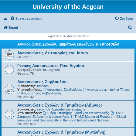
University of the Aegean
Συχνές ερωτήσεις
Σύνδεση
Α
Board
ν
Τώρα είναι 07 Αύγ 2026 22:25
α
Ανακοινώσεις Σχολών, Τμημάτων, Συλλόγων & Υπηρεσιών
ζ
Ανακοινώσεις Λειτουργίας του forum
ή
Θέματα:
1
τ
Γενικές Ανακοινώσεις Παν. Αιγαίου
Κεντρική Σελίδα Παν. Αιγαίου
η
Θέματα:
76
σ
Ανακοινώσεις Συμβουλίου
η
Συντονιστής:
nmalam
Υπο-συζητήσεις:
Αποφάσεις Συμβουλίου
,
Ανακοινώσεις - Δελτία Τύπου
,
Kείμενα προς διαβούλευση
Θέματα:
32
Ανακοινώσεις Σχολών & Τμημάτων (Λήμνος)
Συντονιστές:
secr-nutr
,
k.palatianou
,
epapatha
Υπο-συζητήσεις:
Τμήμα Επιστήμης Τροφίμων και Διατροφής
,
Π.Μ.Σ
Διατροφή ,Ευζωία και Δημόσια Υγεία
,
Π.Μ.Σ Master of Research, Global
Innovation and Sustainability in the Food Industry and Nutrition
Θέματα:
518
Ανακοινώσεις Σχολών & Τμημάτων (Μυτιλήνη)