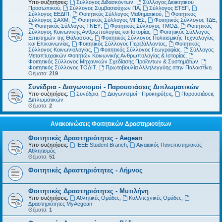
Υπο-συζητήσεις:
Σύλλογος Διδασκόντων
,
Σύλλογος Διοικητικού
Προσωπικού
,
Σύλλογος Συμβασιούχων ΠΑ
,
Σύλλογος ΕΤΕΠ
,
Σύλλογος ΕΕΔΙΠ
,
Φοιτητικός Σύλλογος Μαθηματικού
,
Φοιτητικός
Σύλλογος ΣΑΧΜ
,
Φοιτητικός Σύλλογος ΜΠΕΣ
,
Φοιτητικός Σύλλογος ΤΔΕ
,
Φοιτητικός Σύλλογος ΤΝΕΥ
,
Φοιτητικός Σύλλογος ΤΜΟΔ
,
Φοιτητικός
Σύλλογος Κοινωνικής Ανθρωπολογίας και Ιστορίας
,
Φοιτητικός Σύλλογος
Επιστημών της Θάλασσας
,
Φοιτητικός Σύλλογος Πολιτισμικής Τεχνολογίας
και Επικοινωνίας
,
Φοιτητικός Σύλλογος Περιβάλλοντος
,
Φοιτητικός
Σύλλογος Κοινωνιολογίας
,
Φοιτητικός Σύλλογος Γεωγραφίας
,
Σύλλογος
Μεταπτυχιακών Φοιτητών Κοινωνικής Ανθρωπολογίας & Ιστορίας
,
Φοιτητικός Σύλλογος Μηχανικών Σχεδίασης Προϊόντων & Συστημάτων
,
Φοιτητικός Σύλλογος ΤΟΔΙΤ
,
Πρωτοβουλία Αλληλεγγύης στην Παλαιστίνη
Θέματα:
219
Συνέδρια - Διαγωνισμοί - Παρουσιάσεις Διπλωματικών
Υπο-συζητήσεις:
Συνέδρια
,
Διαγωνισμοί - Προκηρύξεις
,
Παρουσιάσεις
Διπλωματικών
Θέματα:
2
Ανακοινώσεις Φοιτητικών Δραστηριοτήτων
Φοιτητικές Δραστηριότητες - Aegean
Υπο-συζητήσεις:
IEEE Student Branch
,
Αιγαιακός Πανεπιστημιακός
Αθλητισμός
Θέματα:
51
Φοιτητικές Δραστηριότητες - Λήμνος
Φοιτητικές Δραστηριότητες - Μυτιλήνη
Υπο-συζητήσεις:
Αθλητικές Ομάδες
,
Καλλιτεχνικές Ομάδες
,
Δραστηριότητες MyAegean
Θέματα:
1