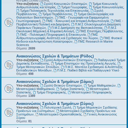
Κεντρική Σελίδα Σχολής
Υπο-συζητήσεις:
Σχολή Κοινωνικών Επιστημών
,
Τμήμα Κοινωνικής
Ανθρωπολογίας και Ιστορίας
,
Τμήμα Γεωγραφίας
,
Τμήμα Κοινωνιολογίας
,
Τμήμα Πολιτισμικής Τεχνολογίας και Επικοινωνίας
,
Σχολή
Περιβάλλοντος
,
Τμήμα Περιβάλλοντος
,
Τμήμα Ωκεανογραφίας και
Θαλασσίων Βιοεπιστημών
,
ΠΜΣ - Γεωγραφία και Εφαρμοσμένη
Γεωπληροφορική
,
ΠΜΣ - Κοινωνική και Ιστορική Ανθρωπολογία
,
ΠΜΣ -
Περιβαλλοντική Πολιτική και Διαχείριση
,
Π.Μ.Σ Ολοκληρωμένη Διαχείριση
Παράκτιων Περιοχών
,
Π.Μ.Σ Διατήρηση της Βιοποικιλότητας
,
Π.Μ.Σ
Οικολογική Μηχανική & Κλιματική Αλλαγή
,
ΠΜΣ Επιστήμες Περιβάλλοντος
,
ΠΜΣ - Πολιτισμική Πληροφορική & Επικοινωνία
,
ΠΜΣ
Ανθρωπογεωγραφία, Ανάπτυξη και Σχεδιασμός του Χώρου
,
ΠΜΣ Φυσικοί
Κίνδυνοι και Αντιμετώπιση Καταστροφών
,
ΠΜΣ Research in Marine
Sciences
Θέματα:
2699
Ανακοινώσεις Σχολών & Τμημάτων (Ρόδος)
Υπο-συζητήσεις:
Σχολή Ανθρωπιστικών Επιστημών
,
Παιδαγωγικό Τμήμα
Δημοτικής Εκπαίδευσης
,
Τμήμα Επιστημών της Προσχολικής Αγωγής
,
Τμήμα Μεσογειακών Σπουδών
,
Π.Μ.Σ. Μοντέλα Σχεδιασμού & Ανάπτυξης
Εκπαιδευτικών Μονάδων
,
Π.Μ.Σ. Παιδικό Βιβλίο και Παιδαγωγικό Υλικό
Θέματα:
498
Ανακοινώσεις Σχολών & Τμημάτων (Σάμος)
Υπο-συζητήσεις:
Σχολή Θετικών Επιστημών
,
Τμήμα Μαθηματικών
,
Μεταπτυχιακό Μαθηματικού
,
Τμήμα Στατιστικής
,
Μεταπτυχιακό
Στατιστικής
,
Τμήμα Πληροφορικής
,
Μεταπτυχιακό Πληροφορικής
Θέματα:
1389
Ανακοινώσεις Σχολών & Τμημάτων (Σύρος)
Υπο-συζητήσεις:
Πολυτεχνική Σχολή
,
Τμήμα Μηχανικών Σχεδίασης
Προϊόντων και Συστημάτων
,
Μεταπτυχιακό Σχεδίασης Προϊόντων και
Συστημάτων
,
Μεταπτυχιακό Ομοιοπαθητικής
,
Γενικές Ανακοινώσεις
Σύρου
Θέματα:
81