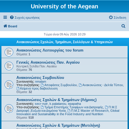
University of the Aegean
Συχνές ερωτήσεις
Σύνδεση
Α
Board
ν
Τώρα είναι 09 Αύγ 2026 10:29
α
Ανακοινώσεις Σχολών, Τμημάτων, Συλλόγων & Υπηρεσιών
ζ
Ανακοινώσεις Λειτουργίας του forum
ή
Θέματα:
1
τ
Γενικές Ανακοινώσεις Παν. Αιγαίου
Κεντρική Σελίδα Παν. Αιγαίου
η
Θέματα:
76
σ
Ανακοινώσεις Συμβουλίου
η
Συντονιστής:
nmalam
Υπο-συζητήσεις:
Αποφάσεις Συμβουλίου
,
Ανακοινώσεις - Δελτία Τύπου
,
Kείμενα προς διαβούλευση
Θέματα:
32
Ανακοινώσεις Σχολών & Τμημάτων (Λήμνος)
Συντονιστές:
secr-nutr
,
k.palatianou
,
epapatha
Υπο-συζητήσεις:
Τμήμα Επιστήμης Τροφίμων και Διατροφής
,
Π.Μ.Σ
Διατροφή ,Ευζωία και Δημόσια Υγεία
,
Π.Μ.Σ Master of Research, Global
Innovation and Sustainability in the Food Industry and Nutrition
Θέματα:
518
Ανακοινώσεις Σχολών & Τμημάτων (Μυτιλήνη)