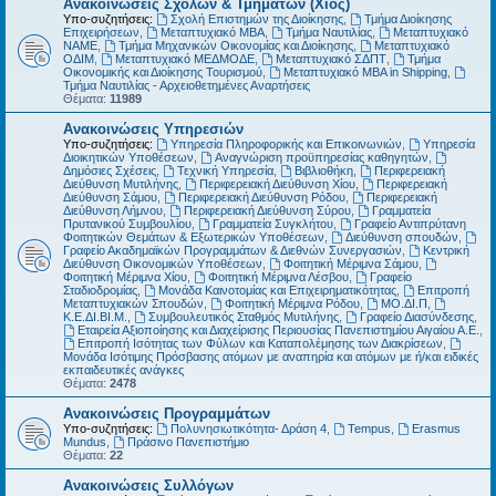
Ανακοινώσεις Σχολών & Τμημάτων (Χίος)
Υπο-συζητήσεις:
Σχολή Επιστημών της Διοίκησης
,
Τμήμα Διοίκησης
Επιχειρήσεων
,
Μεταπτυχιακό MBA
,
Τμήμα Ναυτιλίας
,
Μεταπτυχιακό
ΝΑΜΕ
,
Τμήμα Μηχανικών Οικονομίας και Διοίκησης
,
Μεταπτυχιακό
ΟΔΙΜ
,
Μεταπτυχιακό ΜΕΔΜΟΔΕ
,
Μεταπτυχιακό ΣΔΠΤ
,
Τμήμα
Οικονομικής και Διοίκησης Τουρισμού
,
Μεταπτυχιακό MBA in Shipping
,
Τμήμα Ναυτιλίας - Αρχειοθετημένες Αναρτήσεις
Θέματα:
11989
Ανακοινώσεις Υπηρεσιών
Υπο-συζητήσεις:
Υπηρεσία Πληροφορικής και Επικοινωνιών
,
Υπηρεσία
Διοικητικών Υποθέσεων
,
Αναγνώριση προϋπηρεσίας καθηγητών
,
Δημόσιες Σχέσεις
,
Τεχνική Υπηρεσία
,
Βιβλιοθήκη
,
Περιφερειακή
Διεύθυνση Μυτιλήνης
,
Περιφερειακή Διεύθυνση Χίου
,
Περιφερειακή
Διεύθυνση Σάμου
,
Περιφερειακή Διεύθυνση Ρόδου
,
Περιφερειακή
Διεύθυνση Λήμνου
,
Περιφερειακή Διεύθυνση Σύρου
,
Γραμματεία
Πρυτανικού Συμβουλίου
,
Γραμματεία Συγκλήτου
,
Γραφείο Αντιπρύτανη
Φοιτητικών Θεμάτων & Εξωτερικών Υποθέσεων
,
Διεύθυνση σπουδών
,
Γραφείο Ακαδημαϊκών Προγραμμάτων & Διεθνών Συνεργασιών
,
Κεντρική
Διεύθυνση Οικονομικών Υποθέσεων
,
Φοιτητική Μέριμνα Σάμου
,
Φοιτητική Μέριμνα Χίου
,
Φοιτητική Μέριμνα Λέσβου
,
Γραφείο
Σταδιοδρομίας
,
Μονάδα Καινοτομίας και Επιχειρηματικότητας
,
Επιτροπή
Μεταπτυχιακών Σπουδών
,
Φοιτητική Μέριμνα Ρόδου
,
ΜΟ.ΔΙ.Π
,
Κ.Ε.ΔΙ.ΒΙ.Μ.
,
Συμβουλευτικός Σταθμός Μυτιλήνης
,
Γραφείο Διασύνδεσης
,
Εταιρεία Αξιοποίησης και Διαχείρισης Περιουσίας Πανεπιστημίου Αιγαίου Α.Ε.
,
Επιτροπή Ισότητας των Φύλων και Καταπολέμησης των Διακρίσεων
,
Μονάδα Ισότιμης Πρόσβασης ατόμων με αναπηρία και ατόμων με ή/και ειδικές
εκπαιδευτικές ανάγκες
Θέματα:
2478
Ανακοινώσεις Προγραμμάτων
Υπο-συζητήσεις:
Πολυνησιωτικότητα- Δράση 4
,
Tempus
,
Erasmus
Mundus
,
Πράσινο Πανεπιστήμιο
Θέματα:
22
Ανακοινώσεις Συλλόγων