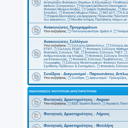
Αντιπρύτανη Φοιτητικών Θεμάτων & Εξωτερικών Υποθέσεω
Διεθνών Συνεργασιών
,
Κεντρική Διεύθυνση Οικονομικώ
Φοιτητική Μέριμνα Λέσβου
,
Γραφείο Σταδιοδρομίας
,
Μονά
Σπουδών
,
Φοιτητική Μέριμνα Ρόδου
,
ΜΟ.ΔΙ.Π
,
Κ.Ε.Δ
Εταιρεία Αξιοποίησης και Διαχείρισης Περιουσίας Πανεπιστη
των Διακρίσεων
,
Μονάδα Ισότιμης Πρόσβασης ατόμων με αν
Ανακοινώσεις Προγραμμάτων
Υπο-συζητήσεις:
Πολυνησιωτικότητα- Δράση 4
,
Tempu
Ανακοινώσεις Συλλόγων
Υπο-συζητήσεις:
Σύλλογος Διδασκόντων
,
Σύλλογος Δι
ΕΤΕΠ
,
Σύλλογος ΕΕΔΙΠ
,
Φοιτητικός Σύλλογος Μαθημα
Φοιτητικός Σύλλογος ΤΔΕ
,
Φοιτητικός Σύλλογος ΤΝΕΥ
,
Ανθρωπολογίας και Ιστορίας
,
Φοιτητικός Σύλλογος Επιστ
και Επικοινωνίας
,
Φοιτητικός Σύλλογος Περιβάλλοντος
,
Γεωγραφίας
,
Σύλλογος Μεταπτυχιακών Φοιτητών Κοινωνι
Σχεδίασης Προϊόντων & Συστημάτων
,
Φοιτητικός Σύλλογ
Συνέδρια - Διαγωνισμοί - Παρουσιάσεις Διπλ
Υπο-συζητήσεις:
Συνέδρια
,
Διαγωνισμοί - Προκηρύξεις
ΑΝΑΚΟΙΝΏΣΕΙΣ ΦΟΙΤΗΤΙΚΏΝ ΔΡΑΣΤΗΡΙΟΤΉΤΩΝ
Φοιτητικές Δραστηριότητες - Aegean
Υπο-συζητήσεις:
IEEE Student Branch
,
Αιγαιακός Πανε
Φοιτητικές Δραστηριότητες - Λήμνος
Φοιτητικές Δραστηριότητες - Μυτιλήνη