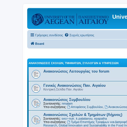
Unive
Γρήγορες συνδέσεις
Συχνές ερωτήσεις
Board
ΑΝΑΚΟΙΝΏΣΕΙΣ ΣΧΟΛΏΝ, ΤΜΗΜΆΤΩΝ, ΣΥΛΛΌΓΩΝ & ΥΠΗΡΕΣΙΏΝ
Ανακοινώσεις Λειτουργίας του forum
Γενικές Ανακοινώσεις Παν. Αιγαίου
Κεντρική Σελίδα Παν. Αιγαίου
Ανακοινώσεις Συμβουλίου
Συντονιστής:
nmalam
Υπο-συζητήσεις:
Αποφάσεις Συμβουλίου
,
Ανακοινώσεις
Ανακοινώσεις Σχολών & Τμημάτων (Λήμνος)
Συντονιστές:
secr-nutr
,
k.palatianou
,
epapatha
Υπο-συζητήσεις:
Τμήμα Επιστήμης Τροφίμων και Διατροφ
Research, Global Innovation and Sustainability in the Food In