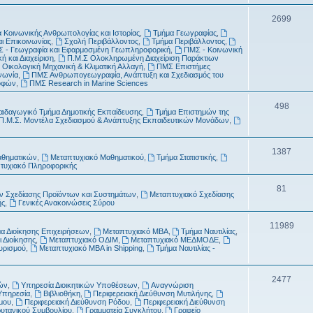
τ
μ
Θ
2699
α
α
 Κοινωνικής Ανθρωπολογίας και Ιστορίας
,
Τμήμα Γεωγραφίας
,
έ
αι Επικοινωνίας
,
Σχολή Περιβάλλοντος
,
Τμήμα Περιβάλλοντος
,
τ
 - Γεωγραφία και Εφαρμοσμένη Γεωπληροφορική
,
ΠΜΣ - Κοινωνική
μ
ή και Διαχείριση
,
Π.Μ.Σ Ολοκληρωμένη Διαχείριση Παράκτιων
α
 Οικολογική Μηχανική & Κλιματική Αλλαγή
,
ΠΜΣ Επιστήμες
α
νωνία
,
ΠΜΣ Ανθρωπογεωγραφία, Ανάπτυξη και Σχεδιασμός του
ροφών
,
ΠΜΣ Research in Marine Sciences
τ
Θ
498
α
αιδαγωγικό Τμήμα Δημοτικής Εκπαίδευσης
,
Τμήμα Επιστημών της
Π.Μ.Σ. Μοντέλα Σχεδιασμού & Ανάπτυξης Εκπαιδευτικών Μονάδων
,
έ
μ
Θ
1387
αθηματικών
,
Μεταπτυχιακό Μαθηματικού
,
Τμήμα Στατιστικής
,
α
τυχιακό Πληροφορικής
έ
τ
μ
Θ
81
 Σχεδίασης Προϊόντων και Συστημάτων
,
Μεταπτυχιακό Σχεδίασης
α
ής
,
Γενικές Ανακοινώσεις Σύρου
α
έ
τ
μ
Θ
11989
α Διοίκησης Επιχειρήσεων
,
Μεταπτυχιακό MBA
,
Τμήμα Ναυτιλίας
,
 Διοίκησης
,
Μεταπτυχιακό ΟΔΙΜ
,
Μεταπτυχιακό ΜΕΔΜΟΔΕ
,
α
α
έ
ουρισμού
,
Μεταπτυχιακό MBA in Shipping
,
Τμήμα Ναυτιλίας -
τ
μ
α
Θ
2477
α
ών
,
Υπηρεσία Διοικητικών Υποθέσεων
,
Αναγνώριση
Υπηρεσία
,
Βιβλιοθήκη
,
Περιφερειακή Διεύθυνση Μυτιλήνης
,
έ
τ
μου
,
Περιφερειακή Διεύθυνση Ρόδου
,
Περιφερειακή Διεύθυνση
ρυτανικού Συμβουλίου
,
Γραμματεία Συγκλήτου
,
Γραφείο