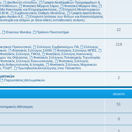
μ
α
ν
,
Διεύθυνση σπουδών
,
Γραφείο Ακαδημαϊκών Προγραμμάτων &
ν Υποθέσεων
,
Φοιτητική Μέριμνα Σάμου
,
Φοιτητική Μέριμνα Χίου
,
α
δα Καινοτομίας και Επιχειρηματικότητας
,
Επιτροπή Μεταπτυχιακών
Ι.ΒΙ.Μ.
,
Συμβουλευτικός Σταθμός Μυτιλήνης
,
Γραφείο Διασύνδεσης
,
τ
μίου Αιγαίου Α.Ε.
,
Επιτροπή Ισότητας των Φύλων και Καταπολέμησης
απηρία και ατόμων με ή/και ειδικές εκπαιδευτικές ανάγκες
α
Θ
22
s
,
Erasmus Mundus
,
Πράσινο Πανεπιστήμιο
έ
Θ
219
μ
οικητικού Προσωπικού
,
Σύλλογος Συμβασιούχων ΠΑ
,
Σύλλογος
τικού
,
Φοιτητικός Σύλλογος ΣΑΧΜ
,
Φοιτητικός Σύλλογος ΜΠΕΣ
,
έ
α
Φοιτητικός Σύλλογος ΤΜΟΔ
,
Φοιτητικός Σύλλογος Κοινωνικής
ημών της Θάλασσας
,
Φοιτητικός Σύλλογος Πολιτισμικής Τεχνολογίας
μ
τ
Φοιτητικός Σύλλογος Κοινωνιολογίας
,
Φοιτητικός Σύλλογος
κής Ανθρωπολογίας & Ιστορίας
,
Φοιτητικός Σύλλογος Μηχανικών
α
α
ος ΤΟΔΙΤ
,
Πρωτοβουλία Αλληλεγγύης στην Παλαιστίνη
τ
ωματικών
Θ
2
,
Παρουσιάσεις Διπλωματικών
α
έ
μ
ΘΈΜΑΤΑ
α
Θ
51
πιστημιακός Αθλητισμός
τ
έ
α
Θ
0
μ
έ
α
Θ
1