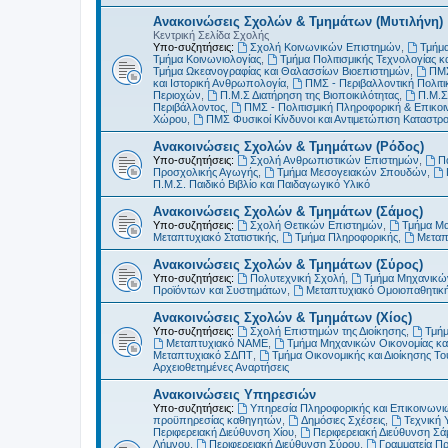
Ανακοινώσεις Σχολών & Τμημάτων (Μυτιλήνη)
Κεντρική Σελίδα Σχολής
Υπο-συζητήσεις:
Σχολή Κοινωνικών Επιστημών
,
Τμήμα
Τμήμα Κοινωνιολογίας
,
Τμήμα Πολιτισμικής Τεχνολογίας κ
Τμήμα Ωκεανογραφίας και Θαλασσίων Βιοεπιστημών
,
ΠΜΣ
και Ιστορική Ανθρωπολογία
,
ΠΜΣ - Περιβαλλοντική Πολιτικ
Περιοχών
,
Π.Μ.Σ Διατήρηση της Βιοποικιλότητας
,
Π.Μ.Σ
Περιβάλλοντος
,
ΠΜΣ - Πολιτισμική Πληροφορική & Επικοι
Χώρου
,
ΠΜΣ Φυσικοί Κίνδυνοι και Αντιμετώπιση Καταστ
Ανακοινώσεις Σχολών & Τμημάτων (Ρόδος)
Υπο-συζητήσεις:
Σχολή Ανθρωπιστικών Επιστημών
,
Π
Προσχολικής Αγωγής
,
Τμήμα Μεσογειακών Σπουδών
,
Π.Μ.Σ. Παιδικό Βιβλίο και Παιδαγωγικό Υλικό
Ανακοινώσεις Σχολών & Τμημάτων (Σάμος)
Υπο-συζητήσεις:
Σχολή Θετικών Επιστημών
,
Τμήμα Μ
Μεταπτυχιακό Στατιστικής
,
Τμήμα Πληροφορικής
,
Μεταπ
Ανακοινώσεις Σχολών & Τμημάτων (Σύρος)
Υπο-συζητήσεις:
Πολυτεχνική Σχολή
,
Τμήμα Μηχανικών
Προϊόντων και Συστημάτων
,
Μεταπτυχιακό Ομοιοπαθητικ
Ανακοινώσεις Σχολών & Τμημάτων (Χίος)
Υπο-συζητήσεις:
Σχολή Επιστημών της Διοίκησης
,
Τμήμ
Μεταπτυχιακό ΝΑΜΕ
,
Τμήμα Μηχανικών Οικονομίας και
Μεταπτυχιακό ΣΔΠΤ
,
Τμήμα Οικονομικής και Διοίκησης Τ
Αρχειοθετημένες Αναρτήσεις
Ανακοινώσεις Υπηρεσιών
Υπο-συζητήσεις:
Υπηρεσία Πληροφορικής και Επικοινωνι
προϋπηρεσίας καθηγητών
,
Δημόσιες Σχέσεις
,
Τεχνική 
Περιφερειακή Διεύθυνση Χίου
,
Περιφερειακή Διεύθυνση Σά
Λήμνου
,
Περιφερειακή Διεύθυνση Σύρου
,
Γραμματεία Π