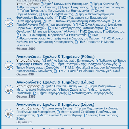
Κεντρική Σελίδα Σχολής
Υπο-συζητήσεις:
Σχολή Κοινωνικών Επιστημών
,
Τμήμα Κοινωνικής
Ανθρωπολογίας και Ιστορίας
,
Τμήμα Γεωγραφίας
,
Τμήμα Κοινωνιολογίας
,
Τμήμα Πολιτισμικής Τεχνολογίας και Επικοινωνίας
,
Σχολή
Περιβάλλοντος
,
Τμήμα Περιβάλλοντος
,
Τμήμα Ωκεανογραφίας και
Θαλασσίων Βιοεπιστημών
,
ΠΜΣ - Γεωγραφία και Εφαρμοσμένη
Γεωπληροφορική
,
ΠΜΣ - Κοινωνική και Ιστορική Ανθρωπολογία
,
ΠΜΣ -
Περιβαλλοντική Πολιτική και Διαχείριση
,
Π.Μ.Σ Ολοκληρωμένη Διαχείριση
Παράκτιων Περιοχών
,
Π.Μ.Σ Διατήρηση της Βιοποικιλότητας
,
Π.Μ.Σ
Οικολογική Μηχανική & Κλιματική Αλλαγή
,
ΠΜΣ Επιστήμες Περιβάλλοντος
,
ΠΜΣ - Πολιτισμική Πληροφορική & Επικοινωνία
,
ΠΜΣ
Ανθρωπογεωγραφία, Ανάπτυξη και Σχεδιασμός του Χώρου
,
ΠΜΣ Φυσικοί
Κίνδυνοι και Αντιμετώπιση Καταστροφών
,
ΠΜΣ Research in Marine
Sciences
Θέματα:
2699
Ανακοινώσεις Σχολών & Τμημάτων (Ρόδος)
Υπο-συζητήσεις:
Σχολή Ανθρωπιστικών Επιστημών
,
Παιδαγωγικό Τμήμα
Δημοτικής Εκπαίδευσης
,
Τμήμα Επιστημών της Προσχολικής Αγωγής
,
Τμήμα Μεσογειακών Σπουδών
,
Π.Μ.Σ. Μοντέλα Σχεδιασμού & Ανάπτυξης
Εκπαιδευτικών Μονάδων
,
Π.Μ.Σ. Παιδικό Βιβλίο και Παιδαγωγικό Υλικό
Θέματα:
498
Ανακοινώσεις Σχολών & Τμημάτων (Σάμος)
Υπο-συζητήσεις:
Σχολή Θετικών Επιστημών
,
Τμήμα Μαθηματικών
,
Μεταπτυχιακό Μαθηματικού
,
Τμήμα Στατιστικής
,
Μεταπτυχιακό
Στατιστικής
,
Τμήμα Πληροφορικής
,
Μεταπτυχιακό Πληροφορικής
Θέματα:
1388
Ανακοινώσεις Σχολών & Τμημάτων (Σύρος)
Υπο-συζητήσεις:
Πολυτεχνική Σχολή
,
Τμήμα Μηχανικών Σχεδίασης
Προϊόντων και Συστημάτων
,
Μεταπτυχιακό Σχεδίασης Προϊόντων και
Συστημάτων
,
Μεταπτυχιακό Ομοιοπαθητικής
,
Γενικές Ανακοινώσεις
Σύρου
Θέματα:
81