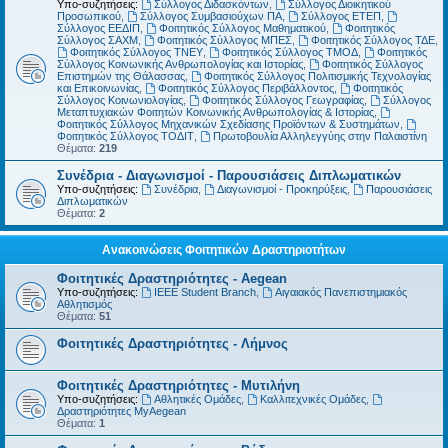
Υπο-συζητήσεις:
Σύλλογος Διδασκόντων
,
Σύλλογος Διοικητικού
Προσωπικού
,
Σύλλογος Συμβασιούχων ΠΑ
,
Σύλλογος ΕΤΕΠ
,
Σύλλογος ΕΕΔΙΠ
,
Φοιτητικός Σύλλογος Μαθηματικού
,
Φοιτητικός
Σύλλογος ΣΑΧΜ
,
Φοιτητικός Σύλλογος ΜΠΕΣ
,
Φοιτητικός Σύλλογος ΤΔΕ
,
Φοιτητικός Σύλλογος ΤΝΕΥ
,
Φοιτητικός Σύλλογος ΤΜΟΔ
,
Φοιτητικός
Σύλλογος Κοινωνικής Ανθρωπολογίας και Ιστορίας
,
Φοιτητικός Σύλλογος
Επιστημών της Θάλασσας
,
Φοιτητικός Σύλλογος Πολιτισμικής Τεχνολογίας
και Επικοινωνίας
,
Φοιτητικός Σύλλογος Περιβάλλοντος
,
Φοιτητικός
Σύλλογος Κοινωνιολογίας
,
Φοιτητικός Σύλλογος Γεωγραφίας
,
Σύλλογος
Μεταπτυχιακών Φοιτητών Κοινωνικής Ανθρωπολογίας & Ιστορίας
,
Φοιτητικός Σύλλογος Μηχανικών Σχεδίασης Προϊόντων & Συστημάτων
,
Φοιτητικός Σύλλογος ΤΟΔΙΤ
,
Πρωτοβουλία Αλληλεγγύης στην Παλαιστίνη
Θέματα:
219
Συνέδρια - Διαγωνισμοί - Παρουσιάσεις Διπλωματικών
Υπο-συζητήσεις:
Συνέδρια
,
Διαγωνισμοί - Προκηρύξεις
,
Παρουσιάσεις
Διπλωματικών
Θέματα:
2
Ανακοινώσεις Φοιτητικών Δραστηριοτήτων
Φοιτητικές Δραστηριότητες - Aegean
Υπο-συζητήσεις:
IEEE Student Branch
,
Αιγαιακός Πανεπιστημιακός
Αθλητισμός
Θέματα:
51
Φοιτητικές Δραστηριότητες - Λήμνος
Φοιτητικές Δραστηριότητες - Μυτιλήνη
Υπο-συζητήσεις:
Αθλητικές Ομάδες
,
Καλλιτεχνικές Ομάδες
,
Δραστηριότητες MyAegean
Θέματα:
1