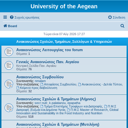
University of the Aegean
Συχνές ερωτήσεις
Σύνδεση
Α
Board
ν
Τώρα είναι 07 Αύγ 2026 17:27
α
Ανακοινώσεις Σχολών, Τμημάτων, Συλλόγων & Υπηρεσιών
ζ
Ανακοινώσεις Λειτουργίας του forum
ή
Θέματα:
1
τ
Γενικές Ανακοινώσεις Παν. Αιγαίου
Κεντρική Σελίδα Παν. Αιγαίου
η
Θέματα:
76
σ
Ανακοινώσεις Συμβουλίου
η
Συντονιστής:
nmalam
Υπο-συζητήσεις:
Αποφάσεις Συμβουλίου
,
Ανακοινώσεις - Δελτία Τύπου
,
Kείμενα προς διαβούλευση
Θέματα:
32
Ανακοινώσεις Σχολών & Τμημάτων (Λήμνος)
Συντονιστές:
secr-nutr
,
k.palatianou
,
epapatha
Υπο-συζητήσεις:
Τμήμα Επιστήμης Τροφίμων και Διατροφής
,
Π.Μ.Σ
Διατροφή ,Ευζωία και Δημόσια Υγεία
,
Π.Μ.Σ Master of Research, Global
Innovation and Sustainability in the Food Industry and Nutrition
Θέματα:
518
Ανακοινώσεις Σχολών & Τμημάτων (Μυτιλήνη)