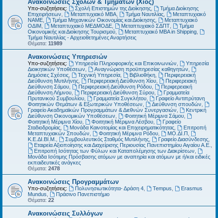
Ανακοινώσεις Σχολών & Τμημάτων (Χίος)
Υπο-συζητήσεις:
Σχολή Επιστημών της Διοίκησης
,
Τμήμα Διοίκησης
Επιχειρήσεων
,
Μεταπτυχιακό MBA
,
Τμήμα Ναυτιλίας
,
Μεταπτυχιακό
ΝΑΜΕ
,
Τμήμα Μηχανικών Οικονομίας και Διοίκησης
,
Μεταπτυχιακό
ΟΔΙΜ
,
Μεταπτυχιακό ΜΕΔΜΟΔΕ
,
Μεταπτυχιακό ΣΔΠΤ
,
Τμήμα
Οικονομικής και Διοίκησης Τουρισμού
,
Μεταπτυχιακό MBA in Shipping
,
Τμήμα Ναυτιλίας - Αρχειοθετημένες Αναρτήσεις
Θέματα:
11989
Ανακοινώσεις Υπηρεσιών
Υπο-συζητήσεις:
Υπηρεσία Πληροφορικής και Επικοινωνιών
,
Υπηρεσία
Διοικητικών Υποθέσεων
,
Αναγνώριση προϋπηρεσίας καθηγητών
,
Δημόσιες Σχέσεις
,
Τεχνική Υπηρεσία
,
Βιβλιοθήκη
,
Περιφερειακή
Διεύθυνση Μυτιλήνης
,
Περιφερειακή Διεύθυνση Χίου
,
Περιφερειακή
Διεύθυνση Σάμου
,
Περιφερειακή Διεύθυνση Ρόδου
,
Περιφερειακή
Διεύθυνση Λήμνου
,
Περιφερειακή Διεύθυνση Σύρου
,
Γραμματεία
Πρυτανικού Συμβουλίου
,
Γραμματεία Συγκλήτου
,
Γραφείο Αντιπρύτανη
Φοιτητικών Θεμάτων & Εξωτερικών Υποθέσεων
,
Διεύθυνση σπουδών
,
Γραφείο Ακαδημαϊκών Προγραμμάτων & Διεθνών Συνεργασιών
,
Κεντρική
Διεύθυνση Οικονομικών Υποθέσεων
,
Φοιτητική Μέριμνα Σάμου
,
Φοιτητική Μέριμνα Χίου
,
Φοιτητική Μέριμνα Λέσβου
,
Γραφείο
Σταδιοδρομίας
,
Μονάδα Καινοτομίας και Επιχειρηματικότητας
,
Επιτροπή
Μεταπτυχιακών Σπουδών
,
Φοιτητική Μέριμνα Ρόδου
,
ΜΟ.ΔΙ.Π
,
Κ.Ε.ΔΙ.ΒΙ.Μ.
,
Συμβουλευτικός Σταθμός Μυτιλήνης
,
Γραφείο Διασύνδεσης
,
Εταιρεία Αξιοποίησης και Διαχείρισης Περιουσίας Πανεπιστημίου Αιγαίου Α.Ε.
,
Επιτροπή Ισότητας των Φύλων και Καταπολέμησης των Διακρίσεων
,
Μονάδα Ισότιμης Πρόσβασης ατόμων με αναπηρία και ατόμων με ή/και ειδικές
εκπαιδευτικές ανάγκες
Θέματα:
2478
Ανακοινώσεις Προγραμμάτων
Υπο-συζητήσεις:
Πολυνησιωτικότητα- Δράση 4
,
Tempus
,
Erasmus
Mundus
,
Πράσινο Πανεπιστήμιο
Θέματα:
22
Ανακοινώσεις Συλλόγων