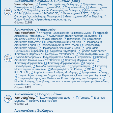
Ανακοινώσεις Σχολών & Τμημάτων (Χίος)
Υπο-συζητήσεις:
Σχολή Επιστημών της Διοίκησης
,
Τμήμα Διοίκησης
Επιχειρήσεων
,
Μεταπτυχιακό MBA
,
Τμήμα Ναυτιλίας
,
Μεταπτυχιακό
ΝΑΜΕ
,
Τμήμα Μηχανικών Οικονομίας και Διοίκησης
,
Μεταπτυχιακό
ΟΔΙΜ
,
Μεταπτυχιακό ΜΕΔΜΟΔΕ
,
Μεταπτυχιακό ΣΔΠΤ
,
Τμήμα
Οικονομικής και Διοίκησης Τουρισμού
,
Μεταπτυχιακό MBA in Shipping
,
Τμήμα Ναυτιλίας - Αρχειοθετημένες Αναρτήσεις
Θέματα:
11989
Ανακοινώσεις Υπηρεσιών
Υπο-συζητήσεις:
Υπηρεσία Πληροφορικής και Επικοινωνιών
,
Υπηρεσία
Διοικητικών Υποθέσεων
,
Αναγνώριση προϋπηρεσίας καθηγητών
,
Δημόσιες Σχέσεις
,
Τεχνική Υπηρεσία
,
Βιβλιοθήκη
,
Περιφερειακή
Διεύθυνση Μυτιλήνης
,
Περιφερειακή Διεύθυνση Χίου
,
Περιφερειακή
Διεύθυνση Σάμου
,
Περιφερειακή Διεύθυνση Ρόδου
,
Περιφερειακή
Διεύθυνση Λήμνου
,
Περιφερειακή Διεύθυνση Σύρου
,
Γραμματεία
Πρυτανικού Συμβουλίου
,
Γραμματεία Συγκλήτου
,
Γραφείο Αντιπρύτανη
Φοιτητικών Θεμάτων & Εξωτερικών Υποθέσεων
,
Διεύθυνση σπουδών
,
Γραφείο Ακαδημαϊκών Προγραμμάτων & Διεθνών Συνεργασιών
,
Κεντρική
Διεύθυνση Οικονομικών Υποθέσεων
,
Φοιτητική Μέριμνα Σάμου
,
Φοιτητική Μέριμνα Χίου
,
Φοιτητική Μέριμνα Λέσβου
,
Γραφείο
Σταδιοδρομίας
,
Μονάδα Καινοτομίας και Επιχειρηματικότητας
,
Επιτροπή
Μεταπτυχιακών Σπουδών
,
Φοιτητική Μέριμνα Ρόδου
,
ΜΟ.ΔΙ.Π
,
Κ.Ε.ΔΙ.ΒΙ.Μ.
,
Συμβουλευτικός Σταθμός Μυτιλήνης
,
Γραφείο Διασύνδεσης
,
Εταιρεία Αξιοποίησης και Διαχείρισης Περιουσίας Πανεπιστημίου Αιγαίου Α.Ε.
,
Επιτροπή Ισότητας των Φύλων και Καταπολέμησης των Διακρίσεων
,
Μονάδα Ισότιμης Πρόσβασης ατόμων με αναπηρία και ατόμων με ή/και ειδικές
εκπαιδευτικές ανάγκες
Θέματα:
2475
Ανακοινώσεις Προγραμμάτων
Υπο-συζητήσεις:
Πολυνησιωτικότητα- Δράση 4
,
Tempus
,
Erasmus
Mundus
,
Πράσινο Πανεπιστήμιο
Θέματα:
22
Ανακοινώσεις Συλλόγων