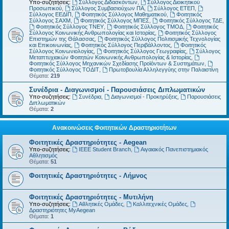
Υπο-συζητήσεις:
Σύλλογος Διδασκόντων
,
Σύλλογος Διοικητικού
Προσωπικού
,
Σύλλογος Συμβασιούχων ΠΑ
,
Σύλλογος ΕΤΕΠ
,
Σύλλογος ΕΕΔΙΠ
,
Φοιτητικός Σύλλογος Μαθηματικού
,
Φοιτητικός
Σύλλογος ΣΑΧΜ
,
Φοιτητικός Σύλλογος ΜΠΕΣ
,
Φοιτητικός Σύλλογος ΤΔΕ
,
Φοιτητικός Σύλλογος ΤΝΕΥ
,
Φοιτητικός Σύλλογος ΤΜΟΔ
,
Φοιτητικός
Σύλλογος Κοινωνικής Ανθρωπολογίας και Ιστορίας
,
Φοιτητικός Σύλλογος
Επιστημών της Θάλασσας
,
Φοιτητικός Σύλλογος Πολιτισμικής Τεχνολογίας
και Επικοινωνίας
,
Φοιτητικός Σύλλογος Περιβάλλοντος
,
Φοιτητικός
Σύλλογος Κοινωνιολογίας
,
Φοιτητικός Σύλλογος Γεωγραφίας
,
Σύλλογος
Μεταπτυχιακών Φοιτητών Κοινωνικής Ανθρωπολογίας & Ιστορίας
,
Φοιτητικός Σύλλογος Μηχανικών Σχεδίασης Προϊόντων & Συστημάτων
,
Φοιτητικός Σύλλογος ΤΟΔΙΤ
,
Πρωτοβουλία Αλληλεγγύης στην Παλαιστίνη
Θέματα:
219
Συνέδρια - Διαγωνισμοί - Παρουσιάσεις Διπλωματικών
Υπο-συζητήσεις:
Συνέδρια
,
Διαγωνισμοί - Προκηρύξεις
,
Παρουσιάσεις
Διπλωματικών
Θέματα:
2
Ανακοινώσεις Φοιτητικών Δραστηριοτήτων
Φοιτητικές Δραστηριότητες - Aegean
Υπο-συζητήσεις:
IEEE Student Branch
,
Αιγαιακός Πανεπιστημιακός
Αθλητισμός
Θέματα:
51
Φοιτητικές Δραστηριότητες - Λήμνος
Φοιτητικές Δραστηριότητες - Μυτιλήνη
Υπο-συζητήσεις:
Αθλητικές Ομάδες
,
Καλλιτεχνικές Ομάδες
,
Δραστηριότητες MyAegean
Θέματα:
1