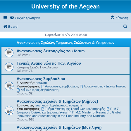
University of the Aegean
Συχνές ερωτήσεις
Σύνδεση
Α
Board
ν
Τώρα είναι 06 Αύγ 2026 03:08
α
Ανακοινώσεις Σχολών, Τμημάτων, Συλλόγων & Υπηρεσιών
ζ
Ανακοινώσεις Λειτουργίας του forum
ή
Θέματα:
1
τ
Γενικές Ανακοινώσεις Παν. Αιγαίου
Κεντρική Σελίδα Παν. Αιγαίου
η
Θέματα:
76
σ
Ανακοινώσεις Συμβουλίου
η
Συντονιστής:
nmalam
Υπο-συζητήσεις:
Αποφάσεις Συμβουλίου
,
Ανακοινώσεις - Δελτία Τύπου
,
Kείμενα προς διαβούλευση
Θέματα:
32
Ανακοινώσεις Σχολών & Τμημάτων (Λήμνος)
Συντονιστές:
secr-nutr
,
k.palatianou
,
epapatha
Υπο-συζητήσεις:
Τμήμα Επιστήμης Τροφίμων και Διατροφής
,
Π.Μ.Σ
Διατροφή ,Ευζωία και Δημόσια Υγεία
,
Π.Μ.Σ Master of Research, Global
Innovation and Sustainability in the Food Industry and Nutrition
Θέματα:
518
Ανακοινώσεις Σχολών & Τμημάτων (Μυτιλήνη)