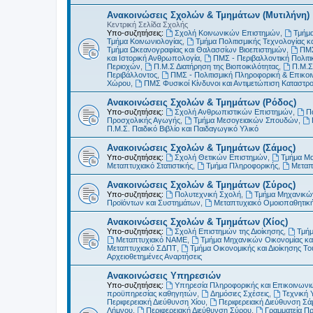
Ανακοινώσεις Σχολών & Τμημάτων (Μυτιλήνη)
Κεντρική Σελίδα Σχολής
Υπο-συζητήσεις:
Σχολή Κοινωνικών Επιστημών
,
Τμήμα
Τμήμα Κοινωνιολογίας
,
Τμήμα Πολιτισμικής Τεχνολογίας κ
Τμήμα Ωκεανογραφίας και Θαλασσίων Βιοεπιστημών
,
ΠΜΣ
και Ιστορική Ανθρωπολογία
,
ΠΜΣ - Περιβαλλοντική Πολιτικ
Περιοχών
,
Π.Μ.Σ Διατήρηση της Βιοποικιλότητας
,
Π.Μ.Σ
Περιβάλλοντος
,
ΠΜΣ - Πολιτισμική Πληροφορική & Επικοι
Χώρου
,
ΠΜΣ Φυσικοί Κίνδυνοι και Αντιμετώπιση Καταστ
Ανακοινώσεις Σχολών & Τμημάτων (Ρόδος)
Υπο-συζητήσεις:
Σχολή Ανθρωπιστικών Επιστημών
,
Π
Προσχολικής Αγωγής
,
Τμήμα Μεσογειακών Σπουδών
,
Π.Μ.Σ. Παιδικό Βιβλίο και Παιδαγωγικό Υλικό
Ανακοινώσεις Σχολών & Τμημάτων (Σάμος)
Υπο-συζητήσεις:
Σχολή Θετικών Επιστημών
,
Τμήμα Μ
Μεταπτυχιακό Στατιστικής
,
Τμήμα Πληροφορικής
,
Μεταπ
Ανακοινώσεις Σχολών & Τμημάτων (Σύρος)
Υπο-συζητήσεις:
Πολυτεχνική Σχολή
,
Τμήμα Μηχανικών
Προϊόντων και Συστημάτων
,
Μεταπτυχιακό Ομοιοπαθητικ
Ανακοινώσεις Σχολών & Τμημάτων (Χίος)
Υπο-συζητήσεις:
Σχολή Επιστημών της Διοίκησης
,
Τμήμ
Μεταπτυχιακό ΝΑΜΕ
,
Τμήμα Μηχανικών Οικονομίας και
Μεταπτυχιακό ΣΔΠΤ
,
Τμήμα Οικονομικής και Διοίκησης Τ
Αρχειοθετημένες Αναρτήσεις
Ανακοινώσεις Υπηρεσιών
Υπο-συζητήσεις:
Υπηρεσία Πληροφορικής και Επικοινωνι
προϋπηρεσίας καθηγητών
,
Δημόσιες Σχέσεις
,
Τεχνική 
Περιφερειακή Διεύθυνση Χίου
,
Περιφερειακή Διεύθυνση Σά
Λήμνου
,
Περιφερειακή Διεύθυνση Σύρου
,
Γραμματεία Π