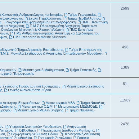
τ
μ
Θ
2699
α
α
 Κοινωνικής Ανθρωπολογίας και Ιστορίας
,
Τμήμα Γεωγραφίας
,
έ
αι Επικοινωνίας
,
Σχολή Περιβάλλοντος
,
Τμήμα Περιβάλλοντος
,
τ
 - Γεωγραφία και Εφαρμοσμένη Γεωπληροφορική
,
ΠΜΣ - Κοινωνική
μ
ή και Διαχείριση
,
Π.Μ.Σ Ολοκληρωμένη Διαχείριση Παράκτιων
α
 Οικολογική Μηχανική & Κλιματική Αλλαγή
,
ΠΜΣ Επιστήμες
α
νωνία
,
ΠΜΣ Ανθρωπογεωγραφία, Ανάπτυξη και Σχεδιασμός του
ροφών
,
ΠΜΣ Research in Marine Sciences
τ
Θ
498
α
αιδαγωγικό Τμήμα Δημοτικής Εκπαίδευσης
,
Τμήμα Επιστημών της
Π.Μ.Σ. Μοντέλα Σχεδιασμού & Ανάπτυξης Εκπαιδευτικών Μονάδων
,
έ
μ
Θ
1389
αθηματικών
,
Μεταπτυχιακό Μαθηματικού
,
Τμήμα Στατιστικής
,
α
τυχιακό Πληροφορικής
έ
τ
μ
Θ
81
 Σχεδίασης Προϊόντων και Συστημάτων
,
Μεταπτυχιακό Σχεδίασης
α
ής
,
Γενικές Ανακοινώσεις Σύρου
α
έ
τ
μ
Θ
11989
α Διοίκησης Επιχειρήσεων
,
Μεταπτυχιακό MBA
,
Τμήμα Ναυτιλίας
,
 Διοίκησης
,
Μεταπτυχιακό ΟΔΙΜ
,
Μεταπτυχιακό ΜΕΔΜΟΔΕ
,
α
α
έ
ουρισμού
,
Μεταπτυχιακό MBA in Shipping
,
Τμήμα Ναυτιλίας -
τ
μ
α
Θ
2478
α
ών
,
Υπηρεσία Διοικητικών Υποθέσεων
,
Αναγνώριση
Υπηρεσία
,
Βιβλιοθήκη
,
Περιφερειακή Διεύθυνση Μυτιλήνης
,
έ
τ
μου
,
Περιφερειακή Διεύθυνση Ρόδου
,
Περιφερειακή Διεύθυνση
ρυτανικού Συμβουλίου
,
Γραμματεία Συγκλήτου
,
Γραφείο