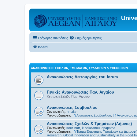
Unive
Γρήγορες συνδέσεις
Συχνές ερωτήσεις
Board
ΑΝΑΚΟΙΝΏΣΕΙΣ ΣΧΟΛΏΝ, ΤΜΗΜΆΤΩΝ, ΣΥΛΛΌΓΩΝ & ΥΠΗΡΕΣΙΏΝ
Ανακοινώσεις Λειτουργίας του forum
Γενικές Ανακοινώσεις Παν. Αιγαίου
Κεντρική Σελίδα Παν. Αιγαίου
Ανακοινώσεις Συμβουλίου
Συντονιστής:
nmalam
Υπο-συζητήσεις:
Αποφάσεις Συμβουλίου
,
Ανακοινώσεις
Ανακοινώσεις Σχολών & Τμημάτων (Λήμνος)
Συντονιστές:
secr-nutr
,
k.palatianou
,
epapatha
Υπο-συζητήσεις:
Τμήμα Επιστήμης Τροφίμων και Διατροφ
Research, Global Innovation and Sustainability in the Food In