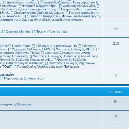
μ
α
ν
,
Διεύθυνση σπουδών
,
Γραφείο Ακαδημαϊκών Προγραμμάτων &
ν Υποθέσεων
,
Φοιτητική Μέριμνα Σάμου
,
Φοιτητική Μέριμνα Χίου
,
α
δα Καινοτομίας και Επιχειρηματικότητας
,
Επιτροπή Μεταπτυχιακών
Ι.ΒΙ.Μ.
,
Συμβουλευτικός Σταθμός Μυτιλήνης
,
Γραφείο Διασύνδεσης
,
τ
μίου Αιγαίου Α.Ε.
,
Επιτροπή Ισότητας των Φύλων και Καταπολέμησης
απηρία και ατόμων με ή/και ειδικές εκπαιδευτικές ανάγκες
α
Θ
22
s
,
Erasmus Mundus
,
Πράσινο Πανεπιστήμιο
έ
Θ
219
μ
οικητικού Προσωπικού
,
Σύλλογος Συμβασιούχων ΠΑ
,
Σύλλογος
τικού
,
Φοιτητικός Σύλλογος ΣΑΧΜ
,
Φοιτητικός Σύλλογος ΜΠΕΣ
,
έ
α
Φοιτητικός Σύλλογος ΤΜΟΔ
,
Φοιτητικός Σύλλογος Κοινωνικής
ημών της Θάλασσας
,
Φοιτητικός Σύλλογος Πολιτισμικής Τεχνολογίας
μ
τ
Φοιτητικός Σύλλογος Κοινωνιολογίας
,
Φοιτητικός Σύλλογος
κής Ανθρωπολογίας & Ιστορίας
,
Φοιτητικός Σύλλογος Μηχανικών
α
α
ος ΤΟΔΙΤ
,
Πρωτοβουλία Αλληλεγγύης στην Παλαιστίνη
τ
ωματικών
Θ
2
,
Παρουσιάσεις Διπλωματικών
α
έ
μ
ΘΈΜΑΤΑ
α
Θ
51
πιστημιακός Αθλητισμός
τ
έ
α
Θ
0
μ
έ
α
Θ
1