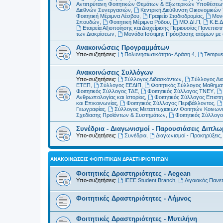
Αντιπρύτανη Φοιτητικών Θεμάτων & Εξωτερικών Υποθέσεω
Διεθνών Συνεργασιών
,
Κεντρική Διεύθυνση Οικονομικώ
Φοιτητική Μέριμνα Λέσβου
,
Γραφείο Σταδιοδρομίας
,
Μονά
Σπουδών
,
Φοιτητική Μέριμνα Ρόδου
,
ΜΟ.ΔΙ.Π
,
Κ.Ε.Δ
Εταιρεία Αξιοποίησης και Διαχείρισης Περιουσίας Πανεπιστη
των Διακρίσεων
,
Μονάδα Ισότιμης Πρόσβασης ατόμων με αν
Ανακοινώσεις Προγραμμάτων
Υπο-συζητήσεις:
Πολυνησιωτικότητα- Δράση 4
,
Tempu
Ανακοινώσεις Συλλόγων
Υπο-συζητήσεις:
Σύλλογος Διδασκόντων
,
Σύλλογος Δι
ΕΤΕΠ
,
Σύλλογος ΕΕΔΙΠ
,
Φοιτητικός Σύλλογος Μαθημα
Φοιτητικός Σύλλογος ΤΔΕ
,
Φοιτητικός Σύλλογος ΤΝΕΥ
,
Ανθρωπολογίας και Ιστορίας
,
Φοιτητικός Σύλλογος Επιστ
και Επικοινωνίας
,
Φοιτητικός Σύλλογος Περιβάλλοντος
,
Γεωγραφίας
,
Σύλλογος Μεταπτυχιακών Φοιτητών Κοινωνι
Σχεδίασης Προϊόντων & Συστημάτων
,
Φοιτητικός Σύλλογ
Συνέδρια - Διαγωνισμοί - Παρουσιάσεις Διπλ
Υπο-συζητήσεις:
Συνέδρια
,
Διαγωνισμοί - Προκηρύξεις
ΑΝΑΚΟΙΝΏΣΕΙΣ ΦΟΙΤΗΤΙΚΏΝ ΔΡΑΣΤΗΡΙΟΤΉΤΩΝ
Φοιτητικές Δραστηριότητες - Aegean
Υπο-συζητήσεις:
IEEE Student Branch
,
Αιγαιακός Πανε
Φοιτητικές Δραστηριότητες - Λήμνος
Φοιτητικές Δραστηριότητες - Μυτιλήνη