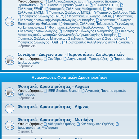
Υπο-συζητήσεις:
Σύλλογος Διδασκόντων
,
Σύλλογος Διοικητικού
Προσωπικού
,
Σύλλογος Συμβασιούχων ΠΑ
,
Σύλλογος ΕΤΕΠ
,
Σύλλογος ΕΕΔΙΠ
,
Φοιτητικός Σύλλογος Μαθηματικού
,
Φοιτητικός
Σύλλογος ΣΑΧΜ
,
Φοιτητικός Σύλλογος ΜΠΕΣ
,
Φοιτητικός Σύλλογος ΤΔΕ
,
Φοιτητικός Σύλλογος ΤΝΕΥ
,
Φοιτητικός Σύλλογος ΤΜΟΔ
,
Φοιτητικός
Σύλλογος Κοινωνικής Ανθρωπολογίας και Ιστορίας
,
Φοιτητικός Σύλλογος
Επιστημών της Θάλασσας
,
Φοιτητικός Σύλλογος Πολιτισμικής Τεχνολογίας
και Επικοινωνίας
,
Φοιτητικός Σύλλογος Περιβάλλοντος
,
Φοιτητικός
Σύλλογος Κοινωνιολογίας
,
Φοιτητικός Σύλλογος Γεωγραφίας
,
Σύλλογος
Μεταπτυχιακών Φοιτητών Κοινωνικής Ανθρωπολογίας & Ιστορίας
,
Φοιτητικός Σύλλογος Μηχανικών Σχεδίασης Προϊόντων & Συστημάτων
,
Φοιτητικός Σύλλογος ΤΟΔΙΤ
,
Πρωτοβουλία Αλληλεγγύης στην Παλαιστίνη
Θέματα:
219
Συνέδρια - Διαγωνισμοί - Παρουσιάσεις Διπλωματικών
Υπο-συζητήσεις:
Συνέδρια
,
Διαγωνισμοί - Προκηρύξεις
,
Παρουσιάσεις
Διπλωματικών
Θέματα:
2
Ανακοινώσεις Φοιτητικών Δραστηριοτήτων
Φοιτητικές Δραστηριότητες - Aegean
Υπο-συζητήσεις:
IEEE Student Branch
,
Αιγαιακός Πανεπιστημιακός
Αθλητισμός
Θέματα:
51
Φοιτητικές Δραστηριότητες - Λήμνος
Φοιτητικές Δραστηριότητες - Μυτιλήνη
Υπο-συζητήσεις:
Αθλητικές Ομάδες
,
Καλλιτεχνικές Ομάδες
,
Δραστηριότητες MyAegean
Θέματα:
1