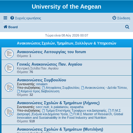
University of the Aegean
Συχνές ερωτήσεις
Σύνδεση
Α
Board
ν
Τώρα είναι 08 Αύγ 2026 00:07
α
Ανακοινώσεις Σχολών, Τμημάτων, Συλλόγων & Υπηρεσιών
ζ
Ανακοινώσεις Λειτουργίας του forum
ή
Θέματα:
1
τ
Γενικές Ανακοινώσεις Παν. Αιγαίου
Κεντρική Σελίδα Παν. Αιγαίου
η
Θέματα:
76
σ
Ανακοινώσεις Συμβουλίου
η
Συντονιστής:
nmalam
Υπο-συζητήσεις:
Αποφάσεις Συμβουλίου
,
Ανακοινώσεις - Δελτία Τύπου
,
Kείμενα προς διαβούλευση
Θέματα:
32
Ανακοινώσεις Σχολών & Τμημάτων (Λήμνος)
Συντονιστές:
secr-nutr
,
k.palatianou
,
epapatha
Υπο-συζητήσεις:
Τμήμα Επιστήμης Τροφίμων και Διατροφής
,
Π.Μ.Σ
Διατροφή ,Ευζωία και Δημόσια Υγεία
,
Π.Μ.Σ Master of Research, Global
Innovation and Sustainability in the Food Industry and Nutrition
Θέματα:
518
Ανακοινώσεις Σχολών & Τμημάτων (Μυτιλήνη)