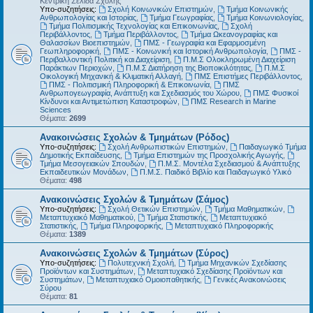
Κεντρική Σελίδα Σχολής
Υπο-συζητήσεις:
Σχολή Κοινωνικών Επιστημών
,
Τμήμα Κοινωνικής
Ανθρωπολογίας και Ιστορίας
,
Τμήμα Γεωγραφίας
,
Τμήμα Κοινωνιολογίας
,
Τμήμα Πολιτισμικής Τεχνολογίας και Επικοινωνίας
,
Σχολή
Περιβάλλοντος
,
Τμήμα Περιβάλλοντος
,
Τμήμα Ωκεανογραφίας και
Θαλασσίων Βιοεπιστημών
,
ΠΜΣ - Γεωγραφία και Εφαρμοσμένη
Γεωπληροφορική
,
ΠΜΣ - Κοινωνική και Ιστορική Ανθρωπολογία
,
ΠΜΣ -
Περιβαλλοντική Πολιτική και Διαχείριση
,
Π.Μ.Σ Ολοκληρωμένη Διαχείριση
Παράκτιων Περιοχών
,
Π.Μ.Σ Διατήρηση της Βιοποικιλότητας
,
Π.Μ.Σ
Οικολογική Μηχανική & Κλιματική Αλλαγή
,
ΠΜΣ Επιστήμες Περιβάλλοντος
,
ΠΜΣ - Πολιτισμική Πληροφορική & Επικοινωνία
,
ΠΜΣ
Ανθρωπογεωγραφία, Ανάπτυξη και Σχεδιασμός του Χώρου
,
ΠΜΣ Φυσικοί
Κίνδυνοι και Αντιμετώπιση Καταστροφών
,
ΠΜΣ Research in Marine
Sciences
Θέματα:
2699
Ανακοινώσεις Σχολών & Τμημάτων (Ρόδος)
Υπο-συζητήσεις:
Σχολή Ανθρωπιστικών Επιστημών
,
Παιδαγωγικό Τμήμα
Δημοτικής Εκπαίδευσης
,
Τμήμα Επιστημών της Προσχολικής Αγωγής
,
Τμήμα Μεσογειακών Σπουδών
,
Π.Μ.Σ. Μοντέλα Σχεδιασμού & Ανάπτυξης
Εκπαιδευτικών Μονάδων
,
Π.Μ.Σ. Παιδικό Βιβλίο και Παιδαγωγικό Υλικό
Θέματα:
498
Ανακοινώσεις Σχολών & Τμημάτων (Σάμος)
Υπο-συζητήσεις:
Σχολή Θετικών Επιστημών
,
Τμήμα Μαθηματικών
,
Μεταπτυχιακό Μαθηματικού
,
Τμήμα Στατιστικής
,
Μεταπτυχιακό
Στατιστικής
,
Τμήμα Πληροφορικής
,
Μεταπτυχιακό Πληροφορικής
Θέματα:
1389
Ανακοινώσεις Σχολών & Τμημάτων (Σύρος)
Υπο-συζητήσεις:
Πολυτεχνική Σχολή
,
Τμήμα Μηχανικών Σχεδίασης
Προϊόντων και Συστημάτων
,
Μεταπτυχιακό Σχεδίασης Προϊόντων και
Συστημάτων
,
Μεταπτυχιακό Ομοιοπαθητικής
,
Γενικές Ανακοινώσεις
Σύρου
Θέματα:
81