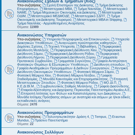
Ανακοινώσεις Σχολών & Τμημάτων (Χίος)
Υπο-συζητήσεις:
Σχολή Επιστημών της Διοίκησης
,
Τμήμα Διοίκησης
Επιχειρήσεων
,
Μεταπτυχιακό MBA
,
Τμήμα Ναυτιλίας
,
Μεταπτυχιακό
ΝΑΜΕ
,
Τμήμα Μηχανικών Οικονομίας και Διοίκησης
,
Μεταπτυχιακό
ΟΔΙΜ
,
Μεταπτυχιακό ΜΕΔΜΟΔΕ
,
Μεταπτυχιακό ΣΔΠΤ
,
Τμήμα
Οικονομικής και Διοίκησης Τουρισμού
,
Μεταπτυχιακό MBA in Shipping
,
Τμήμα Ναυτιλίας - Αρχειοθετημένες Αναρτήσεις
Θέματα:
11989
Ανακοινώσεις Υπηρεσιών
Υπο-συζητήσεις:
Υπηρεσία Πληροφορικής και Επικοινωνιών
,
Υπηρεσία
Διοικητικών Υποθέσεων
,
Αναγνώριση προϋπηρεσίας καθηγητών
,
Δημόσιες Σχέσεις
,
Τεχνική Υπηρεσία
,
Βιβλιοθήκη
,
Περιφερειακή
Διεύθυνση Μυτιλήνης
,
Περιφερειακή Διεύθυνση Χίου
,
Περιφερειακή
Διεύθυνση Σάμου
,
Περιφερειακή Διεύθυνση Ρόδου
,
Περιφερειακή
Διεύθυνση Λήμνου
,
Περιφερειακή Διεύθυνση Σύρου
,
Γραμματεία
Πρυτανικού Συμβουλίου
,
Γραμματεία Συγκλήτου
,
Γραφείο Αντιπρύτανη
Φοιτητικών Θεμάτων & Εξωτερικών Υποθέσεων
,
Διεύθυνση σπουδών
,
Γραφείο Ακαδημαϊκών Προγραμμάτων & Διεθνών Συνεργασιών
,
Κεντρική
Διεύθυνση Οικονομικών Υποθέσεων
,
Φοιτητική Μέριμνα Σάμου
,
Φοιτητική Μέριμνα Χίου
,
Φοιτητική Μέριμνα Λέσβου
,
Γραφείο
Σταδιοδρομίας
,
Μονάδα Καινοτομίας και Επιχειρηματικότητας
,
Επιτροπή
Μεταπτυχιακών Σπουδών
,
Φοιτητική Μέριμνα Ρόδου
,
ΜΟ.ΔΙ.Π
,
Κ.Ε.ΔΙ.ΒΙ.Μ.
,
Συμβουλευτικός Σταθμός Μυτιλήνης
,
Γραφείο Διασύνδεσης
,
Εταιρεία Αξιοποίησης και Διαχείρισης Περιουσίας Πανεπιστημίου Αιγαίου Α.Ε.
,
Επιτροπή Ισότητας των Φύλων και Καταπολέμησης των Διακρίσεων
,
Μονάδα Ισότιμης Πρόσβασης ατόμων με αναπηρία και ατόμων με ή/και ειδικές
εκπαιδευτικές ανάγκες
Θέματα:
2478
Ανακοινώσεις Προγραμμάτων
Υπο-συζητήσεις:
Πολυνησιωτικότητα- Δράση 4
,
Tempus
,
Erasmus
Mundus
,
Πράσινο Πανεπιστήμιο
Θέματα:
22
Ανακοινώσεις Συλλόγων