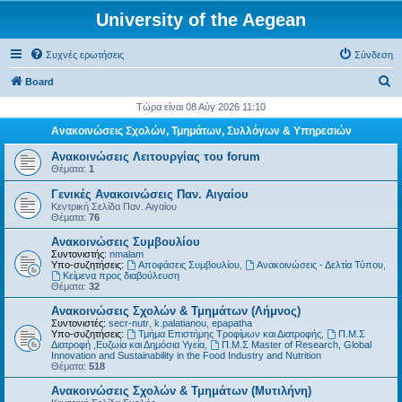
University of the Aegean
Συχνές ερωτήσεις
Σύνδεση
Α
Board
ν
Τώρα είναι 08 Αύγ 2026 11:10
α
Ανακοινώσεις Σχολών, Τμημάτων, Συλλόγων & Υπηρεσιών
ζ
Ανακοινώσεις Λειτουργίας του forum
ή
Θέματα:
1
τ
Γενικές Ανακοινώσεις Παν. Αιγαίου
Κεντρική Σελίδα Παν. Αιγαίου
η
Θέματα:
76
σ
Ανακοινώσεις Συμβουλίου
η
Συντονιστής:
nmalam
Υπο-συζητήσεις:
Αποφάσεις Συμβουλίου
,
Ανακοινώσεις - Δελτία Τύπου
,
Kείμενα προς διαβούλευση
Θέματα:
32
Ανακοινώσεις Σχολών & Τμημάτων (Λήμνος)
Συντονιστές:
secr-nutr
,
k.palatianou
,
epapatha
Υπο-συζητήσεις:
Τμήμα Επιστήμης Τροφίμων και Διατροφής
,
Π.Μ.Σ
Διατροφή ,Ευζωία και Δημόσια Υγεία
,
Π.Μ.Σ Master of Research, Global
Innovation and Sustainability in the Food Industry and Nutrition
Θέματα:
518
Ανακοινώσεις Σχολών & Τμημάτων (Μυτιλήνη)