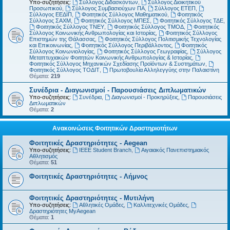
Υπο-συζητήσεις:
Σύλλογος Διδασκόντων
,
Σύλλογος Διοικητικού
Προσωπικού
,
Σύλλογος Συμβασιούχων ΠΑ
,
Σύλλογος ΕΤΕΠ
,
Σύλλογος ΕΕΔΙΠ
,
Φοιτητικός Σύλλογος Μαθηματικού
,
Φοιτητικός
Σύλλογος ΣΑΧΜ
,
Φοιτητικός Σύλλογος ΜΠΕΣ
,
Φοιτητικός Σύλλογος ΤΔΕ
,
Φοιτητικός Σύλλογος ΤΝΕΥ
,
Φοιτητικός Σύλλογος ΤΜΟΔ
,
Φοιτητικός
Σύλλογος Κοινωνικής Ανθρωπολογίας και Ιστορίας
,
Φοιτητικός Σύλλογος
Επιστημών της Θάλασσας
,
Φοιτητικός Σύλλογος Πολιτισμικής Τεχνολογίας
και Επικοινωνίας
,
Φοιτητικός Σύλλογος Περιβάλλοντος
,
Φοιτητικός
Σύλλογος Κοινωνιολογίας
,
Φοιτητικός Σύλλογος Γεωγραφίας
,
Σύλλογος
Μεταπτυχιακών Φοιτητών Κοινωνικής Ανθρωπολογίας & Ιστορίας
,
Φοιτητικός Σύλλογος Μηχανικών Σχεδίασης Προϊόντων & Συστημάτων
,
Φοιτητικός Σύλλογος ΤΟΔΙΤ
,
Πρωτοβουλία Αλληλεγγύης στην Παλαιστίνη
Θέματα:
219
Συνέδρια - Διαγωνισμοί - Παρουσιάσεις Διπλωματικών
Υπο-συζητήσεις:
Συνέδρια
,
Διαγωνισμοί - Προκηρύξεις
,
Παρουσιάσεις
Διπλωματικών
Θέματα:
2
Ανακοινώσεις Φοιτητικών Δραστηριοτήτων
Φοιτητικές Δραστηριότητες - Aegean
Υπο-συζητήσεις:
IEEE Student Branch
,
Αιγαιακός Πανεπιστημιακός
Αθλητισμός
Θέματα:
51
Φοιτητικές Δραστηριότητες - Λήμνος
Φοιτητικές Δραστηριότητες - Μυτιλήνη
Υπο-συζητήσεις:
Αθλητικές Ομάδες
,
Καλλιτεχνικές Ομάδες
,
Δραστηριότητες MyAegean
Θέματα:
1