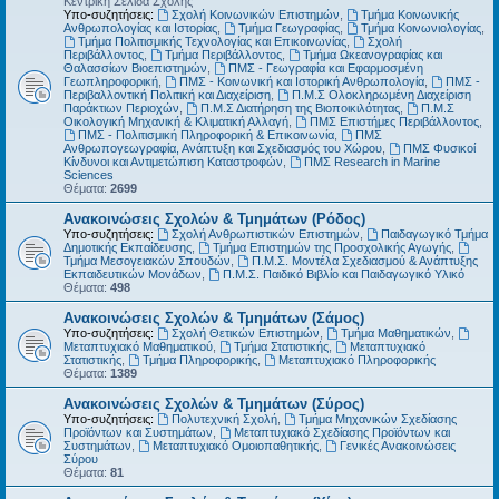
Κεντρική Σελίδα Σχολής
Υπο-συζητήσεις:
Σχολή Κοινωνικών Επιστημών
,
Τμήμα Κοινωνικής
Ανθρωπολογίας και Ιστορίας
,
Τμήμα Γεωγραφίας
,
Τμήμα Κοινωνιολογίας
,
Τμήμα Πολιτισμικής Τεχνολογίας και Επικοινωνίας
,
Σχολή
Περιβάλλοντος
,
Τμήμα Περιβάλλοντος
,
Τμήμα Ωκεανογραφίας και
Θαλασσίων Βιοεπιστημών
,
ΠΜΣ - Γεωγραφία και Εφαρμοσμένη
Γεωπληροφορική
,
ΠΜΣ - Κοινωνική και Ιστορική Ανθρωπολογία
,
ΠΜΣ -
Περιβαλλοντική Πολιτική και Διαχείριση
,
Π.Μ.Σ Ολοκληρωμένη Διαχείριση
Παράκτιων Περιοχών
,
Π.Μ.Σ Διατήρηση της Βιοποικιλότητας
,
Π.Μ.Σ
Οικολογική Μηχανική & Κλιματική Αλλαγή
,
ΠΜΣ Επιστήμες Περιβάλλοντος
,
ΠΜΣ - Πολιτισμική Πληροφορική & Επικοινωνία
,
ΠΜΣ
Ανθρωπογεωγραφία, Ανάπτυξη και Σχεδιασμός του Χώρου
,
ΠΜΣ Φυσικοί
Κίνδυνοι και Αντιμετώπιση Καταστροφών
,
ΠΜΣ Research in Marine
Sciences
Θέματα:
2699
Ανακοινώσεις Σχολών & Τμημάτων (Ρόδος)
Υπο-συζητήσεις:
Σχολή Ανθρωπιστικών Επιστημών
,
Παιδαγωγικό Τμήμα
Δημοτικής Εκπαίδευσης
,
Τμήμα Επιστημών της Προσχολικής Αγωγής
,
Τμήμα Μεσογειακών Σπουδών
,
Π.Μ.Σ. Μοντέλα Σχεδιασμού & Ανάπτυξης
Εκπαιδευτικών Μονάδων
,
Π.Μ.Σ. Παιδικό Βιβλίο και Παιδαγωγικό Υλικό
Θέματα:
498
Ανακοινώσεις Σχολών & Τμημάτων (Σάμος)
Υπο-συζητήσεις:
Σχολή Θετικών Επιστημών
,
Τμήμα Μαθηματικών
,
Μεταπτυχιακό Μαθηματικού
,
Τμήμα Στατιστικής
,
Μεταπτυχιακό
Στατιστικής
,
Τμήμα Πληροφορικής
,
Μεταπτυχιακό Πληροφορικής
Θέματα:
1389
Ανακοινώσεις Σχολών & Τμημάτων (Σύρος)
Υπο-συζητήσεις:
Πολυτεχνική Σχολή
,
Τμήμα Μηχανικών Σχεδίασης
Προϊόντων και Συστημάτων
,
Μεταπτυχιακό Σχεδίασης Προϊόντων και
Συστημάτων
,
Μεταπτυχιακό Ομοιοπαθητικής
,
Γενικές Ανακοινώσεις
Σύρου
Θέματα:
81