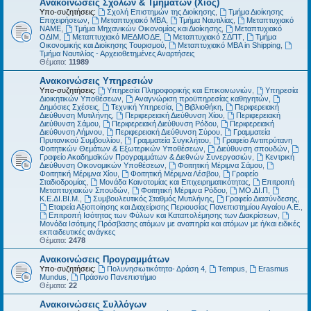
Ανακοινώσεις Σχολών & Τμημάτων (Χίος)
Υπο-συζητήσεις:
Σχολή Επιστημών της Διοίκησης
,
Τμήμα Διοίκησης
Επιχειρήσεων
,
Μεταπτυχιακό MBA
,
Τμήμα Ναυτιλίας
,
Μεταπτυχιακό
ΝΑΜΕ
,
Τμήμα Μηχανικών Οικονομίας και Διοίκησης
,
Μεταπτυχιακό
ΟΔΙΜ
,
Μεταπτυχιακό ΜΕΔΜΟΔΕ
,
Μεταπτυχιακό ΣΔΠΤ
,
Τμήμα
Οικονομικής και Διοίκησης Τουρισμού
,
Μεταπτυχιακό MBA in Shipping
,
Τμήμα Ναυτιλίας - Αρχειοθετημένες Αναρτήσεις
Θέματα:
11989
Ανακοινώσεις Υπηρεσιών
Υπο-συζητήσεις:
Υπηρεσία Πληροφορικής και Επικοινωνιών
,
Υπηρεσία
Διοικητικών Υποθέσεων
,
Αναγνώριση προϋπηρεσίας καθηγητών
,
Δημόσιες Σχέσεις
,
Τεχνική Υπηρεσία
,
Βιβλιοθήκη
,
Περιφερειακή
Διεύθυνση Μυτιλήνης
,
Περιφερειακή Διεύθυνση Χίου
,
Περιφερειακή
Διεύθυνση Σάμου
,
Περιφερειακή Διεύθυνση Ρόδου
,
Περιφερειακή
Διεύθυνση Λήμνου
,
Περιφερειακή Διεύθυνση Σύρου
,
Γραμματεία
Πρυτανικού Συμβουλίου
,
Γραμματεία Συγκλήτου
,
Γραφείο Αντιπρύτανη
Φοιτητικών Θεμάτων & Εξωτερικών Υποθέσεων
,
Διεύθυνση σπουδών
,
Γραφείο Ακαδημαϊκών Προγραμμάτων & Διεθνών Συνεργασιών
,
Κεντρική
Διεύθυνση Οικονομικών Υποθέσεων
,
Φοιτητική Μέριμνα Σάμου
,
Φοιτητική Μέριμνα Χίου
,
Φοιτητική Μέριμνα Λέσβου
,
Γραφείο
Σταδιοδρομίας
,
Μονάδα Καινοτομίας και Επιχειρηματικότητας
,
Επιτροπή
Μεταπτυχιακών Σπουδών
,
Φοιτητική Μέριμνα Ρόδου
,
ΜΟ.ΔΙ.Π
,
Κ.Ε.ΔΙ.ΒΙ.Μ.
,
Συμβουλευτικός Σταθμός Μυτιλήνης
,
Γραφείο Διασύνδεσης
,
Εταιρεία Αξιοποίησης και Διαχείρισης Περιουσίας Πανεπιστημίου Αιγαίου Α.Ε.
,
Επιτροπή Ισότητας των Φύλων και Καταπολέμησης των Διακρίσεων
,
Μονάδα Ισότιμης Πρόσβασης ατόμων με αναπηρία και ατόμων με ή/και ειδικές
εκπαιδευτικές ανάγκες
Θέματα:
2478
Ανακοινώσεις Προγραμμάτων
Υπο-συζητήσεις:
Πολυνησιωτικότητα- Δράση 4
,
Tempus
,
Erasmus
Mundus
,
Πράσινο Πανεπιστήμιο
Θέματα:
22
Ανακοινώσεις Συλλόγων