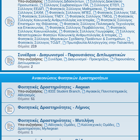
Υπο-συζητήσεις:
Σύλλογος Διδασκόντων
,
Σύλλογος Διοικητικού
Προσωπικού
,
Σύλλογος Συμβασιούχων ΠΑ
,
Σύλλογος ΕΤΕΠ
,
Σύλλογος ΕΕΔΙΠ
,
Φοιτητικός Σύλλογος Μαθηματικού
,
Φοιτητικός
Σύλλογος ΣΑΧΜ
,
Φοιτητικός Σύλλογος ΜΠΕΣ
,
Φοιτητικός Σύλλογος ΤΔΕ
,
Φοιτητικός Σύλλογος ΤΝΕΥ
,
Φοιτητικός Σύλλογος ΤΜΟΔ
,
Φοιτητικός
Σύλλογος Κοινωνικής Ανθρωπολογίας και Ιστορίας
,
Φοιτητικός Σύλλογος
Επιστημών της Θάλασσας
,
Φοιτητικός Σύλλογος Πολιτισμικής Τεχνολογίας
και Επικοινωνίας
,
Φοιτητικός Σύλλογος Περιβάλλοντος
,
Φοιτητικός
Σύλλογος Κοινωνιολογίας
,
Φοιτητικός Σύλλογος Γεωγραφίας
,
Σύλλογος
Μεταπτυχιακών Φοιτητών Κοινωνικής Ανθρωπολογίας & Ιστορίας
,
Φοιτητικός Σύλλογος Μηχανικών Σχεδίασης Προϊόντων & Συστημάτων
,
Φοιτητικός Σύλλογος ΤΟΔΙΤ
,
Πρωτοβουλία Αλληλεγγύης στην Παλαιστίνη
Θέματα:
219
Συνέδρια - Διαγωνισμοί - Παρουσιάσεις Διπλωματικών
Υπο-συζητήσεις:
Συνέδρια
,
Διαγωνισμοί - Προκηρύξεις
,
Παρουσιάσεις
Διπλωματικών
Θέματα:
2
Ανακοινώσεις Φοιτητικών Δραστηριοτήτων
Φοιτητικές Δραστηριότητες - Aegean
Υπο-συζητήσεις:
IEEE Student Branch
,
Αιγαιακός Πανεπιστημιακός
Αθλητισμός
Θέματα:
51
Φοιτητικές Δραστηριότητες - Λήμνος
Φοιτητικές Δραστηριότητες - Μυτιλήνη
Υπο-συζητήσεις:
Αθλητικές Ομάδες
,
Καλλιτεχνικές Ομάδες
,
Δραστηριότητες MyAegean
Θέματα:
1