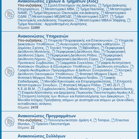
Ανακοινώσεις Σχολών & Τμημάτων (Χίος)
Υπο-συζητήσεις:
Σχολή Επιστημών της Διοίκησης
,
Τμήμα Διοίκησης
Επιχειρήσεων
,
Μεταπτυχιακό MBA
,
Τμήμα Ναυτιλίας
,
Μεταπτυχιακό
ΝΑΜΕ
,
Τμήμα Μηχανικών Οικονομίας και Διοίκησης
,
Μεταπτυχιακό
ΟΔΙΜ
,
Μεταπτυχιακό ΜΕΔΜΟΔΕ
,
Μεταπτυχιακό ΣΔΠΤ
,
Τμήμα
Οικονομικής και Διοίκησης Τουρισμού
,
Μεταπτυχιακό MBA in Shipping
,
Τμήμα Ναυτιλίας - Αρχειοθετημένες Αναρτήσεις
Θέματα:
11989
Ανακοινώσεις Υπηρεσιών
Υπο-συζητήσεις:
Υπηρεσία Πληροφορικής και Επικοινωνιών
,
Υπηρεσία
Διοικητικών Υποθέσεων
,
Αναγνώριση προϋπηρεσίας καθηγητών
,
Δημόσιες Σχέσεις
,
Τεχνική Υπηρεσία
,
Βιβλιοθήκη
,
Περιφερειακή
Διεύθυνση Μυτιλήνης
,
Περιφερειακή Διεύθυνση Χίου
,
Περιφερειακή
Διεύθυνση Σάμου
,
Περιφερειακή Διεύθυνση Ρόδου
,
Περιφερειακή
Διεύθυνση Λήμνου
,
Περιφερειακή Διεύθυνση Σύρου
,
Γραμματεία
Πρυτανικού Συμβουλίου
,
Γραμματεία Συγκλήτου
,
Γραφείο Αντιπρύτανη
Φοιτητικών Θεμάτων & Εξωτερικών Υποθέσεων
,
Διεύθυνση σπουδών
,
Γραφείο Ακαδημαϊκών Προγραμμάτων & Διεθνών Συνεργασιών
,
Κεντρική
Διεύθυνση Οικονομικών Υποθέσεων
,
Φοιτητική Μέριμνα Σάμου
,
Φοιτητική Μέριμνα Χίου
,
Φοιτητική Μέριμνα Λέσβου
,
Γραφείο
Σταδιοδρομίας
,
Μονάδα Καινοτομίας και Επιχειρηματικότητας
,
Επιτροπή
Μεταπτυχιακών Σπουδών
,
Φοιτητική Μέριμνα Ρόδου
,
ΜΟ.ΔΙ.Π
,
Κ.Ε.ΔΙ.ΒΙ.Μ.
,
Συμβουλευτικός Σταθμός Μυτιλήνης
,
Γραφείο Διασύνδεσης
,
Εταιρεία Αξιοποίησης και Διαχείρισης Περιουσίας Πανεπιστημίου Αιγαίου Α.Ε.
,
Επιτροπή Ισότητας των Φύλων και Καταπολέμησης των Διακρίσεων
,
Μονάδα Ισότιμης Πρόσβασης ατόμων με αναπηρία και ατόμων με ή/και ειδικές
εκπαιδευτικές ανάγκες
Θέματα:
2478
Ανακοινώσεις Προγραμμάτων
Υπο-συζητήσεις:
Πολυνησιωτικότητα- Δράση 4
,
Tempus
,
Erasmus
Mundus
,
Πράσινο Πανεπιστήμιο
Θέματα:
22
Ανακοινώσεις Συλλόγων