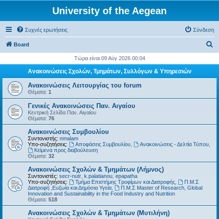
University of the Aegean
Συχνές ερωτήσεις
Σύνδεση
Α
Board
ν
Τώρα είναι 09 Αύγ 2026 00:04
α
Ανακοινώσεις Σχολών, Τμημάτων, Συλλόγων & Υπηρεσιών
ζ
Ανακοινώσεις Λειτουργίας του forum
ή
Θέματα:
1
τ
Γενικές Ανακοινώσεις Παν. Αιγαίου
Κεντρική Σελίδα Παν. Αιγαίου
η
Θέματα:
76
σ
Ανακοινώσεις Συμβουλίου
η
Συντονιστής:
nmalam
Υπο-συζητήσεις:
Αποφάσεις Συμβουλίου
,
Ανακοινώσεις - Δελτία Τύπου
,
Kείμενα προς διαβούλευση
Θέματα:
32
Ανακοινώσεις Σχολών & Τμημάτων (Λήμνος)
Συντονιστές:
secr-nutr
,
k.palatianou
,
epapatha
Υπο-συζητήσεις:
Τμήμα Επιστήμης Τροφίμων και Διατροφής
,
Π.Μ.Σ
Διατροφή ,Ευζωία και Δημόσια Υγεία
,
Π.Μ.Σ Master of Research, Global
Innovation and Sustainability in the Food Industry and Nutrition
Θέματα:
518
Ανακοινώσεις Σχολών & Τμημάτων (Μυτιλήνη)