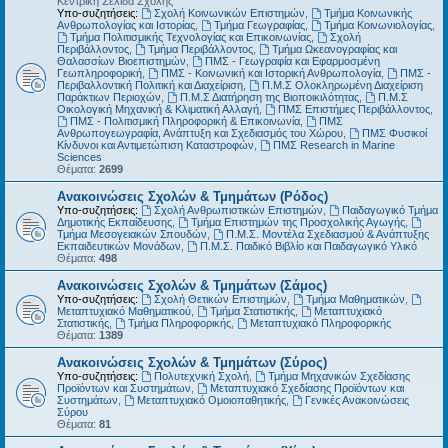
Κεντρική Σελίδα Σχολής
Υπο-συζητήσεις:
Σχολή Κοινωνικών Επιστημών
,
Τμήμα Κοινωνικής
Ανθρωπολογίας και Ιστορίας
,
Τμήμα Γεωγραφίας
,
Τμήμα Κοινωνιολογίας
,
Τμήμα Πολιτισμικής Τεχνολογίας και Επικοινωνίας
,
Σχολή
Περιβάλλοντος
,
Τμήμα Περιβάλλοντος
,
Τμήμα Ωκεανογραφίας και
Θαλασσίων Βιοεπιστημών
,
ΠΜΣ - Γεωγραφία και Εφαρμοσμένη
Γεωπληροφορική
,
ΠΜΣ - Κοινωνική και Ιστορική Ανθρωπολογία
,
ΠΜΣ -
Περιβαλλοντική Πολιτική και Διαχείριση
,
Π.Μ.Σ Ολοκληρωμένη Διαχείριση
Παράκτιων Περιοχών
,
Π.Μ.Σ Διατήρηση της Βιοποικιλότητας
,
Π.Μ.Σ
Οικολογική Μηχανική & Κλιματική Αλλαγή
,
ΠΜΣ Επιστήμες Περιβάλλοντος
,
ΠΜΣ - Πολιτισμική Πληροφορική & Επικοινωνία
,
ΠΜΣ
Ανθρωπογεωγραφία, Ανάπτυξη και Σχεδιασμός του Χώρου
,
ΠΜΣ Φυσικοί
Κίνδυνοι και Αντιμετώπιση Καταστροφών
,
ΠΜΣ Research in Marine
Sciences
Θέματα:
2699
Ανακοινώσεις Σχολών & Τμημάτων (Ρόδος)
Υπο-συζητήσεις:
Σχολή Ανθρωπιστικών Επιστημών
,
Παιδαγωγικό Τμήμα
Δημοτικής Εκπαίδευσης
,
Τμήμα Επιστημών της Προσχολικής Αγωγής
,
Τμήμα Μεσογειακών Σπουδών
,
Π.Μ.Σ. Μοντέλα Σχεδιασμού & Ανάπτυξης
Εκπαιδευτικών Μονάδων
,
Π.Μ.Σ. Παιδικό Βιβλίο και Παιδαγωγικό Υλικό
Θέματα:
498
Ανακοινώσεις Σχολών & Τμημάτων (Σάμος)
Υπο-συζητήσεις:
Σχολή Θετικών Επιστημών
,
Τμήμα Μαθηματικών
,
Μεταπτυχιακό Μαθηματικού
,
Τμήμα Στατιστικής
,
Μεταπτυχιακό
Στατιστικής
,
Τμήμα Πληροφορικής
,
Μεταπτυχιακό Πληροφορικής
Θέματα:
1389
Ανακοινώσεις Σχολών & Τμημάτων (Σύρος)
Υπο-συζητήσεις:
Πολυτεχνική Σχολή
,
Τμήμα Μηχανικών Σχεδίασης
Προϊόντων και Συστημάτων
,
Μεταπτυχιακό Σχεδίασης Προϊόντων και
Συστημάτων
,
Μεταπτυχιακό Ομοιοπαθητικής
,
Γενικές Ανακοινώσεις
Σύρου
Θέματα:
81