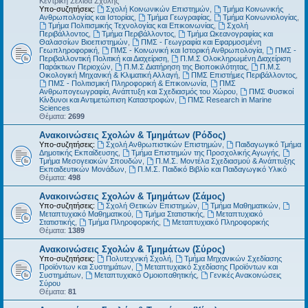
Κεντρική Σελίδα Σχολής
Υπο-συζητήσεις:
Σχολή Κοινωνικών Επιστημών
,
Τμήμα Κοινωνικής
Ανθρωπολογίας και Ιστορίας
,
Τμήμα Γεωγραφίας
,
Τμήμα Κοινωνιολογίας
,
Τμήμα Πολιτισμικής Τεχνολογίας και Επικοινωνίας
,
Σχολή
Περιβάλλοντος
,
Τμήμα Περιβάλλοντος
,
Τμήμα Ωκεανογραφίας και
Θαλασσίων Βιοεπιστημών
,
ΠΜΣ - Γεωγραφία και Εφαρμοσμένη
Γεωπληροφορική
,
ΠΜΣ - Κοινωνική και Ιστορική Ανθρωπολογία
,
ΠΜΣ -
Περιβαλλοντική Πολιτική και Διαχείριση
,
Π.Μ.Σ Ολοκληρωμένη Διαχείριση
Παράκτιων Περιοχών
,
Π.Μ.Σ Διατήρηση της Βιοποικιλότητας
,
Π.Μ.Σ
Οικολογική Μηχανική & Κλιματική Αλλαγή
,
ΠΜΣ Επιστήμες Περιβάλλοντος
,
ΠΜΣ - Πολιτισμική Πληροφορική & Επικοινωνία
,
ΠΜΣ
Ανθρωπογεωγραφία, Ανάπτυξη και Σχεδιασμός του Χώρου
,
ΠΜΣ Φυσικοί
Κίνδυνοι και Αντιμετώπιση Καταστροφών
,
ΠΜΣ Research in Marine
Sciences
Θέματα:
2699
Ανακοινώσεις Σχολών & Τμημάτων (Ρόδος)
Υπο-συζητήσεις:
Σχολή Ανθρωπιστικών Επιστημών
,
Παιδαγωγικό Τμήμα
Δημοτικής Εκπαίδευσης
,
Τμήμα Επιστημών της Προσχολικής Αγωγής
,
Τμήμα Μεσογειακών Σπουδών
,
Π.Μ.Σ. Μοντέλα Σχεδιασμού & Ανάπτυξης
Εκπαιδευτικών Μονάδων
,
Π.Μ.Σ. Παιδικό Βιβλίο και Παιδαγωγικό Υλικό
Θέματα:
498
Ανακοινώσεις Σχολών & Τμημάτων (Σάμος)
Υπο-συζητήσεις:
Σχολή Θετικών Επιστημών
,
Τμήμα Μαθηματικών
,
Μεταπτυχιακό Μαθηματικού
,
Τμήμα Στατιστικής
,
Μεταπτυχιακό
Στατιστικής
,
Τμήμα Πληροφορικής
,
Μεταπτυχιακό Πληροφορικής
Θέματα:
1389
Ανακοινώσεις Σχολών & Τμημάτων (Σύρος)
Υπο-συζητήσεις:
Πολυτεχνική Σχολή
,
Τμήμα Μηχανικών Σχεδίασης
Προϊόντων και Συστημάτων
,
Μεταπτυχιακό Σχεδίασης Προϊόντων και
Συστημάτων
,
Μεταπτυχιακό Ομοιοπαθητικής
,
Γενικές Ανακοινώσεις
Σύρου
Θέματα:
81