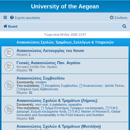
University of the Aegean
Συχνές ερωτήσεις
Σύνδεση
Α
Board
ν
Τώρα είναι 09 Αύγ 2026 13:57
α
Ανακοινώσεις Σχολών, Τμημάτων, Συλλόγων & Υπηρεσιών
ζ
Ανακοινώσεις Λειτουργίας του forum
ή
Θέματα:
1
τ
Γενικές Ανακοινώσεις Παν. Αιγαίου
Κεντρική Σελίδα Παν. Αιγαίου
η
Θέματα:
76
σ
Ανακοινώσεις Συμβουλίου
η
Συντονιστής:
nmalam
Υπο-συζητήσεις:
Αποφάσεις Συμβουλίου
,
Ανακοινώσεις - Δελτία Τύπου
,
Kείμενα προς διαβούλευση
Θέματα:
32
Ανακοινώσεις Σχολών & Τμημάτων (Λήμνος)
Συντονιστές:
secr-nutr
,
k.palatianou
,
epapatha
Υπο-συζητήσεις:
Τμήμα Επιστήμης Τροφίμων και Διατροφής
,
Π.Μ.Σ
Διατροφή ,Ευζωία και Δημόσια Υγεία
,
Π.Μ.Σ Master of Research, Global
Innovation and Sustainability in the Food Industry and Nutrition
Θέματα:
518
Ανακοινώσεις Σχολών & Τμημάτων (Μυτιλήνη)