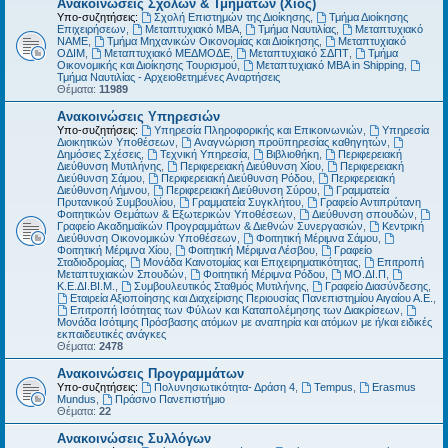
Ανακοινώσεις Σχολών & Τμημάτων (Χίος)
Υπο-συζητήσεις:
Σχολή Επιστημών της Διοίκησης
,
Τμήμα Διοίκησης
Επιχειρήσεων
,
Μεταπτυχιακό MBA
,
Τμήμα Ναυτιλίας
,
Μεταπτυχιακό
ΝΑΜΕ
,
Τμήμα Μηχανικών Οικονομίας και Διοίκησης
,
Μεταπτυχιακό
ΟΔΙΜ
,
Μεταπτυχιακό ΜΕΔΜΟΔΕ
,
Μεταπτυχιακό ΣΔΠΤ
,
Τμήμα
Οικονομικής και Διοίκησης Τουρισμού
,
Μεταπτυχιακό MBA in Shipping
,
Τμήμα Ναυτιλίας - Αρχειοθετημένες Αναρτήσεις
Θέματα:
11989
Ανακοινώσεις Υπηρεσιών
Υπο-συζητήσεις:
Υπηρεσία Πληροφορικής και Επικοινωνιών
,
Υπηρεσία
Διοικητικών Υποθέσεων
,
Αναγνώριση προϋπηρεσίας καθηγητών
,
Δημόσιες Σχέσεις
,
Τεχνική Υπηρεσία
,
Βιβλιοθήκη
,
Περιφερειακή
Διεύθυνση Μυτιλήνης
,
Περιφερειακή Διεύθυνση Χίου
,
Περιφερειακή
Διεύθυνση Σάμου
,
Περιφερειακή Διεύθυνση Ρόδου
,
Περιφερειακή
Διεύθυνση Λήμνου
,
Περιφερειακή Διεύθυνση Σύρου
,
Γραμματεία
Πρυτανικού Συμβουλίου
,
Γραμματεία Συγκλήτου
,
Γραφείο Αντιπρύτανη
Φοιτητικών Θεμάτων & Εξωτερικών Υποθέσεων
,
Διεύθυνση σπουδών
,
Γραφείο Ακαδημαϊκών Προγραμμάτων & Διεθνών Συνεργασιών
,
Κεντρική
Διεύθυνση Οικονομικών Υποθέσεων
,
Φοιτητική Μέριμνα Σάμου
,
Φοιτητική Μέριμνα Χίου
,
Φοιτητική Μέριμνα Λέσβου
,
Γραφείο
Σταδιοδρομίας
,
Μονάδα Καινοτομίας και Επιχειρηματικότητας
,
Επιτροπή
Μεταπτυχιακών Σπουδών
,
Φοιτητική Μέριμνα Ρόδου
,
ΜΟ.ΔΙ.Π
,
Κ.Ε.ΔΙ.ΒΙ.Μ.
,
Συμβουλευτικός Σταθμός Μυτιλήνης
,
Γραφείο Διασύνδεσης
,
Εταιρεία Αξιοποίησης και Διαχείρισης Περιουσίας Πανεπιστημίου Αιγαίου Α.Ε.
,
Επιτροπή Ισότητας των Φύλων και Καταπολέμησης των Διακρίσεων
,
Μονάδα Ισότιμης Πρόσβασης ατόμων με αναπηρία και ατόμων με ή/και ειδικές
εκπαιδευτικές ανάγκες
Θέματα:
2478
Ανακοινώσεις Προγραμμάτων
Υπο-συζητήσεις:
Πολυνησιωτικότητα- Δράση 4
,
Tempus
,
Erasmus
Mundus
,
Πράσινο Πανεπιστήμιο
Θέματα:
22
Ανακοινώσεις Συλλόγων