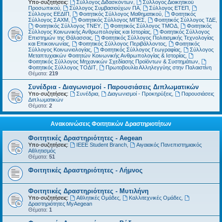
Υπο-συζητήσεις:
Σύλλογος Διδασκόντων
,
Σύλλογος Διοικητικού
Προσωπικού
,
Σύλλογος Συμβασιούχων ΠΑ
,
Σύλλογος ΕΤΕΠ
,
Σύλλογος ΕΕΔΙΠ
,
Φοιτητικός Σύλλογος Μαθηματικού
,
Φοιτητικός
Σύλλογος ΣΑΧΜ
,
Φοιτητικός Σύλλογος ΜΠΕΣ
,
Φοιτητικός Σύλλογος ΤΔΕ
,
Φοιτητικός Σύλλογος ΤΝΕΥ
,
Φοιτητικός Σύλλογος ΤΜΟΔ
,
Φοιτητικός
Σύλλογος Κοινωνικής Ανθρωπολογίας και Ιστορίας
,
Φοιτητικός Σύλλογος
Επιστημών της Θάλασσας
,
Φοιτητικός Σύλλογος Πολιτισμικής Τεχνολογίας
και Επικοινωνίας
,
Φοιτητικός Σύλλογος Περιβάλλοντος
,
Φοιτητικός
Σύλλογος Κοινωνιολογίας
,
Φοιτητικός Σύλλογος Γεωγραφίας
,
Σύλλογος
Μεταπτυχιακών Φοιτητών Κοινωνικής Ανθρωπολογίας & Ιστορίας
,
Φοιτητικός Σύλλογος Μηχανικών Σχεδίασης Προϊόντων & Συστημάτων
,
Φοιτητικός Σύλλογος ΤΟΔΙΤ
,
Πρωτοβουλία Αλληλεγγύης στην Παλαιστίνη
Θέματα:
219
Συνέδρια - Διαγωνισμοί - Παρουσιάσεις Διπλωματικών
Υπο-συζητήσεις:
Συνέδρια
,
Διαγωνισμοί - Προκηρύξεις
,
Παρουσιάσεις
Διπλωματικών
Θέματα:
2
Ανακοινώσεις Φοιτητικών Δραστηριοτήτων
Φοιτητικές Δραστηριότητες - Aegean
Υπο-συζητήσεις:
IEEE Student Branch
,
Αιγαιακός Πανεπιστημιακός
Αθλητισμός
Θέματα:
51
Φοιτητικές Δραστηριότητες - Λήμνος
Φοιτητικές Δραστηριότητες - Μυτιλήνη
Υπο-συζητήσεις:
Αθλητικές Ομάδες
,
Καλλιτεχνικές Ομάδες
,
Δραστηριότητες MyAegean
Θέματα:
1