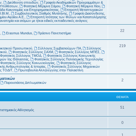
μ
α
ν
,
Διεύθυνση σπουδών
,
Γραφείο Ακαδημαϊκών Προγραμμάτων &
ν Υποθέσεων
,
Φοιτητική Μέριμνα Σάμου
,
Φοιτητική Μέριμνα Χίου
,
α
δα Καινοτομίας και Επιχειρηματικότητας
,
Επιτροπή Μεταπτυχιακών
Ι.ΒΙ.Μ.
,
Συμβουλευτικός Σταθμός Μυτιλήνης
,
Γραφείο Διασύνδεσης
,
τ
μίου Αιγαίου Α.Ε.
,
Επιτροπή Ισότητας των Φύλων και Καταπολέμησης
απηρία και ατόμων με ή/και ειδικές εκπαιδευτικές ανάγκες
α
Θ
22
s
,
Erasmus Mundus
,
Πράσινο Πανεπιστήμιο
έ
Θ
219
μ
οικητικού Προσωπικού
,
Σύλλογος Συμβασιούχων ΠΑ
,
Σύλλογος
τικού
,
Φοιτητικός Σύλλογος ΣΑΧΜ
,
Φοιτητικός Σύλλογος ΜΠΕΣ
,
έ
α
Φοιτητικός Σύλλογος ΤΜΟΔ
,
Φοιτητικός Σύλλογος Κοινωνικής
ημών της Θάλασσας
,
Φοιτητικός Σύλλογος Πολιτισμικής Τεχνολογίας
μ
τ
Φοιτητικός Σύλλογος Κοινωνιολογίας
,
Φοιτητικός Σύλλογος
κής Ανθρωπολογίας & Ιστορίας
,
Φοιτητικός Σύλλογος Μηχανικών
α
α
ος ΤΟΔΙΤ
,
Πρωτοβουλία Αλληλεγγύης στην Παλαιστίνη
τ
ωματικών
Θ
2
,
Παρουσιάσεις Διπλωματικών
α
έ
μ
ΘΈΜΑΤΑ
α
Θ
51
πιστημιακός Αθλητισμός
τ
έ
α
Θ
0
μ
έ
α
Θ
1