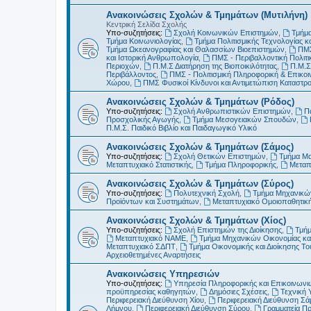
Ανακοινώσεις Σχολών & Τμημάτων (Μυτιλήνη)
Κεντρική Σελίδα Σχολής
Υπο-συζητήσεις:
Σχολή Κοινωνικών Επιστημών
,
Τμήμα
Τμήμα Κοινωνιολογίας
,
Τμήμα Πολιτισμικής Τεχνολογίας κ
Τμήμα Ωκεανογραφίας και Θαλασσίων Βιοεπιστημών
,
ΠΜΣ
και Ιστορική Ανθρωπολογία
,
ΠΜΣ - Περιβαλλοντική Πολιτικ
Περιοχών
,
Π.Μ.Σ Διατήρηση της Βιοποικιλότητας
,
Π.Μ.Σ
Περιβάλλοντος
,
ΠΜΣ - Πολιτισμική Πληροφορική & Επικοι
Χώρου
,
ΠΜΣ Φυσικοί Κίνδυνοι και Αντιμετώπιση Καταστ
Ανακοινώσεις Σχολών & Τμημάτων (Ρόδος)
Υπο-συζητήσεις:
Σχολή Ανθρωπιστικών Επιστημών
,
Π
Προσχολικής Αγωγής
,
Τμήμα Μεσογειακών Σπουδών
,
Π.Μ.Σ. Παιδικό Βιβλίο και Παιδαγωγικό Υλικό
Ανακοινώσεις Σχολών & Τμημάτων (Σάμος)
Υπο-συζητήσεις:
Σχολή Θετικών Επιστημών
,
Τμήμα Μ
Μεταπτυχιακό Στατιστικής
,
Τμήμα Πληροφορικής
,
Μεταπ
Ανακοινώσεις Σχολών & Τμημάτων (Σύρος)
Υπο-συζητήσεις:
Πολυτεχνική Σχολή
,
Τμήμα Μηχανικών
Προϊόντων και Συστημάτων
,
Μεταπτυχιακό Ομοιοπαθητικ
Ανακοινώσεις Σχολών & Τμημάτων (Χίος)
Υπο-συζητήσεις:
Σχολή Επιστημών της Διοίκησης
,
Τμήμ
Μεταπτυχιακό ΝΑΜΕ
,
Τμήμα Μηχανικών Οικονομίας και
Μεταπτυχιακό ΣΔΠΤ
,
Τμήμα Οικονομικής και Διοίκησης Τ
Αρχειοθετημένες Αναρτήσεις
Ανακοινώσεις Υπηρεσιών
Υπο-συζητήσεις:
Υπηρεσία Πληροφορικής και Επικοινωνι
προϋπηρεσίας καθηγητών
,
Δημόσιες Σχέσεις
,
Τεχνική 
Περιφερειακή Διεύθυνση Χίου
,
Περιφερειακή Διεύθυνση Σά
Λήμνου
,
Περιφερειακή Διεύθυνση Σύρου
,
Γραμματεία Π