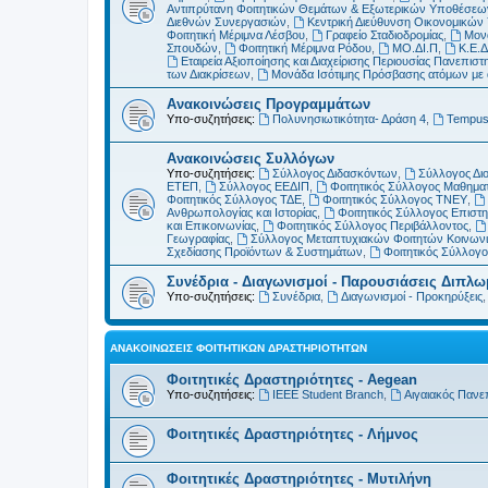
Αντιπρύτανη Φοιτητικών Θεμάτων & Εξωτερικών Υποθέσεω
Διεθνών Συνεργασιών
,
Κεντρική Διεύθυνση Οικονομικώ
Φοιτητική Μέριμνα Λέσβου
,
Γραφείο Σταδιοδρομίας
,
Μονά
Σπουδών
,
Φοιτητική Μέριμνα Ρόδου
,
ΜΟ.ΔΙ.Π
,
Κ.Ε.Δ
Εταιρεία Αξιοποίησης και Διαχείρισης Περιουσίας Πανεπιστη
των Διακρίσεων
,
Μονάδα Ισότιμης Πρόσβασης ατόμων με αν
Ανακοινώσεις Προγραμμάτων
Υπο-συζητήσεις:
Πολυνησιωτικότητα- Δράση 4
,
Tempu
Ανακοινώσεις Συλλόγων
Υπο-συζητήσεις:
Σύλλογος Διδασκόντων
,
Σύλλογος Δι
ΕΤΕΠ
,
Σύλλογος ΕΕΔΙΠ
,
Φοιτητικός Σύλλογος Μαθημα
Φοιτητικός Σύλλογος ΤΔΕ
,
Φοιτητικός Σύλλογος ΤΝΕΥ
,
Ανθρωπολογίας και Ιστορίας
,
Φοιτητικός Σύλλογος Επιστ
και Επικοινωνίας
,
Φοιτητικός Σύλλογος Περιβάλλοντος
,
Γεωγραφίας
,
Σύλλογος Μεταπτυχιακών Φοιτητών Κοινωνι
Σχεδίασης Προϊόντων & Συστημάτων
,
Φοιτητικός Σύλλογ
Συνέδρια - Διαγωνισμοί - Παρουσιάσεις Διπλ
Υπο-συζητήσεις:
Συνέδρια
,
Διαγωνισμοί - Προκηρύξεις
ΑΝΑΚΟΙΝΏΣΕΙΣ ΦΟΙΤΗΤΙΚΏΝ ΔΡΑΣΤΗΡΙΟΤΉΤΩΝ
Φοιτητικές Δραστηριότητες - Aegean
Υπο-συζητήσεις:
IEEE Student Branch
,
Αιγαιακός Πανε
Φοιτητικές Δραστηριότητες - Λήμνος
Φοιτητικές Δραστηριότητες - Μυτιλήνη