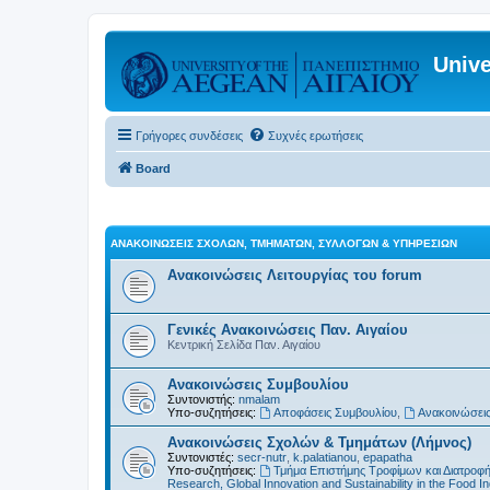
Unive
Γρήγορες συνδέσεις
Συχνές ερωτήσεις
Board
ΑΝΑΚΟΙΝΏΣΕΙΣ ΣΧΟΛΏΝ, ΤΜΗΜΆΤΩΝ, ΣΥΛΛΌΓΩΝ & ΥΠΗΡΕΣΙΏΝ
Ανακοινώσεις Λειτουργίας του forum
Γενικές Ανακοινώσεις Παν. Αιγαίου
Κεντρική Σελίδα Παν. Αιγαίου
Ανακοινώσεις Συμβουλίου
Συντονιστής:
nmalam
Υπο-συζητήσεις:
Αποφάσεις Συμβουλίου
,
Ανακοινώσεις
Ανακοινώσεις Σχολών & Τμημάτων (Λήμνος)
Συντονιστές:
secr-nutr
,
k.palatianou
,
epapatha
Υπο-συζητήσεις:
Τμήμα Επιστήμης Τροφίμων και Διατροφ
Research, Global Innovation and Sustainability in the Food In