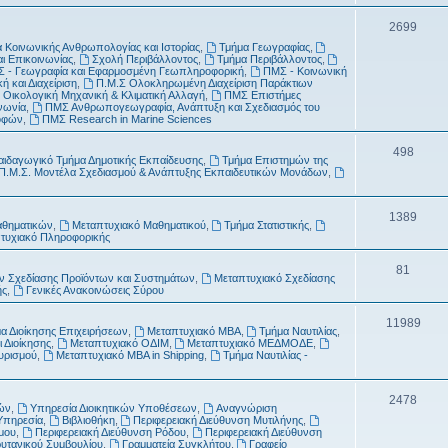
τ
μ
Θ
2699
α
α
 Κοινωνικής Ανθρωπολογίας και Ιστορίας
,
Τμήμα Γεωγραφίας
,
έ
αι Επικοινωνίας
,
Σχολή Περιβάλλοντος
,
Τμήμα Περιβάλλοντος
,
τ
 - Γεωγραφία και Εφαρμοσμένη Γεωπληροφορική
,
ΠΜΣ - Κοινωνική
μ
ή και Διαχείριση
,
Π.Μ.Σ Ολοκληρωμένη Διαχείριση Παράκτιων
α
 Οικολογική Μηχανική & Κλιματική Αλλαγή
,
ΠΜΣ Επιστήμες
α
νωνία
,
ΠΜΣ Ανθρωπογεωγραφία, Ανάπτυξη και Σχεδιασμός του
ροφών
,
ΠΜΣ Research in Marine Sciences
τ
Θ
498
α
αιδαγωγικό Τμήμα Δημοτικής Εκπαίδευσης
,
Τμήμα Επιστημών της
Π.Μ.Σ. Μοντέλα Σχεδιασμού & Ανάπτυξης Εκπαιδευτικών Μονάδων
,
έ
μ
Θ
1389
αθηματικών
,
Μεταπτυχιακό Μαθηματικού
,
Τμήμα Στατιστικής
,
α
τυχιακό Πληροφορικής
έ
τ
μ
Θ
81
 Σχεδίασης Προϊόντων και Συστημάτων
,
Μεταπτυχιακό Σχεδίασης
α
ής
,
Γενικές Ανακοινώσεις Σύρου
α
έ
τ
μ
Θ
11989
α Διοίκησης Επιχειρήσεων
,
Μεταπτυχιακό MBA
,
Τμήμα Ναυτιλίας
,
 Διοίκησης
,
Μεταπτυχιακό ΟΔΙΜ
,
Μεταπτυχιακό ΜΕΔΜΟΔΕ
,
α
α
έ
ουρισμού
,
Μεταπτυχιακό MBA in Shipping
,
Τμήμα Ναυτιλίας -
τ
μ
α
Θ
2478
α
ών
,
Υπηρεσία Διοικητικών Υποθέσεων
,
Αναγνώριση
Υπηρεσία
,
Βιβλιοθήκη
,
Περιφερειακή Διεύθυνση Μυτιλήνης
,
έ
τ
μου
,
Περιφερειακή Διεύθυνση Ρόδου
,
Περιφερειακή Διεύθυνση
ρυτανικού Συμβουλίου
,
Γραμματεία Συγκλήτου
,
Γραφείο