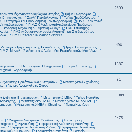
τ
μ
Θ
2699
α
α
 Κοινωνικής Ανθρωπολογίας και Ιστορίας
,
Τμήμα Γεωγραφίας
,
έ
αι Επικοινωνίας
,
Σχολή Περιβάλλοντος
,
Τμήμα Περιβάλλοντος
,
τ
 - Γεωγραφία και Εφαρμοσμένη Γεωπληροφορική
,
ΠΜΣ - Κοινωνική
μ
ή και Διαχείριση
,
Π.Μ.Σ Ολοκληρωμένη Διαχείριση Παράκτιων
α
 Οικολογική Μηχανική & Κλιματική Αλλαγή
,
ΠΜΣ Επιστήμες
α
νωνία
,
ΠΜΣ Ανθρωπογεωγραφία, Ανάπτυξη και Σχεδιασμός του
ροφών
,
ΠΜΣ Research in Marine Sciences
τ
Θ
498
α
αιδαγωγικό Τμήμα Δημοτικής Εκπαίδευσης
,
Τμήμα Επιστημών της
Π.Μ.Σ. Μοντέλα Σχεδιασμού & Ανάπτυξης Εκπαιδευτικών Μονάδων
,
έ
μ
Θ
1387
αθηματικών
,
Μεταπτυχιακό Μαθηματικού
,
Τμήμα Στατιστικής
,
α
τυχιακό Πληροφορικής
έ
τ
μ
Θ
81
 Σχεδίασης Προϊόντων και Συστημάτων
,
Μεταπτυχιακό Σχεδίασης
α
ής
,
Γενικές Ανακοινώσεις Σύρου
α
έ
τ
μ
Θ
11989
α Διοίκησης Επιχειρήσεων
,
Μεταπτυχιακό MBA
,
Τμήμα Ναυτιλίας
,
 Διοίκησης
,
Μεταπτυχιακό ΟΔΙΜ
,
Μεταπτυχιακό ΜΕΔΜΟΔΕ
,
α
α
έ
ουρισμού
,
Μεταπτυχιακό MBA in Shipping
,
Τμήμα Ναυτιλίας -
τ
μ
α
Θ
2475
α
ών
,
Υπηρεσία Διοικητικών Υποθέσεων
,
Αναγνώριση
Υπηρεσία
,
Βιβλιοθήκη
,
Περιφερειακή Διεύθυνση Μυτιλήνης
,
έ
τ
μου
,
Περιφερειακή Διεύθυνση Ρόδου
,
Περιφερειακή Διεύθυνση
ρυτανικού Συμβουλίου
,
Γραμματεία Συγκλήτου
,
Γραφείο