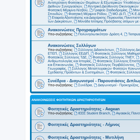
Αντιπρύτανη Φοιτητικών Θεμάτων & Εξωτερικών Υποθέσεω
Διεθνών Συνεργασιών
,
Κεντρική Διεύθυνση Οικονομικώ
Φοιτητική Μέριμνα Λέσβου
,
Γραφείο Σταδιοδρομίας
,
Μονά
Σπουδών
,
Φοιτητική Μέριμνα Ρόδου
,
ΜΟ.ΔΙ.Π
,
Κ.Ε.Δ
Εταιρεία Αξιοποίησης και Διαχείρισης Περιουσίας Πανεπιστη
των Διακρίσεων
,
Μονάδα Ισότιμης Πρόσβασης ατόμων με αν
Ανακοινώσεις Προγραμμάτων
Υπο-συζητήσεις:
Πολυνησιωτικότητα- Δράση 4
,
Tempu
Ανακοινώσεις Συλλόγων
Υπο-συζητήσεις:
Σύλλογος Διδασκόντων
,
Σύλλογος Δι
ΕΤΕΠ
,
Σύλλογος ΕΕΔΙΠ
,
Φοιτητικός Σύλλογος Μαθημα
Φοιτητικός Σύλλογος ΤΔΕ
,
Φοιτητικός Σύλλογος ΤΝΕΥ
,
Ανθρωπολογίας και Ιστορίας
,
Φοιτητικός Σύλλογος Επιστ
και Επικοινωνίας
,
Φοιτητικός Σύλλογος Περιβάλλοντος
,
Γεωγραφίας
,
Σύλλογος Μεταπτυχιακών Φοιτητών Κοινωνι
Σχεδίασης Προϊόντων & Συστημάτων
,
Φοιτητικός Σύλλογ
Συνέδρια - Διαγωνισμοί - Παρουσιάσεις Διπλ
Υπο-συζητήσεις:
Συνέδρια
,
Διαγωνισμοί - Προκηρύξεις
ΑΝΑΚΟΙΝΏΣΕΙΣ ΦΟΙΤΗΤΙΚΏΝ ΔΡΑΣΤΗΡΙΟΤΉΤΩΝ
Φοιτητικές Δραστηριότητες - Aegean
Υπο-συζητήσεις:
IEEE Student Branch
,
Αιγαιακός Πανε
Φοιτητικές Δραστηριότητες - Λήμνος
Φοιτητικές Δραστηριότητες - Μυτιλήνη