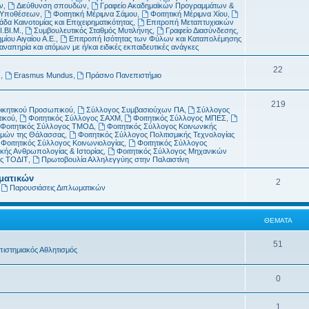
μ
α
ν
,
Διεύθυνση σπουδών
,
Γραφείο Ακαδημαϊκών Προγραμμάτων &
ν Υποθέσεων
,
Φοιτητική Μέριμνα Σάμου
,
Φοιτητική Μέριμνα Χίου
,
α
δα Καινοτομίας και Επιχειρηματικότητας
,
Επιτροπή Μεταπτυχιακών
Ι.ΒΙ.Μ.
,
Συμβουλευτικός Σταθμός Μυτιλήνης
,
Γραφείο Διασύνδεσης
,
τ
μίου Αιγαίου Α.Ε.
,
Επιτροπή Ισότητας των Φύλων και Καταπολέμησης
απηρία και ατόμων με ή/και ειδικές εκπαιδευτικές ανάγκες
α
Θ
22
s
,
Erasmus Mundus
,
Πράσινο Πανεπιστήμιο
έ
Θ
219
μ
οικητικού Προσωπικού
,
Σύλλογος Συμβασιούχων ΠΑ
,
Σύλλογος
τικού
,
Φοιτητικός Σύλλογος ΣΑΧΜ
,
Φοιτητικός Σύλλογος ΜΠΕΣ
,
έ
α
Φοιτητικός Σύλλογος ΤΜΟΔ
,
Φοιτητικός Σύλλογος Κοινωνικής
ημών της Θάλασσας
,
Φοιτητικός Σύλλογος Πολιτισμικής Τεχνολογίας
μ
τ
Φοιτητικός Σύλλογος Κοινωνιολογίας
,
Φοιτητικός Σύλλογος
κής Ανθρωπολογίας & Ιστορίας
,
Φοιτητικός Σύλλογος Μηχανικών
α
α
ος ΤΟΔΙΤ
,
Πρωτοβουλία Αλληλεγγύης στην Παλαιστίνη
τ
ωματικών
Θ
2
,
Παρουσιάσεις Διπλωματικών
α
έ
μ
ΘΈΜΑΤΑ
α
Θ
51
πιστημιακός Αθλητισμός
τ
έ
α
Θ
0
μ
έ
α
Θ
1