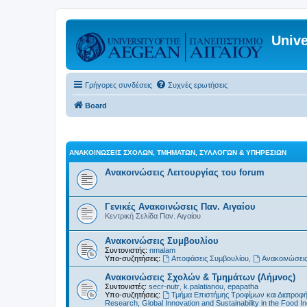
Unive
Γρήγορες συνδέσεις
Συχνές ερωτήσεις
Board
ΑΝΑΚΟΙΝΏΣΕΙΣ ΣΧΟΛΏΝ, ΤΜΗΜΆΤΩΝ, ΣΥΛΛΌΓΩΝ & ΥΠΗΡΕΣΙΏΝ
Ανακοινώσεις Λειτουργίας του forum
Γενικές Ανακοινώσεις Παν. Αιγαίου
Κεντρική Σελίδα Παν. Αιγαίου
Ανακοινώσεις Συμβουλίου
Συντονιστής:
nmalam
Υπο-συζητήσεις:
Αποφάσεις Συμβουλίου
,
Ανακοινώσεις
Ανακοινώσεις Σχολών & Τμημάτων (Λήμνος)
Συντονιστές:
secr-nutr
,
k.palatianou
,
epapatha
Υπο-συζητήσεις:
Τμήμα Επιστήμης Τροφίμων και Διατροφ
Research, Global Innovation and Sustainability in the Food In