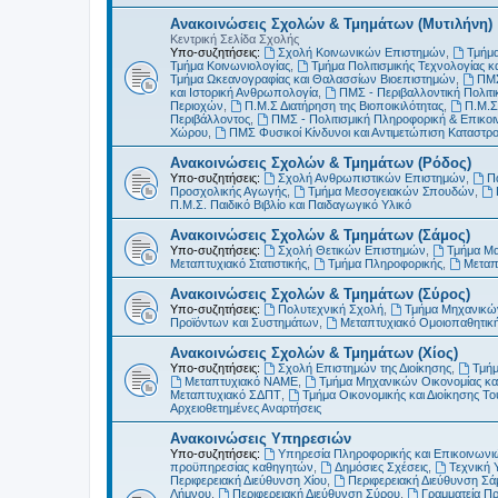
Ανακοινώσεις Σχολών & Τμημάτων (Μυτιλήνη)
Κεντρική Σελίδα Σχολής
Υπο-συζητήσεις:
Σχολή Κοινωνικών Επιστημών
,
Τμήμα
Τμήμα Κοινωνιολογίας
,
Τμήμα Πολιτισμικής Τεχνολογίας κ
Τμήμα Ωκεανογραφίας και Θαλασσίων Βιοεπιστημών
,
ΠΜΣ
και Ιστορική Ανθρωπολογία
,
ΠΜΣ - Περιβαλλοντική Πολιτικ
Περιοχών
,
Π.Μ.Σ Διατήρηση της Βιοποικιλότητας
,
Π.Μ.Σ
Περιβάλλοντος
,
ΠΜΣ - Πολιτισμική Πληροφορική & Επικοι
Χώρου
,
ΠΜΣ Φυσικοί Κίνδυνοι και Αντιμετώπιση Καταστ
Ανακοινώσεις Σχολών & Τμημάτων (Ρόδος)
Υπο-συζητήσεις:
Σχολή Ανθρωπιστικών Επιστημών
,
Π
Προσχολικής Αγωγής
,
Τμήμα Μεσογειακών Σπουδών
,
Π.Μ.Σ. Παιδικό Βιβλίο και Παιδαγωγικό Υλικό
Ανακοινώσεις Σχολών & Τμημάτων (Σάμος)
Υπο-συζητήσεις:
Σχολή Θετικών Επιστημών
,
Τμήμα Μ
Μεταπτυχιακό Στατιστικής
,
Τμήμα Πληροφορικής
,
Μεταπ
Ανακοινώσεις Σχολών & Τμημάτων (Σύρος)
Υπο-συζητήσεις:
Πολυτεχνική Σχολή
,
Τμήμα Μηχανικών
Προϊόντων και Συστημάτων
,
Μεταπτυχιακό Ομοιοπαθητικ
Ανακοινώσεις Σχολών & Τμημάτων (Χίος)
Υπο-συζητήσεις:
Σχολή Επιστημών της Διοίκησης
,
Τμήμ
Μεταπτυχιακό ΝΑΜΕ
,
Τμήμα Μηχανικών Οικονομίας και
Μεταπτυχιακό ΣΔΠΤ
,
Τμήμα Οικονομικής και Διοίκησης Τ
Αρχειοθετημένες Αναρτήσεις
Ανακοινώσεις Υπηρεσιών
Υπο-συζητήσεις:
Υπηρεσία Πληροφορικής και Επικοινωνι
προϋπηρεσίας καθηγητών
,
Δημόσιες Σχέσεις
,
Τεχνική 
Περιφερειακή Διεύθυνση Χίου
,
Περιφερειακή Διεύθυνση Σά
Λήμνου
,
Περιφερειακή Διεύθυνση Σύρου
,
Γραμματεία Π