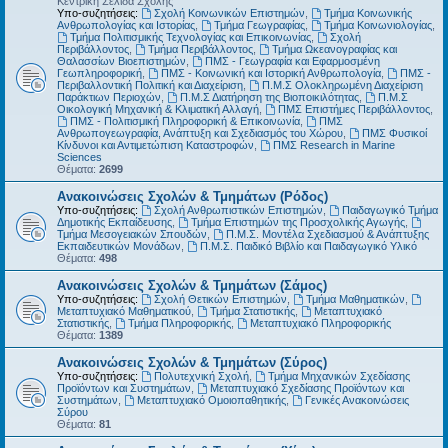
Κεντρική Σελίδα Σχολής
Υπο-συζητήσεις:
Σχολή Κοινωνικών Επιστημών
,
Τμήμα Κοινωνικής
Ανθρωπολογίας και Ιστορίας
,
Τμήμα Γεωγραφίας
,
Τμήμα Κοινωνιολογίας
,
Τμήμα Πολιτισμικής Τεχνολογίας και Επικοινωνίας
,
Σχολή
Περιβάλλοντος
,
Τμήμα Περιβάλλοντος
,
Τμήμα Ωκεανογραφίας και
Θαλασσίων Βιοεπιστημών
,
ΠΜΣ - Γεωγραφία και Εφαρμοσμένη
Γεωπληροφορική
,
ΠΜΣ - Κοινωνική και Ιστορική Ανθρωπολογία
,
ΠΜΣ -
Περιβαλλοντική Πολιτική και Διαχείριση
,
Π.Μ.Σ Ολοκληρωμένη Διαχείριση
Παράκτιων Περιοχών
,
Π.Μ.Σ Διατήρηση της Βιοποικιλότητας
,
Π.Μ.Σ
Οικολογική Μηχανική & Κλιματική Αλλαγή
,
ΠΜΣ Επιστήμες Περιβάλλοντος
,
ΠΜΣ - Πολιτισμική Πληροφορική & Επικοινωνία
,
ΠΜΣ
Ανθρωπογεωγραφία, Ανάπτυξη και Σχεδιασμός του Χώρου
,
ΠΜΣ Φυσικοί
Κίνδυνοι και Αντιμετώπιση Καταστροφών
,
ΠΜΣ Research in Marine
Sciences
Θέματα:
2699
Ανακοινώσεις Σχολών & Τμημάτων (Ρόδος)
Υπο-συζητήσεις:
Σχολή Ανθρωπιστικών Επιστημών
,
Παιδαγωγικό Τμήμα
Δημοτικής Εκπαίδευσης
,
Τμήμα Επιστημών της Προσχολικής Αγωγής
,
Τμήμα Μεσογειακών Σπουδών
,
Π.Μ.Σ. Μοντέλα Σχεδιασμού & Ανάπτυξης
Εκπαιδευτικών Μονάδων
,
Π.Μ.Σ. Παιδικό Βιβλίο και Παιδαγωγικό Υλικό
Θέματα:
498
Ανακοινώσεις Σχολών & Τμημάτων (Σάμος)
Υπο-συζητήσεις:
Σχολή Θετικών Επιστημών
,
Τμήμα Μαθηματικών
,
Μεταπτυχιακό Μαθηματικού
,
Τμήμα Στατιστικής
,
Μεταπτυχιακό
Στατιστικής
,
Τμήμα Πληροφορικής
,
Μεταπτυχιακό Πληροφορικής
Θέματα:
1389
Ανακοινώσεις Σχολών & Τμημάτων (Σύρος)
Υπο-συζητήσεις:
Πολυτεχνική Σχολή
,
Τμήμα Μηχανικών Σχεδίασης
Προϊόντων και Συστημάτων
,
Μεταπτυχιακό Σχεδίασης Προϊόντων και
Συστημάτων
,
Μεταπτυχιακό Ομοιοπαθητικής
,
Γενικές Ανακοινώσεις
Σύρου
Θέματα:
81