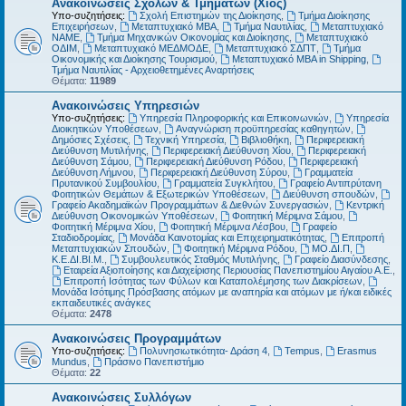
Ανακοινώσεις Σχολών & Τμημάτων (Χίος)
Υπο-συζητήσεις:
Σχολή Επιστημών της Διοίκησης
,
Τμήμα Διοίκησης
Επιχειρήσεων
,
Μεταπτυχιακό MBA
,
Τμήμα Ναυτιλίας
,
Μεταπτυχιακό
ΝΑΜΕ
,
Τμήμα Μηχανικών Οικονομίας και Διοίκησης
,
Μεταπτυχιακό
ΟΔΙΜ
,
Μεταπτυχιακό ΜΕΔΜΟΔΕ
,
Μεταπτυχιακό ΣΔΠΤ
,
Τμήμα
Οικονομικής και Διοίκησης Τουρισμού
,
Μεταπτυχιακό MBA in Shipping
,
Τμήμα Ναυτιλίας - Αρχειοθετημένες Αναρτήσεις
Θέματα:
11989
Ανακοινώσεις Υπηρεσιών
Υπο-συζητήσεις:
Υπηρεσία Πληροφορικής και Επικοινωνιών
,
Υπηρεσία
Διοικητικών Υποθέσεων
,
Αναγνώριση προϋπηρεσίας καθηγητών
,
Δημόσιες Σχέσεις
,
Τεχνική Υπηρεσία
,
Βιβλιοθήκη
,
Περιφερειακή
Διεύθυνση Μυτιλήνης
,
Περιφερειακή Διεύθυνση Χίου
,
Περιφερειακή
Διεύθυνση Σάμου
,
Περιφερειακή Διεύθυνση Ρόδου
,
Περιφερειακή
Διεύθυνση Λήμνου
,
Περιφερειακή Διεύθυνση Σύρου
,
Γραμματεία
Πρυτανικού Συμβουλίου
,
Γραμματεία Συγκλήτου
,
Γραφείο Αντιπρύτανη
Φοιτητικών Θεμάτων & Εξωτερικών Υποθέσεων
,
Διεύθυνση σπουδών
,
Γραφείο Ακαδημαϊκών Προγραμμάτων & Διεθνών Συνεργασιών
,
Κεντρική
Διεύθυνση Οικονομικών Υποθέσεων
,
Φοιτητική Μέριμνα Σάμου
,
Φοιτητική Μέριμνα Χίου
,
Φοιτητική Μέριμνα Λέσβου
,
Γραφείο
Σταδιοδρομίας
,
Μονάδα Καινοτομίας και Επιχειρηματικότητας
,
Επιτροπή
Μεταπτυχιακών Σπουδών
,
Φοιτητική Μέριμνα Ρόδου
,
ΜΟ.ΔΙ.Π
,
Κ.Ε.ΔΙ.ΒΙ.Μ.
,
Συμβουλευτικός Σταθμός Μυτιλήνης
,
Γραφείο Διασύνδεσης
,
Εταιρεία Αξιοποίησης και Διαχείρισης Περιουσίας Πανεπιστημίου Αιγαίου Α.Ε.
,
Επιτροπή Ισότητας των Φύλων και Καταπολέμησης των Διακρίσεων
,
Μονάδα Ισότιμης Πρόσβασης ατόμων με αναπηρία και ατόμων με ή/και ειδικές
εκπαιδευτικές ανάγκες
Θέματα:
2478
Ανακοινώσεις Προγραμμάτων
Υπο-συζητήσεις:
Πολυνησιωτικότητα- Δράση 4
,
Tempus
,
Erasmus
Mundus
,
Πράσινο Πανεπιστήμιο
Θέματα:
22
Ανακοινώσεις Συλλόγων