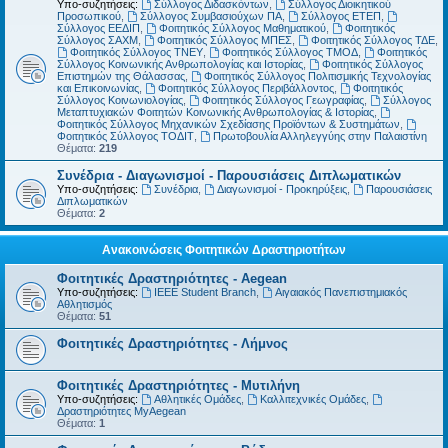
Υπο-συζητήσεις:
Σύλλογος Διδασκόντων
,
Σύλλογος Διοικητικού
Προσωπικού
,
Σύλλογος Συμβασιούχων ΠΑ
,
Σύλλογος ΕΤΕΠ
,
Σύλλογος ΕΕΔΙΠ
,
Φοιτητικός Σύλλογος Μαθηματικού
,
Φοιτητικός
Σύλλογος ΣΑΧΜ
,
Φοιτητικός Σύλλογος ΜΠΕΣ
,
Φοιτητικός Σύλλογος ΤΔΕ
,
Φοιτητικός Σύλλογος ΤΝΕΥ
,
Φοιτητικός Σύλλογος ΤΜΟΔ
,
Φοιτητικός
Σύλλογος Κοινωνικής Ανθρωπολογίας και Ιστορίας
,
Φοιτητικός Σύλλογος
Επιστημών της Θάλασσας
,
Φοιτητικός Σύλλογος Πολιτισμικής Τεχνολογίας
και Επικοινωνίας
,
Φοιτητικός Σύλλογος Περιβάλλοντος
,
Φοιτητικός
Σύλλογος Κοινωνιολογίας
,
Φοιτητικός Σύλλογος Γεωγραφίας
,
Σύλλογος
Μεταπτυχιακών Φοιτητών Κοινωνικής Ανθρωπολογίας & Ιστορίας
,
Φοιτητικός Σύλλογος Μηχανικών Σχεδίασης Προϊόντων & Συστημάτων
,
Φοιτητικός Σύλλογος ΤΟΔΙΤ
,
Πρωτοβουλία Αλληλεγγύης στην Παλαιστίνη
Θέματα:
219
Συνέδρια - Διαγωνισμοί - Παρουσιάσεις Διπλωματικών
Υπο-συζητήσεις:
Συνέδρια
,
Διαγωνισμοί - Προκηρύξεις
,
Παρουσιάσεις
Διπλωματικών
Θέματα:
2
Ανακοινώσεις Φοιτητικών Δραστηριοτήτων
Φοιτητικές Δραστηριότητες - Aegean
Υπο-συζητήσεις:
IEEE Student Branch
,
Αιγαιακός Πανεπιστημιακός
Αθλητισμός
Θέματα:
51
Φοιτητικές Δραστηριότητες - Λήμνος
Φοιτητικές Δραστηριότητες - Μυτιλήνη
Υπο-συζητήσεις:
Αθλητικές Ομάδες
,
Καλλιτεχνικές Ομάδες
,
Δραστηριότητες MyAegean
Θέματα:
1