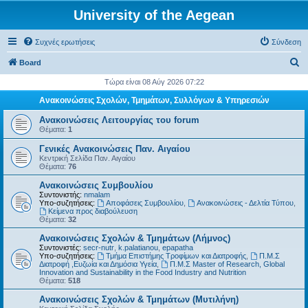
University of the Aegean
Συχνές ερωτήσεις
Σύνδεση
Α
Board
ν
Τώρα είναι 08 Αύγ 2026 07:22
α
Ανακοινώσεις Σχολών, Τμημάτων, Συλλόγων & Υπηρεσιών
ζ
Ανακοινώσεις Λειτουργίας του forum
ή
Θέματα:
1
τ
Γενικές Ανακοινώσεις Παν. Αιγαίου
Κεντρική Σελίδα Παν. Αιγαίου
η
Θέματα:
76
σ
Ανακοινώσεις Συμβουλίου
η
Συντονιστής:
nmalam
Υπο-συζητήσεις:
Αποφάσεις Συμβουλίου
,
Ανακοινώσεις - Δελτία Τύπου
,
Kείμενα προς διαβούλευση
Θέματα:
32
Ανακοινώσεις Σχολών & Τμημάτων (Λήμνος)
Συντονιστές:
secr-nutr
,
k.palatianou
,
epapatha
Υπο-συζητήσεις:
Τμήμα Επιστήμης Τροφίμων και Διατροφής
,
Π.Μ.Σ
Διατροφή ,Ευζωία και Δημόσια Υγεία
,
Π.Μ.Σ Master of Research, Global
Innovation and Sustainability in the Food Industry and Nutrition
Θέματα:
518
Ανακοινώσεις Σχολών & Τμημάτων (Μυτιλήνη)