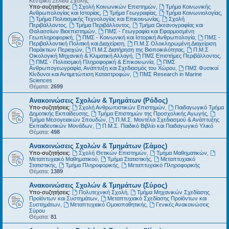
Κεντρική Σελίδα Σχολής
Υπο-συζητήσεις:
Σχολή Κοινωνικών Επιστημών
,
Τμήμα Κοινωνικής
Ανθρωπολογίας και Ιστορίας
,
Τμήμα Γεωγραφίας
,
Τμήμα Κοινωνιολογίας
,
Τμήμα Πολιτισμικής Τεχνολογίας και Επικοινωνίας
,
Σχολή
Περιβάλλοντος
,
Τμήμα Περιβάλλοντος
,
Τμήμα Ωκεανογραφίας και
Θαλασσίων Βιοεπιστημών
,
ΠΜΣ - Γεωγραφία και Εφαρμοσμένη
Γεωπληροφορική
,
ΠΜΣ - Κοινωνική και Ιστορική Ανθρωπολογία
,
ΠΜΣ -
Περιβαλλοντική Πολιτική και Διαχείριση
,
Π.Μ.Σ Ολοκληρωμένη Διαχείριση
Παράκτιων Περιοχών
,
Π.Μ.Σ Διατήρηση της Βιοποικιλότητας
,
Π.Μ.Σ
Οικολογική Μηχανική & Κλιματική Αλλαγή
,
ΠΜΣ Επιστήμες Περιβάλλοντος
,
ΠΜΣ - Πολιτισμική Πληροφορική & Επικοινωνία
,
ΠΜΣ
Ανθρωπογεωγραφία, Ανάπτυξη και Σχεδιασμός του Χώρου
,
ΠΜΣ Φυσικοί
Κίνδυνοι και Αντιμετώπιση Καταστροφών
,
ΠΜΣ Research in Marine
Sciences
Θέματα:
2699
Ανακοινώσεις Σχολών & Τμημάτων (Ρόδος)
Υπο-συζητήσεις:
Σχολή Ανθρωπιστικών Επιστημών
,
Παιδαγωγικό Τμήμα
Δημοτικής Εκπαίδευσης
,
Τμήμα Επιστημών της Προσχολικής Αγωγής
,
Τμήμα Μεσογειακών Σπουδών
,
Π.Μ.Σ. Μοντέλα Σχεδιασμού & Ανάπτυξης
Εκπαιδευτικών Μονάδων
,
Π.Μ.Σ. Παιδικό Βιβλίο και Παιδαγωγικό Υλικό
Θέματα:
498
Ανακοινώσεις Σχολών & Τμημάτων (Σάμος)
Υπο-συζητήσεις:
Σχολή Θετικών Επιστημών
,
Τμήμα Μαθηματικών
,
Μεταπτυχιακό Μαθηματικού
,
Τμήμα Στατιστικής
,
Μεταπτυχιακό
Στατιστικής
,
Τμήμα Πληροφορικής
,
Μεταπτυχιακό Πληροφορικής
Θέματα:
1389
Ανακοινώσεις Σχολών & Τμημάτων (Σύρος)
Υπο-συζητήσεις:
Πολυτεχνική Σχολή
,
Τμήμα Μηχανικών Σχεδίασης
Προϊόντων και Συστημάτων
,
Μεταπτυχιακό Σχεδίασης Προϊόντων και
Συστημάτων
,
Μεταπτυχιακό Ομοιοπαθητικής
,
Γενικές Ανακοινώσεις
Σύρου
Θέματα:
81