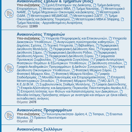
Ανακοινώσεις Σχολών & Τμημάτων (Χίος)
Υπο-συζητήσεις:
Σχολή Επιστημών της Διοίκησης
,
Τμήμα Διοίκησης
Επιχειρήσεων
,
Μεταπτυχιακό MBA
,
Τμήμα Ναυτιλίας
,
Μεταπτυχιακό
ΝΑΜΕ
,
Τμήμα Μηχανικών Οικονομίας και Διοίκησης
,
Μεταπτυχιακό
ΟΔΙΜ
,
Μεταπτυχιακό ΜΕΔΜΟΔΕ
,
Μεταπτυχιακό ΣΔΠΤ
,
Τμήμα
Οικονομικής και Διοίκησης Τουρισμού
,
Μεταπτυχιακό MBA in Shipping
,
Τμήμα Ναυτιλίας - Αρχειοθετημένες Αναρτήσεις
Θέματα:
11989
Ανακοινώσεις Υπηρεσιών
Υπο-συζητήσεις:
Υπηρεσία Πληροφορικής και Επικοινωνιών
,
Υπηρεσία
Διοικητικών Υποθέσεων
,
Αναγνώριση προϋπηρεσίας καθηγητών
,
Δημόσιες Σχέσεις
,
Τεχνική Υπηρεσία
,
Βιβλιοθήκη
,
Περιφερειακή
Διεύθυνση Μυτιλήνης
,
Περιφερειακή Διεύθυνση Χίου
,
Περιφερειακή
Διεύθυνση Σάμου
,
Περιφερειακή Διεύθυνση Ρόδου
,
Περιφερειακή
Διεύθυνση Λήμνου
,
Περιφερειακή Διεύθυνση Σύρου
,
Γραμματεία
Πρυτανικού Συμβουλίου
,
Γραμματεία Συγκλήτου
,
Γραφείο Αντιπρύτανη
Φοιτητικών Θεμάτων & Εξωτερικών Υποθέσεων
,
Διεύθυνση σπουδών
,
Γραφείο Ακαδημαϊκών Προγραμμάτων & Διεθνών Συνεργασιών
,
Κεντρική
Διεύθυνση Οικονομικών Υποθέσεων
,
Φοιτητική Μέριμνα Σάμου
,
Φοιτητική Μέριμνα Χίου
,
Φοιτητική Μέριμνα Λέσβου
,
Γραφείο
Σταδιοδρομίας
,
Μονάδα Καινοτομίας και Επιχειρηματικότητας
,
Επιτροπή
Μεταπτυχιακών Σπουδών
,
Φοιτητική Μέριμνα Ρόδου
,
ΜΟ.ΔΙ.Π
,
Κ.Ε.ΔΙ.ΒΙ.Μ.
,
Συμβουλευτικός Σταθμός Μυτιλήνης
,
Γραφείο Διασύνδεσης
,
Εταιρεία Αξιοποίησης και Διαχείρισης Περιουσίας Πανεπιστημίου Αιγαίου Α.Ε.
,
Επιτροπή Ισότητας των Φύλων και Καταπολέμησης των Διακρίσεων
,
Μονάδα Ισότιμης Πρόσβασης ατόμων με αναπηρία και ατόμων με ή/και ειδικές
εκπαιδευτικές ανάγκες
Θέματα:
2478
Ανακοινώσεις Προγραμμάτων
Υπο-συζητήσεις:
Πολυνησιωτικότητα- Δράση 4
,
Tempus
,
Erasmus
Mundus
,
Πράσινο Πανεπιστήμιο
Θέματα:
22
Ανακοινώσεις Συλλόγων