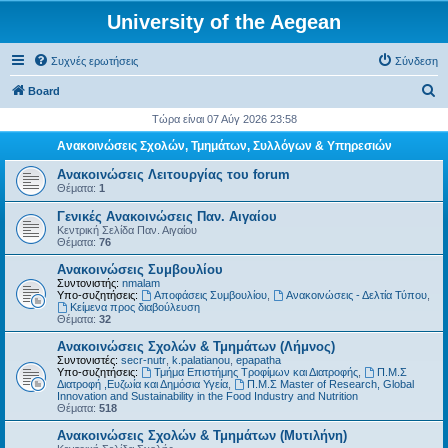
University of the Aegean
Συχνές ερωτήσεις
Σύνδεση
Α
Board
ν
Τώρα είναι 07 Αύγ 2026 23:58
α
Ανακοινώσεις Σχολών, Τμημάτων, Συλλόγων & Υπηρεσιών
ζ
Ανακοινώσεις Λειτουργίας του forum
ή
Θέματα:
1
τ
Γενικές Ανακοινώσεις Παν. Αιγαίου
Κεντρική Σελίδα Παν. Αιγαίου
η
Θέματα:
76
σ
Ανακοινώσεις Συμβουλίου
η
Συντονιστής:
nmalam
Υπο-συζητήσεις:
Αποφάσεις Συμβουλίου
,
Ανακοινώσεις - Δελτία Τύπου
,
Kείμενα προς διαβούλευση
Θέματα:
32
Ανακοινώσεις Σχολών & Τμημάτων (Λήμνος)
Συντονιστές:
secr-nutr
,
k.palatianou
,
epapatha
Υπο-συζητήσεις:
Τμήμα Επιστήμης Τροφίμων και Διατροφής
,
Π.Μ.Σ
Διατροφή ,Ευζωία και Δημόσια Υγεία
,
Π.Μ.Σ Master of Research, Global
Innovation and Sustainability in the Food Industry and Nutrition
Θέματα:
518
Ανακοινώσεις Σχολών & Τμημάτων (Μυτιλήνη)