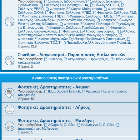
Υπο-συζητήσεις:
Σύλλογος Διδασκόντων
,
Σύλλογος Διοικητικού
Προσωπικού
,
Σύλλογος Συμβασιούχων ΠΑ
,
Σύλλογος ΕΤΕΠ
,
Σύλλογος ΕΕΔΙΠ
,
Φοιτητικός Σύλλογος Μαθηματικού
,
Φοιτητικός
Σύλλογος ΣΑΧΜ
,
Φοιτητικός Σύλλογος ΜΠΕΣ
,
Φοιτητικός Σύλλογος ΤΔΕ
,
Φοιτητικός Σύλλογος ΤΝΕΥ
,
Φοιτητικός Σύλλογος ΤΜΟΔ
,
Φοιτητικός
Σύλλογος Κοινωνικής Ανθρωπολογίας και Ιστορίας
,
Φοιτητικός Σύλλογος
Επιστημών της Θάλασσας
,
Φοιτητικός Σύλλογος Πολιτισμικής Τεχνολογίας
και Επικοινωνίας
,
Φοιτητικός Σύλλογος Περιβάλλοντος
,
Φοιτητικός
Σύλλογος Κοινωνιολογίας
,
Φοιτητικός Σύλλογος Γεωγραφίας
,
Σύλλογος
Μεταπτυχιακών Φοιτητών Κοινωνικής Ανθρωπολογίας & Ιστορίας
,
Φοιτητικός Σύλλογος Μηχανικών Σχεδίασης Προϊόντων & Συστημάτων
,
Φοιτητικός Σύλλογος ΤΟΔΙΤ
,
Πρωτοβουλία Αλληλεγγύης στην Παλαιστίνη
Θέματα:
219
Συνέδρια - Διαγωνισμοί - Παρουσιάσεις Διπλωματικών
Υπο-συζητήσεις:
Συνέδρια
,
Διαγωνισμοί - Προκηρύξεις
,
Παρουσιάσεις
Διπλωματικών
Θέματα:
2
Ανακοινώσεις Φοιτητικών Δραστηριοτήτων
Φοιτητικές Δραστηριότητες - Aegean
Υπο-συζητήσεις:
IEEE Student Branch
,
Αιγαιακός Πανεπιστημιακός
Αθλητισμός
Θέματα:
51
Φοιτητικές Δραστηριότητες - Λήμνος
Φοιτητικές Δραστηριότητες - Μυτιλήνη
Υπο-συζητήσεις:
Αθλητικές Ομάδες
,
Καλλιτεχνικές Ομάδες
,
Δραστηριότητες MyAegean
Θέματα:
1