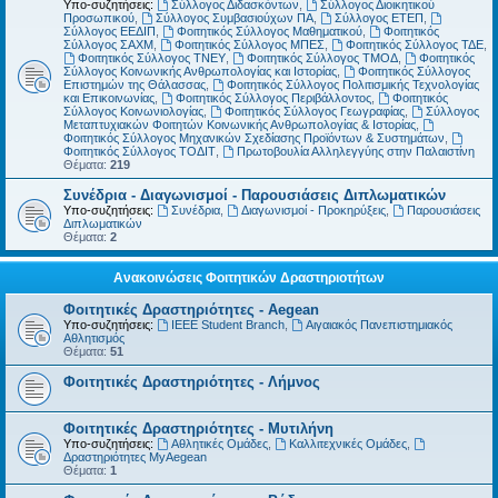
Υπο-συζητήσεις:
Σύλλογος Διδασκόντων
,
Σύλλογος Διοικητικού
Προσωπικού
,
Σύλλογος Συμβασιούχων ΠΑ
,
Σύλλογος ΕΤΕΠ
,
Σύλλογος ΕΕΔΙΠ
,
Φοιτητικός Σύλλογος Μαθηματικού
,
Φοιτητικός
Σύλλογος ΣΑΧΜ
,
Φοιτητικός Σύλλογος ΜΠΕΣ
,
Φοιτητικός Σύλλογος ΤΔΕ
,
Φοιτητικός Σύλλογος ΤΝΕΥ
,
Φοιτητικός Σύλλογος ΤΜΟΔ
,
Φοιτητικός
Σύλλογος Κοινωνικής Ανθρωπολογίας και Ιστορίας
,
Φοιτητικός Σύλλογος
Επιστημών της Θάλασσας
,
Φοιτητικός Σύλλογος Πολιτισμικής Τεχνολογίας
και Επικοινωνίας
,
Φοιτητικός Σύλλογος Περιβάλλοντος
,
Φοιτητικός
Σύλλογος Κοινωνιολογίας
,
Φοιτητικός Σύλλογος Γεωγραφίας
,
Σύλλογος
Μεταπτυχιακών Φοιτητών Κοινωνικής Ανθρωπολογίας & Ιστορίας
,
Φοιτητικός Σύλλογος Μηχανικών Σχεδίασης Προϊόντων & Συστημάτων
,
Φοιτητικός Σύλλογος ΤΟΔΙΤ
,
Πρωτοβουλία Αλληλεγγύης στην Παλαιστίνη
Θέματα:
219
Συνέδρια - Διαγωνισμοί - Παρουσιάσεις Διπλωματικών
Υπο-συζητήσεις:
Συνέδρια
,
Διαγωνισμοί - Προκηρύξεις
,
Παρουσιάσεις
Διπλωματικών
Θέματα:
2
Ανακοινώσεις Φοιτητικών Δραστηριοτήτων
Φοιτητικές Δραστηριότητες - Aegean
Υπο-συζητήσεις:
IEEE Student Branch
,
Αιγαιακός Πανεπιστημιακός
Αθλητισμός
Θέματα:
51
Φοιτητικές Δραστηριότητες - Λήμνος
Φοιτητικές Δραστηριότητες - Μυτιλήνη
Υπο-συζητήσεις:
Αθλητικές Ομάδες
,
Καλλιτεχνικές Ομάδες
,
Δραστηριότητες MyAegean
Θέματα:
1