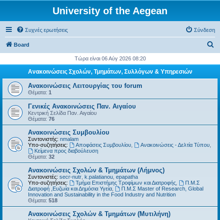
University of the Aegean
Συχνές ερωτήσεις
Σύνδεση
Α
Board
ν
Τώρα είναι 06 Αύγ 2026 08:20
α
Ανακοινώσεις Σχολών, Τμημάτων, Συλλόγων & Υπηρεσιών
ζ
Ανακοινώσεις Λειτουργίας του forum
ή
Θέματα:
1
τ
Γενικές Ανακοινώσεις Παν. Αιγαίου
Κεντρική Σελίδα Παν. Αιγαίου
η
Θέματα:
76
σ
Ανακοινώσεις Συμβουλίου
η
Συντονιστής:
nmalam
Υπο-συζητήσεις:
Αποφάσεις Συμβουλίου
,
Ανακοινώσεις - Δελτία Τύπου
,
Kείμενα προς διαβούλευση
Θέματα:
32
Ανακοινώσεις Σχολών & Τμημάτων (Λήμνος)
Συντονιστές:
secr-nutr
,
k.palatianou
,
epapatha
Υπο-συζητήσεις:
Τμήμα Επιστήμης Τροφίμων και Διατροφής
,
Π.Μ.Σ
Διατροφή ,Ευζωία και Δημόσια Υγεία
,
Π.Μ.Σ Master of Research, Global
Innovation and Sustainability in the Food Industry and Nutrition
Θέματα:
518
Ανακοινώσεις Σχολών & Τμημάτων (Μυτιλήνη)