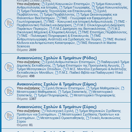
Κεντρική Σελίδα Σχολής
Υπο-συζητήσεις:
Σχολή Κοινωνικών Επιστημών
,
Τμήμα Κοινωνικής
Ανθρωπολογίας και Ιστορίας
,
Τμήμα Γεωγραφίας
,
Τμήμα Κοινωνιολογίας
,
Τμήμα Πολιτισμικής Τεχνολογίας και Επικοινωνίας
,
Σχολή
Περιβάλλοντος
,
Τμήμα Περιβάλλοντος
,
Τμήμα Ωκεανογραφίας και
Θαλασσίων Βιοεπιστημών
,
ΠΜΣ - Γεωγραφία και Εφαρμοσμένη
Γεωπληροφορική
,
ΠΜΣ - Κοινωνική και Ιστορική Ανθρωπολογία
,
ΠΜΣ -
Περιβαλλοντική Πολιτική και Διαχείριση
,
Π.Μ.Σ Ολοκληρωμένη Διαχείριση
Παράκτιων Περιοχών
,
Π.Μ.Σ Διατήρηση της Βιοποικιλότητας
,
Π.Μ.Σ
Οικολογική Μηχανική & Κλιματική Αλλαγή
,
ΠΜΣ Επιστήμες Περιβάλλοντος
,
ΠΜΣ - Πολιτισμική Πληροφορική & Επικοινωνία
,
ΠΜΣ
Ανθρωπογεωγραφία, Ανάπτυξη και Σχεδιασμός του Χώρου
,
ΠΜΣ Φυσικοί
Κίνδυνοι και Αντιμετώπιση Καταστροφών
,
ΠΜΣ Research in Marine
Sciences
Θέματα:
2699
Ανακοινώσεις Σχολών & Τμημάτων (Ρόδος)
Υπο-συζητήσεις:
Σχολή Ανθρωπιστικών Επιστημών
,
Παιδαγωγικό Τμήμα
Δημοτικής Εκπαίδευσης
,
Τμήμα Επιστημών της Προσχολικής Αγωγής
,
Τμήμα Μεσογειακών Σπουδών
,
Π.Μ.Σ. Μοντέλα Σχεδιασμού & Ανάπτυξης
Εκπαιδευτικών Μονάδων
,
Π.Μ.Σ. Παιδικό Βιβλίο και Παιδαγωγικό Υλικό
Θέματα:
498
Ανακοινώσεις Σχολών & Τμημάτων (Σάμος)
Υπο-συζητήσεις:
Σχολή Θετικών Επιστημών
,
Τμήμα Μαθηματικών
,
Μεταπτυχιακό Μαθηματικού
,
Τμήμα Στατιστικής
,
Μεταπτυχιακό
Στατιστικής
,
Τμήμα Πληροφορικής
,
Μεταπτυχιακό Πληροφορικής
Θέματα:
1387
Ανακοινώσεις Σχολών & Τμημάτων (Σύρος)
Υπο-συζητήσεις:
Πολυτεχνική Σχολή
,
Τμήμα Μηχανικών Σχεδίασης
Προϊόντων και Συστημάτων
,
Μεταπτυχιακό Σχεδίασης Προϊόντων και
Συστημάτων
,
Μεταπτυχιακό Ομοιοπαθητικής
,
Γενικές Ανακοινώσεις
Σύρου
Θέματα:
81