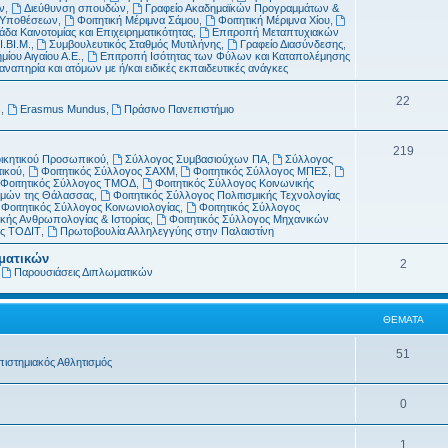
μ
α
ν
,
Διεύθυνση σπουδών
,
Γραφείο Ακαδημαϊκών Προγραμμάτων &
ν Υποθέσεων
,
Φοιτητική Μέριμνα Σάμου
,
Φοιτητική Μέριμνα Χίου
,
α
δα Καινοτομίας και Επιχειρηματικότητας
,
Επιτροπή Μεταπτυχιακών
Ι.ΒΙ.Μ.
,
Συμβουλευτικός Σταθμός Μυτιλήνης
,
Γραφείο Διασύνδεσης
,
τ
μίου Αιγαίου Α.Ε.
,
Επιτροπή Ισότητας των Φύλων και Καταπολέμησης
απηρία και ατόμων με ή/και ειδικές εκπαιδευτικές ανάγκες
α
Θ
22
s
,
Erasmus Mundus
,
Πράσινο Πανεπιστήμιο
έ
Θ
219
μ
οικητικού Προσωπικού
,
Σύλλογος Συμβασιούχων ΠΑ
,
Σύλλογος
τικού
,
Φοιτητικός Σύλλογος ΣΑΧΜ
,
Φοιτητικός Σύλλογος ΜΠΕΣ
,
έ
α
Φοιτητικός Σύλλογος ΤΜΟΔ
,
Φοιτητικός Σύλλογος Κοινωνικής
ημών της Θάλασσας
,
Φοιτητικός Σύλλογος Πολιτισμικής Τεχνολογίας
μ
τ
Φοιτητικός Σύλλογος Κοινωνιολογίας
,
Φοιτητικός Σύλλογος
κής Ανθρωπολογίας & Ιστορίας
,
Φοιτητικός Σύλλογος Μηχανικών
α
α
ος ΤΟΔΙΤ
,
Πρωτοβουλία Αλληλεγγύης στην Παλαιστίνη
τ
ωματικών
Θ
2
,
Παρουσιάσεις Διπλωματικών
α
έ
μ
ΘΈΜΑΤΑ
α
Θ
51
πιστημιακός Αθλητισμός
τ
έ
α
Θ
0
μ
έ
α
Θ
1