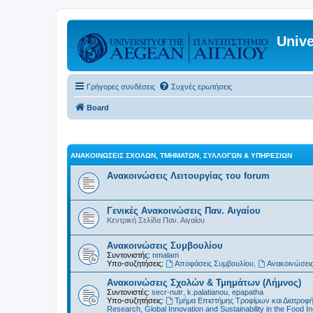
Unive
Γρήγορες συνδέσεις
Συχνές ερωτήσεις
Board
ΑΝΑΚΟΙΝΏΣΕΙΣ ΣΧΟΛΏΝ, ΤΜΗΜΆΤΩΝ, ΣΥΛΛΌΓΩΝ & ΥΠΗΡΕΣΙΏΝ
Ανακοινώσεις Λειτουργίας του forum
Γενικές Ανακοινώσεις Παν. Αιγαίου
Κεντρική Σελίδα Παν. Αιγαίου
Ανακοινώσεις Συμβουλίου
Συντονιστής:
nmalam
Υπο-συζητήσεις:
Αποφάσεις Συμβουλίου
,
Ανακοινώσεις
Ανακοινώσεις Σχολών & Τμημάτων (Λήμνος)
Συντονιστές:
secr-nutr
,
k.palatianou
,
epapatha
Υπο-συζητήσεις:
Τμήμα Επιστήμης Τροφίμων και Διατροφ
Research, Global Innovation and Sustainability in the Food In