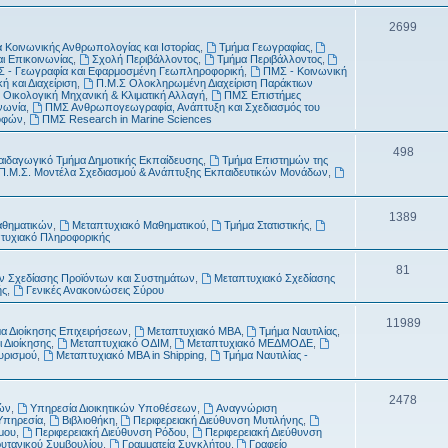
τ
μ
Θ
2699
α
α
 Κοινωνικής Ανθρωπολογίας και Ιστορίας
,
Τμήμα Γεωγραφίας
,
έ
αι Επικοινωνίας
,
Σχολή Περιβάλλοντος
,
Τμήμα Περιβάλλοντος
,
τ
 - Γεωγραφία και Εφαρμοσμένη Γεωπληροφορική
,
ΠΜΣ - Κοινωνική
μ
ή και Διαχείριση
,
Π.Μ.Σ Ολοκληρωμένη Διαχείριση Παράκτιων
α
 Οικολογική Μηχανική & Κλιματική Αλλαγή
,
ΠΜΣ Επιστήμες
α
νωνία
,
ΠΜΣ Ανθρωπογεωγραφία, Ανάπτυξη και Σχεδιασμός του
ροφών
,
ΠΜΣ Research in Marine Sciences
τ
Θ
498
α
αιδαγωγικό Τμήμα Δημοτικής Εκπαίδευσης
,
Τμήμα Επιστημών της
Π.Μ.Σ. Μοντέλα Σχεδιασμού & Ανάπτυξης Εκπαιδευτικών Μονάδων
,
έ
μ
Θ
1389
αθηματικών
,
Μεταπτυχιακό Μαθηματικού
,
Τμήμα Στατιστικής
,
α
τυχιακό Πληροφορικής
έ
τ
μ
Θ
81
 Σχεδίασης Προϊόντων και Συστημάτων
,
Μεταπτυχιακό Σχεδίασης
α
ής
,
Γενικές Ανακοινώσεις Σύρου
α
έ
τ
μ
Θ
11989
α Διοίκησης Επιχειρήσεων
,
Μεταπτυχιακό MBA
,
Τμήμα Ναυτιλίας
,
 Διοίκησης
,
Μεταπτυχιακό ΟΔΙΜ
,
Μεταπτυχιακό ΜΕΔΜΟΔΕ
,
α
α
έ
ουρισμού
,
Μεταπτυχιακό MBA in Shipping
,
Τμήμα Ναυτιλίας -
τ
μ
α
Θ
2478
α
ών
,
Υπηρεσία Διοικητικών Υποθέσεων
,
Αναγνώριση
Υπηρεσία
,
Βιβλιοθήκη
,
Περιφερειακή Διεύθυνση Μυτιλήνης
,
έ
τ
μου
,
Περιφερειακή Διεύθυνση Ρόδου
,
Περιφερειακή Διεύθυνση
ρυτανικού Συμβουλίου
,
Γραμματεία Συγκλήτου
,
Γραφείο