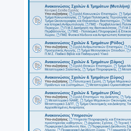
Ανακοινώσεις Σχολών & Τμημάτων (Μυτιλήνη)
Κεντρική Σελίδα Σχολής
Υπο-συζητήσεις:
Σχολή Κοινωνικών Επιστημών
,
Τμήμα
Τμήμα Κοινωνιολογίας
,
Τμήμα Πολιτισμικής Τεχνολογίας κ
Τμήμα Ωκεανογραφίας και Θαλασσίων Βιοεπιστημών
,
ΠΜΣ
και Ιστορική Ανθρωπολογία
,
ΠΜΣ - Περιβαλλοντική Πολιτικ
Περιοχών
,
Π.Μ.Σ Διατήρηση της Βιοποικιλότητας
,
Π.Μ.Σ
Περιβάλλοντος
,
ΠΜΣ - Πολιτισμική Πληροφορική & Επικοι
Χώρου
,
ΠΜΣ Φυσικοί Κίνδυνοι και Αντιμετώπιση Καταστ
Ανακοινώσεις Σχολών & Τμημάτων (Ρόδος)
Υπο-συζητήσεις:
Σχολή Ανθρωπιστικών Επιστημών
,
Π
Προσχολικής Αγωγής
,
Τμήμα Μεσογειακών Σπουδών
,
Π.Μ.Σ. Παιδικό Βιβλίο και Παιδαγωγικό Υλικό
Ανακοινώσεις Σχολών & Τμημάτων (Σάμος)
Υπο-συζητήσεις:
Σχολή Θετικών Επιστημών
,
Τμήμα Μ
Μεταπτυχιακό Στατιστικής
,
Τμήμα Πληροφορικής
,
Μεταπ
Ανακοινώσεις Σχολών & Τμημάτων (Σύρος)
Υπο-συζητήσεις:
Πολυτεχνική Σχολή
,
Τμήμα Μηχανικών
Προϊόντων και Συστημάτων
,
Μεταπτυχιακό Ομοιοπαθητικ
Ανακοινώσεις Σχολών & Τμημάτων (Χίος)
Υπο-συζητήσεις:
Σχολή Επιστημών της Διοίκησης
,
Τμήμ
Μεταπτυχιακό ΝΑΜΕ
,
Τμήμα Μηχανικών Οικονομίας και
Μεταπτυχιακό ΣΔΠΤ
,
Τμήμα Οικονομικής και Διοίκησης Τ
Αρχειοθετημένες Αναρτήσεις
Ανακοινώσεις Υπηρεσιών
Υπο-συζητήσεις:
Υπηρεσία Πληροφορικής και Επικοινωνι
προϋπηρεσίας καθηγητών
,
Δημόσιες Σχέσεις
,
Τεχνική 
Περιφερειακή Διεύθυνση Χίου
,
Περιφερειακή Διεύθυνση Σά
Λήμνου
,
Περιφερειακή Διεύθυνση Σύρου
,
Γραμματεία Π