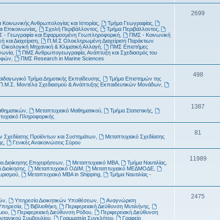
τ
μ
Θ
2699
α
α
 Κοινωνικής Ανθρωπολογίας και Ιστορίας
,
Τμήμα Γεωγραφίας
,
έ
αι Επικοινωνίας
,
Σχολή Περιβάλλοντος
,
Τμήμα Περιβάλλοντος
,
τ
 - Γεωγραφία και Εφαρμοσμένη Γεωπληροφορική
,
ΠΜΣ - Κοινωνική
μ
ή και Διαχείριση
,
Π.Μ.Σ Ολοκληρωμένη Διαχείριση Παράκτιων
α
 Οικολογική Μηχανική & Κλιματική Αλλαγή
,
ΠΜΣ Επιστήμες
α
νωνία
,
ΠΜΣ Ανθρωπογεωγραφία, Ανάπτυξη και Σχεδιασμός του
ροφών
,
ΠΜΣ Research in Marine Sciences
τ
Θ
498
α
αιδαγωγικό Τμήμα Δημοτικής Εκπαίδευσης
,
Τμήμα Επιστημών της
Π.Μ.Σ. Μοντέλα Σχεδιασμού & Ανάπτυξης Εκπαιδευτικών Μονάδων
,
έ
μ
Θ
1387
αθηματικών
,
Μεταπτυχιακό Μαθηματικού
,
Τμήμα Στατιστικής
,
α
τυχιακό Πληροφορικής
έ
τ
μ
Θ
81
 Σχεδίασης Προϊόντων και Συστημάτων
,
Μεταπτυχιακό Σχεδίασης
α
ής
,
Γενικές Ανακοινώσεις Σύρου
α
έ
τ
μ
Θ
11989
α Διοίκησης Επιχειρήσεων
,
Μεταπτυχιακό MBA
,
Τμήμα Ναυτιλίας
,
 Διοίκησης
,
Μεταπτυχιακό ΟΔΙΜ
,
Μεταπτυχιακό ΜΕΔΜΟΔΕ
,
α
α
έ
ουρισμού
,
Μεταπτυχιακό MBA in Shipping
,
Τμήμα Ναυτιλίας -
τ
μ
α
Θ
2475
α
ών
,
Υπηρεσία Διοικητικών Υποθέσεων
,
Αναγνώριση
Υπηρεσία
,
Βιβλιοθήκη
,
Περιφερειακή Διεύθυνση Μυτιλήνης
,
έ
τ
μου
,
Περιφερειακή Διεύθυνση Ρόδου
,
Περιφερειακή Διεύθυνση
ρυτανικού Συμβουλίου
,
Γραμματεία Συγκλήτου
,
Γραφείο