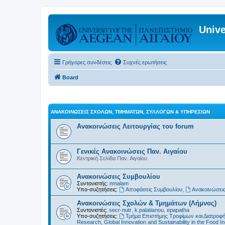
Unive
Γρήγορες συνδέσεις
Συχνές ερωτήσεις
Board
ΑΝΑΚΟΙΝΏΣΕΙΣ ΣΧΟΛΏΝ, ΤΜΗΜΆΤΩΝ, ΣΥΛΛΌΓΩΝ & ΥΠΗΡΕΣΙΏΝ
Ανακοινώσεις Λειτουργίας του forum
Γενικές Ανακοινώσεις Παν. Αιγαίου
Κεντρική Σελίδα Παν. Αιγαίου
Ανακοινώσεις Συμβουλίου
Συντονιστής:
nmalam
Υπο-συζητήσεις:
Αποφάσεις Συμβουλίου
,
Ανακοινώσεις
Ανακοινώσεις Σχολών & Τμημάτων (Λήμνος)
Συντονιστές:
secr-nutr
,
k.palatianou
,
epapatha
Υπο-συζητήσεις:
Τμήμα Επιστήμης Τροφίμων και Διατροφ
Research, Global Innovation and Sustainability in the Food In