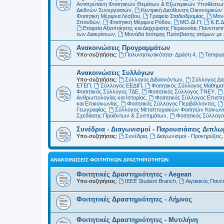
Αντιπρύτανη Φοιτητικών Θεμάτων & Εξωτερικών Υποθέσεω
Διεθνών Συνεργασιών
,
Κεντρική Διεύθυνση Οικονομικώ
Φοιτητική Μέριμνα Λέσβου
,
Γραφείο Σταδιοδρομίας
,
Μονά
Σπουδών
,
Φοιτητική Μέριμνα Ρόδου
,
ΜΟ.ΔΙ.Π
,
Κ.Ε.Δ
Εταιρεία Αξιοποίησης και Διαχείρισης Περιουσίας Πανεπιστη
των Διακρίσεων
,
Μονάδα Ισότιμης Πρόσβασης ατόμων με αν
Ανακοινώσεις Προγραμμάτων
Υπο-συζητήσεις:
Πολυνησιωτικότητα- Δράση 4
,
Tempu
Ανακοινώσεις Συλλόγων
Υπο-συζητήσεις:
Σύλλογος Διδασκόντων
,
Σύλλογος Δι
ΕΤΕΠ
,
Σύλλογος ΕΕΔΙΠ
,
Φοιτητικός Σύλλογος Μαθημα
Φοιτητικός Σύλλογος ΤΔΕ
,
Φοιτητικός Σύλλογος ΤΝΕΥ
,
Ανθρωπολογίας και Ιστορίας
,
Φοιτητικός Σύλλογος Επιστ
και Επικοινωνίας
,
Φοιτητικός Σύλλογος Περιβάλλοντος
,
Γεωγραφίας
,
Σύλλογος Μεταπτυχιακών Φοιτητών Κοινωνι
Σχεδίασης Προϊόντων & Συστημάτων
,
Φοιτητικός Σύλλογ
Συνέδρια - Διαγωνισμοί - Παρουσιάσεις Διπλ
Υπο-συζητήσεις:
Συνέδρια
,
Διαγωνισμοί - Προκηρύξεις
ΑΝΑΚΟΙΝΏΣΕΙΣ ΦΟΙΤΗΤΙΚΏΝ ΔΡΑΣΤΗΡΙΟΤΉΤΩΝ
Φοιτητικές Δραστηριότητες - Aegean
Υπο-συζητήσεις:
IEEE Student Branch
,
Αιγαιακός Πανε
Φοιτητικές Δραστηριότητες - Λήμνος
Φοιτητικές Δραστηριότητες - Μυτιλήνη