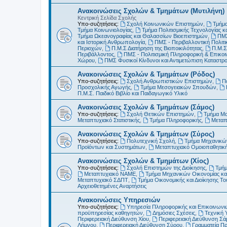
Ανακοινώσεις Σχολών & Τμημάτων (Μυτιλήνη)
Κεντρική Σελίδα Σχολής
Υπο-συζητήσεις:
Σχολή Κοινωνικών Επιστημών
,
Τμήμα
Τμήμα Κοινωνιολογίας
,
Τμήμα Πολιτισμικής Τεχνολογίας κ
Τμήμα Ωκεανογραφίας και Θαλασσίων Βιοεπιστημών
,
ΠΜΣ
και Ιστορική Ανθρωπολογία
,
ΠΜΣ - Περιβαλλοντική Πολιτικ
Περιοχών
,
Π.Μ.Σ Διατήρηση της Βιοποικιλότητας
,
Π.Μ.Σ
Περιβάλλοντος
,
ΠΜΣ - Πολιτισμική Πληροφορική & Επικοι
Χώρου
,
ΠΜΣ Φυσικοί Κίνδυνοι και Αντιμετώπιση Καταστ
Ανακοινώσεις Σχολών & Τμημάτων (Ρόδος)
Υπο-συζητήσεις:
Σχολή Ανθρωπιστικών Επιστημών
,
Π
Προσχολικής Αγωγής
,
Τμήμα Μεσογειακών Σπουδών
,
Π.Μ.Σ. Παιδικό Βιβλίο και Παιδαγωγικό Υλικό
Ανακοινώσεις Σχολών & Τμημάτων (Σάμος)
Υπο-συζητήσεις:
Σχολή Θετικών Επιστημών
,
Τμήμα Μ
Μεταπτυχιακό Στατιστικής
,
Τμήμα Πληροφορικής
,
Μεταπ
Ανακοινώσεις Σχολών & Τμημάτων (Σύρος)
Υπο-συζητήσεις:
Πολυτεχνική Σχολή
,
Τμήμα Μηχανικών
Προϊόντων και Συστημάτων
,
Μεταπτυχιακό Ομοιοπαθητικ
Ανακοινώσεις Σχολών & Τμημάτων (Χίος)
Υπο-συζητήσεις:
Σχολή Επιστημών της Διοίκησης
,
Τμήμ
Μεταπτυχιακό ΝΑΜΕ
,
Τμήμα Μηχανικών Οικονομίας και
Μεταπτυχιακό ΣΔΠΤ
,
Τμήμα Οικονομικής και Διοίκησης Τ
Αρχειοθετημένες Αναρτήσεις
Ανακοινώσεις Υπηρεσιών
Υπο-συζητήσεις:
Υπηρεσία Πληροφορικής και Επικοινωνι
προϋπηρεσίας καθηγητών
,
Δημόσιες Σχέσεις
,
Τεχνική 
Περιφερειακή Διεύθυνση Χίου
,
Περιφερειακή Διεύθυνση Σά
Λήμνου
,
Περιφερειακή Διεύθυνση Σύρου
,
Γραμματεία Π