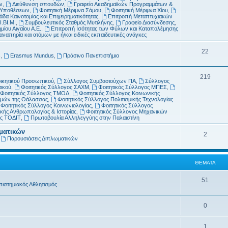
μ
α
ν
,
Διεύθυνση σπουδών
,
Γραφείο Ακαδημαϊκών Προγραμμάτων &
ν Υποθέσεων
,
Φοιτητική Μέριμνα Σάμου
,
Φοιτητική Μέριμνα Χίου
,
α
δα Καινοτομίας και Επιχειρηματικότητας
,
Επιτροπή Μεταπτυχιακών
Ι.ΒΙ.Μ.
,
Συμβουλευτικός Σταθμός Μυτιλήνης
,
Γραφείο Διασύνδεσης
,
τ
μίου Αιγαίου Α.Ε.
,
Επιτροπή Ισότητας των Φύλων και Καταπολέμησης
απηρία και ατόμων με ή/και ειδικές εκπαιδευτικές ανάγκες
α
Θ
22
s
,
Erasmus Mundus
,
Πράσινο Πανεπιστήμιο
έ
Θ
219
μ
οικητικού Προσωπικού
,
Σύλλογος Συμβασιούχων ΠΑ
,
Σύλλογος
τικού
,
Φοιτητικός Σύλλογος ΣΑΧΜ
,
Φοιτητικός Σύλλογος ΜΠΕΣ
,
έ
α
Φοιτητικός Σύλλογος ΤΜΟΔ
,
Φοιτητικός Σύλλογος Κοινωνικής
ημών της Θάλασσας
,
Φοιτητικός Σύλλογος Πολιτισμικής Τεχνολογίας
μ
τ
Φοιτητικός Σύλλογος Κοινωνιολογίας
,
Φοιτητικός Σύλλογος
κής Ανθρωπολογίας & Ιστορίας
,
Φοιτητικός Σύλλογος Μηχανικών
α
α
ος ΤΟΔΙΤ
,
Πρωτοβουλία Αλληλεγγύης στην Παλαιστίνη
τ
ωματικών
Θ
2
,
Παρουσιάσεις Διπλωματικών
α
έ
μ
ΘΈΜΑΤΑ
α
Θ
51
πιστημιακός Αθλητισμός
τ
έ
α
Θ
0
μ
έ
α
Θ
1