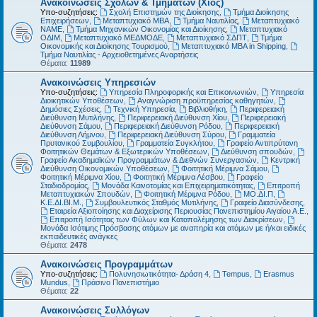
Ανακοινώσεις Σχολών & Τμημάτων (Χίος)
Υπο-συζητήσεις:
Σχολή Επιστημών της Διοίκησης
,
Τμήμα Διοίκησης
Επιχειρήσεων
,
Μεταπτυχιακό MBA
,
Τμήμα Ναυτιλίας
,
Μεταπτυχιακό
ΝΑΜΕ
,
Τμήμα Μηχανικών Οικονομίας και Διοίκησης
,
Μεταπτυχιακό
ΟΔΙΜ
,
Μεταπτυχιακό ΜΕΔΜΟΔΕ
,
Μεταπτυχιακό ΣΔΠΤ
,
Τμήμα
Οικονομικής και Διοίκησης Τουρισμού
,
Μεταπτυχιακό MBA in Shipping
,
Τμήμα Ναυτιλίας - Αρχειοθετημένες Αναρτήσεις
Θέματα:
11989
Ανακοινώσεις Υπηρεσιών
Υπο-συζητήσεις:
Υπηρεσία Πληροφορικής και Επικοινωνιών
,
Υπηρεσία
Διοικητικών Υποθέσεων
,
Αναγνώριση προϋπηρεσίας καθηγητών
,
Δημόσιες Σχέσεις
,
Τεχνική Υπηρεσία
,
Βιβλιοθήκη
,
Περιφερειακή
Διεύθυνση Μυτιλήνης
,
Περιφερειακή Διεύθυνση Χίου
,
Περιφερειακή
Διεύθυνση Σάμου
,
Περιφερειακή Διεύθυνση Ρόδου
,
Περιφερειακή
Διεύθυνση Λήμνου
,
Περιφερειακή Διεύθυνση Σύρου
,
Γραμματεία
Πρυτανικού Συμβουλίου
,
Γραμματεία Συγκλήτου
,
Γραφείο Αντιπρύτανη
Φοιτητικών Θεμάτων & Εξωτερικών Υποθέσεων
,
Διεύθυνση σπουδών
,
Γραφείο Ακαδημαϊκών Προγραμμάτων & Διεθνών Συνεργασιών
,
Κεντρική
Διεύθυνση Οικονομικών Υποθέσεων
,
Φοιτητική Μέριμνα Σάμου
,
Φοιτητική Μέριμνα Χίου
,
Φοιτητική Μέριμνα Λέσβου
,
Γραφείο
Σταδιοδρομίας
,
Μονάδα Καινοτομίας και Επιχειρηματικότητας
,
Επιτροπή
Μεταπτυχιακών Σπουδών
,
Φοιτητική Μέριμνα Ρόδου
,
ΜΟ.ΔΙ.Π
,
Κ.Ε.ΔΙ.ΒΙ.Μ.
,
Συμβουλευτικός Σταθμός Μυτιλήνης
,
Γραφείο Διασύνδεσης
,
Εταιρεία Αξιοποίησης και Διαχείρισης Περιουσίας Πανεπιστημίου Αιγαίου Α.Ε.
,
Επιτροπή Ισότητας των Φύλων και Καταπολέμησης των Διακρίσεων
,
Μονάδα Ισότιμης Πρόσβασης ατόμων με αναπηρία και ατόμων με ή/και ειδικές
εκπαιδευτικές ανάγκες
Θέματα:
2478
Ανακοινώσεις Προγραμμάτων
Υπο-συζητήσεις:
Πολυνησιωτικότητα- Δράση 4
,
Tempus
,
Erasmus
Mundus
,
Πράσινο Πανεπιστήμιο
Θέματα:
22
Ανακοινώσεις Συλλόγων