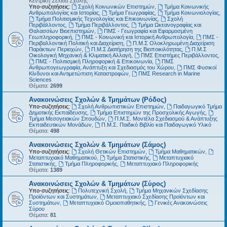
Κεντρική Σελίδα Σχολής
Υπο-συζητήσεις:
Σχολή Κοινωνικών Επιστημών
,
Τμήμα Κοινωνικής
Ανθρωπολογίας και Ιστορίας
,
Τμήμα Γεωγραφίας
,
Τμήμα Κοινωνιολογίας
,
Τμήμα Πολιτισμικής Τεχνολογίας και Επικοινωνίας
,
Σχολή
Περιβάλλοντος
,
Τμήμα Περιβάλλοντος
,
Τμήμα Ωκεανογραφίας και
Θαλασσίων Βιοεπιστημών
,
ΠΜΣ - Γεωγραφία και Εφαρμοσμένη
Γεωπληροφορική
,
ΠΜΣ - Κοινωνική και Ιστορική Ανθρωπολογία
,
ΠΜΣ -
Περιβαλλοντική Πολιτική και Διαχείριση
,
Π.Μ.Σ Ολοκληρωμένη Διαχείριση
Παράκτιων Περιοχών
,
Π.Μ.Σ Διατήρηση της Βιοποικιλότητας
,
Π.Μ.Σ
Οικολογική Μηχανική & Κλιματική Αλλαγή
,
ΠΜΣ Επιστήμες Περιβάλλοντος
,
ΠΜΣ - Πολιτισμική Πληροφορική & Επικοινωνία
,
ΠΜΣ
Ανθρωπογεωγραφία, Ανάπτυξη και Σχεδιασμός του Χώρου
,
ΠΜΣ Φυσικοί
Κίνδυνοι και Αντιμετώπιση Καταστροφών
,
ΠΜΣ Research in Marine
Sciences
Θέματα:
2699
Ανακοινώσεις Σχολών & Τμημάτων (Ρόδος)
Υπο-συζητήσεις:
Σχολή Ανθρωπιστικών Επιστημών
,
Παιδαγωγικό Τμήμα
Δημοτικής Εκπαίδευσης
,
Τμήμα Επιστημών της Προσχολικής Αγωγής
,
Τμήμα Μεσογειακών Σπουδών
,
Π.Μ.Σ. Μοντέλα Σχεδιασμού & Ανάπτυξης
Εκπαιδευτικών Μονάδων
,
Π.Μ.Σ. Παιδικό Βιβλίο και Παιδαγωγικό Υλικό
Θέματα:
498
Ανακοινώσεις Σχολών & Τμημάτων (Σάμος)
Υπο-συζητήσεις:
Σχολή Θετικών Επιστημών
,
Τμήμα Μαθηματικών
,
Μεταπτυχιακό Μαθηματικού
,
Τμήμα Στατιστικής
,
Μεταπτυχιακό
Στατιστικής
,
Τμήμα Πληροφορικής
,
Μεταπτυχιακό Πληροφορικής
Θέματα:
1389
Ανακοινώσεις Σχολών & Τμημάτων (Σύρος)
Υπο-συζητήσεις:
Πολυτεχνική Σχολή
,
Τμήμα Μηχανικών Σχεδίασης
Προϊόντων και Συστημάτων
,
Μεταπτυχιακό Σχεδίασης Προϊόντων και
Συστημάτων
,
Μεταπτυχιακό Ομοιοπαθητικής
,
Γενικές Ανακοινώσεις
Σύρου
Θέματα:
81