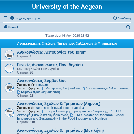
University of the Aegean
Συχνές ερωτήσεις
Σύνδεση
Α
Board
ν
Τώρα είναι 08 Αύγ 2026 13:52
α
Ανακοινώσεις Σχολών, Τμημάτων, Συλλόγων & Υπηρεσιών
ζ
Ανακοινώσεις Λειτουργίας του forum
ή
Θέματα:
1
τ
Γενικές Ανακοινώσεις Παν. Αιγαίου
Κεντρική Σελίδα Παν. Αιγαίου
η
Θέματα:
76
σ
Ανακοινώσεις Συμβουλίου
η
Συντονιστής:
nmalam
Υπο-συζητήσεις:
Αποφάσεις Συμβουλίου
,
Ανακοινώσεις - Δελτία Τύπου
,
Kείμενα προς διαβούλευση
Θέματα:
32
Ανακοινώσεις Σχολών & Τμημάτων (Λήμνος)
Συντονιστές:
secr-nutr
,
k.palatianou
,
epapatha
Υπο-συζητήσεις:
Τμήμα Επιστήμης Τροφίμων και Διατροφής
,
Π.Μ.Σ
Διατροφή ,Ευζωία και Δημόσια Υγεία
,
Π.Μ.Σ Master of Research, Global
Innovation and Sustainability in the Food Industry and Nutrition
Θέματα:
518
Ανακοινώσεις Σχολών & Τμημάτων (Μυτιλήνη)