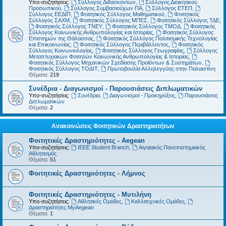
Υπο-συζητήσεις:
Σύλλογος Διδασκόντων
,
Σύλλογος Διοικητικού
Προσωπικού
,
Σύλλογος Συμβασιούχων ΠΑ
,
Σύλλογος ΕΤΕΠ
,
Σύλλογος ΕΕΔΙΠ
,
Φοιτητικός Σύλλογος Μαθηματικού
,
Φοιτητικός
Σύλλογος ΣΑΧΜ
,
Φοιτητικός Σύλλογος ΜΠΕΣ
,
Φοιτητικός Σύλλογος ΤΔΕ
,
Φοιτητικός Σύλλογος ΤΝΕΥ
,
Φοιτητικός Σύλλογος ΤΜΟΔ
,
Φοιτητικός
Σύλλογος Κοινωνικής Ανθρωπολογίας και Ιστορίας
,
Φοιτητικός Σύλλογος
Επιστημών της Θάλασσας
,
Φοιτητικός Σύλλογος Πολιτισμικής Τεχνολογίας
και Επικοινωνίας
,
Φοιτητικός Σύλλογος Περιβάλλοντος
,
Φοιτητικός
Σύλλογος Κοινωνιολογίας
,
Φοιτητικός Σύλλογος Γεωγραφίας
,
Σύλλογος
Μεταπτυχιακών Φοιτητών Κοινωνικής Ανθρωπολογίας & Ιστορίας
,
Φοιτητικός Σύλλογος Μηχανικών Σχεδίασης Προϊόντων & Συστημάτων
,
Φοιτητικός Σύλλογος ΤΟΔΙΤ
,
Πρωτοβουλία Αλληλεγγύης στην Παλαιστίνη
Θέματα:
219
Συνέδρια - Διαγωνισμοί - Παρουσιάσεις Διπλωματικών
Υπο-συζητήσεις:
Συνέδρια
,
Διαγωνισμοί - Προκηρύξεις
,
Παρουσιάσεις
Διπλωματικών
Θέματα:
2
Ανακοινώσεις Φοιτητικών Δραστηριοτήτων
Φοιτητικές Δραστηριότητες - Aegean
Υπο-συζητήσεις:
IEEE Student Branch
,
Αιγαιακός Πανεπιστημιακός
Αθλητισμός
Θέματα:
51
Φοιτητικές Δραστηριότητες - Λήμνος
Φοιτητικές Δραστηριότητες - Μυτιλήνη
Υπο-συζητήσεις:
Αθλητικές Ομάδες
,
Καλλιτεχνικές Ομάδες
,
Δραστηριότητες MyAegean
Θέματα:
1