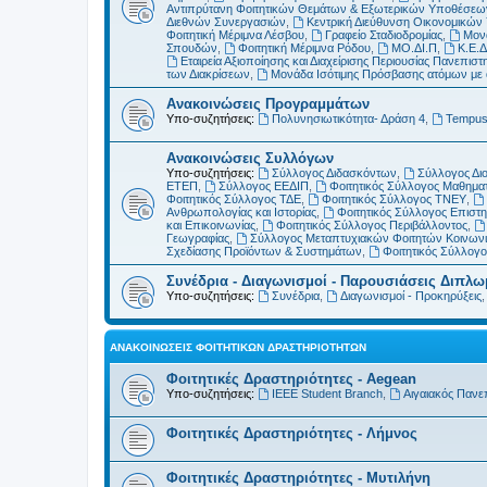
Αντιπρύτανη Φοιτητικών Θεμάτων & Εξωτερικών Υποθέσεω
Διεθνών Συνεργασιών
,
Κεντρική Διεύθυνση Οικονομικώ
Φοιτητική Μέριμνα Λέσβου
,
Γραφείο Σταδιοδρομίας
,
Μονά
Σπουδών
,
Φοιτητική Μέριμνα Ρόδου
,
ΜΟ.ΔΙ.Π
,
Κ.Ε.Δ
Εταιρεία Αξιοποίησης και Διαχείρισης Περιουσίας Πανεπιστη
των Διακρίσεων
,
Μονάδα Ισότιμης Πρόσβασης ατόμων με αν
Ανακοινώσεις Προγραμμάτων
Υπο-συζητήσεις:
Πολυνησιωτικότητα- Δράση 4
,
Tempu
Ανακοινώσεις Συλλόγων
Υπο-συζητήσεις:
Σύλλογος Διδασκόντων
,
Σύλλογος Δι
ΕΤΕΠ
,
Σύλλογος ΕΕΔΙΠ
,
Φοιτητικός Σύλλογος Μαθημα
Φοιτητικός Σύλλογος ΤΔΕ
,
Φοιτητικός Σύλλογος ΤΝΕΥ
,
Ανθρωπολογίας και Ιστορίας
,
Φοιτητικός Σύλλογος Επιστ
και Επικοινωνίας
,
Φοιτητικός Σύλλογος Περιβάλλοντος
,
Γεωγραφίας
,
Σύλλογος Μεταπτυχιακών Φοιτητών Κοινωνι
Σχεδίασης Προϊόντων & Συστημάτων
,
Φοιτητικός Σύλλογ
Συνέδρια - Διαγωνισμοί - Παρουσιάσεις Διπλ
Υπο-συζητήσεις:
Συνέδρια
,
Διαγωνισμοί - Προκηρύξεις
ΑΝΑΚΟΙΝΏΣΕΙΣ ΦΟΙΤΗΤΙΚΏΝ ΔΡΑΣΤΗΡΙΟΤΉΤΩΝ
Φοιτητικές Δραστηριότητες - Aegean
Υπο-συζητήσεις:
IEEE Student Branch
,
Αιγαιακός Πανε
Φοιτητικές Δραστηριότητες - Λήμνος
Φοιτητικές Δραστηριότητες - Μυτιλήνη