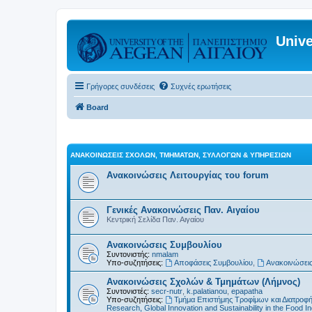
Unive
Γρήγορες συνδέσεις
Συχνές ερωτήσεις
Board
ΑΝΑΚΟΙΝΏΣΕΙΣ ΣΧΟΛΏΝ, ΤΜΗΜΆΤΩΝ, ΣΥΛΛΌΓΩΝ & ΥΠΗΡΕΣΙΏΝ
Ανακοινώσεις Λειτουργίας του forum
Γενικές Ανακοινώσεις Παν. Αιγαίου
Κεντρική Σελίδα Παν. Αιγαίου
Ανακοινώσεις Συμβουλίου
Συντονιστής:
nmalam
Υπο-συζητήσεις:
Αποφάσεις Συμβουλίου
,
Ανακοινώσεις
Ανακοινώσεις Σχολών & Τμημάτων (Λήμνος)
Συντονιστές:
secr-nutr
,
k.palatianou
,
epapatha
Υπο-συζητήσεις:
Τμήμα Επιστήμης Τροφίμων και Διατροφ
Research, Global Innovation and Sustainability in the Food In