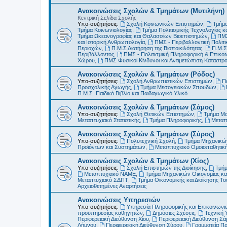
Ανακοινώσεις Σχολών & Τμημάτων (Μυτιλήνη)
Κεντρική Σελίδα Σχολής
Υπο-συζητήσεις:
Σχολή Κοινωνικών Επιστημών
,
Τμήμα
Τμήμα Κοινωνιολογίας
,
Τμήμα Πολιτισμικής Τεχνολογίας κ
Τμήμα Ωκεανογραφίας και Θαλασσίων Βιοεπιστημών
,
ΠΜΣ
και Ιστορική Ανθρωπολογία
,
ΠΜΣ - Περιβαλλοντική Πολιτικ
Περιοχών
,
Π.Μ.Σ Διατήρηση της Βιοποικιλότητας
,
Π.Μ.Σ
Περιβάλλοντος
,
ΠΜΣ - Πολιτισμική Πληροφορική & Επικοι
Χώρου
,
ΠΜΣ Φυσικοί Κίνδυνοι και Αντιμετώπιση Καταστ
Ανακοινώσεις Σχολών & Τμημάτων (Ρόδος)
Υπο-συζητήσεις:
Σχολή Ανθρωπιστικών Επιστημών
,
Π
Προσχολικής Αγωγής
,
Τμήμα Μεσογειακών Σπουδών
,
Π.Μ.Σ. Παιδικό Βιβλίο και Παιδαγωγικό Υλικό
Ανακοινώσεις Σχολών & Τμημάτων (Σάμος)
Υπο-συζητήσεις:
Σχολή Θετικών Επιστημών
,
Τμήμα Μ
Μεταπτυχιακό Στατιστικής
,
Τμήμα Πληροφορικής
,
Μεταπ
Ανακοινώσεις Σχολών & Τμημάτων (Σύρος)
Υπο-συζητήσεις:
Πολυτεχνική Σχολή
,
Τμήμα Μηχανικών
Προϊόντων και Συστημάτων
,
Μεταπτυχιακό Ομοιοπαθητικ
Ανακοινώσεις Σχολών & Τμημάτων (Χίος)
Υπο-συζητήσεις:
Σχολή Επιστημών της Διοίκησης
,
Τμήμ
Μεταπτυχιακό ΝΑΜΕ
,
Τμήμα Μηχανικών Οικονομίας και
Μεταπτυχιακό ΣΔΠΤ
,
Τμήμα Οικονομικής και Διοίκησης Τ
Αρχειοθετημένες Αναρτήσεις
Ανακοινώσεις Υπηρεσιών
Υπο-συζητήσεις:
Υπηρεσία Πληροφορικής και Επικοινωνι
προϋπηρεσίας καθηγητών
,
Δημόσιες Σχέσεις
,
Τεχνική 
Περιφερειακή Διεύθυνση Χίου
,
Περιφερειακή Διεύθυνση Σά
Λήμνου
,
Περιφερειακή Διεύθυνση Σύρου
,
Γραμματεία Π