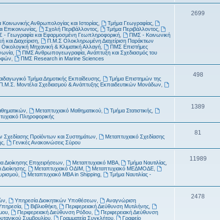
τ
μ
Θ
2699
α
α
 Κοινωνικής Ανθρωπολογίας και Ιστορίας
,
Τμήμα Γεωγραφίας
,
έ
αι Επικοινωνίας
,
Σχολή Περιβάλλοντος
,
Τμήμα Περιβάλλοντος
,
τ
 - Γεωγραφία και Εφαρμοσμένη Γεωπληροφορική
,
ΠΜΣ - Κοινωνική
μ
ή και Διαχείριση
,
Π.Μ.Σ Ολοκληρωμένη Διαχείριση Παράκτιων
α
 Οικολογική Μηχανική & Κλιματική Αλλαγή
,
ΠΜΣ Επιστήμες
α
νωνία
,
ΠΜΣ Ανθρωπογεωγραφία, Ανάπτυξη και Σχεδιασμός του
ροφών
,
ΠΜΣ Research in Marine Sciences
τ
Θ
498
α
αιδαγωγικό Τμήμα Δημοτικής Εκπαίδευσης
,
Τμήμα Επιστημών της
Π.Μ.Σ. Μοντέλα Σχεδιασμού & Ανάπτυξης Εκπαιδευτικών Μονάδων
,
έ
μ
Θ
1389
αθηματικών
,
Μεταπτυχιακό Μαθηματικού
,
Τμήμα Στατιστικής
,
α
τυχιακό Πληροφορικής
έ
τ
μ
Θ
81
 Σχεδίασης Προϊόντων και Συστημάτων
,
Μεταπτυχιακό Σχεδίασης
α
ής
,
Γενικές Ανακοινώσεις Σύρου
α
έ
τ
μ
Θ
11989
α Διοίκησης Επιχειρήσεων
,
Μεταπτυχιακό MBA
,
Τμήμα Ναυτιλίας
,
 Διοίκησης
,
Μεταπτυχιακό ΟΔΙΜ
,
Μεταπτυχιακό ΜΕΔΜΟΔΕ
,
α
α
έ
ουρισμού
,
Μεταπτυχιακό MBA in Shipping
,
Τμήμα Ναυτιλίας -
τ
μ
α
Θ
2478
α
ών
,
Υπηρεσία Διοικητικών Υποθέσεων
,
Αναγνώριση
Υπηρεσία
,
Βιβλιοθήκη
,
Περιφερειακή Διεύθυνση Μυτιλήνης
,
έ
τ
μου
,
Περιφερειακή Διεύθυνση Ρόδου
,
Περιφερειακή Διεύθυνση
ρυτανικού Συμβουλίου
,
Γραμματεία Συγκλήτου
,
Γραφείο