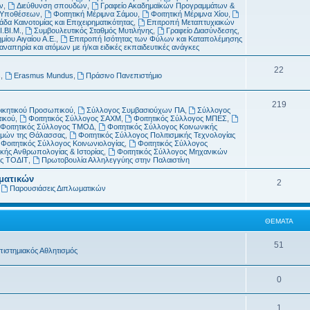
μ
α
ν
,
Διεύθυνση σπουδών
,
Γραφείο Ακαδημαϊκών Προγραμμάτων &
ν Υποθέσεων
,
Φοιτητική Μέριμνα Σάμου
,
Φοιτητική Μέριμνα Χίου
,
α
δα Καινοτομίας και Επιχειρηματικότητας
,
Επιτροπή Μεταπτυχιακών
Ι.ΒΙ.Μ.
,
Συμβουλευτικός Σταθμός Μυτιλήνης
,
Γραφείο Διασύνδεσης
,
τ
μίου Αιγαίου Α.Ε.
,
Επιτροπή Ισότητας των Φύλων και Καταπολέμησης
απηρία και ατόμων με ή/και ειδικές εκπαιδευτικές ανάγκες
α
Θ
22
s
,
Erasmus Mundus
,
Πράσινο Πανεπιστήμιο
έ
Θ
219
μ
οικητικού Προσωπικού
,
Σύλλογος Συμβασιούχων ΠΑ
,
Σύλλογος
τικού
,
Φοιτητικός Σύλλογος ΣΑΧΜ
,
Φοιτητικός Σύλλογος ΜΠΕΣ
,
έ
α
Φοιτητικός Σύλλογος ΤΜΟΔ
,
Φοιτητικός Σύλλογος Κοινωνικής
ημών της Θάλασσας
,
Φοιτητικός Σύλλογος Πολιτισμικής Τεχνολογίας
μ
τ
Φοιτητικός Σύλλογος Κοινωνιολογίας
,
Φοιτητικός Σύλλογος
κής Ανθρωπολογίας & Ιστορίας
,
Φοιτητικός Σύλλογος Μηχανικών
α
α
ος ΤΟΔΙΤ
,
Πρωτοβουλία Αλληλεγγύης στην Παλαιστίνη
τ
ωματικών
Θ
2
,
Παρουσιάσεις Διπλωματικών
α
έ
μ
ΘΈΜΑΤΑ
α
Θ
51
πιστημιακός Αθλητισμός
τ
έ
α
Θ
0
μ
έ
α
Θ
1