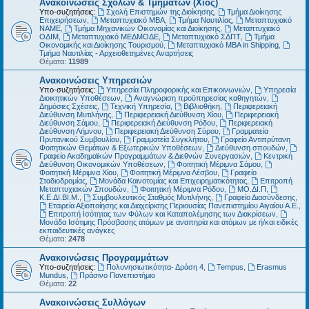
Ανακοινώσεις Σχολών & Τμημάτων (Χίος)
Υπο-συζητήσεις:
Σχολή Επιστημών της Διοίκησης
,
Τμήμα Διοίκησης
Επιχειρήσεων
,
Μεταπτυχιακό MBA
,
Τμήμα Ναυτιλίας
,
Μεταπτυχιακό
ΝΑΜΕ
,
Τμήμα Μηχανικών Οικονομίας και Διοίκησης
,
Μεταπτυχιακό
ΟΔΙΜ
,
Μεταπτυχιακό ΜΕΔΜΟΔΕ
,
Μεταπτυχιακό ΣΔΠΤ
,
Τμήμα
Οικονομικής και Διοίκησης Τουρισμού
,
Μεταπτυχιακό MBA in Shipping
,
Τμήμα Ναυτιλίας - Αρχειοθετημένες Αναρτήσεις
Θέματα:
11989
Ανακοινώσεις Υπηρεσιών
Υπο-συζητήσεις:
Υπηρεσία Πληροφορικής και Επικοινωνιών
,
Υπηρεσία
Διοικητικών Υποθέσεων
,
Αναγνώριση προϋπηρεσίας καθηγητών
,
Δημόσιες Σχέσεις
,
Τεχνική Υπηρεσία
,
Βιβλιοθήκη
,
Περιφερειακή
Διεύθυνση Μυτιλήνης
,
Περιφερειακή Διεύθυνση Χίου
,
Περιφερειακή
Διεύθυνση Σάμου
,
Περιφερειακή Διεύθυνση Ρόδου
,
Περιφερειακή
Διεύθυνση Λήμνου
,
Περιφερειακή Διεύθυνση Σύρου
,
Γραμματεία
Πρυτανικού Συμβουλίου
,
Γραμματεία Συγκλήτου
,
Γραφείο Αντιπρύτανη
Φοιτητικών Θεμάτων & Εξωτερικών Υποθέσεων
,
Διεύθυνση σπουδών
,
Γραφείο Ακαδημαϊκών Προγραμμάτων & Διεθνών Συνεργασιών
,
Κεντρική
Διεύθυνση Οικονομικών Υποθέσεων
,
Φοιτητική Μέριμνα Σάμου
,
Φοιτητική Μέριμνα Χίου
,
Φοιτητική Μέριμνα Λέσβου
,
Γραφείο
Σταδιοδρομίας
,
Μονάδα Καινοτομίας και Επιχειρηματικότητας
,
Επιτροπή
Μεταπτυχιακών Σπουδών
,
Φοιτητική Μέριμνα Ρόδου
,
ΜΟ.ΔΙ.Π
,
Κ.Ε.ΔΙ.ΒΙ.Μ.
,
Συμβουλευτικός Σταθμός Μυτιλήνης
,
Γραφείο Διασύνδεσης
,
Εταιρεία Αξιοποίησης και Διαχείρισης Περιουσίας Πανεπιστημίου Αιγαίου Α.Ε.
,
Επιτροπή Ισότητας των Φύλων και Καταπολέμησης των Διακρίσεων
,
Μονάδα Ισότιμης Πρόσβασης ατόμων με αναπηρία και ατόμων με ή/και ειδικές
εκπαιδευτικές ανάγκες
Θέματα:
2478
Ανακοινώσεις Προγραμμάτων
Υπο-συζητήσεις:
Πολυνησιωτικότητα- Δράση 4
,
Tempus
,
Erasmus
Mundus
,
Πράσινο Πανεπιστήμιο
Θέματα:
22
Ανακοινώσεις Συλλόγων