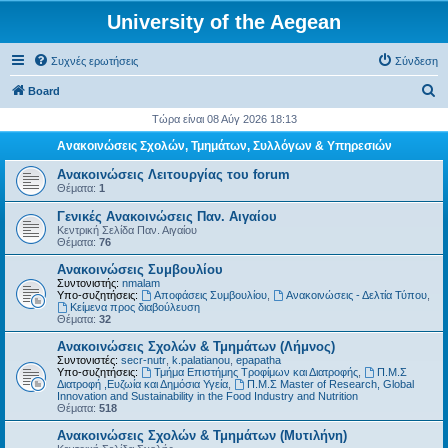
University of the Aegean
Συχνές ερωτήσεις
Σύνδεση
Α
Board
ν
Τώρα είναι 08 Αύγ 2026 18:13
α
Ανακοινώσεις Σχολών, Τμημάτων, Συλλόγων & Υπηρεσιών
ζ
Ανακοινώσεις Λειτουργίας του forum
ή
Θέματα:
1
τ
Γενικές Ανακοινώσεις Παν. Αιγαίου
Κεντρική Σελίδα Παν. Αιγαίου
η
Θέματα:
76
σ
Ανακοινώσεις Συμβουλίου
η
Συντονιστής:
nmalam
Υπο-συζητήσεις:
Αποφάσεις Συμβουλίου
,
Ανακοινώσεις - Δελτία Τύπου
,
Kείμενα προς διαβούλευση
Θέματα:
32
Ανακοινώσεις Σχολών & Τμημάτων (Λήμνος)
Συντονιστές:
secr-nutr
,
k.palatianou
,
epapatha
Υπο-συζητήσεις:
Τμήμα Επιστήμης Τροφίμων και Διατροφής
,
Π.Μ.Σ
Διατροφή ,Ευζωία και Δημόσια Υγεία
,
Π.Μ.Σ Master of Research, Global
Innovation and Sustainability in the Food Industry and Nutrition
Θέματα:
518
Ανακοινώσεις Σχολών & Τμημάτων (Μυτιλήνη)