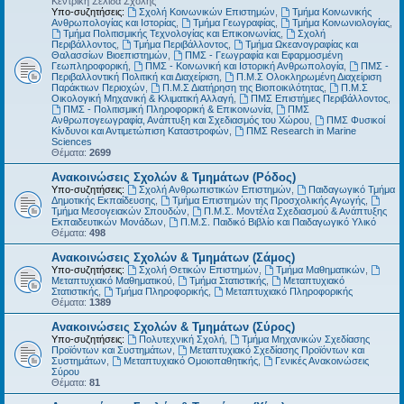
Κεντρική Σελίδα Σχολής
Υπο-συζητήσεις:
Σχολή Κοινωνικών Επιστημών
,
Τμήμα Κοινωνικής
Ανθρωπολογίας και Ιστορίας
,
Τμήμα Γεωγραφίας
,
Τμήμα Κοινωνιολογίας
,
Τμήμα Πολιτισμικής Τεχνολογίας και Επικοινωνίας
,
Σχολή
Περιβάλλοντος
,
Τμήμα Περιβάλλοντος
,
Τμήμα Ωκεανογραφίας και
Θαλασσίων Βιοεπιστημών
,
ΠΜΣ - Γεωγραφία και Εφαρμοσμένη
Γεωπληροφορική
,
ΠΜΣ - Κοινωνική και Ιστορική Ανθρωπολογία
,
ΠΜΣ -
Περιβαλλοντική Πολιτική και Διαχείριση
,
Π.Μ.Σ Ολοκληρωμένη Διαχείριση
Παράκτιων Περιοχών
,
Π.Μ.Σ Διατήρηση της Βιοποικιλότητας
,
Π.Μ.Σ
Οικολογική Μηχανική & Κλιματική Αλλαγή
,
ΠΜΣ Επιστήμες Περιβάλλοντος
,
ΠΜΣ - Πολιτισμική Πληροφορική & Επικοινωνία
,
ΠΜΣ
Ανθρωπογεωγραφία, Ανάπτυξη και Σχεδιασμός του Χώρου
,
ΠΜΣ Φυσικοί
Κίνδυνοι και Αντιμετώπιση Καταστροφών
,
ΠΜΣ Research in Marine
Sciences
Θέματα:
2699
Ανακοινώσεις Σχολών & Τμημάτων (Ρόδος)
Υπο-συζητήσεις:
Σχολή Ανθρωπιστικών Επιστημών
,
Παιδαγωγικό Τμήμα
Δημοτικής Εκπαίδευσης
,
Τμήμα Επιστημών της Προσχολικής Αγωγής
,
Τμήμα Μεσογειακών Σπουδών
,
Π.Μ.Σ. Μοντέλα Σχεδιασμού & Ανάπτυξης
Εκπαιδευτικών Μονάδων
,
Π.Μ.Σ. Παιδικό Βιβλίο και Παιδαγωγικό Υλικό
Θέματα:
498
Ανακοινώσεις Σχολών & Τμημάτων (Σάμος)
Υπο-συζητήσεις:
Σχολή Θετικών Επιστημών
,
Τμήμα Μαθηματικών
,
Μεταπτυχιακό Μαθηματικού
,
Τμήμα Στατιστικής
,
Μεταπτυχιακό
Στατιστικής
,
Τμήμα Πληροφορικής
,
Μεταπτυχιακό Πληροφορικής
Θέματα:
1389
Ανακοινώσεις Σχολών & Τμημάτων (Σύρος)
Υπο-συζητήσεις:
Πολυτεχνική Σχολή
,
Τμήμα Μηχανικών Σχεδίασης
Προϊόντων και Συστημάτων
,
Μεταπτυχιακό Σχεδίασης Προϊόντων και
Συστημάτων
,
Μεταπτυχιακό Ομοιοπαθητικής
,
Γενικές Ανακοινώσεις
Σύρου
Θέματα:
81