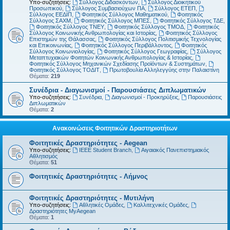
Υπο-συζητήσεις:
Σύλλογος Διδασκόντων
,
Σύλλογος Διοικητικού
Προσωπικού
,
Σύλλογος Συμβασιούχων ΠΑ
,
Σύλλογος ΕΤΕΠ
,
Σύλλογος ΕΕΔΙΠ
,
Φοιτητικός Σύλλογος Μαθηματικού
,
Φοιτητικός
Σύλλογος ΣΑΧΜ
,
Φοιτητικός Σύλλογος ΜΠΕΣ
,
Φοιτητικός Σύλλογος ΤΔΕ
,
Φοιτητικός Σύλλογος ΤΝΕΥ
,
Φοιτητικός Σύλλογος ΤΜΟΔ
,
Φοιτητικός
Σύλλογος Κοινωνικής Ανθρωπολογίας και Ιστορίας
,
Φοιτητικός Σύλλογος
Επιστημών της Θάλασσας
,
Φοιτητικός Σύλλογος Πολιτισμικής Τεχνολογίας
και Επικοινωνίας
,
Φοιτητικός Σύλλογος Περιβάλλοντος
,
Φοιτητικός
Σύλλογος Κοινωνιολογίας
,
Φοιτητικός Σύλλογος Γεωγραφίας
,
Σύλλογος
Μεταπτυχιακών Φοιτητών Κοινωνικής Ανθρωπολογίας & Ιστορίας
,
Φοιτητικός Σύλλογος Μηχανικών Σχεδίασης Προϊόντων & Συστημάτων
,
Φοιτητικός Σύλλογος ΤΟΔΙΤ
,
Πρωτοβουλία Αλληλεγγύης στην Παλαιστίνη
Θέματα:
219
Συνέδρια - Διαγωνισμοί - Παρουσιάσεις Διπλωματικών
Υπο-συζητήσεις:
Συνέδρια
,
Διαγωνισμοί - Προκηρύξεις
,
Παρουσιάσεις
Διπλωματικών
Θέματα:
2
Ανακοινώσεις Φοιτητικών Δραστηριοτήτων
Φοιτητικές Δραστηριότητες - Aegean
Υπο-συζητήσεις:
IEEE Student Branch
,
Αιγαιακός Πανεπιστημιακός
Αθλητισμός
Θέματα:
51
Φοιτητικές Δραστηριότητες - Λήμνος
Φοιτητικές Δραστηριότητες - Μυτιλήνη
Υπο-συζητήσεις:
Αθλητικές Ομάδες
,
Καλλιτεχνικές Ομάδες
,
Δραστηριότητες MyAegean
Θέματα:
1